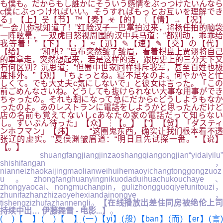
も僕も。だからもし誰かにそういう感情をぶっつけたいんなら
c僕にぶっつければいい。そうすればもっとお互いを理解でき
る」【上】웃【节】™【奏】☣【的】〖【情】→【况】
“一会儿你就知道了！”红脸汉子一巴掌拍过来，将杨任拍的脑袋
一阵眩晕，一双虎目怒视周围的汉中兵马道：“都别动，乖乖给
我等着！”【下】【，】≈【迅】✎【速】✎【交】の【代】
【给】 “和棋？”吕布突然皱了皱眉，看着棋盘上贾诩将自己
的車拿走，突然想起来，若是这样的话，跟历史上的三分天下又
有何区别？沉思道：“但蜀中世家同样排斥我军，甚至百姓也极
度排外。”【观】「ちょっとね。寝不足なのよ。何やかやと忙
しくて。でも大丈夫c気にしないで」と彼女は言った。「この
前ごめんなさいね。どうしても抜けられない大事な用事ができ
ちゃったの。それも朝になって急にだからcどうしようもなか
ったのよ。あのレストランに電話をしようかと思ったんだけど
店の名前も覚えてないしcあなたの家の電話だって知らない
し。ずいぶん待った」【众】┆【。】【”】【贺】「ダスティ
ンホフマン」【炜】 “这圈鬼东西，确实让我们根本看不透
张辽的虚实。”夏侯渊皱眉道：“明日且先试探一番。”【说】
【。】
shuangfangjiangjinzaoshangqiangongjian“yidaiyilu”
shishifangan，
nianneizhaokaijingmaolianweihuihemaoyichangtonggongzuoz
u。zhongfanghuanyingnikuodaduihuachukouchaye、
zhongyaocai、nongmuchanpin，gulizhongguoqiyefunitouzi，
zhunifazhanzhizaoyehexiandainongye，
tishengzizhufazhannengli。
【在线播放出差住同房被绝伦上司
持续中出… 伊藤舞雪 - 电影...】
。
( )【 】( )【 】(一)【yi】(般)【ban】(而)【er】(言)