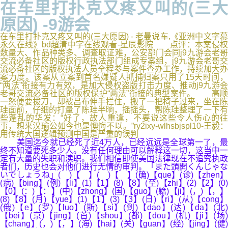
在车里打扑克又疼又叫的(三大
原因) -9游会
在车里打扑克又疼又叫的(三大原因) - 老曼说车,《亚洲中文字幕
永久在线》bd超清中字在线观看-星辰影院 点评：本案侵权
数量大、作品种类多、调查取证难，公安部门会同j9九游会老哥
交流必备社区的版权行政执法部门组成专案组，j9九游会老哥交
流必备社区的版权执法人员全程参与案件查办工作，持续加大办
案力度。该案从立案到首名嫌疑人抓捕归案只用了15天时间，
“两法”衔接有力有效，是加大侵权盗版打击力度、推动j9九游会
老哥交流必备社区的版权保护“两法”衔接的典型案件。 高顺
一怒便要拔刀，却被吕布伸手拦住，搬了一把椅子过来，坐在陈
珪面前，仔细的打量了陈珪半晌，摇摇头，帮陈珪整理了一下有
些蓬乱的华发：“好了，故人重逢，不要说这些令人伤心的往
事，想来汉瑜公如今也是懊悔不以。”ry2ixy-wlhsbjspl10-王毅：
用传统大国逻辑预测中国是严重的误判
美国迄今就已经死了近4万人，已经远远是全球第一了，最
终不知道要死多少人。没有任何理由可以解释这一切，这当中一
定有大量的失职和渎职。我们相信即使美国法律现在不追究执政
者们，历史也会对他们进行无情的审判。「また頭開くんじゃな
いでしょうね」( )【 】( )【 】(确)【que】(诊)【zhen】
(病)【bing】(例)【li】(1)【1】(8)【8】(至)【zhi】(2)【2】(0)
【0】(：)【：】(中)【zhong】(国)【guo】(籍)【ji】(，)【，】
(8)【8】(月)【yue】(1)【1】(3)【3】(日)【ri】(从)【cong】
(俄)【e】(罗)【luo】(斯)【si】(到)【dao】(达)【da】(北)
【bei】(京)【jing】(首)【shou】(都)【dou】(机)【ji】(场)
【chang】(，)【，】(海)【hai】(关)【guan】(经)【jing】(健)