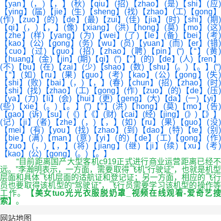
【yan】(，)【，】(秋)【qiu】(招)【zhao】(是)【shi】(应)
【ying】(届)【jie】(生)【sheng】(找)【zhao】(工)【gong】
(作)【zuo】(的)【de】(最)【zui】(佳)【jia】(时)【shi】(期)
【qi】(，)【，】(像)【xiang】(洪)【hong】(莫)【mo】(这)
【zhe】(样)【yang】(为)【wei】(了)【le】(备)【bei】(考)
【kao】(公)【gong】(务)【wu】(员)【yuan】(而)【er】(错)
【cuo】(过)【guo】(招)【zhao】(聘)【pin】(“)【“】(黄)
【huang】(金)【jin】(期)【qi】(”)【”】(的)【de】(人)【ren】
(不)【bu】(在)【zai】(少)【shao】(数)【shu】(。)【。】(“)
【“】(如)【ru】(果)【guo】(考)【kao】(公)【gong】(失)
【shi】(败)【bai】(，)【，】(春)【chun】(招)【zhao】(时)
【shi】(找)【zhao】(工)【gong】(作)【zuo】(的)【de】(压)
【ya】(力)【li】(会)【hui】(更)【geng】(大)【da】(一)【yi】
(些)【xie】(。)【。】(”)【”】(洪)【hong】(莫)【mo】(告)
【gao】(诉)【su】(《)【《】(财)【cai】(经)【jing】(》)【》】
(记)【ji】(者)【zhe】(，)【，】(如)【ru】(果)【guo】(没)
【mei】(有)【you】(找)【zhao】(到)【dao】(特)【te】(别)
【bie】(满)【man】(意)【yi】(的)【de】(工)【gong】(作)
【zuo】(，)【，】(将)【jiang】(继)【ji】(续)【xu】(考)
【kao】(公)【gong】(。)【。】
“目前距离国产大型客机c919正式进行商业运营距离已经不
远。”李瀚明表示，一方面，需要取得飞机“行驶证”，也就是机型
层面和具体飞机层面的适航证和登记证；另一方面，相应的飞行
员也要取得该机型的“驾驶证”，飞行员需要学习该机型的操作等
工作。
【美女tuo光光衣服脱奶罩_视频在线观看-爱奇艺
索】
。
网站地图