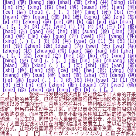
【jian】(康)【kang】(筛)【shai】(查)【zha】(并)【bing】(进)
【jin】(行)【xing】(核)【he】(酸)【suan】(检)【jian】(测)
【ce】(后)【hou】(，)【，】(经)【jing】(闭)【bi】(环
【huan】(管)【guan】(理)【li】(送)【song】(至)【zhi】(集)
【ji】(中)【zhong】(隔)【ge】(离)【li】(酒)【jiu】(店)【dian】
(，)【，】(8)【8】(月)【yue】(1)【1】(4)【4】(日)【ri】(报)
【bao】(告)【gao】(核)【he】(酸)【suan】(检)【jian】(测)
【ce】(结)【jie】(果)【guo】(为)【wei】(阳)【yang】(性)
【xing】(，)【，】(8)【8】(月)【yue】(1)【1】(5)【5】(日)
【ri】(诊)【zhen】(断)【duan】(为)【wei】(无)【wu】(症)
【zheng】(状)【zhuang】(感)【gan】(染)【ran】(者)【zhe】
(。)【。】(综)【zong】(合)【he】(流)【liu】(行)【xing】(病)
【bing】(史)【shi】(、)【、】(临)【lin】(床)【chuang】(表)
【biao】(现)【xian】(、)【、】(实)【shi】(验)【yan】(室)
【shi】(检)【jian】(测)【ce】(和)【he】(影)【ying】(像)
【xiang】(学)【xue】(检)【jian】(查)【zha】(等)【deng】(结)
【jie】(果)【guo】(，)【，】(8)【8】(月)【yue】(1)【1】(6)
【6】(日)【ri】(诊)【zhen】(断)【duan】(为)【wei】(确)
【que】(诊)【zhen】(病)【bing】(例)【li】(。)【。】
↗【 】 张掖一带发现的露天煤矿经过数年不计人命的开采
已经损耗的差不多，已经有足够的储量维持西北地区冬季的供暖
需求以及工部的运作，内地虽然在并州、雍州都发现许多不错的
煤矿，但吕布并未动手去开采，而是以商业的方式不断向周边国
家收购资源，而吕布这边，却是不断将各种加工过后的物品向外
输送，有民生的，同样也有大量奢侈品输送出去，不但为吕布赚
取了大量的金钱可以用在内地的建设和发展之上，更以近乎掠夺
的方式，让域外各国源源不断的向内地输送廉价资源，充实国库
储备。【 】【“】「それがストイックなの」と直子が訊ね