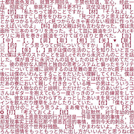
士都是面色发白，就算不用回头，于禁也知道，军心，经此一
战，彻底没了，单挑不行，群斗更不行，这仗没法打了。【联】
卐【的】「私たちって誰のことですか」【材】「そうねえ」と
言って緑はすこし首ををひねった。「見つけようと思えばなん
とか見つかるものだしc見つからなきゃ害のない程度に作っち
ゃえばいいのよ」【料】緑の父親は何も言わなかった。僕は洗
面所で三本のキウリを洗った。そして皿に醤油を少し入れcキ
ウリに海苔を巻きc醤油をつけてぽりぽりと食べた。【当】
【中】─【，】【调】【取】↑【相】⌘【关】▼【联】
◎【的】「どう思うってc何についてですか」【两】✯【到】
⌘【三】【条】【，】直子は僕の生活のことを知りたいと言っ
たc僕は大学のストのことを話しcそれから永沢さんのことを話
した。僕が直子に永沢さんの話をしたのはそれが初めてだっ
た。彼の奇妙な人間性と独自の思考システムと偏ったモラリテ
ィーについて正確に説明するのは至難の業だったがc直子は最
後には僕のいわんとすることをだいたい理解してくれた。僕は
自分が彼と二人で女の子を漁りに行くことは伏せておいた。た
だあの寮において親しく付き合っている唯一の男はこういうユ
ニークな人物なのだと説明しただけだった。そのあいだレイコ
さんはギターを抱えてcもう一度さっきのフーガの練習をして
いた。彼女はあいかわらずちょっとしたあいまを見つけてはワ
インを飲んだり煙草をふかしたりしていた。【在】「僕もとき
どき自分のことそう思うよ。まあ俺でもいいやって」【不】
✪【打】「考えておくよ」【扰】 吕征默然，对于年幼的他
来说，球场上恶意犯规的行为已经是一件非常罪恶的事情了，但
却发现事实上还有比那个罪恶百倍的事情，想到今天的刺杀，吕
征突然觉得这个世界好残酷。【场】「かまわないよ。たぶんい
ろんな感情をもっともっと外に出し方がいいんだと思うねc君