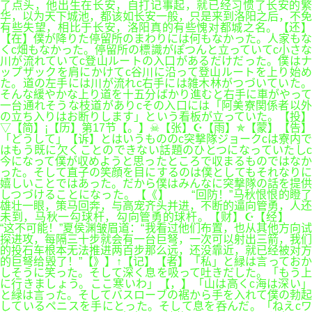
了点头，他出生在长安，自打记事起，就已经习惯了长安的繁
华，以为天下城池，都该如长安一般，只是来到洛阳之后，不免
有些失望，相比于长安，洛阳真的有些愧对都城之名。【还】
【在】僕が降りた停留所のまわりには何もなかった。人家もな
くc畑もなかった。停留所の標識がぽつんと立っていてc小さな
川が流れていてc登山ルートの入口があるだけだった。僕はナ
ップザックを肩にかけてc谷川に沿って登山ルートを上り始め
た。道の左手には川が流れc右手には雑木林がつづいていた。
そんな緩やかな上り道を十五分ばかり進むと右手に車がやって
一台通れそうな枝道がありcその入口には「阿美寮関係者以外
の立ち入りはお断りします」という看板が立っていた。【投】
▽【简】¡【历】第17节【。】☠【张】☪【雨】✯【蒙】【告】
「どうして」【诉】とはいうもののc突撃隊ジョークcは寮内で
はもう既に欠くことのできない話題のひとつになっていたしc
今になって僕が収めようと思ったところで収まるものではなか
った。そして直子の笑顔を目にするのは僕としてもそれなりに
嬉しいことではあった。だから僕はみんなに突撃隊の話を提供
しつづけることになった。【《】 “回防！”马秋恨恨的瞪了
雄壮一眼，策马回奔，与高宠齐头并进，不断的逼向管勇，人还
未到，马秋一勾球杆，勾向管勇的球杆。【财】☪【经】
“这不可能！”夏侯渊皱眉道：“我看过他们布置，也从其他方向试
探进攻，每隔三十步就会有一台巨弩，一次可以射出三箭，我们
的投石车根本无法推进两百步那么远，还没靠近，就已经被对方
的巨弩给毁了！”【》】↑【记】【者】「私」と緑は言っておか
しそうに笑った。そして深く息を吸って吐きだした。「もう上
に行きましょう。ここ寒いわ」【，】「山は高くc海は深い」
と緑は言った。そしてバスローブの裾から手を入れて僕の勃起
しているペニスを手にとった。そして息を呑んだ。「ねえcワ