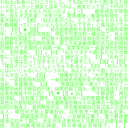
わねえc私食べに行こうかしら。でもねcワタナベ君cあなた良
い人だしcきっと彼女と話あうわよ。彼女だって百二十円のラ
ンチ気に入るかもしれないわよ」【一】 蒯良闻言不禁默
然，良久才沉声道：“大势已去，颓势难挽，难道你到现在，还
看不清吗？”【家】「ねえc永沢さん。ところであなたの人生の
行動規範っていったいどんなものなんですか」と僕は訊いてみ
た。【中】★【国】 就在赵德面色大变的时候，对面的军营
中，十几支火把突然亮起，然后不可思议的一幕出现了，有人将
火把放在铜镜之上，然后数十面铜镜同时反射出的光芒，将围墙
前面数十步范围内照的透亮，那三千名准备夜袭的兵马此刻就如
同被扒光了衣服的小姑娘一般，孤零零的在一道道镜光的照射
下，无所遁形。【5】¿【0】「ねえワタナベ君c私たち下の食
堂にごはん食べに行かない」と緑が言った。【0】「おめでと
う」と僕は言って左手をさしだして握手した。【强】σ【民】
「僕はそういうことしょっちゅうあるよ」【企】「あらcたま
にはいいじゃないcこういうのも。ねえcワタナベ君」とハツミ
さんが言った。【的】 “夜鹰参见主人。”大厅里的阴影之
中，一道身影悄然出现，一身灰暗色衣服的女子悄然出现在吕布
身前，单膝跪地。【o】 “贵霜国的第一勇士？”吕布扫了一
眼拔罕纳死不瞑目的尸体，好笑的摇了摇头，真不知道这个人到
这来究竟是干什么的？【f】❤【f】●【e】 “不算谬赞，两位
担得起。”吕布摆了摆手，目光看向另一边的贵霜使者团，对于
其他人只是轻轻扫过，目光最终落在被众人众星捧月一般围在中
间的兰詹身上，虽然数年不见，但毕竟是跟自己有过深入交流的
女人，哪怕对方脸上蒙着轻纱，吕布依然一眼将她认出来。
【r】 邺城连接河东、黑山，一旦被张辽拿下，整个冀南便
被张辽拉开了豁口，无论河东还是并州人马都可以迅速在此集
结，而后向冀南地区肆虐，所以邺城必须得保下。【，】