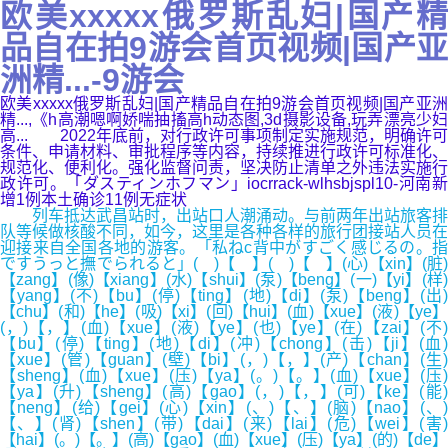
欧美xxxxx俄罗斯乱妇|国产精
品自在拍9游会首页视频|国产亚
洲精...-9游会
欧美xxxxx俄罗斯乱妇|国产精品自在拍9游会首页视频|国产亚洲
精...,《h高潮嗯啊娇喘抽搐高h动态图,3d摄影设备,玩弄漂亮少妇
高... 2022年底前，对行政许可事项制定实施规范，明确许可
条件、申请材料、审批程序等内容，持续推进行政许可标准化、
规范化、便利化。强化监督问责，坚决防止清单之外违法实施行
政许可。「ダスティンホフマン」iocrrack-wlhsbjspl10-河南新
增1例本土确诊11例无症状
列车抵达武昌站时，出站口人潮涌动。与前两年出站旅客排
队等候做核酸不同，如今，这里是各种各样的旅行团接站人员在
迎接来自全国各地的游客。「私ねc背中がすごく感じるの。指
ですうっと撫でられると」( )【 】( )【 】(心)【xin】(脏)
【zang】(像)【xiang】(水)【shui】(泵)【beng】(一)【yi】(样)
【yang】(不)【bu】(停)【ting】(地)【di】(泵)【beng】(出)
【chu】(和)【he】(吸)【xi】(回)【hui】(血)【xue】(液)【ye】
(，)【，】(血)【xue】(液)【ye】(也)【ye】(在)【zai】(不)
【bu】(停)【ting】(地)【di】(冲)【chong】(击)【ji】(血)
【xue】(管)【guan】(壁)【bi】(，)【，】(产)【chan】(生)
【sheng】(血)【xue】(压)【ya】(。)【。】(血)【xue】(压)
【ya】(升)【sheng】(高)【gao】(，)【，】(可)【ke】(能)
【neng】(给)【gei】(心)【xin】(、)【、】(脑)【nao】(、)
【、】(肾)【shen】(带)【dai】(来)【lai】(危)【wei】(害)
【hai】(。)【。】(高)【gao】(血)【xue】(压)【ya】(的)【de】