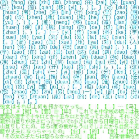
(防)【fang】(治)【zhi】(重)【zhong】(在)【zai】(关)【guan】
(口)【kou】(前)【qian】(移)【yi】(，)【，】(对)【dui】(患)
【huan】(者)【zhe】(进)【jin】(行)【xing】(早)【zao】(期)
【qi】(诊)【zhen】(断)【duan】(和)【he】(干)【gan】(预)
【yu】(，)【，】(能)【neng】(够)【gou】(减)【jian】(缓)
【huan】(疾)【ji】(病)【bing】(的)【de】(进)【jin】(展)
【zhan】(。)【。】(一)【yi】(些)【xie】(科)【ke】(学)
【xue】(研)【yan】(究)【jiu】(发)【fa】(现)【xian】(，)
【，】(高)【gao】(血)【xue】(压)【ya】(对)【dui】(人)
【ren】(体)【ti】(的)【de】(损)【sun】(害)【hai】(，)【，】
(早)【zao】(在)【zai】(其)【qi】(达)【da】(到)【dao】(现)
【xian】(行)【xing】(诊)【zhen】(断)【duan】(标)【biao】
(准)【zhun】(之)【zhi】(前)【qian】(就)【jiu】(已)【yi】(悄)
【qiao】(然)【ran】(开)【kai】(始)【shi】(。)【。】(这)
【zhe】(是)【shi】(一)【yi】(部)【bu】(分)【fen】(专
【zhuan】(家)【jia】(推)【tui】(荐)【jian】(降)【jiang】(低)
【di】(诊)【zhen】(断)【duan】(标)【biao】(准)【zhun】(的)
【de】(依)【yi】(据)【ju】(，)【，】(但)【dan】(却)【que】
(招)【zhao】(致)【zhi】(另)【ling】(一)【yi】(部)【bu】(分)
【fen】(专)【zhuan】(家)【jia】(的)【de】(反)【fan】(对)
【dui】(。)【。】
彼女はそれ以上何も訊かなかった。【 】【 】┄【马】
【上】☭【就】✎【要】☏【毕】「これでも中学校の頃には長
距離の選手で十キロとか十五キロとか走ってたのよ。それに父
親が山登りが好きだったせいでc小さい頃から日曜日になると
山登りしてたの。ほらc家の裏がもう山でしょだから自然に足
腰が丈夫になっちゃったの」【业】◐【的】↓【张】√【雨】
「その女の子たちは怒らなかったの」【蒙】 吕征懵懂的点