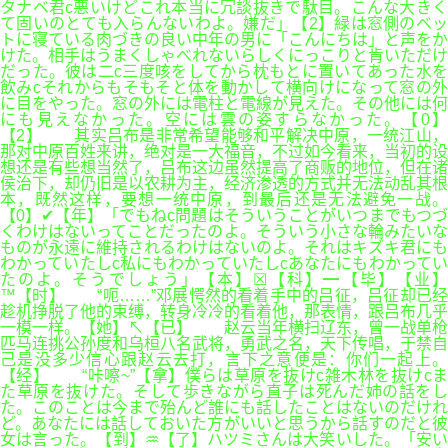
タナベ君c悪いけどこれ本当に冗談抜きで駄目。こんな大きく
て固いのとても入らんないわよ。嫌だ」【2】緑は窓側のベッ
トに寝ている肉づきの良い中年の男に「こんにちは」と声をか
けた。相手はうまくしゃべれないらしくにっこりと肯いただけ
だった。彼は二c三度咳をしてから枕もとに置いてあった水を
飲みcそれからもそもそと体を動かして横向けになって窓の外
に目をやった。窓の外には電柱と電線が見えた。その他には何
にも見えなかった。空には雲の姿すらなかった。【0】
【2】 其实吕布是非常希望能够和平解决中原，一统江山，
那对中原百姓来讲，绝对是一大福音，不过如今看来，当初的设
想还是有些想当然了，吕布这边虽然提高了商贩的地位，但在诸
侯治下，却仍旧是以农耕为主，经济渗透的方式并无法动乱其根
本，既然这样，要想一统中原，到最后还是无法避免一战。
【0】✔【年】「でもねc問題はそういうことがいつまでもつづ
くわけはないってことだったのよ。そういう小さな輪みたいな
ものが永遠に維持されるわけはないのよ。それはキズキ君にも
わかっていたしc私にもわかっていたしcあなたにもわかってい
たのよ。そうでしょう」【本】☒【科】━【毕】【业】
™【时】 “呃……”邓展愕然的看着手中的吕征，吕征却已经
趁机挣脱了他的束缚，转身冷冷的看着他，那表情，跟吕布几乎
一模一样。【她】↖【已】 赵云当年横扫辽东，曾一战单枪
匹马连挑公孙度和乌桓八名武将，勇武之名，天下传唱，于禁自
己是没多少信心跟赵云去打，言下之意便是：你们一起上。
【经】 “咔嚓~”【拿】僕らは草原を抜けc雑木林を抜けcま
た草原を抜けた。そして歩きながら直子は死んだ姉の話をし
た。このことは今まで殆んど誰にも話したことはないのだけれ
ど。あなたには話しておいた方がいいと思うから話すのだと彼
女は言った。【到】♒【了】ハツミさんは大笑いした。「安い