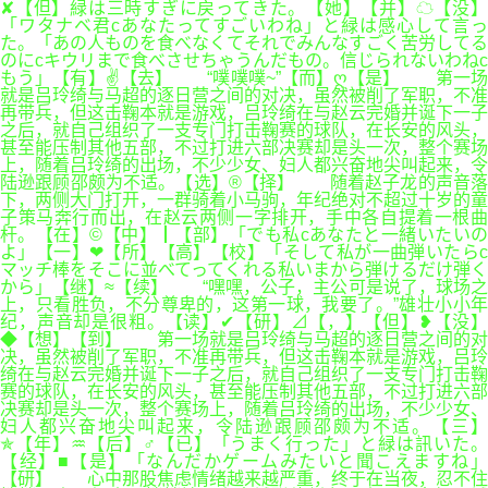
✘【但】緑は三時すぎに戻ってきた。【她】【并】☁【没】
「ワタナベ君cあなたってすごいわね」と緑は感心して言っ
た。「あの人ものを食べなくてそれでみんなすごく苦労してる
のにcキウリまで食べさせちゃうんだもの。信じられないわねc
もう」【有】✌【去】 “噗噗噗~”【而】ღ【是】 第一场
就是吕玲绮与马超的逐日营之间的对决，虽然被削了军职，不准
再带兵，但这击鞠本就是游戏，吕玲绮在与赵云完婚并诞下一子
之后，就自己组织了一支专门打击鞠赛的球队，在长安的风头，
甚至能压制其他五部，不过打进六部决赛却是头一次，整个赛场
上，随着吕玲绮的出场，不少少女、妇人都兴奋地尖叫起来，令
陆逊跟顾邵颇为不适。【选】®【择】 随着赵子龙的声音落
下，两侧大门打开，一群骑着小马驹，年纪绝对不超过十岁的童
子策马奔行而出，在赵云两侧一字排开，手中各自提着一根曲
杆。【在】©【中】┃【部】「でも私cあなたと一緒いたいの
よ」【一】❤【所】【高】【校】「そして私が一曲弾いたらc
マッチ棒をそこに並べてってくれる私いまから弾けるだけ弾く
から」【继】≈【续】 “嘿嘿，公子，主公可是说了，球场之
上，只看胜负，不分尊卑的，这第一球，我要了。”雄壮小小年
纪，声音却是很粗。【读】✔【研】⊿【，】【但】❥【没】
◆【想】【到】 第一场就是吕玲绮与马超的逐日营之间的对
决，虽然被削了军职，不准再带兵，但这击鞠本就是游戏，吕玲
绮在与赵云完婚并诞下一子之后，就自己组织了一支专门打击鞠
赛的球队，在长安的风头，甚至能压制其他五部，不过打进六部
决赛却是头一次，整个赛场上，随着吕玲绮的出场，不少少女、
妇人都兴奋地尖叫起来，令陆逊跟顾邵颇为不适。【三】
✯【年】♒【后】♂【已】「うまく行った」と緑は訊いた。
【经】■【是】「なんだかゲームみたいと聞こえますね」
【研】 心中那股焦虑情绪越来越严重，终于在当夜，忍不住