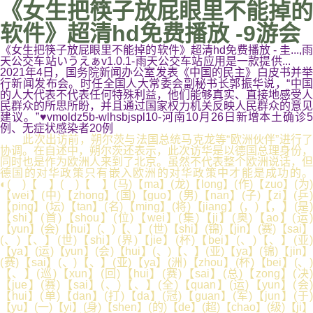
《女生把筷子放屁眼里不能掉的
软件》超清hd免费播放 -9游会
《女生把筷子放屁眼里不能掉的软件》超清hd免费播放 - 圭...,雨
天公交车站いうえぁv1.0.1-雨天公交车站应用是一款提供...
2021年4日，国务院新闻办公室发表《中国的民主》白皮书并举
行新闻发布会。时任全国人大常委会副秘书长郭振华说，“中国
的人大代表不代表任何特殊利益，他们能够真实、直接地感受人
民群众的所思所盼，并且通过国家权力机关反映人民群众的意见
建议。”♥vmoldz5b-wlhsbjspl10-河南10月26日新增本土确诊5
例、无症状感染者20例
此次出访前，朔尔茨与法国总统马克龙等“欧洲伙伴”进行了
协调。在自述中，朔尔茨还表示，此次访华是以德国总理身份，
同时也是作为欧洲人来到了北京。虽然不代表整个欧洲说话，但
德国的对华政策只有嵌入欧洲的对华政策中才能是成功的。
◐( )【 】( )【 】(马)【ma】(龙)【long】(作)【zuo】(为)
【wei】(中)【zhong】(国)【guo】(男)【nan】(子)【zi】(乒)
【ping】(坛)【tan】(名)【ming】(将)【jiang】(，)【，】(是)
【shi】(首)【shou】(位)【wei】(集)【ji】(奥)【ao】(运)
【yun】(会)【hui】(、)【、】(世)【shi】(锦)【jin】(赛)【sai】
(、)【、】(世)【shi】(界)【jie】(杯)【bei】(、)【、】(亚)
【ya】(运)【yun】(会)【hui】(、)【、】(亚)【ya】(锦)【jin】
(赛)【sai】(、)【、】(亚)【ya】(洲)【zhou】(杯)【bei】(、)
【、】(巡)【xun】(回)【hui】(赛)【sai】(总)【zong】(决)
【jue】(赛)【sai】(、)【、】(全)【quan】(运)【yun】(会)
【hui】(单)【dan】(打)【da】(冠)【guan】(军)【jun】(于)
【yu】(一)【yi】(身)【shen】(的)【de】(超)【chao】(级)【ji】