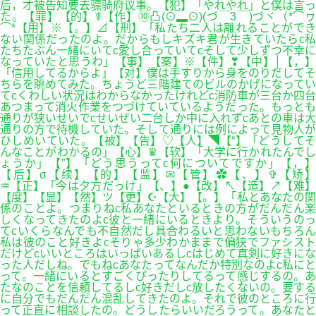
后，才被告知要去骠骑府议事。【犯】「やれやれ」と僕は言っ
た。【罪】【的】☤【作】⑩凸(⊙▂⊙)(づ￣3￣)づヾ（*⌒ヮ
⌒*【用】※【。】⊿【刑】「私たち二人は離れることができ
ない関係だったのよ。だからもしキズキ君が生きていたらc私
たちたぶん一緒にいてc愛し合っていてcそして少しずつ不幸に
なっていたと思うわ」【事】【案】※【件】❣【中】│【，】
「信用してるからよ」【对】僕は手すりから身をのりだしてそ
ちらを眺めてみた。ちょうど三階建てのビルのかげになってい
てcくわしい状況はわからなかったけれどc消防車が三台か四台
あつまって消火作業をつづけていているようだった。もっとも
通りが狭いせいでcせいぜい二台しか中に入れずcあとの車は大
通りの方で待機していた。そして通りには例によって見物人が
ひしめいていた。【被】【告】♡【人】◥【“】「どうしてそ
んなことがわかるの」【心】♛【软】「大学に行かれたんでし
ょうか」【”】「どう思うってc何についてですか」【，】
【后】σ【续】【的】【监】✉【管】✿【、】✞【矫】
♒【正】「今は夕方だっけ」【、】●【改】↖【造】↗【难】
【度】【显】【然】ツ【更】☪【大】【。】「私とあなたの関
係のことよ。つまりねc私あなたといるときの方がだんだん楽
しくなってきたのよc彼と一緒にいるときより。そういうのっ
てcいくらなんでも不自然だし具合わるいと思わないもちろん
私は彼のこと好きよcそりゃ多少わかままで偏狭でファシスト
だけどcいいところはいっぱいあるしcはじめて真剣に好きにな
った人だしね。でもねcあなたってなんだか特別なのよc私にと
って。一緒にいるとすごくぴったりしてるって感じするの。あ
たなのことを信頼してるしc好きだしc放したくないの。要する
に自分でもだんだん混乱してきたのよ。それで彼のところに行
って正直に相談したの。どうしたらいいだろうって。あなたと