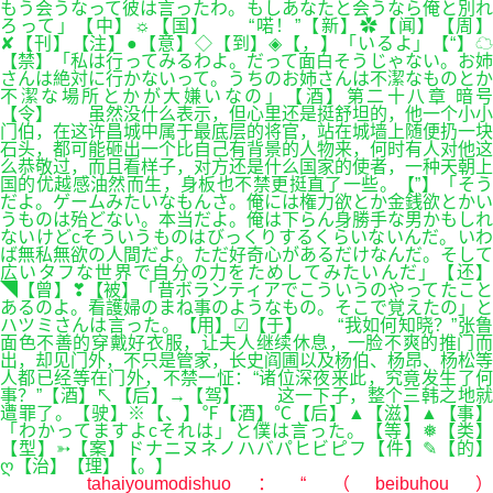
もう会うなって彼は言ったわ。もしあなたと会うなら俺と別れ
ろって」【中】☼【国】 “喏！”【新】✿【闻】【周】
✘【刊】【注】●【意】◇【到】◈【，】「いるよ」【“】☁
【禁】「私は行ってみるわよ。だって面白そうじゃない。お姉
さんは絶対に行かないって。うちのお姉さんは不潔なものとか
不潔な場所とかが大嫌いなの」【酒】第二十八章 暗号
【令】 虽然没什么表示，但心里还是挺舒坦的，他一个小小
门伯，在这许昌城中属于最底层的将官，站在城墙上随便扔一块
石头，都可能砸出一个比自己有背景的人物来，何时有人对他这
么恭敬过，而且看样子，对方还是什么国家的使者，一种天朝上
国的优越感油然而生，身板也不禁更挺直了一些。【”】「そう
だよ。ゲームみたいなもんさ。俺には権力欲とか金銭欲とかい
うものは殆どない。本当だよ。俺は下らん身勝手な男かもしれ
ないけどcそういうものはびっくりするくらいないんだ。いわ
ば無私無欲の人間だよ。ただ好奇心があるだけなんだ。そして
広いタフな世界で自分の力をためしてみたいんだ」【还】
◥【曾】❣【被】「昔ボランティアでこういうのやってたこと
あるのよ。看護婦のまね事のようなもの。そこで覚えたの」と
ハツミさんは言った。【用】☑【于】 “我如何知晓？”张鲁
面色不善的穿戴好衣服，让夫人继续休息，一脸不爽的推门而
出，却见门外，不只是管家，长史阎圃以及杨伯、杨昂、杨松等
人都已经等在门外，不禁一怔：“诸位深夜来此，究竟发生了何
事？”【酒】↖【后】→【驾】 这一下子，整个三韩之地就
遭罪了。【驶】※【、】℉【酒】℃【后】▲【滋】▲【事】
「わかってますよcそれは」と僕は言った。【等】❅【类】
【型】➳【案】ドナニヌネノハバパヒビピフ【件】✎【的】
ღ【治】【理】【。】
tahaiyoumodishuo：“（beibuhou）