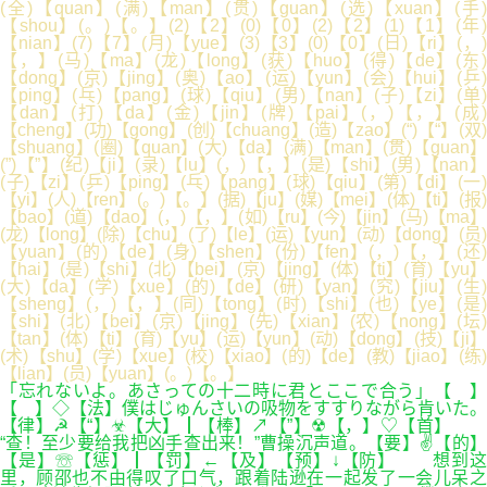
(全)【quan】(满)【man】(贯)【guan】(选)【xuan】(手)
【shou】(。)【。】(2)【2】(0)【0】(2)【2】(1)【1】(年)
【nian】(7)【7】(月)【yue】(3)【3】(0)【0】(日)【ri】(，)
【，】(马)【ma】(龙)【long】(获)【huo】(得)【de】(东)
【dong】(京)【jing】(奥)【ao】(运)【yun】(会)【hui】(乒)
【ping】(乓)【pang】(球)【qiu】(男)【nan】(子)【zi】(单)
【dan】(打)【da】(金)【jin】(牌)【pai】(，)【，】(成)
【cheng】(功)【gong】(创)【chuang】(造)【zao】(“)【“】(双)
【shuang】(圈)【quan】(大)【da】(满)【man】(贯)【guan】
(”)【”】(纪)【ji】(录)【lu】(，)【，】(是)【shi】(男)【nan】
(子)【zi】(乒)【ping】(乓)【pang】(球)【qiu】(第)【di】(一)
【yi】(人)【ren】(。)【。】(据)【ju】(媒)【mei】(体)【ti】(报)
【bao】(道)【dao】(，)【，】(如)【ru】(今)【jin】(马)【ma】
(龙)【long】(除)【chu】(了)【le】(运)【yun】(动)【dong】(员)
【yuan】(的)【de】(身)【shen】(份)【fen】(，)【，】(还)
【hai】(是)【shi】(北)【bei】(京)【jing】(体)【ti】(育)【yu】
(大)【da】(学)【xue】(的)【de】(研)【yan】(究)【jiu】(生)
【sheng】(，)【，】(同)【tong】(时)【shi】(也)【ye】(是)
【shi】(北)【bei】(京)【jing】(先)【xian】(农)【nong】(坛)
【tan】(体)【ti】(育)【yu】(运)【yun】(动)【dong】(技)【ji】
(术)【shu】(学)【xue】(校)【xiao】(的)【de】(教)【jiao】(练)
【lian】(员)【yuan】(。)【。】
「忘れないよ。あさっての十二時に君とここで合う」【 】
【 】◇【法】僕はじゅんさいの吸物をすすりながら肯いた。
【律】☭【“】☣【大】┃【棒】↗【”】☢【，】♡【首】
“查！至少要给我把凶手查出来！”曹操沉声道。【要】✌【的】
【是】☏【惩】┃【罚】←【及】【预】↓【防】 想到这
里，顾邵也不由得叹了口气，跟着陆逊在一起发了一会儿呆之