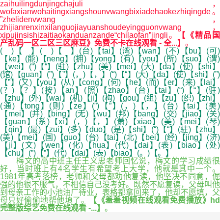
zaihuilingdunjingchajuli，
wofaxianwohaitingxiangshounvwangbixiadehaokezhiqingde。
”zhelidenvwang，
zhijianrenxinxilanguojiayuanshoudeyingguonvwang，
xipujinsishizaitiaokanduanzande“chilaofan”jingli。
【《精品
产乱码一区二区三区麻豆》免费不卡在线观看 - 全...】
。
( )【 】( )【 】(台)【tai】(湾)【wan】(不)【bu】(可)
【ke】(能)【neng】(拥)【yong】(有)【you】(所)【suo】(谓)
【wei】(“)【“】(驻)【zhu】(美)【mei】(大)【da】(使)【shi】
(馆)【guan】(”)【”】(，)【，】(“)【“】(大)【da】(使)【shi】(”)
【”】(又)【you】(从)【cong】(何)【he】(而)【er】(来)【lai】
(？)【？】(按)【an】(照)【zhao】(台)【tai】(“)【“】(驻)
【zhu】(外)【wai】(机)【ji】(构)【gou】(组)【zu】(织)【zhi】
(通)【tong】(则)【ze】(”)【”】(，)【，】(台)【tai】(美)
【mei】(并)【bing】(无)【wu】(邦)【bang】(交)【jiao】(关)
【guan】(系)【xi】(，)【，】(萧)【xiao】(美)【mei】(琴)
【qin】(最)【zui】(多)【duo】(是)【shi】(“)【“】(驻)【zhu】
(美)【mei】(国)【guo】(台)【tai】(北)【bei】(经)【jing】(济)
【ji】(文)【wen】(化)【hua】(代)【dai】(表)【biao】(处)
【chu】(”)【”】(代)【dai】(表)【biao】(。)【。】
梅文的高中班主任王义忠老师回忆说，梅文的学习成绩很
好，当时班上有4名学生有希望考上大学，他就是其中一个。
1981年高考落榜，老师和父母都劝他复读，他坚决不同意，倔
强的他很不服气，不相信自己没考好。既然不愿复读，父母叫他
到母亲工作的小池油厂待业，表格都拿回来了，他却不愿填，父
母只好偷偷地帮他填了。
【《羞羞视频在线观看免费播放》h
完整版综艺免费在线观看 -...】
。