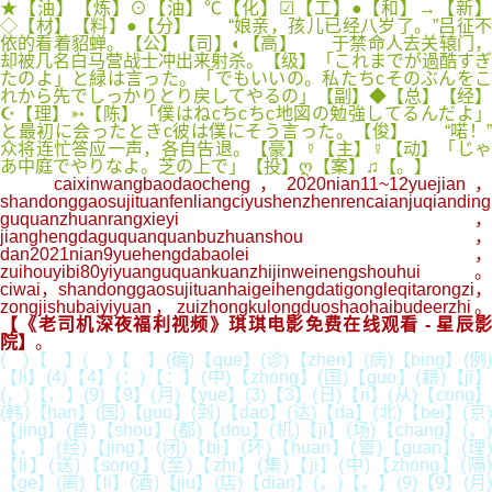
★【油】【炼】⊙【油】℃【化】☑【工】●【和】→【新】
◇【材】【料】●【分】 “娘亲，孩儿已经八岁了。”吕征不
依的看着貂蝉。【公】【司】◐【高】 于禁命人去关辕门，
却被几名白马营战士冲出来射杀。【级】「これまでが過酷すぎ
たのよ」と緑は言った。「でもいいの。私たちcそのぶんをこ
れから先でしっかりとり戻してやるの」【副】◆【总】【经】
☪【理】➳【陈】「僕はねcちcちc地図の勉強してるんだよ」
と最初に会ったときc彼は僕にそう言った。【俊】 “喏！”
众将连忙答应一声，各自告退。【豪】☿【主】☿【动】「じゃ
あ中庭でやりなよ。芝の上で」【投】ღ【案】♫【。】
caixinwangbaodaocheng，2020nian11~12yuejian，
shandonggaosujituanfenliangciyushenzhenrencaianjuqianding
guquanzhuanrangxieyi，
jianghengdaguquanquanbuzhuanshou，
dan2021nian9yuehengdabaolei，
zuihouyibi80yiyuanguquankuanzhijinweinengshouhui。
ciwai，shandonggaosujituanhaigeihengdatigongleqitarongzi，
zongjishubaiyiyuan，zuizhongkulongduoshaohaibudeerzhi。
【《老司机深夜福利视频》琪琪电影免费在线观看 - 星辰影
院】
。
( )【 】( )【 】(确)【que】(诊)【zhen】(病)【bing】(例)
【li】(4)【4】(：)【：】(中)【zhong】(国)【guo】(籍)【ji】
(，)【，】(9)【9】(月)【yue】(3)【3】(日)【ri】(从)【cong】
(韩)【han】(国)【guo】(到)【dao】(达)【da】(北)【bei】(京)
【jing】(首)【shou】(都)【dou】(机)【ji】(场)【chang】(，)
【，】(经)【jing】(闭)【bi】(环)【huan】(管)【guan】(理)
【li】(送)【song】(至)【zhi】(集)【ji】(中)【zhong】(隔)
【ge】(离)【li】(酒)【jiu】(店)【dian】(，)【，】(9)【9】(月)