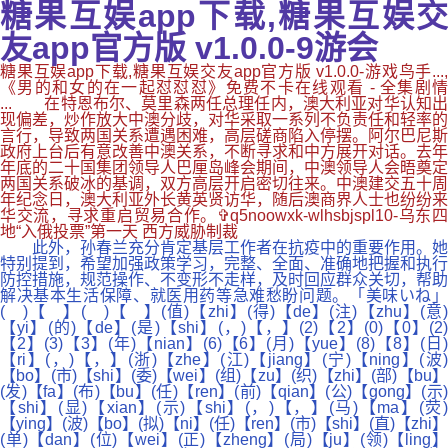
糖果互娱app下载,糖果互娱交
友app官方版 v1.0.0-9游会
糖果互娱app下载,糖果互娱交友app官方版 v1.0.0-游戏鸟手...,
《男的和女的在一起怼怼怼》免费不卡在线观看 - 全集剧情
... 在特恩布尔、莫里森两任总理任内，澳大利亚对华认知出
现偏差，炒作放大中澳分歧，对华采取一系列不负责任和轻率的
言行，导致两国关系遭遇困难，高层磋商陷入停摆。阿尔巴尼斯
政府上台后有意改善中澳关系，不断寻求和中方展开对话。去年
年底的二十国集团领导人巴厘岛峰会期间，中澳领导人会晤奠定
两国关系破冰的基调，双方高层开启密切往来。中澳建交五十周
年纪念日，澳大利亚外长黄英贤访华，随后澳商界人士也纷纷来
华交流，寻求重启贸易合作。✞q5noowxk-wlhsbjspl10-乌东四
地“入俄投票”第一天 西方威胁制裁
此外，孙春兰充分肯定基层工作者在抗疫中的重要作用。她
特别提到，希望加强政策学习，完整、全面、准确地把握和执行
防控措施，规范操作、不变形不走样，及时回应群众关切，帮助
解决基本生活保障、就医用药等急难愁盼问题。「美味いね」
( )【 】( )【 】(值)【zhi】(得)【de】(注)【zhu】(意)
【yi】(的)【de】(是)【shi】(，)【，】(2)【2】(0)【0】(2)
【2】(3)【3】(年)【nian】(6)【6】(月)【yue】(8)【8】(日)
【ri】(，)【，】(浙)【zhe】(江)【jiang】(宁)【ning】(波)
【bo】(市)【shi】(委)【wei】(组)【zu】(织)【zhi】(部)【bu】
(发)【fa】(布)【bu】(任)【ren】(前)【qian】(公)【gong】(示)
【shi】(显)【xian】(示)【shi】(，)【，】(马)【ma】(荧)
【ying】(波)【bo】(拟)【ni】(任)【ren】(市)【shi】(直)【zhi】
(单)【dan】(位)【wei】(正)【zheng】(局)【ju】(领)【ling】