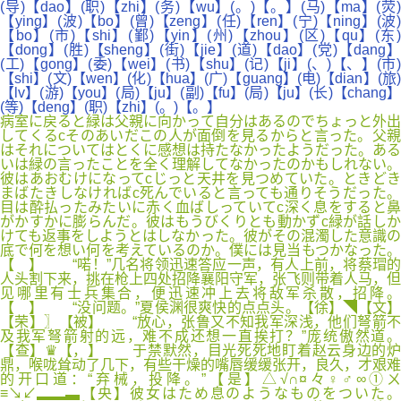
(导)【dao】(职)【zhi】(务)【wu】(。)【。】(马)【ma】(荧)
【ying】(波)【bo】(曾)【zeng】(任)【ren】(宁)【ning】(波)
【bo】(市)【shi】(鄞)【yin】(州)【zhou】(区)【qu】(东)
【dong】(胜)【sheng】(街)【jie】(道)【dao】(党)【dang】
(工)【gong】(委)【wei】(书)【shu】(记)【ji】(、)【、】(市)
【shi】(文)【wen】(化)【hua】(广)【guang】(电)【dian】(旅)
【lv】(游)【you】(局)【ju】(副)【fu】(局)【ju】(长)【chang】
(等)【deng】(职)【zhi】(。)【。】
病室に戻ると緑は父親に向かって自分はあるのでちょっと外出
してくるcそのあいだこの人が面倒を見るからと言った。父親
はそれについてはとくに感想は持たなかったようだった。ある
いは緑の言ったことを全く理解してなかったのかもしれない。
彼はあおむけになってcじっと天井を見つめていた。ときどき
まばたきしなければc死んでいると言っても通りそうだった。
目は酔払ったみたいに赤く血ばしっていてc深く息をすると鼻
がかすかに膨らんだ。彼はもうびくりとも動かずc緑が話しか
けても返事をしようとはしなかった。彼がその混濁した意識の
底で何を想い何を考えているのか。僕には見当もつかなった。
【 】 “喏！”几名将领迅速答应一声，有人上前，将蔡瑁的
人头割下来，挑在枪上四处招降襄阳守军，张飞则带着人马，但
见哪里有士兵集合，便迅速冲上去将敌军杀散，招降。
【 】 “没问题。”夏侯渊很爽快的点点头。【徐】◥【文】
【荣】〗【被】 “放心，张鲁又不知我军深浅，他们弩箭不
及我军弩箭射的远，难不成还想一直挨打？”庞统傲然道。
【查】♛【，】 于禁默然，目光死死地盯着赵云身边的炉
鼎，喉咙耸动了几下，有些干燥的嘴唇缓缓张开，良久，才艰难
的开口道：“弃械，投降。”【是】△√∩¤々♀♂∞①ㄨ
≡↘↙▂▂▃【央】彼女はため息のようなものをついた。