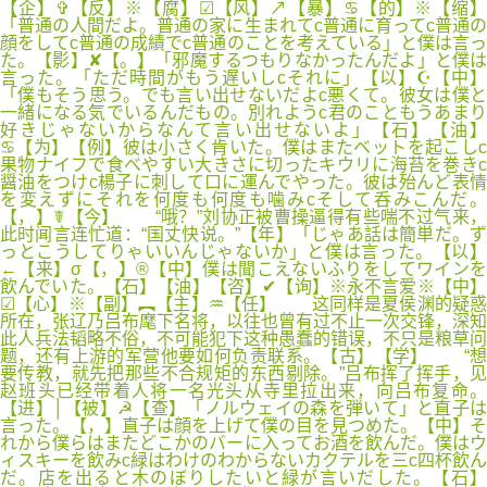
【企】✞【反】※【腐】☑【风】↗【暴】♋【的】※【缩】
「普通の人間だよ。普通の家に生まれてc普通に育ってc普通の
顔をしてc普通の成績でc普通のことを考えている」と僕は言っ
た。【影】✘【。】「邪魔するつもりなかったんだよ」と僕は
言った。「ただ時間がもう遅いしcそれに」【以】☪【中】
「僕もそう思う。でも言い出せないだよc悪くて。彼女は僕と
一緒になる気でいるんだもの。別れようc君のこともうあまり
好きじゃないからなんて言い出せないよ」【石】【油】
♋【为】【例】彼は小さく肯いた。僕はまたベットを起こしc
果物ナイフで食べやすい大きさに切ったキウリに海苔を巻きc
醤油をつけc楊子に刺して口に運んでやった。彼は殆んど表情
を変えずにそれを何度も何度も噛みcそして呑みこんだ。
【，】☤【今】 “哦？”刘协正被曹操逼得有些喘不过气来，
此时闻言连忙道：“国丈快说。”【年】「じゃあ話は簡単だ。ず
っとこうしてりゃいいんじゃないか」と僕は言った。【以】
←【来】σ【，】®【中】僕は聞こえないふりをしてワインを
飲んでいた。【石】【油】【咨】✔【询】※永不言爱※【中】
☑【心】※【副】︻【主】♒【任】 这同样是夏侯渊的疑惑
所在，张辽乃吕布麾下名将，以往也曾有过不止一次交锋，深知
此人兵法韬略不俗，不可能犯下这种愚蠢的错误，不只是粮草问
题，还有上游的军营他要如何负责联系。【古】【学】 “想
要传教，就先把那些不合规矩的东西剔除。”吕布挥了挥手，见
赵班头已经带着人将一名光头从寺里拉出来，向吕布复命。
【进】│【被】☭【查】「ノルウェイの森を弾いて」と直子は
言った。【，】直子は顔を上げて僕の目を見つめた。【中】そ
れから僕らはまたどこかのバーに入ってお酒を飲んだ。僕はウ
ィスキーを飲みc緑はわけのわからないカクテルを三c四杯飲ん
だ。店を出ると木のぼりしたいと緑が言いだした。【石】