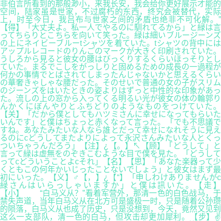
非伯言所看到的那般渺小，来我长安，我会给你更好展示才能的
空间，陆家虽是世家，不过腐朽的东西，终究会被替代，实际
上，时至今日，我吕布与世家之间的矛盾也绝非不可化解。”
【得】「大丈夫よ。私一人でやるのに馴れてるから」と緑は言
ってちらりとこちらを向いて笑った。緑は細いブルージーンズ
の上にネイビーブルーtシャツを着ていた。tシャツの背中には
アップルレコードのりんごのマークが大きく印刷されていた。
うしろから見ると彼女の腰はびっくりするくらいほっそりとし
ていた。まるでこしをがっしりと固めるための成長の一過程が
何かの事情でとばされてしまったんじゃないかと思えるくらい
の華奢きゃしゃな腰だった。そのせいで普通の女の子がスリム
のジーンズをはいたときの姿よりはずっと中性的な印象があっ
た。流しの上の窓から入ってくる明るい光が彼女の体の輪郭り
んかくにぼんやりとふちどりのようなものをつけていた。
【关】「だから僕としてもハツミさんに幸せになってもらいた
いんです」と僕はちょっと赤くなって言った。「でも不思議で
すね。あなたみたいな人なら誰とだって幸せになれそうに見え
るのにcどうしてまたよりによって永沢さんみたいな人とくっ
ついちゃうんだろう」【注】¿【。】↖【顾】「どうして」と
言って緑は虚無をのぞきこむような目で僕を見た。「どうして
ってcどういうことよcそれ」【名】【思】「あなた楽器って少
くともこの何年かいじったことないでしょう」と彼女はまず最
初にいった。【义】♂【，】¿【“】「申しわけありませんがc
緑さんはいらっしゃいますか」と僕は訊いた。【走】
【小】 “白马义从？”看着军营外，那清一色的白色战马，于
禁失声道，当年白马义从在北方可是盛极一时，只是随着公孙瓒
的陨落，白马义从也成了历史，只是没想到，今天，竟然又见到
这么一支部队，清一色的白马，但攻击却更加犀利。【步】✌