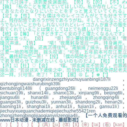
打下几只鸽子，送到夏侯渊面前。【势】ち【的】↓【不】✍
【确】「私のことを覚えていてほしいの。私が存在しcこうし
てあなたのとなりにいたことをずっと覚えていてくれる」
【定】✞【性】「でも僕は今のレイコさんがとても好きです
よ。残存記憶であろうが何であろうがね。そしてこんなことど
うでもいいことかもしれないけれどcレイコさんが直子の服を
着てくれていることは僕としてはとても嬉しいですね」【，】
【统】☮【筹】「ときどきすごく女の子と寝たくなるんです」
と僕は言った。【疫】 “查！至少要给我把凶手查出来！”曹
操沉声道。【情】 “喏！”夜鹰躬身答应一声，转身离开。
【防】 “刘备，还真沉得住气。”周瑜摇了摇头，看着桌面上
江夏一地的布防图，摇头叹道：“可惜，五年前本可在江夏立
足，最终却功亏一篑！”【控】「僕の時間を少しあげてcその中
で君を眠らせてあげたいくらいのものだよ」【和】【经】
【济】☑【社】♡【会】 “嘿。”郑玄闻言不禁笑了，也跟着
摇头道：“若说这天下诸侯之中，恐怕也只有冠军侯受得起老夫
这一拜，只可惜，老了！”【发】【展】☮【。】♚【”】
dangrixinzengzhiyuchuyuanbingli187li，
qizhongjingwaishurubingli39li，
bentubingli148li（guangdong26li，neimenggu22li，
sichuan19li，shanxi14li，shanxi13li，xinjiang9li，beijing6li，
jiangsu6li，hunan6li，zhejiang5li，zhongqing4li，
guangxi3li，guizhou3li，yunnan3li，shandong2li，henan2li，
liaoning1li，shanghai1li，anhui1li，fujian1li，gansu1li），
jiechuyixueguanchademiqiejiechuzhe55421ren，
zhongzhengbinglijiaoqianyirizengjia4li。
【一个人免费观看
www日本动漫 - 未删减在线 - 蘑菇影视】
。
( )【 】( )【 】(具)【ju】(体)【ti】(来)【lai】(看)【kan】