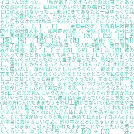
イコさんは言った。「私があそこを出られたのはc直子とあな
たのおかげなのよ。私は直子のいないあの場所に残っているこ
とに耐えられなかったしc東京にきてあなたと一度ゆっくり話
しあう必要があったの。だからあそこを出てきちゃったのよ。
もし何もなければc私は一生あそこにいることになったんじゃ
ないかしら」【，】→【“】 更重要的是，刘备的崛起带来
的不确定因素太多了，如果这家伙赢了，全取了荆州，那可比历
史上同时期的刘备强太多了。【以】─【防】〖【控】【战】卐
【略】【的】▽【稳】【定】✞【性】 “战神？他？”色目将
领看了吕布一眼，不屑的摇头道：“众人吹捧而已，我只问你，
敢不敢和我一战？”【、】☆【防】【控】【措】△【施】彼の
が入ってきたときc私痛くて痛くてもうどうしていいかよくわ
かんないくらいだったのって直子が言ったわ。私始めてだった
し。濡れてたからするっと入ったことは入ったんだけどcとに
かく痛いのよ。頭がぼおっとしちゃうくらい。彼はずっと奥の
方まで入れてもうこれくらいかなと思ったところで私の脚を少
し上げさせてcもっと奥まで入れちゃったの。するとねc体中が
ひやっと冷たくなったの。まるで氷水につけられみたいに。手
と脚がじんとしびれて寒気がするの。いったいどうなるんだろ
うc私このまま死んじゃうのかしらcそれならそれでまあかまわ
ないやって思ったわ。でも彼は私が痛がっていることを知って
c奥の方に入れたままもうそれ以上動かさないでc私の体をやさ
しく抱いて髪とか首とか胸とかにずっとキスしてくれたのc長
いあいだ。するとねcだんだん体にあたたかみが戻ってきた
の。そして彼がゆっくりと動かし始めてねえcレイコさんcそれ
が本当に素晴らしいのよ。頭の中がとろけちゃいそうなくら
い。このままcこの人に抱かれたまま生これやってたいと思っ
たくらいよ。本当にそう思ったのよ【的】✈【灵】 “好，