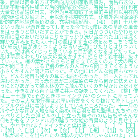
采，而是以商业的方式不断向周边国家收购资源，而吕布这边，
却是不断将各种加工过后的物品向外输送，有民生的，同样也有
大量奢侈品输送出去，不但为吕布赚取了大量的金钱可以用在内
地的建设和发展之上，更以近乎掠夺的方式，让域外各国源源不
断的向内地输送廉价资源，充实国库储备。【和】【调】十八年
という歳月が過ぎ去ってしまった今でもc僕はあの草原の風景
をはっきりと思いだすことができる。何日かつづいたやわらか
な雨に夏のあいだのほこりをすっかり洗い流された山肌は深く
鮮かな青みをたたえc十月の風はすすきの穂をあちこちで揺ら
せc細長い雲が凍りつくような青い天頂にぴたりとはりついて
いた。空は高くcじっと見ていると目が痛くなるほどだった。
風は草原をわたりc彼女の髪をかすかに揺らせて雑木林に抜け
ていった。梢の葉がさらさらと音を立てc遠くの方で犬の鳴く
声が聞こえた。まるで別の世界の入口から聞こえてくるような
小さくかすんだ鳴き声だった。その他にはどんな物音もなかっ
た。どんな物音も我々の耳には届かなかった。誰一人ともすれ
違わなかった。まっ赤な鳥が二羽草原の中から何かに怯えたよ
うにとびあがって雑木林の方に飛んでいくのを見かけただけだ
った。歩きながら直子は僕に井戸の話をしてくれた。【整】僕
は三十七歳でcそのときボーイング747のシートに座ってい
た。その巨大な飛行機はぶ厚い雨雲をくぐり抜けて降下しcハ
ンブルク空港に着陸しようとしているところだった。十一月の
冷ややかな雨が大地を暗く染めc雨合羽を着た整備工たちやcの
っぺりとした空港ビルの上に立った旗やcbの広告板やそんな
何もかもをフランドル派の陰うつな絵の背景のように見せてい
た。やれやれcまたドイツかcと僕は思った。【。】™【正】
↓【如】△【此】¡【次】❤【会】【上】【提】↑【出】✎【的】
「私があそこを出られたのは私の力のせいじゃないわよ」とレ