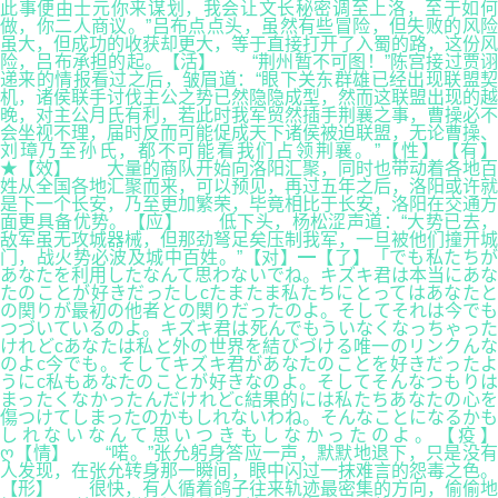
此事便由士元你来谋划，我会让文长秘密调至上洛，至于如何
做，你二人商议。”吕布点点头，虽然有些冒险，但失败的风险
虽大，但成功的收获却更大，等于直接打开了入蜀的路，这份风
险，吕布承担的起。【活】 “荆州暂不可图！”陈宫接过贾诩
递来的情报看过之后，皱眉道：“眼下关东群雄已经出现联盟契
机，诸侯联手讨伐主公之势已然隐隐成型，然而这联盟出现的越
晚，对主公月氏有利，若此时我军贸然插手荆襄之事，曹操必不
会坐视不理，届时反而可能促成天下诸侯被迫联盟，无论曹操、
刘璋乃至孙氏，都不可能看我们占领荆襄。”【性】【有】
★【效】 大量的商队开始向洛阳汇聚，同时也带动着各地百
姓从全国各地汇聚而来，可以预见，再过五年之后，洛阳或许就
是下一个长安，乃至更加繁荣，毕竟相比于长安，洛阳在交通方
面更具备优势。【应】 低下头，杨松涩声道：“大势已去，
敌军虽无攻城器械，但那劲弩足矣压制我军，一旦被他们撞开城
门，战火势必波及城中百姓。”【对】━【了】「でも私たちが
あなたを利用したなんて思わないでね。キズキ君は本当にあな
たのことが好きだったしcたまたま私たちにとってはあなたと
の関りが最初の他者との関りだったのよ。そしてそれは今でも
つづいているのよ。キズキ君は死んでもういなくなっちゃった
けれどcあなたは私と外の世界を結びづける唯一のリンクんな
のよc今でも。そしてキズキ君があなたのことを好きだったよ
うにc私もあなたのことが好きなのよ。そしてそんなつもりは
まったくなかったんだけれどc結果的には私たちあなたの心を
傷つけてしまったのかもしれないわね。そんなことになるかも
しれないなんて思いつきもしなかったのよ。【疫】
ღ【情】 “喏。”张允躬身答应一声，默默地退下，只是没有
人发现，在张允转身那一瞬间，眼中闪过一抹难言的怨毒之色。
【形】 很快，有人循着鸽子往来轨迹最密集的方向，偷偷地