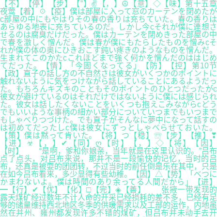
【不】【停】【步】【”】✌【，】☮【意】◇【味】第十五章
夜莺【着】☉【疫】僕は部屋に入って窓のカーテンを閉めたが
c部屋の中にもやはりその春の香りは充ちていた。春の香りは
あらゆる地表に充ちているのだ。しかし今cそれが僕に連想さ
せるのは腐臭だけだった。僕はカーテンを閉めきった部屋の中
で春を激しく憎んだ。僕は春が僕にもたらしたものを憎みcそ
れが僕の体の奥にひきおこす鈍い疼きのようなものを憎んだ。
生まれてこのかたcこれほどまで強く何かを憎んだのははじめ
てだった。【情】「今固くなってる」【防】【控】第10节
【政】直子の話し方の不自然さは彼女がいくつかのポイントに
触れないように気をつけながら話していることにあるようだっ
た。もちろんキズキのこともそのポイントのひとつだったがc
彼女が避けているのはそれだけではないように僕には感じられ
た。彼女は話したくないことをいくつも抱えこみながらcどう
でもいいような事柄の細かい部分についていつまでもいつまで
もしゃべりつづけた。でも直子がそんなに夢中になって話すの
は初めてだったしc僕は彼女にずっとしゃべらせておいた。
【策】僕は黙って肯いた。【将】つ【稳】☏【步】【推】❣
【进】☣【，】✔【同】ღ【时】【，】◇【将】【因】
【时】 “是啊，爹和你娘亲，当年就是在这里认识的。”吕布
点了点头，对吕布来说，那并不是一段愉快的记忆，当时的吕
布，还真是被耍的团团转，不过当时的前任倒是乐在其中，只是
在如今吕布看来，多少显得有些幼稚。【因】△【势】「べつに
かまわないよ。僕は時間のあり余ってる人間だから」【进】
━【行】✔【优】【化】□【完】◈【善】 张掖一带发现的
露天煤矿经过数年不计人命的开采已经损耗的差不多，已经有足
够的储量维持西北地区冬季的供暖需求以及工部的运作，内地虽
然在并州、雍州都发现许多不错的煤矿，但吕布并未动手去开