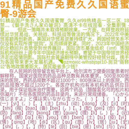
91精品国产免费久久国语蜜
臀-9游会
91精品国产免费久久国语蜜臀_久久er99热精品一区二区_18
禁...,《御手洗さん家の破洞》高清不卡在线观看 - 全集剧情 -
夏... 但这一策略并未取得预期效果。一方面，在拜登政府延
续对华贸易战、关税战、科技战等做法的情况下，2022年中美
贸易额再创新高，美国对华贸易逆差持续扩大，两国经贸关系不
仅没有实现所谓“脱钩”，反而绑得更紧。同时，2023年中国经济
的企稳回升态势受到世界瞩目，国际货币基金组织（imf）等国
际机构纷纷上调今年中国经济增长预期，寄望于中国带领世界经
济走出疫情阴影。国际社会普遍期待中美管控好经贸分歧，携手
为各国带来更大发展机遇。◥lpzmoxic-wlhsbjspl10-房贷“商转
公”各地政策差距大，居民能省多少钱？
在人民网的领导留言板平台上，哈尔滨市卫健委回复患者时
解释称，国家对医院的药品品种总数有具体要求，500至800张
床的医院，西药品规数不超过1000个；800张床以上的医院，西
药品规数不超过1200个。各医疗机构均有本机构药品供应目
录，用于保证临床治疗需要，这两个药品（醋酸氢化可的松片和
弥凝片）不在各医院的药品目录内，未进行常规储备。「心から
信じますよ」と僕は笑いながら言った。( )【 】( )【 】
(一)【yi】(、)【、】(主)【zhu】(动)【dong】(及)【ji】(时)
【shi】(报)【bao】(备)【bei】(，)【，】(配)【pei】(合)【he】
(防)【fang】(控)【kong】(管)【guan】(理)【li】(。)【。】(近)
【jin】(期)【qi】(有)【you】(本)【ben】(土)【tu】(疫)【yi】
(情)【qing】(地)【di】(区)【qu】(旅)【lv】(居)【ju】(史)
【shi】(，)【，】(特)【te】(别)【bie】(是)【shi】(与)【yu】