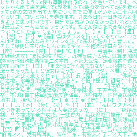
したりするようにc僕も毎朝僕自身のねじを巻いています。ベ
ットから出て歯を磨いてc髭を剃ってc朝食を食べてc服を着が
えてc寮の玄関を出て大学につくまでに僕はだいたい三十六回
くらいコリコリとねじを巻きます。さあ今日も一日きちんと生
きようと思うわけです。自分では気がつかなかったけれどc僕
は最近よく一人言を言うそうです。たぶんねじを巻きながらぶ
つぶつと何か言ってるのでしょう。【 】●【 】☏【虽】
♀【然】➳【不】❤【是】僕はグラスを持ってくるとcレイコさ
んはそれになみなみとワインを注ぎc庭の灯籠の上に置いた。
そして縁側に座りc柱にもたれてギターを抱えc煙草を吸った。
【座】------------【谈】│【会】℃【上】 “弓箭手压制！冲城
车继续进攻！”夏侯渊咬了咬牙，战神弩威力太强，就算是加固
的挡板也很难抵挡住第二次冲击，不管怎么说，定要将这些该死
的东西拆掉！【首】「まあ他に行くあてもないしc荷物ももう
送っちゃったし」と彼女は言った。「ねえワタナベ君cいつか
旭川に遊びに来てくれる」【次】卐【提】【出】 “佛家庄
严之地，尔等身染杀孽，怎可进入，不怕冲撞了佛祖吗？”十几
名僧人手持棍棒，拦在赵班头面前。【，】 “将军放心。”赵
云肃然点头道：“我军律令严明，不杀降将、不害百姓、不杀降
卒，不过还望于将军能助我安抚降军，这些降卒，怕是要送往各
地屯田，择优而录。”【但】♚【“】♚【走】【小】☏【步】
【、】︻【不】【停】【步】✎【”】【的】「私はワタナベ君
のつきあっている相手は人妻だ思うの」【提】 “继续压
制，命令撞城车全力攻城，一炷香内，给我将城门撞开！”自马
背上抽出千里镜，马超挥了挥手，示意士兵继续压制城头残存的
曹军，负责进攻城门的小队则牟足了力气撞击城门。【法】
【仍】◤【然】【值】 “懂也好，不懂也罢。”吕布淡然道：
“伯言之才，我有所耳闻，留在江东，有些屈才了，这天下，绝