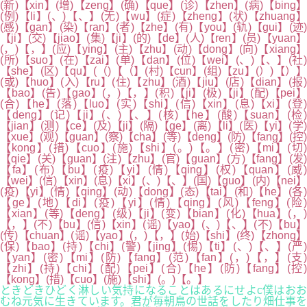
(新)【xin】(增)【zeng】(确)【que】(诊)【zhen】(病)【bing】
(例)【li】(、)【、】(无)【wu】(症)【zheng】(状)【zhuang】
(感)【gan】(染)【ran】(者)【zhe】(有)【you】(轨)【gui】(迹)
【ji】(交)【jiao】(集)【ji】(的)【de】(人)【ren】(员)【yuan】
(，)【，】(应)【ying】(主)【zhu】(动)【dong】(向)【xiang】
(所)【suo】(在)【zai】(单)【dan】(位)【wei】(、)【、】(社)
【she】(区)【qu】(（)【（】(村)【cun】(组)【zu】(）)【）】
(或)【huo】(入)【ru】(住)【zhu】(酒)【jiu】(店)【dian】(报)
【bao】(告)【gao】(，)【，】(积)【ji】(极)【ji】(配)【pei】
(合)【he】(落)【luo】(实)【shi】(信)【xin】(息)【xi】(登)
【deng】(记)【ji】(、)【、】(核)【he】(酸)【suan】(检)
【jian】(测)【ce】(及)【ji】(隔)【ge】(离)【li】(医)【yi】(学)
【xue】(观)【guan】(察)【cha】(等)【deng】(防)【fang】(控)
【kong】(措)【cuo】(施)【shi】(。)【。】(密)【mi】(切)
【qie】(关)【guan】(注)【zhu】(官)【guan】(方)【fang】(发)
【fa】(布)【bu】(疫)【yi】(情)【qing】(权)【quan】(威)
【wei】(信)【xin】(息)【xi】(、)【、】(国)【guo】(内)【nei】
(疫)【yi】(情)【qing】(动)【dong】(态)【tai】(和)【he】(各)
【ge】(地)【di】(疫)【yi】(情)【qing】(风)【feng】(险)
【xian】(等)【deng】(级)【ji】(变)【bian】(化)【hua】(，)
【，】(不)【bu】(信)【xin】(谣)【yao】(、)【、】(不)【bu】
(传)【chuan】(谣)【yao】(，)【，】(始)【shi】(终)【zhong】
(保)【bao】(持)【chi】(警)【jing】(惕)【ti】(、)【、】(严)
【yan】(密)【mi】(防)【fang】(范)【fan】(，)【，】(支)
【zhi】(持)【chi】(配)【pei】(合)【he】(防)【fang】(控)
【kong】(措)【cuo】(施)【shi】(。)【。】
ときどきひどく淋しい気持になることはあるにせよc僕はおお
むね元気に生きています。君が毎朝鳥の世話をしたり畑仕事を