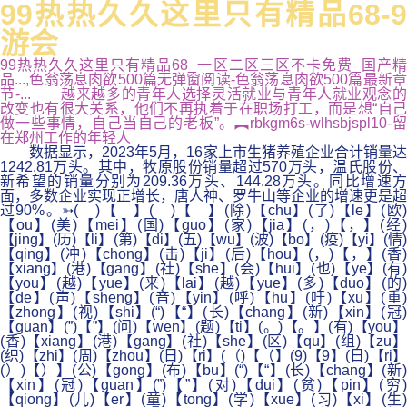
99热热久久这里只有精品68-9
游会
99热热久久这里只有精品68_一区二区三区不卡免费_国产精
品...,色翁荡息肉欲500篇无弹窗阅读-色翁荡息肉欲500篇最新章
节-... 越来越多的青年人选择灵活就业与青年人就业观念的
改变也有很大关系，他们不再执着于在职场打工，而是想“自己
做一些事情，自己当自己的老板”。︻rbkgm6s-wlhsbjspl10-留
在郑州工作的年轻人
数据显示，2023年5月，16家上市生猪养殖企业合计销量达
1242.81万头。其中，牧原股份销量超过570万头，温氏股份、
新希望的销量分别为209.36万头、144.28万头。同比增速方
面，多数企业实现正增长，唐人神、罗牛山等企业的增速更是超
过90%。➳( )【 】( )【 】(除)【chu】(了)【le】(欧)
【ou】(美)【mei】(国)【guo】(家)【jia】(，)【，】(经)
【jing】(历)【li】(第)【di】(五)【wu】(波)【bo】(疫)【yi】(情)
【qing】(冲)【chong】(击)【ji】(后)【hou】(，)【，】(香)
【xiang】(港)【gang】(社)【she】(会)【hui】(也)【ye】(有)
【you】(越)【yue】(来)【lai】(越)【yue】(多)【duo】(的)
【de】(声)【sheng】(音)【yin】(呼)【hu】(吁)【xu】(重)
【zhong】(视)【shi】(“)【“】(长)【chang】(新)【xin】(冠)
【guan】(”)【”】(问)【wen】(题)【ti】(。)【。】(有)【you】
(香)【xiang】(港)【gang】(社)【she】(区)【qu】(组)【zu】
(织)【zhi】(周)【zhou】(日)【ri】(（)【（】(9)【9】(日)【ri】
(）)【）】(公)【gong】(布)【bu】(“)【“】(长)【chang】(新)
【xin】(冠)【guan】(”)【”】(对)【dui】(贫)【pin】(穷)
【qiong】(儿)【er】(童)【tong】(学)【xue】(习)【xi】(生)