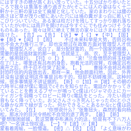
にはすすきの穂が高くおい茂っていた。十五分ばかり歩いたと
ころで我々は集落を通り過ぎたがcそこには人の姿はなく十二
軒か十三軒の家は全て廃屋と化していた。家のまわりには腰の
高さほど草が茂りc壁にあいた穴には鳩の糞がまっ白に乾いて
こびりついていた。ある家は柱だけを残してすっかり崩れ落ち
ていたがc中には雨戸を開ければ今すぐにでも住みつけそうな
ものもあった。我々は死に絶えて無言の家々にはさまれた道を
抜けた。【吉】︻【告】【诉】❤【《】▼【中】【国】
♚【新】♥【闻】┃【周】 不过未来科举是大势，否则吕布
也不会大力推行三学，却也没想过在政策方面对管理型人才优
待，管理型人才，说白了，是分配财富的，而一个国家的根基，
需要的是创造财富的那一批，也就是工、商、农，至于管理型人
才，够用就行。【刊】☉【》】 “滚！”兰詹愤怒的将玉枕砸
在了门上，哪里还有吕布的身影，抱着光洁的双臂，在确定吕布
离开之后，终于忍不住哭了起来。【，】 曹操不会将吕布那
封恐吓信的内容放出去，那样一来，他会颜面扫地，因此，外界
并没有证据证明这件事是吕布干的，但却不妨碍推测，这种时
候，很多事情是不讲证据的。【新】☉【加】♒【坡】その朝の
六時半に緑が僕に電話でcそれを知らせた。電話がかかってき
ていることを教えるブザーが鳴ってc僕はパジャマの上にカー
ディガンを羽織ってロビーに降りc電話をとった。冷たい雨が
音もなく降っていた。お父さんさっき死んじゃったのcと小さ
な静かな声で緑が言った。何かできることあるかなcと僕は訊
いてみた。【在】 “你想说什么？”张鲁扭头，森然的看向杨
松，那冰冷的目光令杨松不自觉的退了两步。【最】【新】
“要想围困邺城，若这营寨中布满兵力的话，怕是有不下八万人
吧？”一名谋士惊叹道。【一】℉【波】ⓐ【奥】 “呃……”吕
蒙看着周瑜，一脸懵逼。【密】△【克】【戎】「よく意味がわ