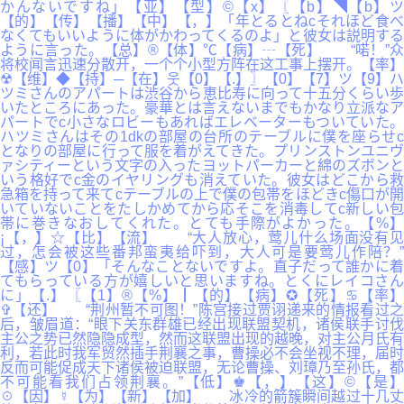
かんないですね」【亚】【型】©【x】〖【b】◥【b】ツ
【的】【传】【播】【中】【，】「年とるとねcそれほど食べ
なくてもいいように体がかわってくるのよ」と彼女は説明する
ように言った。【总】®【体】℃【病】┄【死】 “喏！”众
将校闻言迅速分散开，一个个小型方阵在这工事上摆开。【率】
☢【维】◆【持】─【在】웃【0】【.】〗【0】【7】ツ【9】ハ
ツミさんのアパートは渋谷から恵比寿に向って十五分くらい歩
いたところにあった。豪華とは言えないまでもかなり立派なア
パートでc小さなロビーもあればエレベーターもついていた。
ハツミさんはその1dkの部屋の台所のテーブルに僕を座らせc
となりの部屋に行って服を着がえてきた。プリンストンユニヴ
ァシティーという文字の入ったヨットパーカーと綿のズボンと
いう格好でc金のイヤリングも消えていた。彼女はどこから救
急箱を持って来てcテーブルの上で僕の包帯をほどきc傷口が開
いていないことをたしかめてから応そこを消毒してc新しい包
帯に巻きなおしてくれた。とても手際がよかった。【%】
¡【，】☆【比】【流】 “大人放心，莺儿什么场面没有见
过，怎会被这些番邦蛮夷给吓到，大人可是要莺儿作陪？”
【感】ツ【0】「そんなことないですよ。直子だって誰かに着
てもらっている方が嬉しいと思いますね。とくにレイコさん
に」【.】〖【1】®【%】┃【的】【病】✪【死】♋【率】
✞【还】 “荆州暂不可图！”陈宫接过贾诩递来的情报看过之
后，皱眉道：“眼下关东群雄已经出现联盟契机，诸侯联手讨伐
主公之势已然隐隐成型，然而这联盟出现的越晚，对主公月氏有
利，若此时我军贸然插手荆襄之事，曹操必不会坐视不理，届时
反而可能促成天下诸侯被迫联盟，无论曹操、刘璋乃至孙氏，都
不可能看我们占领荆襄。”【低】♚【，】【这】©【是】
☉【因】☿【为】【新】【加】 冰冷的箭簇瞬间越过十几丈