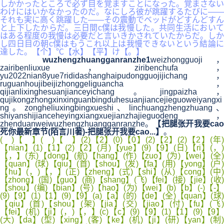
しかかったところで必ず目を覚ますことになった。覚まさない
わけにはいかなかったのだ。なにしろ彼が跳躍するたびに――
それも実に高く跳躍した――その震動でベッドがどすんどすん
と上下したからだ。三日間c僕は我慢した。共同生活において
はある程度の我慢は必要だと言いきかされていたからだ。しか
し四日目の朝c僕はもうこれ以上は我慢できないという結論に
達した。【个】℃【水】【平】け【。】
wuzhengzhuangganranzhe1
weizhongguoji
zairibenliuxue，ziribenchufa，
yu2022nian8yue7rididashanghaipudongguojijichang，
ruguanhoujibeijizhonggeliguancha，
qijianlixinghesuanjianceyichang。jingpaizha，
qujikongzhongxinxinguanbingduhesuanjiancejieguoweiyangxi
ng。zongheliuxingbingxueshi、linchuangzhengzhuang、
shiyanshijianceheyingxiangxuejianzhajieguodeng，
zhenduanweiwuzhengzhuangganranzhe。
【把腿张开我要ca
死你最新章节(陌言川著)-把腿张开我要cao...】
。
( )【 】( )【 】(2)【2】(0)【0】(2)【2】(2)【2】(年)
【nian】(1)【1】(2)【2】(月)【yue】(9)【9】(日)【ri】(，)
【，】(东)【dong】(航)【hang】(作)【zuo】(为)【wei】(全)
【quan】(球)【qiu】(首)【shou】(发)【fa】(用)【yong】(户)
【hu】(，)【，】(正)【zheng】(式)【shi】(从)【cong】(中)
【zhong】(国)【guo】(商)【shang】(飞)【fei】(接)【jie】(收)
【shou】(编)【bian】(号)【hao】(为)【wei】(b)【b】(-)【-】
(9)【9】(1)【1】(9)【9】(a)【a】(的)【de】(全)【quan】(球)
【qiu】(首)【shou】(架)【jia】(交)【jiao】(付)【fu】(飞)
【fei】(机)【ji】(，)【，】(c)【c】(9)【9】(1)【1】(9)【9】
(大)【da】(型)【xing】(客)【ke】(机)【ji】(研)【yan】(制)