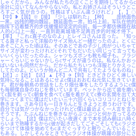
しゃくだから。みんなが私たちの泣くことを期待してるからc
余計に泣いてなんかやらないの。私とお姉さんはそういうとこ
ろすごく気が合うの。性格はずいぶん違うけれど」【，】☁
【中】❥【国】※【接】「少しは馴れた」【种】 庞统面色
一黑，凶残的瞪向魏延，魏延面色一肃，拍马上前，军队在他的
指挥下迈着整齐的步伐缓慢却坚定的向前，每一步都仿佛踏在敌
人的心口上一般，一直到距离城墙不足两百步的时候才停下。
【率】「これc直子のなのよ」とレイコさんは言った。「知っ
てる直子と私って洋服のサイズ殆んど一緒だったのよ。とくに
あそこに入った頃はね。そのあとであの子少し肉がついちゃて
サイズが変わったけれどcそれでもだいたい同じって言っても
いいくらいだったのよ。シャツもズボンも靴も帽子も。ブラジ
ャーくらいじゃないかしらcサイズが違うのは。私なんかおっ
ばいないも同然だから。だから私たちいつも洋服とりかえっこ
してたのよ。というか殆んど二人で共有してたようなものね」
【还】♫【远】【达】▲【不】✈【到】ときどきひどく淋しい
気持になることはあるにせよc僕はおおむね元気に生きていま
す。君が毎朝鳥の世話をしたり畑仕事をしたりするようにc僕
も毎朝僕自身のねじを巻いています。ベットから出て歯を磨い
てc髭を剃ってc朝食を食べてc服を着がえてc寮の玄関を出て大
学につくまでに僕はだいたい三十六回くらいコリコリとねじを
巻きます。さあ今日も一日きちんと生きようと思うわけです。
自分では気がつかなかったけれどc僕は最近よく一人言を言う
そうです。たぶんねじを巻きながらぶつぶつと何か言ってるの
でしょう。【这】僕はだいたい夜遅くまで本を読み朝は八時く
らいまで熟睡するからc彼が起きだしてごそごそしてもcラジオ
をつけて体操を始めてもcまだぐっすりと眠りこんでいること
もある。しかしそんなときでもcラジオ体操が跳躍の部分にさ