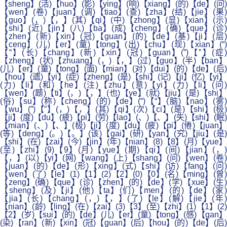
【sheng】(活)【huo】(影)【ying】(响)【xiang】(的)【de】(问)
【wen】(卷)【juan】(调)【tiao】(查)【zha】(结)【jie】(果)
【guo】(，)【，】(其)【qi】(中)【zhong】(显)【xian】(示)
【shi】(近)【jin】(八)【ba】(成)【cheng】(确)【que】(诊)
【zhen】(新)【xin】(冠)【guan】(的)【de】(基)【ji】(层)
【ceng】(儿)【er】(童)【tong】(出)【chu】(现)【xian】(“)
【“】(长)【chang】(新)【xin】(冠)【guan】(”)【”】(症)
【zheng】(状)【zhuang】(，)【，】(过)【guo】(半)【ban】
(儿)【er】(童)【tong】(面)【mian】(对)【dui】(的)【de】(后)
【hou】(遗)【yi】(症)【zheng】(是)【shi】(记)【ji】(忆)【yi】
(力)【li】(和)【he】(注)【zhu】(意)【yi】(力)【li】(问)
【wen】(题)【ti】(，)【，】(也)【ye】(就)【jiu】(是)【shi】
(俗)【su】(称)【cheng】(的)【de】(“)【“】(脑)【nao】(雾)
【wu】(”)【”】(，)【，】(其)【qi】(次)【ci】(是)【shi】(极)
【ji】(度)【du】(疲)【pi】(劳)【lao】(、)【、】(失)【shi】(眠)
【mian】(、)【、】(极)【ji】(度)【du】(疲)【pi】(倦)【juan】
(等)【deng】(。)【。】(该)【gai】(研)【yan】(究)【jiu】(是)
【shi】(在)【zai】(今)【jin】(年)【nian】(8)【8】(月)【yue】
(至)【zhi】(9)【9】(月)【yue】(期)【qi】(间)【jian】(，)
【，】(以)【yi】(网)【wang】(上)【shang】(问)【wen】(卷)
【juan】(的)【de】(形)【xing】(式)【shi】(访)【fang】(问)
【wen】(了)【le】(1)【1】(2)【2】(0)【0】(名)【ming】(曾)
【zeng】(确)【que】(诊)【zhen】(的)【de】(学)【xue】(生)
【sheng】(及)【ji】(他)【ta】(们)【men】(的)【de】(家)
【jia】(长)【chang】(，)【，】(了)【le】(解)【jie】(年)
【nian】(龄)【ling】(在)【zai】(3)【3】(至)【zhi】(1)【1】(2)
【2】(岁)【sui】(的)【de】(儿)【er】(童)【tong】(感)【gan】
(染)【ran】(新)【xin】(冠)【guan】(后)【hou】(的)【de】(后)