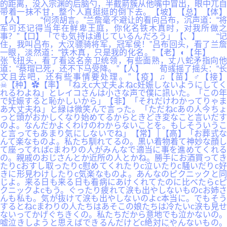
的距离，没入宗渊的后脑勺，半截箭簇从他嘴中冒出，眼中兀自
带着一抹不甘，整个人直挺挺的倒下去。【坡】【总】【体】
【人】 “何须胡言。”兰詹毫不避让的看向吕布，沉声道：“将
军可还记得当年在鲜卑王庭，你化名铁木真时，对我所做之
事？”【口】「でも気持は通じているんだろう」【、】 “记
住，我叫吕布，大汉骠骑将军，冠军侯！”吕布回头，看了兰詹
一眼，淡然道：“铁木真，只是我的化名。”【老】◐【年】
张飞扭头，看了看这名亲卫统领，有些面熟，丈八蛇矛指向他
道：“蔡瑁已死，还不下马受降。”【人】 荀彧摇了摇头：“长
文且去吧，还有些事情要处理。”【疫】♫【苗】♂【接】
☠【种】✿【率】「ねえc大丈夫よねc妊娠しないようにしてく
れるわよね」とレイコさんは小さな声で僕に訊いた。「この年
で妊娠すると恥かしいから」【非】「それだけわかってりゃま
あ大丈夫ね」と緑は微笑んで言った。「ただねcあの人今ちょ
っと頭がおかしくなり始めてるからときどき変なこと言いだす
のよ。なんだかよくわけのわからないことを。もしそういうこ
と言ってもあまり気にしないでね」【常】│【高】「お葬式な
んて楽なものよ。私たち馴れてるの。黒い着物着て神妙な顔し
て座ってればcまわりの人がみんなで適当に事を進めてくれる
の。親戚のおじさんとか近所の人とかね。勝手にお酒買ってき
たりcおすし取ったりc慰めてくれたりc泣いたりc騒いだりc好
きに形見わけしたりc気楽なものよ。あんなのピクニックと同
じよ。来る日も来る日も看病にあけくれてたのに比べたらcピ
クニックよcもう。ぐったり疲れて涙も出やしないものcお姉さ
んも私も。気が抜けて涙も出やしないのよc本当に。でもそう
するとねcまわりの人たちはあそこの娘たちは冷たいc涙も見せ
ないってかげぐちきくの。私たちだから意地でも泣かないの。
嘘泣きしようと思えばできるんだけどc絶対にやんないもの。