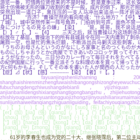
游览一番，可惜两位贤侄来的不是时候，若是夏季过来，这长
将士仿佛被无形的镰刀收割的麦子一般，成片的倒下，那光芒照
突然出现一道口子，黑压压的一支人马冲出来追杀一阵才折返
【其】 “百济？”曹操茫然的看向荀彧：“什么地方？”【中
了城门，城中突然传来一阵号角声，门伯听到号声，面色不禁一
身につけてるの見るの嫌」【染】 “是，哥哥，我不说话总
【）】♂【、】←【4】 三天之后，就当曹操以为这场刺杀
标放在了基层，曹操治下的所有县城县令在同一天内遭到了刺杀
屠戮一空，也是忙的焦头烂额，不断派出兵马剿灭这些刺客，
「うちのお母さんというのがなにしろ家事と名のつくものが大
ものにしちゃおうとかc肉屋でできあいのコロッケ買ってそれ
ょうがなかったの。三日分のカレー作って毎日それをたべてる
の紀伊国屋に行って一番立派そうな料理の本を買って帰ってき
方c何もかもよ。そしてその本を書いた人が関西の人だった
【症】⊿【状】【感】------------【染】【者】☿【。】
fayuanjingshenlizhaming：2001nianzhi2020
shanghaishirenminzhengfuwaishibangongshizonghey
fubuchangdengzhiwushangdebianli，yijizhiquan
anjianbanlidengshixiangshangtigongbangzhu，zhijiehuoto
zhishiyouguanrenyuantongguojizhongzijinyoushilia
sunlijunhaiweifanqiangzhiguanliguiding，feifachiyouqiangzhi
( )【 】( )【 】(“)【“】(所)【suo】(有)【you】(产)【chan
【er】(加)【jia】(强)【qiang】(。)【。】(”)【”】(美)【mei】(
【shou】(约)【yue】(翰)【han】(·)【·】(卡)【ka】(萨)【sa】(达
【“】(航)【hang】(空)【kong】(大)【da】(都)【dou】(市)【sh
【jiang】(中)【zhong】(强)【qiang】(调)【tiao】(：)【：】(机
【，】(更)【geng】(是)【shi】(整)【zheng】(个)【ge】(新)【xi
61岁的李春生也成为党的二十大、继张晓霈后，第二位主动投