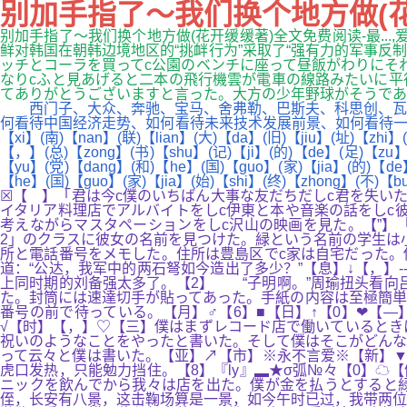
别加手指了～我们换个地方做(花
别加手指了～我们换个地方做(花开缓缓著)全文免费阅读-最...
鲜对韩国在朝韩边境地区的“挑衅行为”采取了“强有力的军事反
ッチとコーラを買ってc公園のベンチに座って昼飯がわりにそ
なりcふと見あげると二本の飛行機雲が電車の線路みたいに平
てありがとうございますと言った。大方の少年野球がそうであるように
西门子、大众、奔驰、宝马、舍弗勒、巴斯夫、科思创、瓦克
何看待中国经济走势、如何看待未来技术发展前景、如何看待一些国家提出的
【xi】(南)【nan】(联)【lian】(大)【da】(旧)【jiu】(址)【zhi
【，】(总)【zong】(书)【shu】(记)【ji】(的)【de】(足)【zu】(
【yu】(党)【dang】(和)【he】(国)【guo】(家)【jia】(的)【de】
【he】(国)【guo】(家)【jia】(始)【shi】(终)【zhong】(不)【
☒【 】「君は今c僕のいちばん大事な友だちだしc君を失い
イタリア料理店でアルバイトをしc伊東と本や音楽の話をしc彼
考えながらマスタペーションをしc沢山の映画を見た。【”】
2」のクラスに彼女の名前を見つけた。緑という名前の学生は
所と電話番号をメモした。住所は豊島区でc家は自宅だった
道：“公达，我军中的两石弩如今造出了多少？”【息】↓【，】--
上同时期的刘备强太多了。【2】 “子明啊。”周瑜扭头看向
た。封筒には速達切手が貼ってあった。手紙の内容は至極簡単
番号の前で待っている。【月】♂【6】■【日】↑【0】❤【—
√【时】【，】♡【三】僕はまずレコード店で働いているとき
祝いのようなことをやったと書いた。そして僕はそこがどんな
って云々と僕は書いた。【亚】↗【市】※永不言爱※【新】▼
虎口发热，只能勉力挡住。【8】『ly』▂★σ弧№々【0】
ニックを飲んでから我々は店を出た。僕が金を払うとすると
侄，长安有八景，这击鞠场算是一景，如今午时已过，我带两位