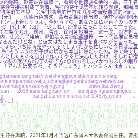
促的嗡鸣，赵德站在城墙上，看到令他惊骇欲绝的一幕，三千名
将领直接被射成了刺猬，后排的将士见势不妙转身就跑，那围墙
彻底消失不见，只留下满地的尸首和几乎被箭簇覆盖的地面。
ね」【无】 伏德行色匆匆，背着背囊迅速出城，便在伏德刚刚出
ズボンも上着もそうよ。全部直子の。あなたは私が直子のものを
】⊙【转】✘【归】「少しね」と僕はにっこりとして言った。
杀在整个兖州、豫州、青州、徐州各地展开，这一次，对方将目
内，吏治几乎瘫痪，哪怕是以曹操底蕴雄厚，一下子基层官员被
なるんだけどね」と彼女はだしまき玉子を食べながら言った。
にほらcうちは商売やってるでしょcだから忙しいと今日は店屋
。私cそういうのが子供の頃から本当に嫌だったの。嫌で嫌でし
ゃんとしたものを自分で作ってやると決心したわけ。そしれ新宿
な板の選び方c包丁の研ぎ方c魚のおろし方cかつおぶしの削り
】「でも人は変るわ。そうでしょう」とハツミさんは言った。
hanghaishiweishengjuwaishichufuchuchang，
eianquanbaoweijujuchangjigonganbudangweiweiyuan、
anweihuogerenzaiqiyejingying、zhiwutiaozheng、
iyuyuan。2018nianshangbannian，sunlijunyingtarenqingtuo，
jiaoyiliang，bangzhutarenbimiansunshi1.45yiyuyuan。
...】
。
机)【ji】(场)【chang】(的)【de】(运)【yun】(作)【zuo】(而)
】(大)【da】(学)【xue】(名)【ming】(誉)【yu】(教)【jiao】(授)
(年)【nian】(前)【qian】(就)【jiu】(提)【ti】(出)【chu】(“)
a】(无)【wu】(数)【shu】(次)【ci】(在)【zai】(演)【yan】(讲)
o】(通)【tong】(基)【ji】(础)【chu】(设)【she】(施)【shi】(，)
gong】(能)【neng】(核)【he】(心)【xin】(。)【。】
还在现职，2021年1月才当选广东省人大常委会副主任。曾担