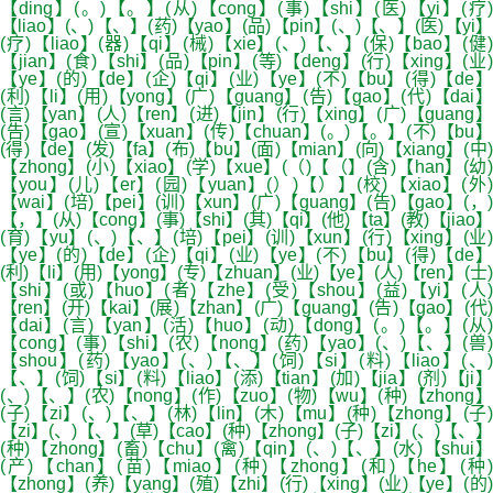
【ding】(。)【。】(从)【cong】(事)【shi】(医)【yi】(疗)
【liao】(、)【、】(药)【yao】(品)【pin】(、)【、】(医)【yi】
(疗)【liao】(器)【qi】(械)【xie】(、)【、】(保)【bao】(健)
【jian】(食)【shi】(品)【pin】(等)【deng】(行)【xing】(业)
【ye】(的)【de】(企)【qi】(业)【ye】(不)【bu】(得)【de】
(利)【li】(用)【yong】(广)【guang】(告)【gao】(代)【dai】
(言)【yan】(人)【ren】(进)【jin】(行)【xing】(广)【guang】
(告)【gao】(宣)【xuan】(传)【chuan】(。)【。】(不)【bu】
(得)【de】(发)【fa】(布)【bu】(面)【mian】(向)【xiang】(中)
【zhong】(小)【xiao】(学)【xue】(（)【（】(含)【han】(幼)
【you】(儿)【er】(园)【yuan】(）)【）】(校)【xiao】(外)
【wai】(培)【pei】(训)【xun】(广)【guang】(告)【gao】(，)
【，】(从)【cong】(事)【shi】(其)【qi】(他)【ta】(教)【jiao】
(育)【yu】(、)【、】(培)【pei】(训)【xun】(行)【xing】(业)
【ye】(的)【de】(企)【qi】(业)【ye】(不)【bu】(得)【de】
(利)【li】(用)【yong】(专)【zhuan】(业)【ye】(人)【ren】(士)
【shi】(或)【huo】(者)【zhe】(受)【shou】(益)【yi】(人)
【ren】(开)【kai】(展)【zhan】(广)【guang】(告)【gao】(代)
【dai】(言)【yan】(活)【huo】(动)【dong】(。)【。】(从)
【cong】(事)【shi】(农)【nong】(药)【yao】(、)【、】(兽)
【shou】(药)【yao】(、)【、】(饲)【si】(料)【liao】(、)
【、】(饲)【si】(料)【liao】(添)【tian】(加)【jia】(剂)【ji】
(、)【、】(农)【nong】(作)【zuo】(物)【wu】(种)【zhong】
(子)【zi】(、)【、】(林)【lin】(木)【mu】(种)【zhong】(子)
【zi】(、)【、】(草)【cao】(种)【zhong】(子)【zi】(、)【、】
(种)【zhong】(畜)【chu】(禽)【qin】(、)【、】(水)【shui】
(产)【chan】(苗)【miao】(种)【zhong】(和)【he】(种)
【zhong】(养)【yang】(殖)【zhi】(行)【xing】(业)【ye】(的)