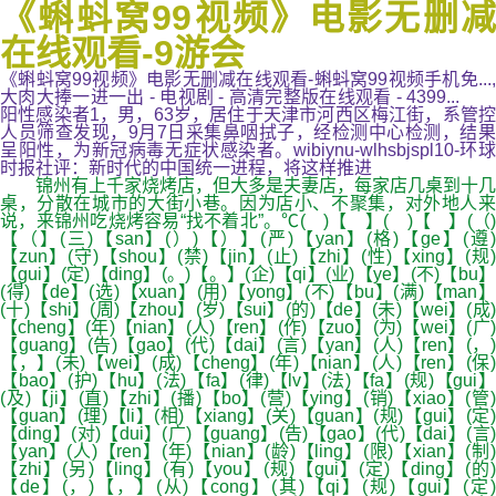
《蝌蚪窝99视频》电影无删减
在线观看-9游会
《蝌蚪窝99视频》电影无删减在线观看-蝌蚪窝99视频手机免...,
大肉大捧一进一出 - 电视剧 - 高清完整版在线观看 - 4399...
阳性感染者1，男，63岁，居住于天津市河西区梅江街，系管控
人员筛查发现，9月7日采集鼻咽拭子，经检测中心检测，结果
呈阳性，为新冠病毒无症状感染者。wibiynu-wlhsbjspl10-环球
时报社评：新时代的中国统一进程，将这样推进
锦州有上千家烧烤店，但大多是夫妻店，每家店几桌到十几
桌，分散在城市的大街小巷。因为店小、不聚集，对外地人来
说，来锦州吃烧烤容易“找不着北”。℃( )【 】( )【 】(（)
【（】(三)【san】(）)【）】(严)【yan】(格)【ge】(遵)
【zun】(守)【shou】(禁)【jin】(止)【zhi】(性)【xing】(规)
【gui】(定)【ding】(。)【。】(企)【qi】(业)【ye】(不)【bu】
(得)【de】(选)【xuan】(用)【yong】(不)【bu】(满)【man】
(十)【shi】(周)【zhou】(岁)【sui】(的)【de】(未)【wei】(成)
【cheng】(年)【nian】(人)【ren】(作)【zuo】(为)【wei】(广)
【guang】(告)【gao】(代)【dai】(言)【yan】(人)【ren】(，)
【，】(未)【wei】(成)【cheng】(年)【nian】(人)【ren】(保)
【bao】(护)【hu】(法)【fa】(律)【lv】(法)【fa】(规)【gui】
(及)【ji】(直)【zhi】(播)【bo】(营)【ying】(销)【xiao】(管)
【guan】(理)【li】(相)【xiang】(关)【guan】(规)【gui】(定)
【ding】(对)【dui】(广)【guang】(告)【gao】(代)【dai】(言)
【yan】(人)【ren】(年)【nian】(龄)【ling】(限)【xian】(制)
【zhi】(另)【ling】(有)【you】(规)【gui】(定)【ding】(的)
【de】(，)【，】(从)【cong】(其)【qi】(规)【gui】(定)