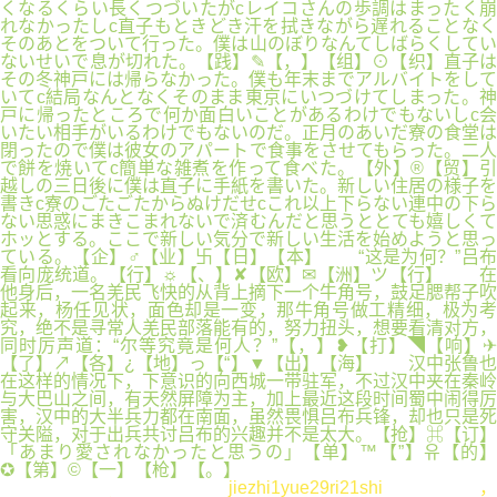
くなるくらい長くつづいたがcレイコさんの歩調はまったく崩
れなかったしc直子もときどき汗を拭きながら遅れることなく
そのあとをついて行った。僕は山のぼりなんてしばらくしてい
ないせいで息が切れた。【践】✎【，】【组】⊙【织】直子は
その冬神戸には帰らなかった。僕も年末までアルバイトをして
いてc結局なんとなくそのまま東京にいつづけてしまった。神
戸に帰ったところで何か面白いことがあるわけでもないしc会
いたい相手がいるわけでもないのだ。正月のあいだ寮の食堂は
閉ったので僕は彼女のアパートで食事をさせてもらった。二人
で餅を焼いてc簡単な雑煮を作って食べた。【外】®【贸】引
越しの三日後に僕は直子に手紙を書いた。新しい住居の様子を
書きc寮のごたごたからぬけだせcこれ以上下らない連中の下ら
ない思惑にまきこまれないで済むんだと思うととても嬉しくて
ホッとする。ここで新しい気分で新しい生活を始めようと思っ
ている。【企】♂【业】卐【日】【本】 “这是为何？”吕布
看向庞统道。【行】☼【、】✘【欧】✉【洲】ツ【行】 在
他身后，一名羌民飞快的从背上摘下一个牛角号，鼓足腮帮子吹
起来，杨任见状，面色却是一变，那牛角号做工精细，极为考
究，绝不是寻常人羌民部落能有的，努力扭头，想要看清对方，
同时厉声道：“尔等究竟是何人？”【，】❥【打】◥【响】✈
【了】↗【各】¿【地】っ【“】▼【出】【海】 汉中张鲁也
在这样的情况下，下意识的向西城一带驻军，不过汉中夹在秦岭
与大巴山之间，有天然屏障为主，加上最近这段时间蜀中闹得厉
害，汉中的大半兵力都在南面，虽然畏惧吕布兵锋，却也只是死
守关隘，对于出兵共讨吕布的兴趣并不是太大。【抢】⌘【订】
「あまり愛されなかったと思うの」【单】™【”】유【的】
✪【第】©【一】【枪】【。】
jiezhi1yue29ri21shi，