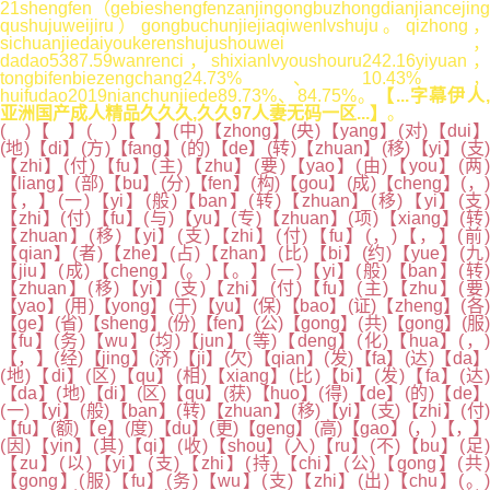
21shengfen（gebieshengfenzanjingongbuzhongdianjiancejing
qushujuweijiru）gongbuchunjiejiaqiwenlvshuju。qizhong，
sichuanjiedaiyoukerenshujushouwei，
dadao5387.59wanrenci，shixianlvyoushouru242.16yiyuan，
tongbifenbiezengchang24.73%、10.43%，
huifudao2019nianchunjiede89.73%、84.75%。
【...字幕伊人
亚洲国产成人精品久久久,久久97人妻无码一区...】
。
( )【 】( )【 】(中)【zhong】(央)【yang】(对)【dui】
(地)【di】(方)【fang】(的)【de】(转)【zhuan】(移)【yi】(支)
【zhi】(付)【fu】(主)【zhu】(要)【yao】(由)【you】(两)
【liang】(部)【bu】(分)【fen】(构)【gou】(成)【cheng】(，)
【，】(一)【yi】(般)【ban】(转)【zhuan】(移)【yi】(支)
【zhi】(付)【fu】(与)【yu】(专)【zhuan】(项)【xiang】(转)
【zhuan】(移)【yi】(支)【zhi】(付)【fu】(，)【，】(前)
【qian】(者)【zhe】(占)【zhan】(比)【bi】(约)【yue】(九)
【jiu】(成)【cheng】(。)【。】(一)【yi】(般)【ban】(转)
【zhuan】(移)【yi】(支)【zhi】(付)【fu】(主)【zhu】(要)
【yao】(用)【yong】(于)【yu】(保)【bao】(证)【zheng】(各)
【ge】(省)【sheng】(份)【fen】(公)【gong】(共)【gong】(服)
【fu】(务)【wu】(均)【jun】(等)【deng】(化)【hua】(，)
【，】(经)【jing】(济)【ji】(欠)【qian】(发)【fa】(达)【da】
(地)【di】(区)【qu】(相)【xiang】(比)【bi】(发)【fa】(达)
【da】(地)【di】(区)【qu】(获)【huo】(得)【de】(的)【de】
(一)【yi】(般)【ban】(转)【zhuan】(移)【yi】(支)【zhi】(付)
【fu】(额)【e】(度)【du】(更)【geng】(高)【gao】(，)【，】
(因)【yin】(其)【qi】(收)【shou】(入)【ru】(不)【bu】(足)
【zu】(以)【yi】(支)【zhi】(持)【chi】(公)【gong】(共)
【gong】(服)【fu】(务)【wu】(支)【zhi】(出)【chu】(。)