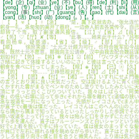
【de】(企)【qi】(业)【ye】(不)【bu】(得)【de】(利)【li】(用)
【yong】(专)【zhuan】(业)【ye】(人)【ren】(士)【shi】(从)
【cong】(事)【shi】(广)【guang】(告)【gao】(代)【dai】(言)
【yan】(活)【huo】(动)【dong】(。)【。】
┆【 】☣【 】☿【浙】 “是，属下这就去办。”张允连忙
躬身一礼，急匆匆的离开了蔡府，一边命人前去各营传令，自己
却转了个弯，取了蒯家通风报信。【江】√【省】⊿【商】
♂【务】♡【厅】✘【等】 “此事……她来此干什么？”吕布
看向杨阜，疑惑道。【省】☮【级】♂【部】⌘【门】
【顺】 徐庶笑道：“士元之计颇为可行，也符合我军如今战
略，既然士元不愿意，那我向主公请命，汉中由我去配合魏延谋
划如何？”【势】←【将】❅【此】☑【前】「ワcワタナベ君も
さ緒に起きて体操するといいのにさ」と彼は言ってcそれから
朝食を食べに行ってしまった。【规】◈【划】【已】ⓐ【久】
유【的】 “你……”卫峥怒视对方。【境】⊿【外】°【商】
→【务】┃【团】▲【付】➳【诸】─【实】いずれにせよ門番
の言うとおり実に良い天気だった。空は抜けるように青くc細
くかすれた雲がまるでペンキのためし塗りでもしたみたいに天
頂にすうっと白くこびりついていた。我々はしばらく「阿美
寮」の低い石塀に沿って歩きcそれから塀を離れてc道幅の狭い
急な坂道を一列になって上った。先頭がレイコさんでcまん中
が直子でc最後は僕だった。レイコさんはこのへんの山のこと
なら隅から隅まで知っているといったしっかりした歩調でその
細い坂道を上って行った。我々は殆んど口をきかずにただひた
すら歩を運んだ。直子はブルージーンズと白いシャツという格
好でc上着を脱いで手に持っていた。僕は彼女のまっすぐな髪
が肩口で左右に揺れる様を眺めながら歩いた。直子はときどき
うしろを振り向きc僕と目を合うと微笑んだ。上り道は気が遠