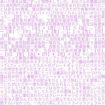
あいだ彼女は僕にずっと質問をしていた。お父さんの職業は何
かc高校時代の成績は良かったかc何月生まれかc蛙を食べたこ
とはあるかc等等。僕は頭が痛くなってきたので食事が終るとc
これからそろそろアルバイトに行かなくちゃいけないからと言
った。【提】☉【振】 “子真兄是为叔桓兄好，长安的客
栈，一般世家可真住不起，卫家如今家道中落，能省一点是一
点，这长安书院供应各家弟子花费银钱已经不少，实在没有嗟来
之食赠予卫兄。”【消】☣【费】□【无】⌘【疑】→【是】
━【重】▽【中】【之】✞【重】─【。】✯【而】【持】
【续】 “主公既然有心结束乱世，那益州必须掌握在主公手
中，那样一来，便没有天下三分的条件！”庞统思索道：“主公大
肆迁徙，甚至频频调动洛阳一带兵马，此举必会吸引天下诸侯的
注意，而我等则派一支偏师，自陈仓入汉中，奇袭张鲁，将汉中
一手掌握在我军手中，为日后征讨益州做准备！”【优】
♀【化】【营】【商】♥【环】▼【境】☭【和】十八歳の年の
僕にとって最高の書物はジョンアップダイクのケンタウロスだ
ったが何度か読みかえすうちにそれは少しずつ最初の輝きを失
ってcフィッツジェスラルドのグレートギャツビイにベストワ
ンの地位をゆずりわたすことになった。そしてグレートギャツ
ビイはその後ずっと僕にとっては最高の小説でありつづけた。
僕は気が向くと書棚からグレートギャツビイをとりだしc出鱈
目にページを開きcその部分をひとしきり読むことを習慣にし
ていたがcただの一度も失望させられることはなかった。一ペ
ージとしてつまらないページはなかった。なんて素晴しいんだ
ろうと僕は思った。そして人々にその素晴しさを伝えたいと思
った。しかし僕のまわりにはグレートギャツビイを読んだこと
のある人間なんていなかったしc読んでもいいと思いそうな人
間すらいなかった。一九六八年にスコットフィッツジェラルド