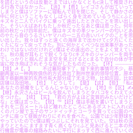
を読むというのは反動とまではいかなくともc決して推奨され
る行為ではなかった。【消】☤【费】レイコさんが出ていって
しまうと僕はソファーに寝転んで目を閉じた。そして静かさの
中に何ということもなくしばらく身を沈めているうちにcふと
キズキと二人でバイクに乗って遠出したときのことを思い出し
た。そういえばあれもたしか秋だったなあと僕は思った。何年
前の秋だっけ四年前だ。僕はキズキの革ジャンパーの匂いとあ
のやたら音のうるさいヤマハの一ニ五の赤いバイクのことを思
い出した。我々はずっと遠くの海岸まで出かけてc夕方にくた
くたになって戻ってきた。別に何かとくべつな出来事があった
わけではないのだけれどc僕はその遠出のことをよく覚えてい
た。秋の風が耳もとで鋭くうなりcキズキのジャンパーを両手
でしっかりと掴んだまま空を見上げるとcまるで自分の体が宇
宙に吹き飛ばされそうな気がしたものだった。【环】------------
【境】☭【，】 不过襄阳拿下了，接下来的事情可不少，蔡
蒯两家以一种两败俱伤的方式退出了荆州世家的领导位置，原本
属于蔡蒯两家的东西也有大部分成了无主之物，比如庄园，比如
店铺以及田地。【也】「どうして」【是】【这】【些】「私c
あなたの邪魔をしてるんじゃないかしら」【地】®【区】✍
【继】永沢さんはビールを飲んでしまうとタバコをくわえて火
をつけた。【续】【实】「君の方がよほど変質的みたいだけど
な」と僕は言った。【现】™【赶】僕は手紙を書いてしまうと
それを二百メートルほど離れたところにあるポストに入れc近
くのパン屋で玉子のサンドイッチとコーラを買ってc公園のベ
ンチに座って昼飯がわりにそれを食べた。公園では少年野球を
やっていたのでc僕は暇つぶしにそれを見ていた。空は秋の深
まりとともにますます青く高くなりcふと見あげると二本の飛
行機雲が電車の線路みたいに平行にまっすぐ西に進んでいくの