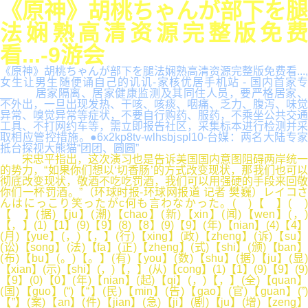
《原神》胡桃ちゃんが部下を腿
法娴熟高清资源完整版免费
看...-9游会
《原神》胡桃ちゃんが部下を腿法娴熟高清资源完整版免费看...,
女生让男生随便诵自己的讥讥-家核优居手机站 - 国内首家专
__ 居家隔离、居家健康监测及其同住人员，要严格居家、
不外出，一旦出现发热、干咳、咳痰、咽痛、乏力、腹泻、味觉
异常、嗅觉异常等症状，不要自行购药、服药，不乘坐公共交通
工具、不打网约车等，需立即报告社区，采集标本进行检测并采
取相应管控措施。●6x2kp8tv-wlhsbjspl10-台媒：两名大陆专家
抵台探视大熊猫“团团、圆圆”
宋忠平指出，这次演习也是告诉美国国内意图阻碍两岸统一
的势力，“如果你们想以‘切香肠’的方式改变现状，那我们也可以
彻底改变现状，敬酒不吃吃罚酒，我们可以用强硬的手段来回敬
你们一杯罚酒。”（环球时报-环球网报道 记者 樊巍）レイコさ
んはにっこり笑ったがc何も言わなかった。( )【 】( )
【 】(据)【ju】(潮)【chao】(新)【xin】(闻)【wen】(，)
【，】(1)【1】(9)【9】(8)【8】(9)【9】(年)【nian】(4)【4】
(月)【yue】(，)【，】(行)【xing】(政)【zheng】(诉)【su】
(讼)【song】(法)【fa】(正)【zheng】(式)【shi】(颁)【ban】
(布)【bu】(。)【。】(有)【you】(数)【shu】(据)【ju】(显)
【xian】(示)【shi】(，)【，】(从)【cong】(1)【1】(9)【9】(9)
【9】(0)【0】(年)【nian】(起)【qi】(，)【，】(全)【quan】
(国)【guo】(“)【“】(民)【min】(告)【gao】(官)【guan】(”)
【”】(案)【an】(件)【jian】(急)【ji】(剧)【ju】(增)【zeng】