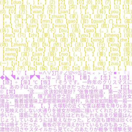
(多)【duo】(，)【，】(2)【2】(0)【0】(0)【0】(7)【7】(年)
【nian】(首)【shou】(次)【ci】(突)【tu】(破)【po】(1)【1】
(0)【0】(万)【wan】(件)【jian】(。)【。】(有)【you】(法)
【fa】(律)【lv】(专)【zhuan】(家)【jia】(说)【shuo】(，)
【，】(“)【“】(民)【min】(告)【gao】(官)【guan】(”)【”】(案)
【an】(件)【jian】(往)【wang】(往)【wang】(胜)【sheng】
(诉)【su】(率)【lv】(不)【bu】(高)【gao】(。)【。】(但)
【dan】(只)【zhi】(要)【yao】(有)【you】(胜)【sheng】(诉)
【su】(，)【，】(就)【jiu】(提)【ti】(醒)【xing】(着)【zhe】
(政)【zheng】(府)【fu】(依)【yi】(法)【fa】(行)【xing】(政)
【zheng】(的)【de】(意)【yi】(识)【shi】(不)【bu】(能)
【neng】(减)【jian】(弱)【ruo】(，)【，】(要)【yao】(深)
【shen】(入)【ru】(反)【fan】(思)【si】(、)【、】(举)【ju】
(一)【yi】(反)【fan】(三)【san】(，)【，】(做)【zuo】(到)
【dao】(不)【bu】(留)【liu】(死)【si】(角)【jiao】(。)【。】
【 】▽【 】∞∧∨∑∏∥∠≌∽≦≧≒﹤﹥じ☆■♀『』
◆◣◥▲ψ※◤◥→№←㊣【随】【着】☼【生】≈【活】
【逐】÷【渐】℃【恢】「そうです。一昨年のクリスマスに
ね。あの子はこの曲がとても好きだったから」【复】─【正】
©【常】 “这……这该如何是好？”张鲁惶然道，第一次见到
如此恐怖的弩箭，隔了两百步之后，还能射穿铠甲，此刻趴在女
墙上，看着城墙垛上那密密麻麻的箭杆，头皮就如同触电一般一
阵接一阵的发麻。【，】大塚駅の近くで僕は都電を降りcあま
り見映えのしない大通りを彼女が地図に描いてくれたとおりに
歩いた。道筋に並んでいる商店はどれもこれもあまり繁盛はん
じょうしているようには見えなかった。どの店も建物は旧くc
中は暗そうだった。看板の字が消えかけているものもあった。
建物の旧さやスタイルから見てcこのあたりが戦争で爆撃を受