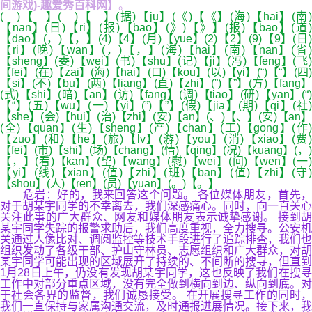
间游戏)-趣爱秀百科网】
。
( )【 】( )【 】(据)【ju】(《)【《】(海)【hai】(南)
【nan】(日)【ri】(报)【bao】(》)【》】(报)【bao】(道)
【dao】(，)【，】(4)【4】(月)【yue】(2)【2】(9)【9】(日)
【ri】(晚)【wan】(，)【，】(海)【hai】(南)【nan】(省)
【sheng】(委)【wei】(书)【shu】(记)【ji】(冯)【feng】(飞)
【fei】(在)【zai】(海)【hai】(口)【kou】(以)【yi】(“)【“】(四)
【si】(不)【bu】(两)【liang】(直)【zhi】(”)【”】(方)【fang】
(式)【shi】(暗)【an】(访)【fang】(调)【tiao】(研)【yan】(“)
【“】(五)【wu】(一)【yi】(”)【”】(假)【jia】(期)【qi】(社)
【she】(会)【hui】(治)【zhi】(安)【an】(、)【、】(安)【an】
(全)【quan】(生)【sheng】(产)【chan】(工)【gong】(作)
【zuo】(和)【he】(旅)【lv】(游)【you】(消)【xiao】(费)
【fei】(市)【shi】(场)【chang】(情)【qing】(况)【kuang】(，)
【，】(看)【kan】(望)【wang】(慰)【wei】(问)【wen】(一)
【yi】(线)【xian】(值)【zhi】(班)【ban】(值)【zhi】(守)
【shou】(人)【ren】(员)【yuan】(。)【。】
危岩：好的，我来回答这个问题。 各位媒体朋友，首先，
对于胡某宇同学的不幸离去，我们深感痛心。同时，向一直关心
关注此事的广大群众、网友和媒体朋友表示诚挚感谢。 接到胡
某宇同学失踪的报警求助后，我们高度重视，全力搜寻。公安机
关通过人像比对、调阅监控等技术手段进行了追踪排查，我们也
组织发动了各级干部、护山守林员、志愿组织和广大群众，对胡
某宇同学可能出现的区域展开了持续的、不间断的搜寻，但直到
1月28日上午，仍没有发现胡某宇同学，这也反映了我们在搜寻
工作中对部分重点区域，没有完全做到横向到边、纵向到底。对
于社会各界的监督，我们诚恳接受。 在开展搜寻工作的同时，
我们一直保持与家属沟通交流，及时通报进展情况。接下来，我