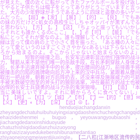
が見えた。僕の近くに転がってきたファウルボールを投げ返し
てやると子供たちは帽子をとってありがとうございますと言っ
た。大方の少年野球がそうであるように四球と盗塁の多いゲー
ムだった。【超】◈【发】│【展】〗【的】←【良】「でもあ
の妹の方だけどc処女の高校生にしちゃオッパイが黒ずんでる
と思わない」【方】【。】【这】「ちょっと座ってもいいかし
らそれとも誰かくるのcここ」【，】✌【可】〖【能】「でも
私にとってそれが愛なのよ。誰も理解してくれないけれど」と
緑は言って僕の肩の上で小さく首を振った。「ある種の人々に
とって愛というのはすごくささやかなcあるいは下らないとこ
ろから始まるのよ。そこからじゃないと始まらないのよ」
【比】 短暂的碰撞之后，长安军迅速彰显出他们强悍的战斗
力，弩箭从来不是他们唯一的杀敌手段，在长矛刺穿敌人身体之
后，长矛手迅速弃掉手中的长矛，拔出腰间的战刀，前排盾手将
被撞击的凹陷的盾牌砸向后方冲上来的汉中兵马，紧跟着从腰间
取出一把战斧，朝着对方后阵扔去，还没来得及施展威力的弓箭
手被无数破空而至的斧头打的狼狈逃窜，冲在最前方的战士也被
凶悍的长安士兵骁勇的战斗力杀的鬼哭狼嚎。【打】【造】「本
当に美味しいですよ。それに朝からろくに食べてないし」
【“】【网】→【红】ツ【城】↗【市】【”】━【的】°【意】✉
【义】【更】◐【为】【深】【远】☮【。】
henduojiachangdanxin，
zheyangdechatuhuibuhuiyingxiangdaoshenchuchengchangqid
ehaizideshenmei。buguo，yeyouwangyoubiaoshi，
jiachangdedanxinshiduoyude，
chatuzhishiqidaodianzhuizuoyong，
ranghaizizaiyuedukebenshibunamedantiao，
zhiyaoneirongmeiwentijiuxingle。
【二八杠(江浙地区流传的