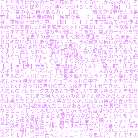
ことと言えば自分の士気を高めることくらいしかないのだ。そ
して彼女の回復をじっと待ちつづけるしかない。【稳】「とこ
ろでお茶の水に何があるの」【增】 “看来这位老情人此番
前来，目的并不单纯呐！”吕布冷笑一声，挥挥手，夜鹰一躬
身，重新隐于黑暗之中。【长】【，】そこまで読んでから僕は
部屋の窓をあけc上着を脱ぎcベッドに腰かけた。近所の鳩小屋
からホオホオという鳩の声が聞こえてきた。風がカーテンを揺
らせた。僕は直子の送ってきた七枚の便箋を手にしたままcと
りとめない想いに身を委ねていた。その最初の何行かを読んだ
だけでc僕のまわりの現実の世界がすうっとその色を失ってい
くように感じられた。僕は目を閉じc長い時間をかけて気持ち
をひとつにまとめた。そして深呼吸をしてからそのつづきを読
んだ。【进】「そしてゆきずりの女の子と寝つづけるの」
【一】▼【步】六月に二度c僕は永沢さんと一緒に町に出て女
の子と寝た。どちらもとても簡単だった。一人の女の子は僕が
ホテルのベッドにつれこんで服を脱がせようとすると暴れて抵
抗したがc僕が面倒臭くなってベッドの中で一人で本を読んで
いるとcそのうちに自分の方から体をすりよせてきた。もう一
人の女の子はセックスのあとで僕についてあらゆることを知り
たがった。これまで何人くらいの女の子と寝たかだとかcどこ
の出身かだとかcどこの大学かだとかcどんな音楽が好きかだと
かc太宰治の小説を読んだことがあるかだとかc外国旅行をする
ならどこに行ってみたいかだとかc私の乳首は他の人のに比べ
てちょっと大きすぎるとは思わないかだとかcとにかくもうあ
りとあらゆる質問をした。僕は適当に答えて眠ってしまった。
目が覚めると彼女は一緒に朝ごはんが食べたいと言った。僕は
彼女と一緒に喫茶店に入ってモーニングサービスのまずいトー
ストとまずい玉子を食べまずいコーヒーを飲んだ。そしてその