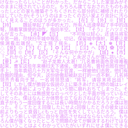
けなかったらしいことがわかった。だからこうした家並みがそ
のままに残されているのだ。もちろん建てなおされたものもあ
ったしcどの家も増築ぞうちくされたら部分的に補修されたり
はしていたがcそういうのはまったくの古い家より余計に汚ら
しく見えることのほうが多かった。【在】웃【外】※【贸】
【持】 魏延举起了手中的大刀，所有人迅速举起了手中的连
弩，随着掌旗使的动作，指向半空。【续】「そう」とハツミさ
んが言った。【承】◤【压】 “不可掉以轻心，还请马将军
辛苦一趟，尽快扫平城中叛乱，切记，保留城中旗帜，莫要让夏
侯渊看出端倪。”文士摇了摇头。【的】◈【大】♚【背】
△【景】⊙【下】む【，】✪【武】〖【汉】へ【等】✿【中】
◇【部】©【地】【区】「そんな何やかやが」【城】●【市】
「これからどうするのcワタナベ」と永沢さんが僕に訊いた。
【要】☭【实】 “赵子龙欺人太甚！”几名曹将面色变得难看
起来，曹军这些年来横扫天下诸侯，便是吕布，曾经也败在他们
手上，当年袁绍几十万大军屯于官渡，一样被他们击败，他们有
自傲的理由，但今天，这份骄傲却被赵云打的一点不剩，几名将
领齐齐看向于禁，一名将领怒道：“将军，请容末将出战！”
【现】しかし僕が脆弱な仮説の上に築きあげた幻想の城はレイ
コさんの手紙によってあっという間に崩れおちてしまった。そ
してそのあとには無感覚なのっぺりとした平面が残っているだ
けだった。僕はなんとか体勢を立てなおさねばならなかった。
直子がもう一度回復するには長い時間がかかるだろうと僕は思
った。そしてたとえ回復したにせよc回復したときの彼女は以
前よりもっと衰弱しcもっと自信を失くしているだろう。僕は
そういう新しい状況に自分を適応させねばならないのだ。もち
ろん僕が強くなったところで問題の全てが解決するわけではな
いということはよくわかっていたがcいずれにせよ僕にできる