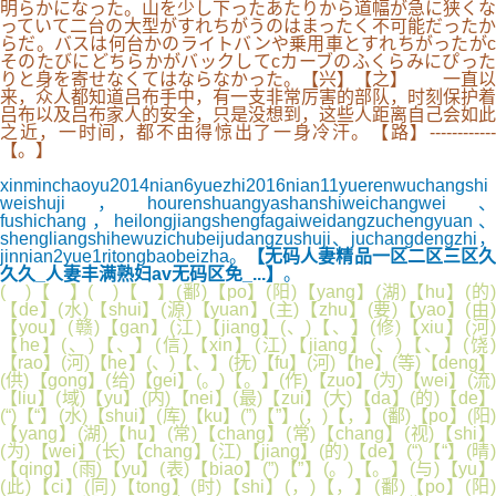
明らかになった。山を少し下ったあたりから道幅が急に狭くな
っていて二台の大型がすれちがうのはまったく不可能だったか
らだ。バスは何台かのライトバンや乗用車とすれちがったがc
そのたびにどちらかがバックしてcカーブのふくらみにぴった
りと身を寄せなくてはならなかった。【兴】【之】 一直以
来，众人都知道吕布手中，有一支非常厉害的部队，时刻保护着
吕布以及吕布家人的安全，只是没想到，这些人距离自己会如此
之近，一时间，都不由得惊出了一身冷汗。【路】------------
【。】
xinminchaoyu2014nian6yuezhi2016nian11yuerenwuchangshi
weishuji，hourenshuangyashanshiweichangwei、
fushichang，heilongjiangshengfagaiweidangzuchengyuan、
shengliangshihewuzichubeijudangzushuji、juchangdengzhi，
jinnian2yue1ritongbaobeizha。
【无码人妻精品一区二区三区
久久_人妻丰满熟妇av无码区免_...】
。
( )【 】( )【 】(鄱)【po】(阳)【yang】(湖)【hu】(的)
【de】(水)【shui】(源)【yuan】(主)【zhu】(要)【yao】(由)
【you】(赣)【gan】(江)【jiang】(、)【、】(修)【xiu】(河)
【he】(、)【、】(信)【xin】(江)【jiang】(、)【、】(饶)
【rao】(河)【he】(、)【、】(抚)【fu】(河)【he】(等)【deng】
(供)【gong】(给)【gei】(。)【。】(作)【zuo】(为)【wei】(流)
【liu】(域)【yu】(内)【nei】(最)【zui】(大)【da】(的)【de】
(“)【“】(水)【shui】(库)【ku】(”)【”】(，)【，】(鄱)【po】(阳)
【yang】(湖)【hu】(常)【chang】(常)【chang】(视)【shi】
(为)【wei】(长)【chang】(江)【jiang】(的)【de】(“)【“】(晴)
【qing】(雨)【yu】(表)【biao】(”)【”】(。)【。】(与)【yu】
(此)【ci】(同)【tong】(时)【shi】(，)【，】(鄱)【po】(阳)