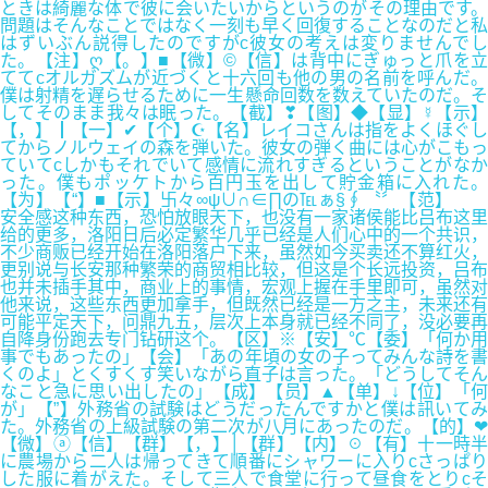
ときは綺麗な体で彼に会いたいからというのがその理由です。
問題はそんなことではなく一刻も早く回復することなのだと私
はずいぶん説得したのですがc彼女の考えは変りませんでし
た。【注】ღ【。】■【微】©【信】は背中にぎゅっと爪を立
ててcオルガズムが近づくと十六回も他の男の名前を呼んだ。
僕は射精を遅らせるために一生懸命回数を数えていたのだ。そ
してそのまま我々は眠った。【截】❣【图】◆【显】☿【示】
【，】┃【一】✔【个】☪【名】レイコさんは指をよくほぐし
てからノルウェイの森を弾いた。彼女の弾く曲には心がこもっ
ていてcしかもそれでいて感情に流れすぎるということがなか
った。僕もポッケトから百円玉を出して貯金箱に入れた。
【为】【“】■【示】卐々∞ψ∪∩∈∏の℡ぁ§∮〝〞【范】
安全感这种东西，恐怕放眼天下，也没有一家诸侯能比吕布这里
给的更多，洛阳日后必定繁华几乎已经是人们心中的一个共识，
不少商贩已经开始在洛阳落户下来，虽然如今买卖还不算红火，
更别说与长安那种繁荣的商贸相比较，但这是个长远投资，吕布
也并未插手其中，商业上的事情，宏观上握在手里即可，虽然对
他来说，这些东西更加拿手，但既然已经是一方之主，未来还有
可能平定天下，问鼎九五，层次上本身就已经不同了，没必要再
自降身份跑去专门钻研这个。【区】※【安】℃【委】「何か用
事でもあったの」【会】「あの年頃の女の子ってみんな詩を書
くのよ」とくすくす笑いながら直子は言った。「どうしてそん
なこと急に思い出したの」【成】【员】▲【单】↓【位】「何
が」【”】外務省の試験はどうだったんですかと僕は訊いてみ
た。外務省の上級試験の第二次が八月にあったのだ。【的】❤
【微】ⓐ【信】【群】【，】│【群】【内】☉【有】十一時半
に農場から二人は帰ってきて順番にシャワーに入りcさっぱり
した服に着がえた。そして三人で食堂に行って昼食をとりcそ