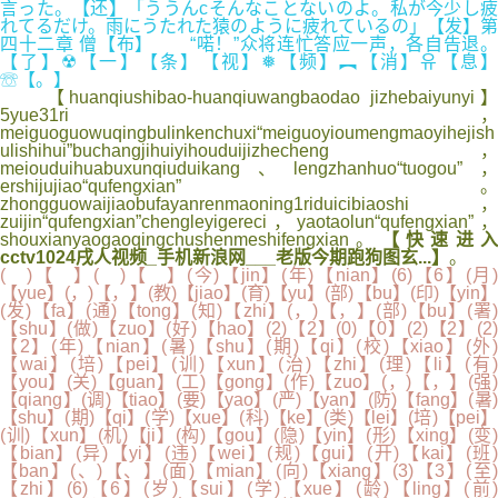
言った。【还】「ううんcそんなことないのよ。私が今少し疲
れてるだけ。雨にうたれた猿のように疲れているの」【发】第
四十二章 僧【布】 “喏！”众将连忙答应一声，各自告退。
【了】☢【一】【条】【视】❅【频】︻【消】유【息】
☏【。】
【huanqiushibao-huanqiuwangbaodao jizhebaiyunyi】
5yue31ri，
meiguoguowuqingbulinkenchuxi“meiguoyioumengmaoyihejish
ulishihui”buchangjihuiyihouduijizhecheng，
meiouduihuabuxunqiuduikang、lengzhanhuo“tuogou”，
ershijujiao“qufengxian”。
zhongguowaijiaobufayanrenmaoning1riduicibiaoshi，
zuijin“qufengxian”chengleyigereci，yaotaolun“qufengxian”，
shouxianyaogaoqingchushenmeshifengxian。
【快速进
cctv1024戌人视频_手机新浪网___老版今期跑狗图玄...】
。
( )【 】( )【 】(今)【jin】(年)【nian】(6)【6】(月)
【yue】(，)【，】(教)【jiao】(育)【yu】(部)【bu】(印)【yin】
(发)【fa】(通)【tong】(知)【zhi】(，)【，】(部)【bu】(署)
【shu】(做)【zuo】(好)【hao】(2)【2】(0)【0】(2)【2】(2)
【2】(年)【nian】(暑)【shu】(期)【qi】(校)【xiao】(外)
【wai】(培)【pei】(训)【xun】(治)【zhi】(理)【li】(有)
【you】(关)【guan】(工)【gong】(作)【zuo】(，)【，】(强)
【qiang】(调)【tiao】(要)【yao】(严)【yan】(防)【fang】(暑)
【shu】(期)【qi】(学)【xue】(科)【ke】(类)【lei】(培)【pei】
(训)【xun】(机)【ji】(构)【gou】(隐)【yin】(形)【xing】(变)
【bian】(异)【yi】(违)【wei】(规)【gui】(开)【kai】(班)
【ban】(、)【、】(面)【mian】(向)【xiang】(3)【3】(至)
【zhi】(6)【6】(岁)【sui】(学)【xue】(龄)【ling】(前)