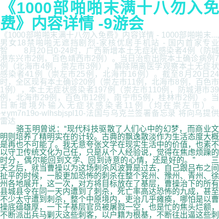
《1000部啪啪末满十八勿入免
费》内容详情 -9游会
《1000部啪啪末满十八勿入免费》内容详情 - 1000部啪啪末...,
男女18禁啪啪无遮挡剧烈-家核优居手机站 - 国内首家专业
智 8月20日0-24时，广西新增本土无症状感染者4例（防城
港东兴市2例，百色靖西市2例）。当日治愈出院本土确诊病例7
例（北海市4例，崇左市3例），解除隔离医学观察本土无症状
感染者41例（崇左市25例，北海市16例）。截至8月20日24
时，全区现有本土确诊20例（崇左市11例，北海市8例，百色市
1例），本土无症状感染者197例（崇左市110例，防城港市39
例，北海市29例，百色市12例，南宁市5例，桂林市2例）。当
日新增境外输入无症状感染者11例（均在崇左市）。
☣ym7n19o-wlhsbjspl10-法国与乌克兰签署备忘录 将向乌提供
雷达
骆玉明曾说：“现代科技驱散了人们心中的幻梦，而商业文
明则培养了精明实在的计较。古典的飘逸散淡作为生活态度大概
是再也不可能了。我无意夸张文学在现实生活中的价值，也素不
以守卫传统文化为己任，只是从个人经验说，觉得在焦虑烦躁的
时分，偶尔能回到文学、回到诗意的心情，还是好的。” 三
天之后，就当曹操以为这场刺杀风波算是过去，自己跟吕布之间
扯平的时候，一股更加恐怖的刺杀在整个兖州、豫州、青州、徐
州各地展开，这一次，对方将目标放在了基层，曹操治下的所有
县城县令在同一天内遭到了刺杀，死亡率高达恐怖的九成，甚至
不少太守遭到刺杀，整个中原境内，吏治几乎瘫痪，哪怕是以曹
操底蕴雄厚，一下子基层官员被屠戮一空，也是忙的焦头烂额，
不断派出兵马剿灭这些刺客，以户籍为根基，不断往出逼这些刺