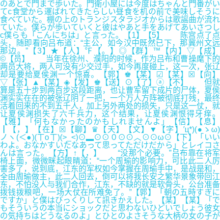
のあとで門まで歩いた。門衛小屋には今度はちゃんと門番がい
てc食堂から運ばれてきたらしい昼食を机の前で美味しそうに
食べていた。棚の上のトランジスタラジオからは歌謡曲が流れ
ていた。僕らが歩いていくと彼はやあと手をあげてあいさつし
c僕らも「こんにちは」と言った。【1】【5】 陈宫点了点
头，随即看向吕布道：“主公，如今汉中既然已下，那冀州文远
那边。”【3】★【人】℉【。】◎【群】™【内】▽【成】
©【员】 当年在徐州、濮阳的时候，作为吕布和曹操麾下的
两员大将，两人可没有少交过手，如今再度碰上，这一次，张辽
却是要给夏侯渊一个惊喜。【郭】♚【某】☑【某】☒【向】
▽【张】▲【某】◈【发】♚【送】⊙【了】ⓐ【不】 但就
算是五十步到两百步这段距离，也让曹军留下成片的尸体，夏侯
渊实实在在的被张辽阴了一把，一个万人方阵被彻底打残，最终
活着回来的不到五千人，加上另外两处的损失，只是这一仗，就
让夏侯渊损失了六千兵力，这个结果，让夏侯渊恨得牙痒。
【雅】「何もなかったのかもしれませんよ」【信】【息】
┃【，】【在】☒【聊】♛【天】【文】▼【字】′ц*)(●ゝω)
ノヽ(＜●)(ㄒoㄒ)(>_<)⊙▂⊙⊙０⊙⊙︿⊙⊙ω⊙【下】「いい
わよ。おなかすいたなあって思ってただけだから」とレイコさ
んは言った。【方】↑【，】 “没那个必要。”吕布靠在将军
椅上面，微微眯起眼睛道：“一个周瑜的影响力，可比此二人厉
害多了，说到底，江东的军权如今掌握在周瑜手中，是战是和，
全由周瑜做主，此二人回去，倒可以将我长安之繁华景象带回江
东，不怕没人与我们合作，江东，不缺的就是软骨头，公台准备
拨钱拨粮吧，一场大仗在所难免了。”【郭】「朝の五時すぎに
ですか」と僕はびっくりして訊きかえした。【某】【某】「で
もそういうの本当にショックだと思わないひどいでしょう彼女
の気持ちはどうなるのよ」とひとのよさそうな大柄の女の子が