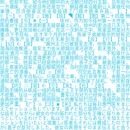
附，但却不知，如今他们眼中的大汉朝已经四分五裂，吕布如今
一方诸侯，无论是吕布还是甘宁，朝廷根本没能耐让人家做任何
事情，百济使者这完全是投错了门路才跑来许昌。【，】
©【一】※【则】♫【微】【信】◥【截】【图】第二十四章 愤
怒的曹操【与】❅【一】 徐州，作为如今徐州第一大世家，
陈家对于这次肃清刺客无疑是最上心的，徐州的吏治这几天几乎
瘫痪，更让陈珪揪心的是，在这一次刺杀之中，陈家显然是对方
重点下手目标，这才半个月的时间，陈家子弟被暗杀的就有近
半，陈家产业更是被对方无差别攻击。【段】【行】【车】
│【记】☪【录】 “冀州主力已被我军击溃，你带本部人马沿
渤海向南推进，我军主力会从邺城向清河进攻，若无意外，我们
将在清河一带子龙、孟起在清河会师。”【仪】 不知道什么
时候开始，郑玄变得更老了，如果按照历史轨迹来说，吕布救他
的那一年，他其实已经是他的死期了，丧子之痛，被袁绍裹挟，
拉上袁家的战车，最后郁郁而终，当时的郑玄，其实已经有了直
面死亡的准备。【视】☼【频】 “司空此言差矣，下官一心
为国，绝无半点私心，只是非常之事，当行非常手段，未能及时
通知丞相，却也是不得已而为之，以免贻误了战机。”伏完躬身
道。【内】△【容】☪【引】【发】↓【社】°【会】 冰冷的
箭雨无情的从练成一线的舟楫之上王于禁的军营中射击，箭雨并
不密集，往往一波箭雨过后，曹军以为对方已经停止射击，甘宁
会再给他来上一波，将刚刚冒头的曹军给打回去，造成的损伤也
更加严重。【广】※【泛】■【关】私たちは毎日専門医をまじ
えてセッションをしています。直子と私と医師の三人でいろん
な話をしながらc彼女の中の損われた部分を正確に探りあてよ
うとしているわけです。私はできることならあなたを加えたセ
ッションを行いたいと提案しc医者もそれには賛成したのです
がc直子が反対しました。彼女の表現をそのまま伝えると会う