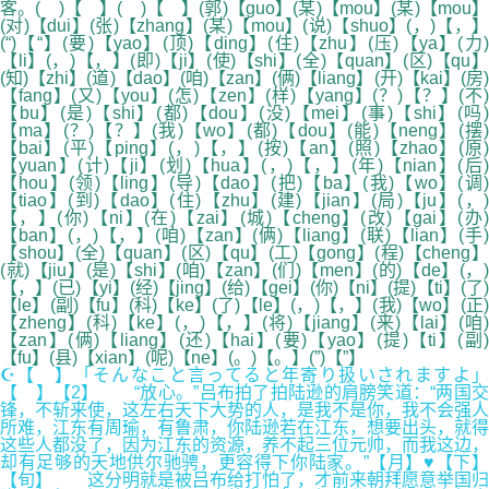
客。( )【 】( )【 】(郭)【guo】(某)【mou】(某)【mou】
(对)【dui】(张)【zhang】(某)【mou】(说)【shuo】(，)【，】
(“)【“】(要)【yao】(顶)【ding】(住)【zhu】(压)【ya】(力)
【li】(，)【，】(即)【ji】(使)【shi】(全)【quan】(区)【qu】
(知)【zhi】(道)【dao】(咱)【zan】(俩)【liang】(开)【kai】(房)
【fang】(又)【you】(怎)【zen】(样)【yang】(？)【？】(不)
【bu】(是)【shi】(都)【dou】(没)【mei】(事)【shi】(吗)
【ma】(？)【？】(我)【wo】(都)【dou】(能)【neng】(摆)
【bai】(平)【ping】(，)【，】(按)【an】(照)【zhao】(原)
【yuan】(计)【ji】(划)【hua】(，)【，】(年)【nian】(后)
【hou】(领)【ling】(导)【dao】(把)【ba】(我)【wo】(调)
【tiao】(到)【dao】(住)【zhu】(建)【jian】(局)【ju】(，)
【，】(你)【ni】(在)【zai】(城)【cheng】(改)【gai】(办)
【ban】(，)【，】(咱)【zan】(俩)【liang】(联)【lian】(手)
【shou】(全)【quan】(区)【qu】(工)【gong】(程)【cheng】
(就)【jiu】(是)【shi】(咱)【zan】(们)【men】(的)【de】(，)
【，】(已)【yi】(经)【jing】(给)【gei】(你)【ni】(提)【ti】(了)
【le】(副)【fu】(科)【ke】(了)【le】(，)【，】(我)【wo】(正)
【zheng】(科)【ke】(，)【，】(将)【jiang】(来)【lai】(咱)
【zan】(俩)【liang】(还)【hai】(要)【yao】(提)【ti】(副)
【fu】(县)【xian】(呢)【ne】(。)【。】(”)【”】
☪【 】「そんなこと言ってると年寄り扱いされますよ」
【 】【2】 “放心。”吕布拍了拍陆逊的肩膀笑道：“两国交
锋，不斩来使，这左右天下大势的人，是我不是你，我不会强人
所难，江东有周瑜，有鲁肃，你陆逊若在江东，想要出头，就得
这些人都没了，因为江东的资源，养不起三位元帅，而我这边，
却有足够的天地供尔驰骋，更容得下你陆家。”【月】♥【下】
【旬】 这分明就是被吕布给打怕了，才前来朝拜愿意举国归