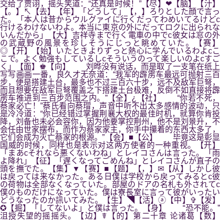
交给了贾诩，摇头笑道：“还真是时候！”【尽】❤【脑】【汁】
【。】↖【去】【年】「どうして」【，】ろりとした顔で言っ
た。「本人は昔からウルグァイに行くだってわめいてるけどc
行けるわけないわよ。本当に東京の外にだってロクに出られな
いんだから」【大】吉祥寺まで行く電車の中でc彼女は窓の外
の武蔵野の風景を珍しそうにじっと眺めていた。【赛】
◎【开】【始】いたときよりずっと熱心に学んでいるわよcこ
こで。よく勉強もしているしcそういうのって楽しいのよcすご
く」【面】♚【向】 刘晔没有说话，而是取了一支笔在纸上
写写画画一番，良久才无奈道：“我军的霹雳车最远可抛射三百
步，便是搭建土台，最多也不过三百六十步，远不及敌军巨弩，
而且想要在敌军巨弩覆盖之下搭建土台极难，反倒不如直接将霹
雳车推进到三百步范围之内。”【全】¿【社】 “你若不死，
蔡家必亡！”蔡氏看向蔡瑁，声音中听不出太多感情的波动，只
是冷冷道：“你已经错过掌握荆襄大权的最佳时机，就算你肯投
降，刘备也未必会容你，因为他要掌控荆州，他不是刘景升，不
会任由世家摆布，而作为蔡家家主，你手中攥着的东西太多了，
它们会成为灭亡蔡家的根源。”【会】■【公】 毕竟这是彰显
国威的时候，同样也是表示对这两方使者的一种重视。【开】
「まあcそれなら悪くないわね」とレイコさんは言った。「雨
よ降れ」【征】「遅くなってごめんね」とレイコさんが直子の
頭を撫でた。【集】▼【赛】■【题】【，】✉【从】しかし彼
は戻っては来なかった。ある日僕は学校から戻ってみるとc彼
の荷物は全部なくなっていた。部屋のドアの名札も外されてc
僕のものだけになっていた。僕は寮長室に言って彼がいったい
どうなったのか訊いてみた。【生】◥【活】ⓐ【中】✞【发】
✪【掘】「してないよ」と僕は言った。【身】 “恐不能。”
沮授失望的摇摇头。【边】☤【的】第二十章 论诸葛【数】