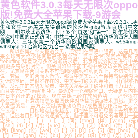
黄色软件3.0.3每天无限次oppo
版!免费大全苹果下载-9游会
黄色软件3.0.3每天无限次oppo版!免费大全苹果下载-v2.3.1-...,男
生和女生一起差差差得很痛的轮滑鞋-mba智库百科-ft中文
网 朔尔茨此番访华，创下多个“首次”和“第一”：朔尔茨任内
首次对中国的正式访问；中共二十大闭幕后首位访华的西方大国
领导人；三年来第一个访华的欧盟国家领导人。w954rmp-
wlhsbjspl10-台湾地区“九合一”选举结果揭晓
所以彭博社今天报道会见，还特别在导语中强调，这是几周
来全球两大经济体间最高级别会晤，显示在“断然回绝”即所谓
“rebuffing”拜登政府多次沟通请求后，北京可能会同意进行中美
间更多高级别对话。但美国如果不能正视中美双边关系痛点所
在，尤其是在两国关系不可逾越的底线红线问题上，不切实纠正
说一套做一套的两面人做派，那么中美实现乃至保持高级别沟通
对话的基础，是很难存在的，中美要打破关系寒冰，同样很难指
望。从现在的态势发展看，中美关系要真正破冰可谓压力山大，
而且美方还在持续“制冰”。最近的一个观察窗口，无疑是月内将
在日本召开的g7峰会。现在美媒已经在放风造势了，拜登将在
参会之际，有意裹挟更多盟国伙伴对华搞所谓ai技术围堵。更令
人警惕的是，美方会否继续推动怂恿g7成员国炒作乃至干涉台
海议程？ 目标地点越来越近，哪怕史阿已经尽量不去胡思乱
想，但随着目标地点的逐渐接近，脑子里不可避免的涌现出一些
念头。( )【 】( )【 】(同)【tong】(样)【yang】(是)
【shi】(4)【4】(月)【yue】(，)【，】(天)【tian】(津)【jin】
(两)【liang】(位)【wei】(“)【“】(8)【8】(5)【5】(后)【hou】(”)
【”】(干)【gan】(部)【bu】(的)【de】(职)【zhi】(务)【wu】