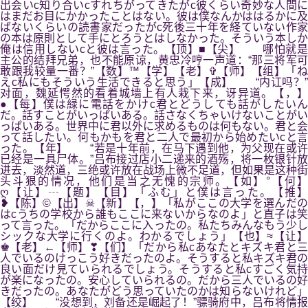
出会いc知り合いcすれちがってきたがc彼くらい奇妙な人間に
はまだお目にかかったことはない。彼は僕なんかははるかに及
ばないくらいの読書家だったがc死後三十年を経ていない作家
の本は原則として手にとろうとはしなかった。そういう本しか
俺は信用しないcと彼は言った。【顶】■【尖】 哪怕就是
主公的结拜兄弟，也不能原谅，黄忠冷哼一声道：“那三将军可
敢跟我较量一番？”【数】™【学】【老】✞【师】【组】「ね
えc私にもそういう生活できると思う」【成】 “内讧吗？”
对面，魏延愕然的看着城墙上有人栽下来，讶异道。【，】
●【每】僕は緑に電話をかけc君とどうしても話がしたいん
だ。話すことがいっぱいある。話さなくちゃいけないことがい
っぱいある。世界中に君以外に求めるものは何もない。君と会
って話したい。何もかもを君と二人で最初から始めたいcと言
った。【年】 “若是十年前，在马下遇到他，为父现在或许
已经是一具尸体。”吕布接过店小二递来的酒殇，将一枚银针放
进去，淡然道，三绝或许放在战场上微不足道，但如果是这种街
头斗狠的情况，他们是当之无愧的宗师。【如】°【何】
ღ【让】┄【题】【目】「ふむ」と僕は言った。【推】
❥【陈】©【出】☠【新】【，】「私がここの大学を選んだの
はcうちの学校から誰もここに来ないからなのよ」と直子は笑
って言った。「だからここに入ったの。私たちみんなもう少し
シックな大学に行くのよ。わかるでしょう」【也】≈【让】
♚【老】←【师】❣【们】「だから私cあなたとキズキ君と三
人でいるのけっこう好きだったのよ。そうすると私キズキ君の
良い面だけ見ていられるでしょう。そうすると私cすごく気持
が楽になったの。安心していられるの。だから三人でいるの好
きだったの。あなたがどう思っていたのかは知らないけれど」
【绞】 “没想到，刘备还是崛起了！”骠骑府中，吕布将情报