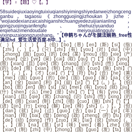
【学】♀【题】♡【。】
58suideqiuxiaoyingtuixiuqianshiyimingshiyedanweizhongceng
ganbu，tagaosu《zhongguojingjizhoukan》jizhe：
“wojiaodexianzaicaishiganshichuangyedezuijianianling，
gongzuojingyanfengfu、shehuiziyuanduo，
erqiehaizimendoudale，meiyoujiatinggulv，
yixinpuzaigongzuoshang。”
【申鹤ちゃんがを腿法娴熟_free性
满足hd_爱生活爱百度-ft中...】
。
( )【 】( )【 】(伯)【bo】(恩)【en】(斯)【si】(指)
【zhi】(，)【，】(只)【zhi】(有)【you】(对)【dui】(中)
【zhong】(国)【guo】(的)【de】(某)【mou】(些)【xie】(产)
【chan】(业)【ye】(采)【cai】(取)【qu】(“)【“】(有)【you】
(限)【xian】(且)【qie】(常)【chang】(识)【shi】(性)【xing】
(的)【de】(限)【xian】(制)【zhi】(措)【cuo】(施)【shi】(”)
【”】(，)【，】(才)【cai】(“)【“】(符)【fu】(合)【he】(美)
【mei】(国)【guo】(的)【de】(国)【guo】(家)【jia】(安)
【an】(全)【quan】(利)【li】(益)【yi】(”)【”】(。)【。】(伯)
【bo】(恩)【en】(斯)【si】(没)【mei】(有)【you】(就)【jiu】
(什)【shen】(么)【me】(是)【shi】(“)【“】(有)【you】(限)
【xian】(且)【qie】(常)【chang】(识)【shi】(性)【xing】(的)
【de】(限)【xian】(制)【zhi】(措)【cuo】(施)【shi】(”)【”】
(进)【jin】(行)【xing】(解)【jie】(释)【shi】(，)【，】(但)
【dan】(就)【jiu】(过)【guo】(去)【qu】(一)【yi】(年)
【nian】(拜)【bai】(登)【deng】(政)【zheng】(府)【fu】(的)
【de】(动)【dong】(作)【zuo】(来)【lai】(说)【shuo】(，)
【，】(那)【na】(意)【yi】(味)【wei】(着)【zhe】(限
【xian】(制)【zhi】(中)【zhong】(国)【guo】(发)【fa】(展)