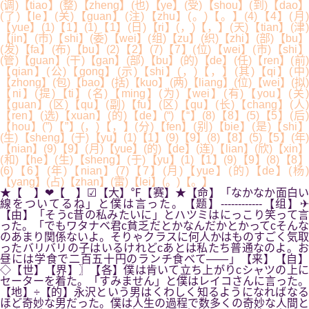
(调)【tiao】(整)【zheng】(也)【ye】(受)【shou】(到)【dao】
(了)【le】(关)【guan】(注)【zhu】(。)【。】(4)【4】(月)
【yue】(1)【1】(1)【1】(日)【ri】(，)【，】(天)【tian】(津)
【jin】(市)【shi】(委)【wei】(组)【zu】(织)【zhi】(部)【bu】
(发)【fa】(布)【bu】(2)【2】(7)【7】(位)【wei】(市)【shi】
(管)【guan】(干)【gan】(部)【bu】(的)【de】(任)【ren】(前)
【qian】(公)【gong】(示)【shi】(，)【，】(其)【qi】(中)
【zhong】(包)【bao】(括)【kuo】(两)【liang】(位)【wei】(拟)
【ni】(提)【ti】(名)【ming】(为)【wei】(有)【you】(关)
【guan】(区)【qu】(副)【fu】(区)【qu】(长)【chang】(人)
【ren】(选)【xuan】(的)【de】(“)【“】(8)【8】(5)【5】(后)
【hou】(”)【”】(，)【，】(分)【fen】(别)【bie】(是)【shi】
(生)【sheng】(于)【yu】(1)【1】(9)【9】(8)【8】(5)【5】(年)
【nian】(9)【9】(月)【yue】(的)【de】(连)【lian】(欣)【xin】
(和)【he】(生)【sheng】(于)【yu】(1)【1】(9)【9】(8)【8】
(6)【6】(年)【nian】(7)【7】(月)【yue】(的)【de】(杨)
【yang】(占)【zhan】(雷)【lei】(。)【。】
★【 】❤【 】☑【大】℉【赛】★【命】「なかなか面白い
線をついてるね」と僕は言った。【题】------------【组】✈
【由】「そうc昔の私みたいに」とハツミはにっこり笑って言
った。「でもワタナベ君c貧乏だとかなんだかとかってcそんな
のあまり関係ないよ。そりゃクラスに何人かはものすごく気取
ったバリバリの子はいるけれどcあとは私たち普通なのよ。お
昼には学食で二百五十円のランチ食べて――」【来】【自】
◇【世】【界】〗【各】僕は肯いて立ち上がりcシャツの上に
セーターを着た。「すみません」と僕はレイコさんに言った。
【地】÷【的】永沢という男はくわしく知るようになればなる
ほど奇妙な男だった。僕は人生の過程で数多くの奇妙な人間と