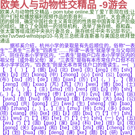
欧美人与动物性交精品 -9游会
欧美人与动物性交精品 - porn tube online,爱丫爱丫影院在线:让
用户们轻松播放福利视频作品的影音利... 当时，大会通过了
团的纲领，确定中国社会主义青年团的性质是中国青年无产阶级
的组织。建立了全国统一的领导机构，选举了施存统、蔡和森、
张太雷等组成团中央执行委员会，施存统任中央书记部书记。
σke7uv5wd-wlhsbjspl10-乌克兰总统泽连斯基与美国总统拜登
通话
据祁奚介绍，杭州小学的录取是有先后顺位的，俗称“一表
生”“二表生”“三表生”“四表生”……所谓“一表生”就是学生与父母同
户、同住在本小学学区内，“二表生”是指户口在本小学学区内的
祖父母（或外祖父母）家，“三表生”是指有本市常住户口但不在
本小学学区内，“四表生”则是无本市常住户口的借读生。━( )
【 】( )【 】(据)【ju】(北)【bei】(京)【jing】(市)【shi】
(疾)【ji】(控)【kong】(中)【zhong】(心)【xin】(公)【gong】
(布)【bu】(的)【de】(简)【jian】(历)【li】(，)【，】(曾)
【zeng】(晓)【xiao】(芃)【芃】(为)【wei】(博)【bo】(士)
【shi】(、)【、】(主)【zhu】(任)【ren】(技)【ji】(师)【shi】
(。)【。】(曾)【zeng】(参)【can】(与)【yu】(奥)【ao】(运)
【yun】(会)【hui】(等)【deng】(重)【zhong】(大)【da】(公)
【gong】(共)【gong】(卫)【wei】(生)【sheng】(保)【bao】
(障)【zhang】(，)【，】(主)【zhu】(持)【chi】(多)【duo】
(项)【xiang】(科)【ke】(技)【ji】(部)【bu】(“)【“】(十)【shi】
(五)【wu】(”)【”】(和)【he】(“)【“】(十)【shi】(一)【yi】(五)
【wu】(”)【”】(国)【guo】(家)【jia】(科)【ke】(技)【ji】(攻)
【gong】(关)【guan】(和)【he】(支)【zhi】(撑)【cheng】(计)
【ji】(划)【hua】(等)【deng】(课)【ke】(题)【ti】(研)【yan】