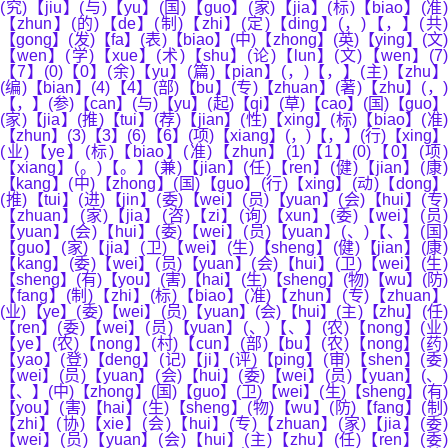
(究)【jiu】(与)【yu】(国)【guo】(家)【jia】(标)【biao】(准)
【zhun】(的)【de】(制)【zhi】(定)【ding】(，)【，】(共)
【gong】(发)【fa】(表)【biao】(中)【zhong】(英)【ying】(文)
【wen】(学)【xue】(术)【shu】(论)【lun】(文)【wen】(7)
【7】(0)【0】(余)【yu】(篇)【pian】(，)【，】(主)【zhu】
(编)【bian】(4)【4】(部)【bu】(专)【zhuan】(著)【zhu】(，)
【，】(参)【can】(与)【yu】(起)【qi】(草)【cao】(国)【guo】
(家)【jia】(推)【tui】(荐)【jian】(性)【xing】(标)【biao】(准)
【zhun】(3)【3】(6)【6】(项)【xiang】(，)【，】(行)【xing】
(业)【ye】(标)【biao】(准)【zhun】(1)【1】(0)【0】(项)
【xiang】(。)【。】(兼)【jian】(任)【ren】(健)【jian】(康)
【kang】(中)【zhong】(国)【guo】(行)【xing】(动)【dong】
(推)【tui】(进)【jin】(委)【wei】(员)【yuan】(会)【hui】(专)
【zhuan】(家)【jia】(咨)【zi】(询)【xun】(委)【wei】(员)
【yuan】(会)【hui】(委)【wei】(员)【yuan】(、)【、】(国)
【guo】(家)【jia】(卫)【wei】(生)【sheng】(健)【jian】(康)
【kang】(委)【wei】(员)【yuan】(会)【hui】(卫)【wei】(生)
【sheng】(有)【you】(害)【hai】(生)【sheng】(物)【wu】(防)
【fang】(制)【zhi】(标)【biao】(准)【zhun】(专)【zhuan】
(业)【ye】(委)【wei】(员)【yuan】(会)【hui】(主)【zhu】(任)
【ren】(委)【wei】(员)【yuan】(、)【、】(农)【nong】(业)
【ye】(农)【nong】(村)【cun】(部)【bu】(农)【nong】(药)
【yao】(登)【deng】(记)【ji】(评)【ping】(审)【shen】(委)
【wei】(员)【yuan】(会)【hui】(委)【wei】(员)【yuan】(、)
【、】(中)【zhong】(国)【guo】(卫)【wei】(生)【sheng】(有)
【you】(害)【hai】(生)【sheng】(物)【wu】(防)【fang】(制)
【zhi】(协)【xie】(会)【hui】(专)【zhuan】(家)【jia】(委)
【wei】(员)【yuan】(会)【hui】(主)【zhu】(任)【ren】(委)