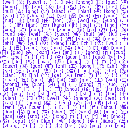
【wei】(员)【yuan】(、)【、】(中)【zhong】(国)【guo】(控)
【kong】(制)【zhi】(吸)【xi】(烟)【yan】(协)【xie】(会)
【hui】(青)【qing】(少)【shao】(年)【nian】(控)【kong】(烟)
【yan】(专)【zhuan】(业)【ye】(委)【wei】(员)【yuan】(会)
【hui】(主)【zhu】(任)【ren】(委)【wei】(员)【yuan】(、)
【、】(健)【jian】(康)【kang】(北)【bei】(京)【jing】(行)
【xing】(动)【dong】(专)【zhuan】(家)【jia】(咨)【zi】(询)
【xun】(委)【wei】(员)【yuan】(会)【hui】(副)【fu】(主)
【zhu】(任)【ren】(委)【wei】(员)【yuan】(等)【deng】(十)
【shi】(余)【yu】(项)【xiang】(职)【zhi】(务)【wu】(。)
【。】(曾)【zeng】(获)【huo】(得)【de】(“)【“】(全)【quan】
(国)【guo】(先)【xian】(进)【jin】(工)【gong】(作)【zuo】
(者)【zhe】(”)【”】(“)【“】(全)【quan】(国)【guo】(医)【yi】
(德)【de】(标)【biao】(兵)【bing】(”)【”】(“)【“】(全
【quan】(国)【guo】(职)【zhi】(工)【gong】(职)【zhi】(业)
【ye】(道)【dao】(德)【de】(建)【jian】(设)【she】(先)
【xian】(进)【jin】(个)【ge】(人)【ren】(”)【”】(“)【“】(全)
【quan】(国)【guo】(爱)【ai】(国)【guo】(卫)【wei】(生)
【sheng】(先)【xian】(进)【jin】(工)【gong】(作)【zuo】(者)
【zhe】(”)【”】(、)【、】(首)【shou】(届)【jie】(北)【bei】
(京)【jing】(市)【shi】(“)【“】(十)【shi】(百)【bai】(千)
【qian】(”)【”】(卫)【wei】(生)【sheng】(人)【ren】(才)
【cai】(工)【gong】(程)【cheng】(资)【zi】(助)【zhu】(人)
【ren】(选)【xuan】(、)【、】(“)【“】(首)【shou】(都)
【dou】(精)【jing】(神)【shen】(文)【wen】(明)【ming】(建)
【jian】(设)【she】(奖)【jiang】(”)【”】(“)【“】(首)【shou】
(都)【dou】(劳)【lao】(动)【dong】(奖)【jiang】(章
【zhang】(”)【”】(“)【“】(北)【bei】(京)【jing】(市)【shi】