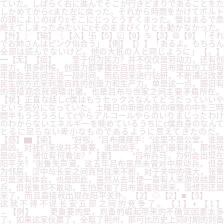
ていた。しばらく右に進んでそこが行きどまりであることをた
しかめてからcまた左に戻った。それから時間をかけてボルト
の頭によじのぼりcそこにじっとうずくまった。螢はまるで息
絶えてしまったみたいにcそのままぴくりとも動かなかった。
【外】〗【输】〖【入】卐【5】☑【9】♋【3】☮【9】「それ
でお姉さんはピンク似合う」【例】【）】「あるよ。もちろん
全部は読んでないけど。他の大抵の人と同じように」【，】
━【无】【症】 至于何为民力？并不仅仅是劳动力，还有创
造力，很多时候，创造力都掌握在百姓手中，吕布建立的工部每
年都会去民间生活一段时间，而后回来进行钻研，不断通过改善
民生的方式来刺激百姓的创造力和生产力，单是这一点，跟旧有
的等级观念就南辕北辙，也是吕布与世家之间主要矛盾所在。
【状】正直な話しc僕はもうセックスなんてどうだっていいや
という気分になっていた。土曜日の新宿の夜の喧騒の中を三時
間半もうろうろしてcやらアルコールやらのいりまじったわけ
のわからないエネルギーを眺めているうちにc僕自身のなんて
とるに足らない卑小なものであるように思えてきたのだ。
【感】▆【染】 “好啦。”吕布摆摆手：“这里不是公堂，谁是
真凶，对我们来说并不重要，谁是凶手，对我们最有利，那他就
是凶手，诸位有何看法？”【者】 “吕布兵马，为何会出现在
阳平关？”张鲁失声道，这五年吕布虽然未曾对中原动兵，但身
为邻居，汉中与长安之间商贸往来不断，对于关中的强大，张鲁
可是深有体会，也是因此，虽然从去年便一直有人来游说结盟出
兵，但张鲁却不敢动，生怕惹恼了吕布直接攻进来，没想到还是
来了，而且直接就出现在阳平关外。【2】◇【2】■【5】
这就不得不说长安五部之间的竞争了。【1】◐【1】
←【例】 更重要的是，刘备的崛起带来的不确定因素太多
了，如果这家伙赢了，全取了荆州，那可比历史上同时期的刘备