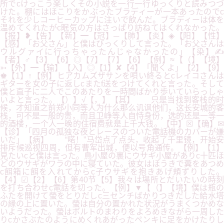
所でcけっこう楽しくその小説を一行一行ゆっくりと読みつづ
けた。棚にはほこりをかぶったブラディーが一本あったのでc
それを少しコーヒーカップに注いで飲んだ。ブラディーは体を
温めてくれたがc眠気の方はさっぱり訪ねてはくれなかった。
【报】❥【告】【新】━【冠】─【肺】【炎】◈【阳】【性】
【感】「お父さん」と僕はびっくりして言った。「お父さんは
ウルグァイに行っちゃったんじゃなかったの」【染】✍
【者】♂【3】【6】◎【7】【7】【6】【例】≈【（】【境】
➳【外】━【输】【入】◎【1】✘【4】「聞くよ」【2】【9】
♚【1】↑【例】ヒアカムズザサンを唄い終るとcレイコさんは
ギターを女の子に返しcまたf送をつけてくれと言った。そして
僕と直子に二人でこのあたりを一時間ばかり歩いていらっしゃ
いよと言った。【）】√【，】【其】 只是当找到客栈的时
候，才知道之前郑小同等人为什么那么讥讽他们，这长安城的客
栈，可不是一般的贵，而且卫峥等人自恃身份，选的还是一等一
的酒楼，一个人一晚的住宿费就是上千大钱。【中】☒【确】✉
【诊】「四月の孤独な夜とレースのついた電話機のカバーが嫌
いだ」【病】 “喏！”马岱点了点头，收起了千里镜，开始安
排斥候巡视四周，但有曹军出城，便以号角通传。【例】【1】
見たいcと僕は言った。鳥小屋の裏にウサギ小屋がありc十匹ほ
どのウサギがワラの中に寝ていた。彼女はほうきで糞をあつめ
c餌箱に餌を入れてからc子ウサギを抱きあげ頬ずりした。
【4】☑【2】【6】第40节【5】我々は場所とだいたいの時刻
を打ち合わせc電話を切った。【例】▼【（】【境】僕は瓶の
ふたを開けて螢をとりだしc三センチばかりつきだした給水塔
の縁の上に置いた。螢は自分の置かれた状況がうまくつかめな
いようだった。螢はボルトのまわりをよろめきながら一周した
りcかさぶたのようにめくれあがったペンキに足をかけたりし