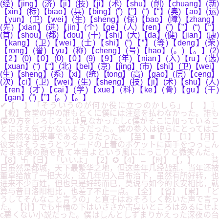
(经)【jing】(济)【ji】(技)【ji】(术)【shu】(创)【chuang】(新)
【xin】(标)【biao】(兵)【bing】(”)【”】(“)【“】(奥)【ao】(运)
【yun】(卫)【wei】(生)【sheng】(保)【bao】(障)【zhang】
(先)【xian】(进)【jin】(个)【ge】(人)【ren】(”)【”】(“)【“】
(首)【shou】(都)【dou】(十)【shi】(大)【da】(健)【jian】(康)
【kang】(卫)【wei】(士)【shi】(”)【”】(等)【deng】(荣)
【rong】(誉)【yu】(称)【cheng】(号)【hao】(。)【。】(2)
【2】(0)【0】(0)【0】(9)【9】(年)【nian】(入)【ru】(选)
【xuan】(“)【“】(北)【bei】(京)【jing】(市)【shi】(卫)【wei】
(生)【sheng】(系)【xi】(统)【tong】(高)【gao】(层)【ceng】
(次)【ci】(卫)【wei】(生)【sheng】(技)【ji】(术)【shu】(人)
【ren】(才)【cai】(学)【xue】(科)【ke】(骨)【gu】(干)
【gan】(”)【”】(。)【。】
✔【 】「そういうのが何か役に立つのかしら」【 】〗
【截】食堂の中の誰もとくに僕には注意を払わなかった。誰も
僕の方をじろじろとは見なかったしc僕がそこに加っているこ
とにさえ気づかないようだった。僕の参入は彼らにとってはご
く自然な出来事であるようだった。【至】■【1】【1】【月】
彼女はそう言うとツイードの上着のポケットに両手をつっこん
だまま僕の顔を見て本当よという風ににっこりと微笑んだ。
【8】卐【日】「いいよ」【2】✪【4】←【时】【，】 昔
日虽然是都城，天下最繁华之地，但这些年几经战乱，当年还被
董卓给放了一把大火，这几年归入吕布治下，虽然有所好转，也
进来不少百姓，但也只是好转而已，莫说与如今的长安相比，就
算与昔日洛阳相比，也差了不止一点。【全】【省】【累】「ど
うしてそんなこと言うの」と直子はおそろしく乾いた声で言っ
た。【计】でも車輪の下はいささか古臭いところはあるにせよ
c悪くない小説だった。僕はしんとしずまりかえった深夜の台