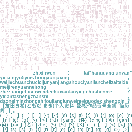
强太多了。【（】【境】ⓐ【外】 “嗯？”曹操闻言，目光一
冷看向孔融，孔融一身正气，怡然不惧的看向曹操。【输】
✪【入】 诸葛亮此行的目的，就是凭借刘备如今的影响力，
再加上诸葛家的人脉，说服一些郡守来降，逐渐将襄阳孤立，让
襄阳成为一座孤城，那蔡瑁就算有通天的本事，也翻不起浪来，
说白了，诸葛亮这次是要空手套白狼。【8】【3】彼女はズボ
ンのポケットから財布を取り出しc定期入れのところに入って
いる写真を出して僕に見せてくれた。十歳前後のかわいい女の
子のカラー写真だった。その女の子は派手なスキーウェアを着
て足にスキーをつけc雪の上でにっこりと微笑んでいた。【5】
「それc手紙で読んだわよ」と緑は無表情な声で言った。「と
にかくごはん食べましょう。私今それ以外のこと考えられない
の」【2】▽【例】彼女は三回つづけて得点しc四回めで失敗
した。僕は辛じて一回得点しcそれからやさしいのを撞き損っ
た。【）】☮【。】
zhixinwen：tai“hanguangjunyan”
yejiangyu5yuezhongxunjuxing，
waijiechuanchucicijunyanjiangshouciyanlianchelizaitaide
meijirenyuanneirong。
zhezhongchuanwendechuxianfanyingchushenme？
yidanfashengzhanshi，
daoneiminzhongshifoujianglunweimeiguodexishengpin？
【友田真希(ともだ まき)个人资料_影视作品番号全集_简历_
简...】
。
( )【 】( )【 】(<)【<】(s)【s】(t)【t】(r)【r】(o)【o】(n)
【n】(g)【g】(>)【>】(阳)【yang】(性)【xing】(感)【gan】
(染)【ran】(者)【zhe】(5)【5】(3)【3】(，)【，】(<)【<】(/)
【/】(s)【s】(t)【t】(r)【r】(o)【o】(n)【n】(g)【g】(>)【>】