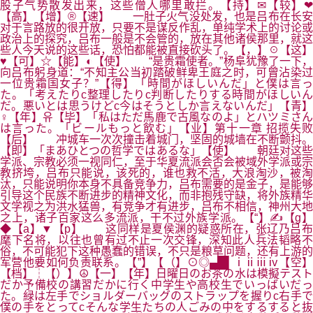
股子气势散发出来，这些僧人哪里敢拦。【持】✉【较】❤
【高】【增】®【速】 一肚子火气没处发，也是吕布在长安
对于言路放的很开放，只要不是谋反作乱，单纯学术上的讨论或
政治上的探究，吕布一般是不会管的，放在其他诸侯那里，就这
些人今天说的这些话，恐怕都能被直接砍头了。【，】☉【这】
♥【可】☆【能】◐【使】 “是贵霜使者。”杨阜犹豫了一下，
向吕布躬身道：“不知主公当初踏破鲜卑王庭之时，可曾沾染过
一位贵霜国女子？”【得】「時間がほしいんだ」と僕は言っ
た。「考えたりc整理したりc判断したりする時間がほしいん
だ。悪いとは思うけどc今はそうとしか言えないんだ」【青】
♀【年】유【毕】「私はただ馬鹿で古風なのよ」とハツミさん
は言った。「ビールもっと飲む」【业】第十一章 招揽失败
【后】 冲城车一次次撞击着城门，坚固的城墙在不断颤抖。
【即】「まあひとつの哲学ではあるな」【使】 朝廷对这些
学派、宗教必须一视同仁，至于华夏流派会否会被域外学派或宗
教挤垮，吕布只能说，该死的，谁也救不活，大浪淘沙，被淘
汰，只能说明你本身不具备竞争力，吕布需要的是金子，是能够
引导这个民族不断进步的精神文化，而非抱残守缺，将外族精华
文学视之为洪水猛兽，有竞争才有进步，吕布不相信，神州大地
之上，诸子百家这么多流派，干不过外族学派。【“】✍【g】
◆【a】▼【p】 这同样是夏侯渊的疑惑所在，张辽乃吕布
麾下名将，以往也曾有过不止一次交锋，深知此人兵法韬略不
俗，不可能犯下这种愚蠢的错误，不只是粮草问题，还有上游的
军营他要如何负责联系。【”】【（】⊙◎▄█▌ⅰⅱⅲⅳ【空】
【档】┆【）】☮【一】【年】日曜日のお茶の水は模擬テスト
だか予備校の講習だかに行く中学生や高校生でいっばいだっ
た。緑は左手でショルダーバッグのストラップを握りc右手で
僕の手をとってcそんな学生たちの人ごみの中をするすると抜