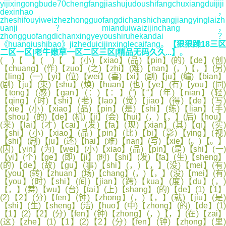
yijixingongbude70chengfangjiashujudoushifangchuxiangduijiji
dexinhao，
zheshifouyiweizhezhongguofangdichanshichangjiangyinglaizh
uanji？mianduiwaizijinchang，
zhongguofangdichanxingyeyoushiruhekandai？
《huanqiushibao》jizheduicijinxinglecaifang。
【狠狠躁18三区
二区一区|老牛嫩草一区二区三区|精品无码久久...】
。
( )【 】( )【 】(小)【xiao】(品)【pin】(的)【de】(创)
【chuang】(作)【zuo】(之)【zhi】(难)【nan】(，)【，】(另)
【ling】(一)【yi】(位)【wei】(喜)【xi】(剧)【ju】(编)【bian】
(剧)【ju】(束)【shu】(焕)【huan】(也)【ye】(有)【you】(同)
【tong】(感)【gan】(：)【：】(“)【“】(年)【nian】(轻)
【qing】(时)【shi】(老)【lao】(觉)【jiao】(得)【de】(写)
【xie】(小)【xiao】(品)【pin】(是)【shi】(练)【lian】(手)
【shou】(的)【de】(机)【ji】(会)【hui】(，)【，】(后)【hou】
(来)【lai】(才)【cai】(发)【fa】(现)【xian】(其)【qi】(实)
【shi】(小)【xiao】(品)【pin】(比)【bi】(影)【ying】(视)
【shi】(剧)【ju】(还)【hai】(难)【nan】(写)【xie】(。)【。】
(因)【yin】(为)【wei】(小)【xiao】(品)【pin】(是)【shi】(一)
【yi】(个)【ge】(即)【ji】(时)【shi】(发)【fa】(生)【sheng】
(的)【de】(故)【gu】(事)【shi】(，)【，】(没)【mei】(有)
【you】(转)【zhuan】(场)【chang】(，)【，】(没)【mei】(有)
【you】(时)【shi】(间)【jian】(跨)【kua】(度)【du】(，)
【，】(舞)【wu】(台)【tai】(上)【shang】(的)【de】(1)【1】
(2)【2】(分)【fen】(钟)【zhong】(，)【，】(就)【jiu】(是)
【shi】(生)【sheng】(活)【huo】(中)【zhong】(的)【de】(1)
【1】(2)【2】(分)【fen】(钟)【zhong】(，)【，】(在)【zai】
(这)【zhe】(1)【1】(2)【2】(分)【fen】(钟)【zhong】(里)