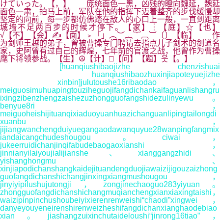
けていった。【，】 庞统面色一黑，凶残的瞪向魏延，魏延
面色一肃，拍马上前，军队在他的指挥下迈着整齐的步伐缓慢却
坚定的向前，每一步都仿佛踏在敌人的心口上一般，一直到距离
城墙不足两百步的时候才停下。【家】┆【庭】☆【也】
√【不】【会】✍【面】﹥「」︵︶︷︸︹︺〔〕【临】 作
为剑师王越的弟子，曾被曹操专门聘请去指点儿子剑术的剑道名
家，史阿曾有过自己的辉煌，七年前的官渡之战，他曾作为曹操
麾下将领参战。【生】☮【计】□【问】【题】웃【。】
[huanqiushibaojizhe chenzishuai
huanqiushibaozhuxinjiapoteyuejizhe
xinbin]julutoushe16ribaodao，
meiguosimuhuapingtouziheguojifangdichankaifaguanlishangru
ixingzibenzhengzaishezuzhongguofangshidezulinyewu。
benyue8ri，
meiguoheishijituanqixiaduoyuanhuazichanguanlipingtailongdi
xuanbu，
jijiangwanchengduiyuegangaodawanquyue28wanpingfangmix
iandaicangchudeshougou。ciwai，
jukeerruidichanjinqifabudebaogaoxianshi，
jinnianyilaiyoujialijianshe、xianggangzhidi、
yishanghongmu、
xinjiapodichanshangkaidejituandengduojiawaizijigouzaizhong
guofangdichanshichangjinxingxiangmushougou，
jinyiyipilushujutongji，zongjinechaoguo283yiyuan。
zhongguofangdichanshichangmuqianchengxianxiaxingtaishi，
waizipinpinchushoubeiyixierenrenweishi“chaodi”xingwei，
danyeyouyeneirenshirenweizheshifangdichanxianghaodebiao
xian。jiashangzuixinchutaideloushi“jinrong16tiao”，