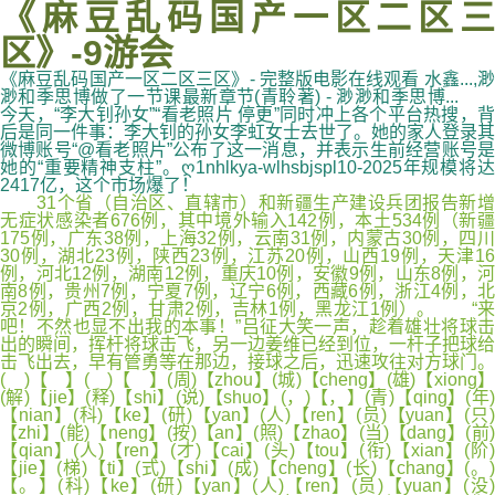
《麻豆乱码国产一区二区三
区》-9游会
《麻豆乱码国产一区二区三区》- 完整版电影在线观看 水鑫...,渺
渺和季思博做了一节课最新章节(青聆著) - 渺渺和季思博...
今天，“李大钊孙女”“看老照片 停更”同时冲上各个平台热搜，背
后是同一件事：李大钊的孙女李虹女士去世了。她的家人登录其
微博账号“@看老照片”公布了这一消息，并表示生前经营账号是
她的“重要精神支柱”。ღ1nhlkya-wlhsbjspl10-2025年规模将达
2417亿，这个市场爆了！
31个省（自治区、直辖市）和新疆生产建设兵团报告新增
无症状感染者676例，其中境外输入142例，本土534例（新疆
175例，广东38例，上海32例，云南31例，内蒙古30例，四川
30例，湖北23例，陕西23例，江苏20例，山西19例，天津16
例，河北12例，湖南12例，重庆10例，安徽9例，山东8例，河
南8例，贵州7例，宁夏7例，辽宁6例，西藏6例，浙江4例，北
京2例，广西2例，甘肃2例，吉林1例，黑龙江1例）。 “来
吧！不然也显不出我的本事！”吕征大笑一声，趁着雄壮将球击
出的瞬间，挥杆将球击飞，另一边姜维已经到位，一杆子把球给
击飞出去，早有管勇等在那边，接球之后，迅速攻往对方球门。
( )【 】( )【 】(周)【zhou】(城)【cheng】(雄)【xiong】
(解)【jie】(释)【shi】(说)【shuo】(，)【，】(青)【qing】(年)
【nian】(科)【ke】(研)【yan】(人)【ren】(员)【yuan】(只)
【zhi】(能)【neng】(按)【an】(照)【zhao】(当)【dang】(前)
【qian】(人)【ren】(才)【cai】(头)【tou】(衔)【xian】(阶)
【jie】(梯)【ti】(式)【shi】(成)【cheng】(长)【chang】(。)
【。】(科)【ke】(研)【yan】(人)【ren】(员)【yuan】(没)