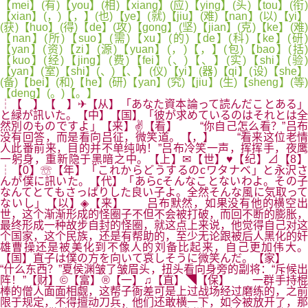
【mei】(有)【you】(相)【xiang】(应)【ying】(头)【tou】(衔)
【xian】(，)【，】(也)【ye】(就)【jiu】(难)【nan】(以)【yi】
(获)【huo】(得)【de】(攻)【gong】(坚)【jian】(克)【ke】(难)
【nan】(所)【suo】(需)【xu】(的)【de】(科)【ke】(研)
【yan】(资)【zi】(源)【yuan】(，)【，】(包)【bao】(括)
【kuo】(经)【jing】(费)【fei】(、)【、】(实)【shi】(验)
【yan】(室)【shi】(、)【、】(仪)【yi】(器)【qi】(设)【she】
(备)【bei】(和)【he】(研)【yan】(究)【jiu】(生)【sheng】(等)
【deng】(。)【。】
┆【 】【 】✈【从】「あなた資本論って読んだことある」
と緑が訊いた。【中】【国】「彼が求めているのはそれとは全
然別のものですよ」【来】✌【看】 “你自己怎么看？”吕布
没有回答，而是看向吕征，微笑道。【，】 “看来这位老情
人此番前来，目的并不单纯呐！”吕布冷笑一声，挥挥手，夜鹰
一躬身，重新隐于黑暗之中。【上】✉【世】♥【纪】⊿【8】
┆【0】☏【年】「これからどうするのcワタナベ」と永沢さ
んが僕に訊いた。【代】「あらcそんなことないわよ。その子
なんてとてもさっぱりした良い子よ。全然そんな風に気取って
ないし」【以】◈【来】 吕布默然，如果没有他的横空出
世，这个渐渐形成的怪圈子不但不会被打破，而回不断的膨胀，
最终形成一种故步自封的怪圈，就这点上来说，他觉得自己对这
个国家，这个民族，还是有帮助的，至少无论跟被后人黑化的奸
雄曹操还是被美化到不像人的刘备比起来，自己更加伟大。
【国】直子は僕の方を向いて哀しそうに微笑んだ。【家】
“什么东西？”夏侯渊皱了皱眉头，扭头看向身旁的副将：“斥候出
阵！”【财】©【富】®【一】♫【直】◥【保】 一群手持棍
棒的僧人面面相觑，这帮子衙差可是上过战场经过磨练的，之前
限于规定，不得擅动刀兵，他们还敢横一下，如今被放开了，那