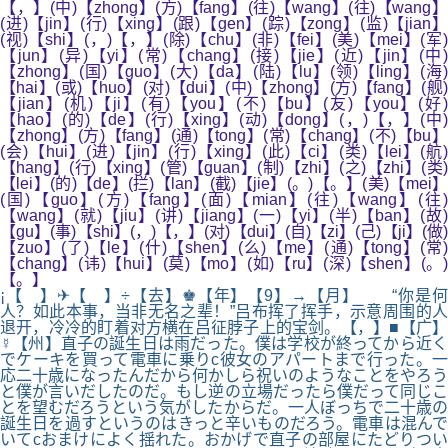
【，】(中)【zhong】(方)【fang】(往)【wang】(往)【wang】
(进)【jin】(行)【xing】(跟)【gen】(踪)【zong】(监)【jian】
(视)【shi】(，)【，】(除)【chu】(非)【fei】(美)【mei】(军)
【jun】(异)【yi】(常)【chang】(接)【jie】(近)【jin】(中)
【zhong】(国)【guo】(大)【da】(陆)【lu】(领)【ling】(海)
【hai】(或)【huo】(对)【dui】(中)【zhong】(方)【fang】(舰)
【jian】(机)【ji】(有)【you】(不)【bu】(友)【you】(好)
【hao】(的)【de】(行)【xing】(动)【dong】(，)【，】(中)
【zhong】(方)【fang】(通)【tong】(常)【chang】(不)【bu】
(会)【hui】(进)【jin】(行)【xing】(此)【ci】(类)【lei】(航)
【hang】(行)【xing】(管)【guan】(制)【zhi】(之)【zhi】(类)
【lei】(的)【de】(拦)【lan】(截)【jie】(。)【。】(美)【mei】
(国)【guo】(方)【fang】(面)【mian】(往)【wang】(往)
【wang】(就)【jiu】(讲)【jiang】(一)【yi】(半)【ban】(故)
【gu】(事)【shi】(，)【，】(对)【dui】(自)【zi】(己)【ji】(做)
【zuo】(了)【le】(什)【shen】(么)【me】(通)【tong】(常)
【chang】(讳)【hui】(莫)【mo】(如)【ru】(深)【shen】(。)
【。】
¡【 】✈【 】÷【去】♚【年】【9】→【月】 “你是何
人？如此本事，当非无名之辈！”吕布挥了挥手，示意周围的人
退开，冷冷的盯着对方横在吕征脖子上的宝剑。【，】■【广】
☿【州】直子の誕生日は雨だった。僕は学校が終ってから近く
でケーキを買って電車に乗りc彼女のアパートまで行った。一
応二十歳になったんだから何かしら祝いのようなことをやろう
と僕が言いだしたのだ。もし逆の立場だったら僕だって同じこ
とを望むだろうという気がしたからだ。一人ぼっちで二十歳の
誕生日を過すというのはきっと辛いものだろう。電車は混んで
いてcおまけによく揺れた。おかげで直子の部屋にたどりつい