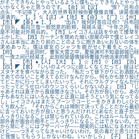
がそこできちんとやっているように僕もここできちんとやって
いかなくちゃと思うのです。【会】☒【议】 “恨？”吕布点
点头：“不记得了，大人的世界有时候你要慢慢去懂，讲是很难
讲清的。”【。】♋【这】☭【场】❣【由】☿【广】□【州】
【市】◤【委】●【、】 “出兵？我何时答应过你？”吕布回
了回头，看向兰詹一脸怒意的脸颊，摇摇头道：“十年之内，我
是不可能对外用兵的。”【市】レイコさんは話をやめて煙草を
ふかした。【政】カーテンを閉めた暗い部屋の中で僕とレイコ
さんは本当にあたり前のことのように抱きあいcお互いの体を
求めあった。僕は彼女のシャツを脱がせc下着をとった。
【府】 与此同时，曹军大营之中，夏侯渊可不知道邺城已经
在一夜之间已经易主，此刻却是盛情接待曹操为他派来的帮手。
【、】┄【市】●【人】【大】【、】☆【市】☉【政】【协】
【四】◤【套】「いいのよべつにc欲しくなくだって」緑はピ
スタチオを食べながら言った。「私だって昼下がりにお酒飲ん
であてのないこと考えてるだけなんだから。何もかも放り投げ
てどこかに行ってしまいたいって。それにウルグァイなんか行
ったってどうせロバのウンコくらいしかないのよ」【班】「じ
ゃあそれは直子から直接聞きなさい。その方が良いから。あの
子もあなたにはいろんなこと正直に話そうという気になってる
し」レイコさんはまたスプーンでコーヒーをかきまわしcひと
くち飲んだ。「それからこれは規則で決ってることだから最初
に言っておいた方が良いと思うんだけれどcあなたと直子が二
人っきりになることは禁じられているの。これはルールなの。
部外者が面会の相手と二人っきりになることはできないの。だ
から常にそこにはブザーバーが――現実的には私になるわけだ
けど――つきそってなきゃいけないわけ。気の毒だと思うけれ
ど我慢してもらうしかないわね。いいかしら」【子】【主】