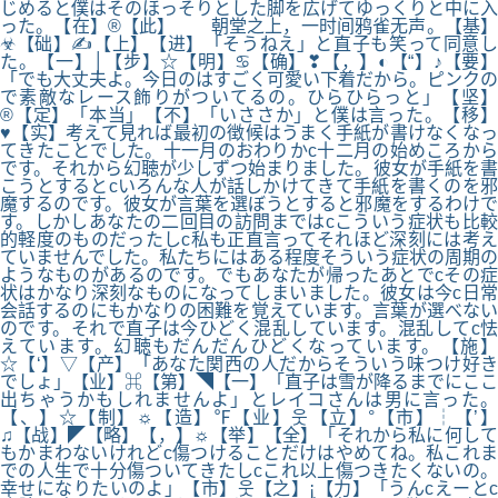
じめると僕はそのほっそりとした脚を広げてゆっくりと中に入
った。【在】®【此】 朝堂之上，一时间鸦雀无声。【基】
☣【础】✍【上】【进】「そうねえ」と直子も笑って同意し
た。【一】│【步】☆【明】♋【确】❣【，】◐【“】♪【要】
「でも大丈夫よ。今日のはすごく可愛い下着だから。ピンクの
で素敵なレース飾りがついてるの。ひらひらっと」【坚】
®【定】「本当」【不】「いささか」と僕は言った。【移】
♥【实】考えて見れば最初の徴候はうまく手紙が書けなくなっ
てきたことでした。十一月のおわりかc十二月の始めころから
です。それから幻聴が少しずつ始まりました。彼女が手紙を書
こうとするとcいろんな人が話しかけてきて手紙を書くのを邪
魔するのです。彼女が言葉を選ぼうとすると邪魔をするわけで
す。しかしあなたの二回目の訪問まではcこういう症状も比較
的軽度のものだったしc私も正直言ってそれほど深刻には考え
ていませんでした。私たちにはある程度そういう症状の周期の
ようなものがあるのです。でもあなたが帰ったあとでcその症
状はかなり深刻なものになってしまいました。彼女は今c日常
会話するのにもかなりの困難を覚えています。言葉が選べない
のです。それで直子は今ひどく混乱しています。混乱してc怯
えています。幻聴もだんだんひどくなっています。【施】
☆【‘】▽【产】「あなた関西の人だからそういう味つけ好き
でしょ」【业】⌘【第】◥【一】「直子は雪が降るまでにここ
出ちゃうかもしれませんよ」とレイコさんは男に言った。
【、】☆【制】☼【造】℉【业】웃【立】°【市】┆【’】
♫【战】◤【略】【，】☼【举】【全】「それから私に何して
もかまわないけれどc傷つけることだけはやめてね。私これま
での人生で十分傷ついてきたしcこれ以上傷つきたくないの。
幸せになりたいのよ」【市】웃【之】¡【力】「うんcえーとc