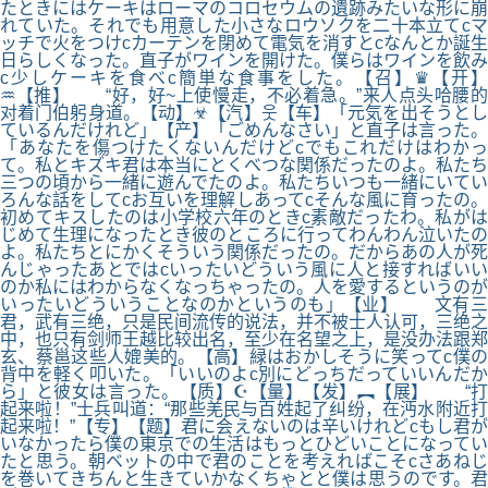
たときにはケーキはローマのコロセウムの遺跡みたいな形に崩
れていた。それでも用意した小さなロウソクを二十本立てcマ
ッチで火をつけcカーテンを閉めて電気を消すとcなんとか誕生
日らしくなった。直子がワインを開けた。僕らはワインを飲み
c少しケーキを食べc簡単な食事をした。【召】♛【开】
♒【推】 “好，好~上使慢走，不必着急。”来人点头哈腰的
对着门伯躬身道。【动】☣【汽】웃【车】「元気を出そうとし
ているんだけれど」【产】「ごめんなさい」と直子は言った。
「あなたを傷つけたくないんだけどcでもこれだけはわかっ
て。私とキズキ君は本当にとくべつな関係だったのよ。私たち
三つの頃から一緒に遊んでたのよ。私たちいつも一緒にいてい
ろんな話をしてcお互いを理解しあってcそんな風に育ったの。
初めてキスしたのは小学校六年のときc素敵だったわ。私がは
じめて生理になったとき彼のところに行ってわんわん泣いたの
よ。私たちとにかくそういう関係だったの。だからあの人が死
んじゃったあとではcいったいどういう風に人と接すればいい
のか私にはわからなくなっちゃったの。人を愛するというのが
いったいどういうことなのかというのも」【业】 文有三
君，武有三绝，只是民间流传的说法，并不被士人认可，三绝之
中，也只有剑师王越比较出名，至少在名望之上，是没办法跟郑
玄、蔡邕这些人媲美的。【高】緑はおかしそうに笑ってc僕の
背中を軽く叩いた。「いいのよc別にどっちだっていいんだか
ら」と彼女は言った。【质】☪【量】【发】︻【展】 “打
起来啦！”士兵叫道：“那些羌民与百姓起了纠纷，在沔水附近打
起来啦！”【专】【题】君に会えないのは辛いけれどcもし君が
いなかったら僕の東京での生活はもっとひどいことになってい
たと思う。朝ベットの中で君のことを考えればこそcさあねじ
を巻いてきちんと生きていかなくちゃとと僕は思うのです。君