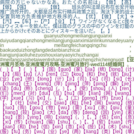
病院の方じゃないかなあ。おたくの名前は」【做】【高】
【做】【强】 ……【做】 班头的叫法是吕布在长安开始
推广流传开的，大都是吕布实行精兵政策之后，淘汰下来的战士
安置到地方负责维护地方秩序的人。【优】【做】【大】✈
【汽】︻【车】➳【产】【业】【”】ワインがなくなるとc我々
はウィスキーを飲んだ。僕は庭のグラスの中のワインを灯籠の
上からかけcそのあとにウィスキーを注いだ。【。】
guanyuzhongmeiliangjunguanxi。
duiyudangqianzhongmeiliangjunguanximianlinkunnandeyuany
in，meifangfeichangqingchu，
baokuoduizhongfangdedanbianzhicai，
liangjunjiaoliuhezuoshouxianyaoyichuzhangai。
#meifangzaishetaiwentishangcuangaizhengzhichengnuo#
【亚
洲蜜月圣地-亚洲度蜜月攻略-亚洲蜜月旅行-wed114结婚网】
。
( )【 】( )【 】(国)【guo】(家)【jia】(统)【tong】(计)
【ji】(局)【ju】(人)【ren】(口)【kou】(和)【he】(就)【jiu】
(业)【ye】(统)【tong】(计)【ji】(司)【si】(司)【si】(长)
【chang】(王)【wang】(萍)【ping】(萍)【ping】(解)【jie】
(读)【du】(称)【cheng】(，)【，】(受)【shou】(人)【ren】
(们)【men】(对)【dui】(互)【hu】(联)【lian】(网)【wang】
(学)【xue】(习)【xi】(、)【、】(工)【gong】(作)【zuo】(、)
【、】(社)【she】(交)【jiao】(和)【he】(网)【wang】(络)
【luo】(购)【gou】(物)【wu】(需)【xu】(求)【qiu】(量)
【liang】(较)【jiao】(大)【da】(等)【deng】(因)【yin】(素)
【su】(影)【ying】(响)【xiang】(，)【，】(信)【xin】(息)
【xi】(传)【chuan】(输)【shu】(、)【、】(软)【ruan】(件)
【jian】(和)【he】(信)【xin】(息)【xi】(技)【ji】(术)【shu】
(服)【fu】(务)【wu】(业)【ye】(两)【liang】(类)【lei】(单)