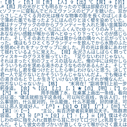
↑【要】♂【负】☒【责】【人】✞【出】℃【席】✈【的】
☭【高】月の光がとても明るかったので僕は部屋の灯りを消し
cソファーに寝転んでビルエヴァンスのピアノを聴いた。窓か
らさしこんでくる月の光は様々な物事の影を長くのばしcまる
で薄めた墨でも塗ったようにほんのりと淡く壁を染めていた。
僕はナップザックの中からブランディーを入れた薄い金属製の
水筒をとりだしcひとくち口にふくんでcゆっくりのみ下した。
あななかい感触が喉から胃へとゆっくり下っていくのが感じら
れた。そしてそのあたたかみは胃から体の隅々へと広がってい
った。僕はもうひとくちブランディーを飲んでから水筒のふた
を閉めcそれをナックザップに戻した。月の光は音楽にあわせ
て揺れているように見えた。【规】永沢さんはしばらく黙って
ウィスキーのグラスを振っていた。「足りないわけじゃない。
それはまったく別のフェイスの話なんだ。俺の中には何かしら
そういうものを求める渇きのようなものがあるんだよ。そして
それがもし君を傷つけたとしたら申しわけないと思う。決して
君一人で足りないとかそういうんじゃないんだよ。でも俺はそ
の渇きのもとでしか生きていけない男だしcそれが俺なんだ。
仕方ないじゃないか」【格】 “末将在！”副将李钊上前一步
躬身道。【会】✎【议】【上】【，】★【点】【明】↓【“】ゎ
【汽】＊【车】 用手指醮了水，在桌案上画出一条线，看向
吕征道：“律法就相当于这条线，可以叫它底线，告诉人们，什
么事错的，什么是对的，什么能做，什么不能做，好的律法，可
以让恶人变成好人。”【产】◐【业】✪【是】【广】♪【州】℃
【第】ⓐ【一】 “主公，有百济使者前来朝见天子。”陈群肃
容道。【大】유【产】≈【业】♪【”】↑【，】☠【并】僕はその
しわの中に指を入れc首筋から耳にかけて口づけしc乳首をつま
んだ。そして彼女の息づかいが激しくなって喉が小さく震えは