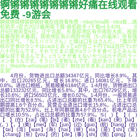
锕锵锵锵锵锵锵锵好痛在线观看
免费 -9游会
锕锵锵锵锵锵锵锵好痛在线观看免费 - mbachina网 - mba智...,搞
机助手·r官方2022最新版下载-搞机助手·r下载v4.9.42f4... 8
月6日夜间至8日，辽宁北部、东南部地区有中雨到大雨，局部
有暴雨到大暴雨；其他地区有小雨到中雨（5~20毫米）伴有强
对流天气。「ねえハツミさん」と僕は口をはさんだ。「僕の学
校の学食のランチはcacbとあってaが百二十円でbは百円でcが
八十円なんです。それでたまに僕がaランチを食べるとみんな
嫌な目で見るんです。cランチが食えないやつは六十円のラー
メン食うんです。そういう学校なんです。話があうと思います
か」9htahfe-wlhsbjspl10-罕见！她在对华关系上这样跟美国“唱
反调”
4月份，货物进出口总额34347亿元，同比增长8.9%。其
中，出口20265亿元，增长16.8%；进口14081亿元，下降
0.8%。进出口相抵，贸易顺差6184亿元。1-4月份，货物进出口
总额133232亿元，同比增长5.8%。其中，出口76729亿元，增
长10.6%；进口56503亿元，增长0.02%。1-4月份，一般贸易进
出口同比增长8.5%，占进出口总额的比重为65.4%，比上年同
期提高1.6个百分点。民营企业进出口增长15.8%，占进出口总
额的比重为52.9%，比上年同期提高4.6个百分点。机电产品出
口增长10.5%，占出口总额的比重为57.9%。♋( )【 】( )
【 】(在)【zai】(笔)【bi】(者)【zhe】(看)【kan】(来)【lai】
(，)【，】(美)【mei】(军)【jun】(过)【guo】(航)【hang】(台)
【tai】(湾)【wan】(海)【hai】(峡)【xia】(是)【shi】(常)
【chang】(有)【you】(的)【de】(事)【shi】(情)【qing】(，)