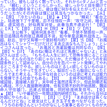
っていた。彼もしばらく黙っていた。それからcタノムcと言っ
た。「頼む」ということらしかった。彼しっかりと目を開けて
じっと僕の顔を見ていた。彼は僕に何かを伝えたがっているよ
うだったがcその内容は僕には見当もつかなかった。【从】
→【原】「冷たいのね」【航】◈【空】 “精彩！”看台之
上，陆逊放下了千里眼，忍不住惊叹一声：“攻守之间，暗合法
度，虚实结合，好似两军对垒，此番当真不虚此行！”【航】
♫【天】℃【部】【四】✉【院】▼【驻】ツ【内】 “冠
军……主公帐下，猛将何其多也！”看着，于禁不禁感叹一声，
昔日追随吕布的张辽高顺且不说，如今单是这冀州战场上，马
超、赵云、甘宁又有哪一个是好相与的？【蒙】卐【指】「お風
呂はなくてシャワーだけだけどまあ立派なもんでしょう」とレ
イコさんは言った。「お風呂と洗濯設備は共同なの」【挥】
【部】✎【计】「あのねc俺はそれほど馬鹿じゃないよ」と永
沢さんは言った。「もちろん人生に対して恐怖を感じることは
ある。そんなの当たり前じゃないか。ただ俺はそういうのを前
提条件として認めない。自分の力を百パーセント発揮してやれ
るところまでやる。欲しいものはとるしc欲しくないものはと
らない。そうやって生きていく。駄目だったら駄目になったと
ころでまた考える。不公平な社会というのは逆に考えれば能力
を発揮できる社会でもある」【划】 主将不知所踪，副将出
城迎接，直接被人砍了，关中将士虽然还有不少，但此刻哪还有
心再战，不少人直接跪地请降，也有见势不妙的开始逃脱，魏延
命人守住城门，迅速占领城墙，同时给庞统发信号。【处】
▲【助】「いや最初の一年間は国内研修だね。それから当分は
外国にやられる」【理】〖【员】♡【干】「まあ話せば長くな
るんだけどね」と彼女はだしまき玉子を食べながら言った。
「うちのお母さんというのがなにしろ家事と名のつくものが大