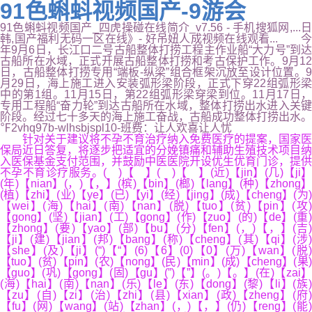
91色蝌蚪视频国产-9游会
91色蝌蚪视频国产_四虎操碰在线简介_v7.56 - 手机搜狐网,...日
韩,国产福利无码一区在线》- 好吊妞人成视频在线观看... 今
年9月6日，长江口二号古船整体打捞工程主作业船“大力号”到达
古船所在水域，正式开展古船整体打捞和考古保护工作。9月12
日，古船整体打捞专用“端板-纵梁”组合框架沉放至设计位置。9
月29日，海上施工进入安装弧形梁阶段，正式下穿22组弧形梁
中的第1组。11月15日，第22组弧形梁穿梁到位。11月17日，
专用工程船“奋力轮”到达古船所在水域，整体打捞出水进入关键
阶段。经过七十多天的海上施工奋战，古船成功整体打捞出水。
℉2vhq97b-wlhsbjspl10-班费：让人欢喜让人忧
针对关于建议将不孕不育治疗纳入免费医疗的提案，国家医
保局近日答复，将逐步把适宜的分娩镇痛和辅助生殖技术项目纳
入医保基金支付范围，并鼓励中医医院开设优生优育门诊，提供
不孕不育诊疗服务。( )【 】( )【 】(近)【jin】(几)【ji】
(年)【nian】(，)【，】(槟)【bin】(榔)【lang】(种)【zhong】
(植)【zhi】(业)【ye】(已)【yi】(经)【jing】(成)【cheng】(为)
【wei】(海)【hai】(南)【nan】(脱)【tuo】(贫)【pin】(攻)
【gong】(坚)【jian】(工)【gong】(作)【zuo】(的)【de】(重)
【zhong】(要)【yao】(部)【bu】(分)【fen】(，)【，】(吉)
【ji】(建)【jian】(邦)【bang】(称)【cheng】(其)【qi】(涉)
【she】(及)【ji】(“)【“】(6)【6】(0)【0】(万)【wan】(脱)
【tuo】(贫)【pin】(农)【nong】(民)【min】(成)【cheng】(果)
【guo】(巩)【gong】(固)【gu】(”)【”】(。)【。】(在)【zai】
(海)【hai】(南)【nan】(乐)【le】(东)【dong】(黎)【li】(族)
【zu】(自)【zi】(治)【zhi】(县)【xian】(政)【zheng】(府)
【fu】(网)【wang】(站)【zhan】(，)【，】(仍)【reng】(能)