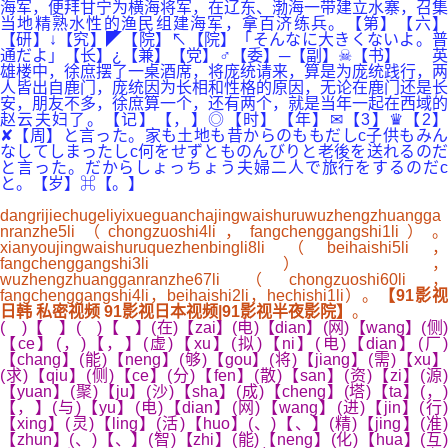
海军，便拜甘宁为横海将军，在辽东、渤海一带建立水寨，召集
当地精熟水性的渔民组建海军，拿百济练兵。【第】【六】
【研】↓【究】◤【院】↖【院】「そんなに大きくないよ。普
通だよ」【长】¿【兼】【党】♂【委】─【副】☠【书】 英
雄楼中，徐庶摆了一桌酒席，将庞统请来，算是为庞统践行，两
人皆出自鹿门，庞统因为长相和性格的原因，无论在鹿门还是长
安，朋友不多，徐庶算一个，还有两个，就是当年一起在西域的
赵云夫妇了。【记】【，】◎【时】【年】✉【3】♛【2】
✘【周】と言った。家も土地も昔からのももだしc子供もみん
なしてしまったしc何をせずとものんびりと老後を送れるのだ
と言った。だからしょっちょう夫婦二人で旅行をするのだc
と。【岁】⌘【。】
dangrijiechugeliyixueguanchajingwaishuruwuzhengzhuangga
nranzhe5li（chongzuoshi4li，fangchenggangshi1li）。
xianyoujingwaishuruquezhenbingli8li（beihaishi5li，
fangchenggangshi3li），
wuzhengzhuangganranzhe67li（chongzuoshi60li，
fangchenggangshi4li，beihaishi2li，hechishi1li）。
【91影视
日韩 私密视频 91影视日本视频|91影视半夜影院】
。
( )【 】( )【 】(在)【zai】(电)【dian】(网)【wang】(侧)
【ce】(，)【，】(虚)【xu】(拟)【ni】(电)【dian】(厂)
【chang】(能)【neng】(够)【gou】(将)【jiang】(需)【xu】
(求)【qiu】(侧)【ce】(分)【fen】(散)【san】(资)【zi】(源)
【yuan】(聚)【ju】(沙)【sha】(成)【cheng】(塔)【ta】(，)
【，】(与)【yu】(电)【dian】(网)【wang】(进)【jin】(行)
【xing】(灵)【ling】(活)【huo】(、)【、】(精)【jing】(准)
【zhun】(、)【、】(智)【zhi】(能)【neng】(化)【hua】(互)