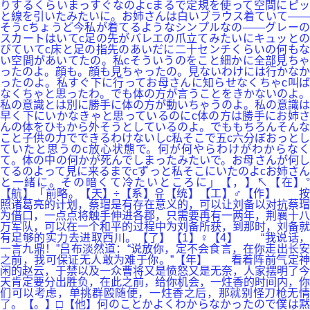
りするくらいまっすぐなのよcまるで定規を使って空間にピッ
と線を引いたみたいに。お姉さんは白いブラウス着ていて――
そうcちょうど今私が着てるようなシンプルなの――グレーの
スカートはいてc足の先がバレエの爪立てみたいにキュッとの
びていてc床と足の指先のあいだに二十センチくらいの何もな
い空間があいてたの。私cそういうのをこと細かに全部見ちゃ
ったのよ。顔も。顔も見ちゃったの。見ないわけには行かなか
ったのよ。私すぐ下に行ってお母さんに知らせなくちゃc叫ば
なくちゃと思ったわ。でも体の方が言うことをきかないのよ。
私の意識とは別に勝手に体の方が動いちゃうのよ。私の意識は
早く下にいかなきゃと思っているのにc体の方は勝手にお姉さ
んの体をひもから外そうとしているのよ。でももちろんそんな
こと子供の力でできるわけないしc私そこで五c六分ぼおっとし
ていたと思うのc放心状態で。何が何やらわけがわからなく
て。体の中の何かが死んでしまったみたいで。お母さんが何し
てるのよって見に来るまでcずっと私そこにいたのよcお姉さん
と一緒に。その暗くて冷たいところに」【，】↖【在】°
【航】「前略。【天】÷【系】유【统】【工】♂【作】 按
照诸葛亮的计划，蔡瑁是有存在意义的，可以让刘备以对抗蔡瑁
为借口，一点点将触手伸进各郡，只需要再有一两年，荆襄十八
万军队，可以在一个和平的过程中为刘备所获，到那时，刘备就
有足够的实力去进取西川。【了】【1】♀【4】 “我说话，
一言九鼎！”吕布淡然道：“说放你，定不会食言，在你走出长安
之前，我可保证无人敢为难于你。”【年】 看着阵前气定神
闲的赵云，于禁以及一众曹将又是愤怒又是无奈，人家摆明了今
天肯定要分出胜负，在此之前，给你机会，一炷香的时间内，你
们可以考虑，单挑群殴随便，一炷香之后，那就别怪刀枪无情
了。【。】□【他】何のことかよくわからなかったので僕は黙