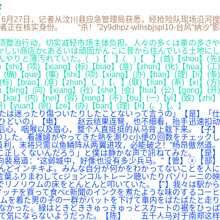
会
.. 6月27日，记者从汶川县应急管理局获悉，经抢险队现场沿河搜
。 “杀！”2y9dhpz-wlhsbjspl10-台风“纳沙”影
项整治行动，切实减轻市场主体负担。人々の多くは車の多さや
かしい商店かcあるいは頑固がんこに昔から住んでいる土地にし
汚れていた。( )【 】( )【 】(首)【shou】(先)
【shi】(项)【xiang】(标)【biao】(准)【zhun】(化)【hua】(工)
(确)【que】(事)【shi】(项)【xiang】(办)【ban】(理)【li】(条)
(标)【biao】(准)【zhun】(、)【、】(联)【lian】(系)【xi】(方)
bing】(向)【xiang】(社)【she】(会)【hui】(公)【gong】(开)
【kai】(内)【nei】(容)【rong】(不)【bu】(一)【yi】(致)【zhi】
(原)【yuan】(则)【ze】(办)【ban】(理)【li】(。)【。】
たは迷ったり傷ついたりしたことないって言うの」【是】「仕
にひどいの」【电】 赵云结果连弩，也不细看，抬手迅速扣动
后心、咽喉以及眉心，整个人直挺挺的从马背上栽下来。【子】
りした。看護婦がやってきた熱を測りc小便の回数をチェックし
虽利，末将只需以鱼鳞阵从两翼进攻，必能破之！”杨昂傲然道。
に正しくないんだろう」と僕は静かな声で訊ねてみた。【是】
裴易道：“这邺城中，好像也没有多少兵马。”【管】ⓐ【部】
んどインチキよ。みんな自分が何かをわかってないことを人に
言葉ふりまわしてcジョンコルトレーン聴いたりパゾリーニの映
でリノリウムの床をとんとんと叩いていた。【”】我々は駅から
ッチを買って食べc新聞のインクを煮たような味のするコーヒ
ムを着た男の子の一群がバットを下げて車内をばたばたと走り
なかった。緑はときどききゅっきゅっとスカートの裾をひっば
して気にならないようだった。【陈】 五千人马对于南郑这样