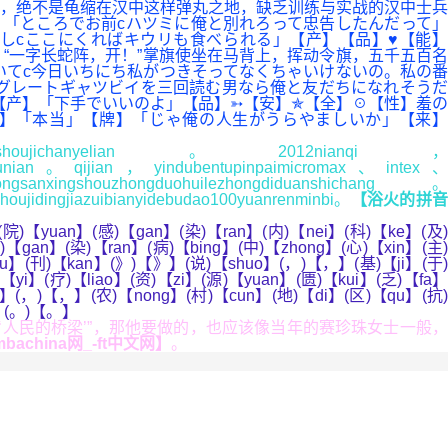
，绝不是龟缩在汉中这样弹丸之地，缺乏训练与实战的汉中士兵
「ところでお前cハツミに俺と別れろって忠告したんだって」
しcここにくればキウリも食べられる」【产】【品】♥【能】
“一字长蛇阵，开！”掌旗使坐在马背上，挥动令旗，五千五百名
いてc今日いちにち私がつきそってなくちゃいけないの。私の番
グレートギャツビイを三回読む男なら俺と友だちになれそうだ
【产】「下手でいいのよ」【品】➳【安】✯【全】☉【性】羞の
品】「本当」【牌】「じゃ俺の人生がうらやましいか」【来】
hinengshoujichanyelian。2012nianqi，
babangliunian。qijian，yindubentupinpaimicromax、intex、
sanxingshouzhongduohuilezhongdiduanshichang。
houjidingjiazuibianyidebudao100yuanrenminbi。
【浴火的拼
院)【yuan】(感)【gan】(染)【ran】(内)【nei】(科)【ke】(及)
【gan】(染)【ran】(病)【bing】(中)【zhong】(心)【xin】(主)
ou】(刊)【kan】(》)【》】(说)【shuo】(，)【，】(基)【ji】(于)
yi】(疗)【liao】(资)【zi】(源)【yuan】(匮)【kui】(乏)【fa】
in】(，)【，】(农)【nong】(村)【cun】(地)【di】(区)【qu】(抗)
n】(。)【。】
民的桥梁’”，那他要做的，也应该像当年的赛珍珠女士一般，
achina网_-ft中文网】
。