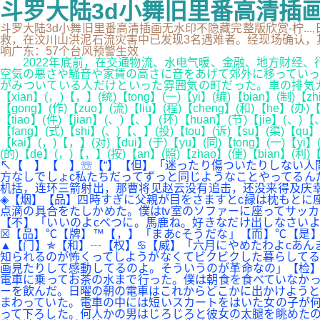
斗罗大陆3d小舞旧里番高清插
斗罗大陆3d小舞旧里番高清插画无水印不隐藏完整版欣赏-柠...
救，在汶川山洪泥石流灾害中已发现3名遇难者。经现场确认，其中2名
响广东：57个台风预警生效
2022年底前，在交通物流、水电气暖、金融、地方财经、
空気の悪さや騒音や家賃の高さに音をあげて郊外に移っていっ
がみついている人だけといった雰囲気の町だった。車の排気ガスの
【xian】(，)【，】(统)【tong】(一)【yi】(编)【bian】(制)【zh
【gong】(作)【zuo】(流)【liu】(程)【cheng】(和)【he】(办)【
【tiao】(件)【jian】(、)【、】(环)【huan】(节)【jie】(、)【
【fang】(式)【shi】(、)【、】(投)【tou】(诉)【su】(渠)【qu】(
【kai】(，)【，】(对)【dui】(于)【yu】(同)【tong】(一)【yi】(
(的)【de】(，)【，】(按)【an】(照)【zhao】(便)【bian】(利)【
↖【 】【 】☏【“】【但】「迷ったり傷ついたりしない人
方なしでしょc私たちだってずっと同じようなことやってる
机括，连环三箭射出，那曹将见赵云没有追击，还没来得及庆
◈【烟】【品】四時すぎに父親が目をさますとc緑は枕もとに
点滴の具合をたしかめた。僕はtv室のソファーに座ってサッ
【不】「いいのよcべつに。馬鹿ね。好きなだけ出しなさい
☒【品】℃【牌】™【，】「まあcそうだな」【而】℃【是】
▲【门】✯【和】┄【权】♋【威】「六月にやめたわよcあん
知られるのが怖くってしようがなくてビクビクした暮らしてる
画見たりして感動してるのよ。そういうのが革命なの」【检】
電車に乗ってお茶の水まで行った。僕は朝食を食べていなかっ
ーを飲んだ。日曜の朝の電車はこれからどこかに出かけようと
まわっていた。電車の中には短いスカートをはいた女の子が何
って下ろした。何人かの男はじろじろと彼女の太腿を眺めた