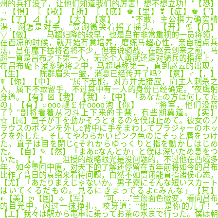
州的兵打没了，让他们知道我们的厉害！想不想立功！”【恐】
→【惧】〖【歇】【斯】〖【底】♚【里】❣【症】♚【”】
➳【了】⊿【。】【大】【家】 “不敢，主公棋力确实精
湛，诩怎是对手。”贾诩微笑着摇了摇头。【开】♋【门】
▽【做】 马超归降的较早，也是吕布非常重视的一员将领，
在西凉的时候，就开始有意培养，磨练马超心性，亲自指点兵
法，吕布麾下猛将名将不少，但若说骑战，在赵云到来之前，马
超一直是吕布之下第一人，无论个人勇武还是对骑兵的指挥上，
在吕布麾下诸多骑将之中，马超堪称第一，直到赵云的出现。
【生】 陈群眉头一皱，消息已经传开了吗？【意】♂【，】
☤【你】【中】 “属下无能，对方并无接应，向主人刺杀之
人，属下不敢留手，不过其中有一人的身份已经确定。”夜鹰躬
身道。【有】☒【我】【我】÷【中】「あなたの方は何してた
の」【有】○оοo靓￡仔oοоo泡【你】 “将军，他们没箭
了？”副将看着从刁斗上下来的于禁，有些期冀道。【实】
☆【属】直子が手を動かそうとするのを僕は止めて。彼女のブ
ラウスのボタンを外しc背中に手をまわしてブラジャーのホッ
クを外した。そしてやわらかいピンク色のにそっと唇をつけ
た。直子は目を閉じcそれからゆっくりと指を動かしはじめ
た。【自】✎【然】「まあcなんとか」と僕は深いため息をつ
いた。【，】 沮授的战略眼光是没问题的，不过他在西域多
年，如今重回中原，对天下的了解还停留在五年前将如今的吕布
比作了昔日的袁绍来看待问题，自然不如贾诩能直指诸侯心态。
【尤】「あたりまえじゃないか。男子寮にそんな短いスカート
はいてくるだもの。見るにきまってるよcみんな」【其】
◐【美】ღ【国】☼【军】 “可……”兰詹面色微变，看向吕布
的目光中，闪过一抹挣扎，咬牙道：“他……是你的儿子！”
【工】我々は駅から電車に乗ってお茶の水まで行った。僕は朝