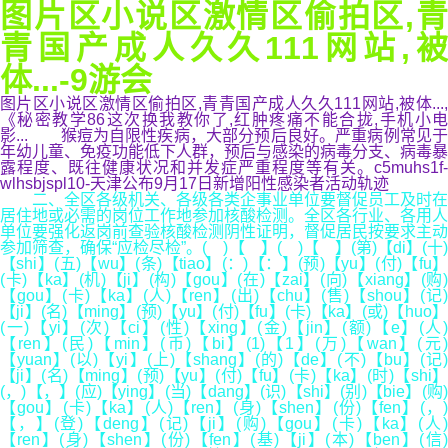
图片区小说区激情区偷拍区,青
青国产成人久久111网站,被
体...-9游会
图片区小说区激情区偷拍区,青青国产成人久久111网站,被体...,
《秘密教学86这次换我教你了,红肿疼痛不能合拢,手机小电
影... 猴痘为自限性疾病，大部分预后良好。严重病例常见于
年幼儿童、免疫功能低下人群，预后与感染的病毒分支、病毒暴
露程度、既往健康状况和并发症严重程度等有关。c5muhs1f-
wlhsbjspl10-天津公布9月17日新增阳性感染者活动轨迹
二、全区各级机关、各级各类企事业单位要督促员工及时在
居住地或必需的岗位工作地参加核酸检测。全区各行业、各用人
单位要强化返岗前查验核酸检测阴性证明，督促居民按要求主动
参加筛查，确保“应检尽检”。( )【 】( )【 】(第)【di】(十)
【shi】(五)【wu】(条)【tiao】(：)【：】(预)【yu】(付)【fu】
(卡)【ka】(机)【ji】(构)【gou】(在)【zai】(向)【xiang】(购)
【gou】(卡)【ka】(人)【ren】(出)【chu】(售)【shou】(记)
【ji】(名)【ming】(预)【yu】(付)【fu】(卡)【ka】(或)【huo】
(一)【yi】(次)【ci】(性)【xing】(金)【jin】(额)【e】(人)
【ren】(民)【min】(币)【bi】(1)【1】(万)【wan】(元
【yuan】(以)【yi】(上)【shang】(的)【de】(不)【bu】(记)
【ji】(名)【ming】(预)【yu】(付)【fu】(卡)【ka】(时)【shi】
(，)【，】(应)【ying】(当)【dang】(识)【shi】(别)【bie】(购)
【gou】(卡)【ka】(人)【ren】(身)【shen】(份)【fen】(，)
【，】(登)【deng】(记)【ji】(购)【gou】(卡)【ka】(人)
【ren】(身)【shen】(份)【fen】(基)【ji】(本)【ben】(信)