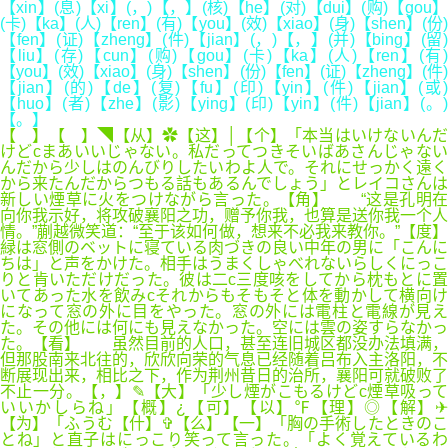
【xin】(息)【xi】(，)【，】(核)【he】(对)【dui】(购)【gou】
(卡)【ka】(人)【ren】(有)【you】(效)【xiao】(身)【shen】(份)
【fen】(证)【zheng】(件)【jian】(，)【，】(并)【bing】(留)
【liu】(存)【cun】(购)【gou】(卡)【ka】(人)【ren】(有)
【you】(效)【xiao】(身)【shen】(份)【fen】(证)【zheng】(件)
【jian】(的)【de】(复)【fu】(印)【yin】(件)【jian】(或)
【huo】(者)【zhe】(影)【ying】(印)【yin】(件)【jian】(。)
【。】
【 】【 】◥【从】✿【这】│【个】「本当はいけないんだ
けどcまあいいじゃない。私だってつきそいばあさんじゃない
んだから少しはのんびりしたいわよ人で。それにせっかく遠く
から来たんだからつもる話もあるんでしょう」とレイコさんは
新しい煙草に火をつけながら言った。【角】 “这是孔明在
向你我示好，将攻破襄阳之功，赠予你我，也算是送你我一个人
情。”蒯越微笑道：“至于该如何做，想来不必我来教你。”【度】
緑は窓側のベットに寝ている肉づきの良い中年の男に「こんに
ちは」と声をかけた。相手はうまくしゃべれないらしくにっこ
りと肯いただけだった。彼は二c三度咳をしてから枕もとに置
いてあった水を飲みcそれからもそもそと体を動かして横向け
になって窓の外に目をやった。窓の外には電柱と電線が見え
た。その他には何にも見えなかった。空には雲の姿すらなかっ
た。【看】 虽然目前的人口，甚至连旧城区都没办法填满，
但那股南来北往的，欣欣向荣的气息已经随着吕布入主洛阳，不
断展现出来，相比之下，作为荆州昔日的治所，襄阳可就破败了
不止一分。【，】✎【大】「少し煙がこもるけどc煙草吸って
いいかしらね」【概】¿【可】【以】℉【理】◎【解】✈
【为】「ふうむ【什】✞【么】【一】「胸の手術したときのこ
とね」と直子はにっこり笑って言った。「よく覚えているわ