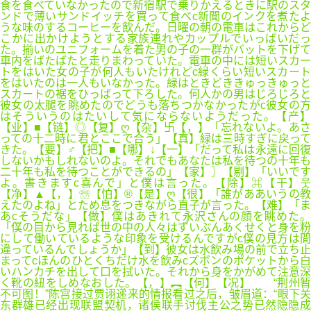
食を食べていなかったので新宿駅で乗りかえるときに駅のスタ
ンドで薄いサンドイッチを買って食べc新聞のインクを煮たよ
うな味のするコーヒーを飲んだ。日曜の朝の電車はこれからど
こかに出かけようとする家族連れやカップルでいっぱいだっ
た。揃いのユニフォームを着た男の子の一群がバットを下げて
車内をばたばたと走りまわっていた。電車の中には短いスカー
トをはいた女の子が何人もいたけれどc緑くらい短いスカート
をはいたのは一人もいなかった。緑はときどききゅっきゅっと
スカートの裾をひっばって下ろした。何人かの男はじろじろと
彼女の太腿を眺めたのでどうも落ちつかなかったがc彼女の方
はそういうのはたいして気にならないようだった。【产】
【业】■【链】◎【复】ღ【杂】卐【，】「忘れないよ。あさ
っての十二時に君とここで合う」【真】緑は三時すぎに戻って
きた。【要】♂【把】■【哪】↓【一】「だって私は永遠に回復
しないかもしれないのよ。それでもあなたは私を待つの十年も
二十年も私を待つことができるの」【家】〗【剔】「いいです
よ。書きますc喜んで」と僕は言った。【除】⌘【干】웃
【净】▲【，】☏【怕】®【是】ღ【很】「誰がああいうの教
えたのよね」とため息をつきながら直子が言った。【难】「ま
あcそうだな」【做】僕はあきれて永沢さんの顔を眺めた。
「僕の目から見れば世の中の人々はずいぶんあくせくと身を粉
にして働いているような印象を受けるんですがc僕の見方は間
違っているんでしょうか」【到】彼女は水飲み場の前で立ち止
まってcほんのひとくちだけ水を飲みcズボンのポケットから白
いハンカチを出して口を拭いた。それから身をかがめて注意深
く靴の紐をしめなおした。【，】︻【何】【况】 “荆州暂
不可图！”陈宫接过贾诩递来的情报看过之后，皱眉道：“眼下关
东群雄已经出现联盟契机，诸侯联手讨伐主公之势已然隐隐成