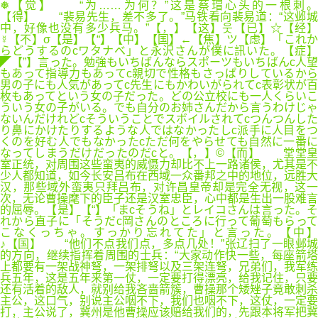
❅【觉】 “为……为何？”这是蔡瑁心头的一根刺。
【得】 “裴易先生，差不多了。”马铁看向裴易道：“这邺城
中，好像也没有多少兵马。”【，】【这】웃【已】☆【经】
☿【不】σ【是】【“】【中】【国】←【焦】ツ【虑】「これか
らどうするのcワタナベ」と永沢さんが僕に訊いた。【症】
◤【”】言った。勉強もいちばんならスポーツもいちばんc人望
もあって指導力もあってc親切で性格もさっぱりしているから
男の子にも人気があってc先生にもかわいがられてc表彰状が百
枚もあってという女の子だった。どの公立校にも一人くらいこ
ういう女の子がいる。でも自分のお姉さんだから言うわけじゃ
ないんだけれどcそういうことでスボイルされてcつんつんした
り鼻にかけたりするような人ではなかったしc派手に人目をつ
くのを好む人でもなかったcただ何をやらせても自然に一番に
なってしまうだけだったのだcと。【，】©【而】 堂堂皇
室正统，对周围这些蛮夷的威慑力却比不上一路诸侯，尤其是不
少人都知道，如今长安吕布在西域一众番邦之中的地位，远胜大
汉，那些域外蛮夷只拜吕布，对许昌皇帝却是完全无视，这一
次，无论曹操麾下的臣子还是汉室忠臣，心中都是生出一股难言
的屈辱。【是】【“】「まcそうね」とレイコさんは言った。そ
れから直子に「そうだc岡さんのところに行って葡萄もらって
こなくっちゃ。すっかり忘れてた」と言った。【中】
♪【国】 “他们不点我们点，多点几处！”张辽扫了一眼邺城
的方向，继续指挥着周围的士兵：“大家动作快一些，每座箭塔
上都要有一架战神弩，一架排弩以及三架连弩，兄弟们，我军练
兵五年，这是五年来第一仗，一定要打得漂亮，给我记住，只要
还有活着的敌人，就别给我吝啬箭簇，曹操那个矮矬子竟敢刺杀
主公，这口气，别说主公咽不下，我们也咽不下，这仗，一定要
打，主公说了，冀州是他曹操应该赔给我们的，先跟本将军把冀