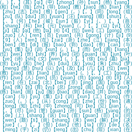
(，)【，】(其)【qi】(中)【zhong】(孙)【sun】(杨)【yang】
(和)【he】(指)【zhi】(导)【dao】(教)【jiao】(练)【lian】(朱)
【zhu】(志)【zhi】(根)【gen】(，)【，】(同)【tong】(组)
【zu】(队)【dui】(员)【yuan】(汪)【wang】(顺)【shun】(、)
【、】(何)【he】(峻)【jun】(毅)【yi】(、)【、】(商)
【shang】(科)【ke】(元)【yuan】(，)【，】(以)【yi】(及)
【ji】(其)【qi】(他)【ta】(4)【4】(位)【wei】(工)【gong】(作)
【zuo】(人)【ren】(员)【yuan】(共)【gong】(计)【ji】(9)
【9】(人)【ren】(在)【zai】(浙)【zhe】(江)【jiang】(本)
【ben】(地)【di】(报)【bao】(到)【dao】(参)【can】(与)
【yu】(集)【ji】(训)【xun】(。)【。】(而)【er】(两)【liang】
(位)【wei】(世)【shi】(界)【jie】(冠)【guan】(军)【jun】(叶)
【ye】(诗)【shi】(文)【wen】(、)【、】(徐)【xu】(嘉)【jia】
(余)【yu】(和)【he】(队)【dui】(友)【you】(朱)【zhu】(梦)
【meng】(慧)【hui】(以)【yi】(及)【ji】(几)【ji】(位)【wei】
(教)【jiao】(练)【lian】(员)【yuan】(、)【、】(工)【gong】
(作)【zuo】(人)【ren】(员)【yuan】(共)【gong】(8)【8】(人)
【ren】(在)【zai】(北)【bei】(京)【jing】(国)【guo】(家)
【jia】(体)【ti】(育)【yu】(总)【zong】(局)【ju】(训)【xun】
(练)【lian】(局)【ju】(报)【bao】(到)【dao】(并)【bing】(参)
【can】(与)【yu】(集)【ji】(训)【xun】(工)【gong】(作)
【zuo】(。)【。】(从)【cong】(这)【zhe】(份)【fen】(通)
【tong】(知)【zhi】(中)【zhong】(可)【ke】(见)【jian】(，)
【，】(尽)【jin】(管)【guan】(孙)【sun】(杨)【yang】(的)
【de】(上)【shang】(诉)【su】(官)【guan】(司)【si】(问)
【wen】(题)【ti】(尚)【shang】(未)【wei】(解)【jie】(决)
【jue】(，)【，】(但)【dan】(他)【ta】(的)【de】(名)
【ming】(字)【zi】(仍)【reng】(出)【chu】(现)【xian】(在)