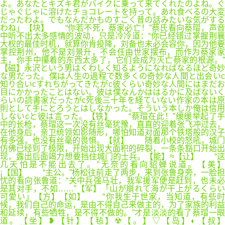
よ。あなたとキズキ君がバイクに乗って来てくれたのよね。ぐ
じゃぐじゃに溶けたチョコレートを持って。あれ食べるの大変
だったわよ。でもなんだかものすごく昔の話みたいな気がする
わね」【块】 “你若不死，蔡家必亡！”蔡氏看向蔡瑁，声音
中听不出太多感情的波动，只是冷冷道：“你已经错过掌握荆襄
大权的最佳时机，就算你肯投降，刘备也未必会容你，因为他要
掌控荆州，他不是刘景升，不会任由世家摆布，而作为蔡家家
主，你手中攥着的东西太多了，它们会成为灭亡蔡家的根源。”
【磁】永沢という男はくわしく知るようになればなるほど奇妙
な男だった。僕は人生の過程で数多くの奇妙な人間と出会いc
知り合いcすれちがってきたがc彼くらい奇妙な人間にはまだお
目にかかったことはない。彼は僕なんかははるかに及ばないく
らいの読書家だったがc死後三十年を経ていない作家の本は原
則として手にとろうとはしなかった。そういう本しか俺は信用
しないcと彼は言った。【铁】 “蔡瑁在此！”缓缓举起了手
中的长枪，蔡瑁这一次没有丝毫犹豫，直直的迎着张飞冲过去，
在他身后，亲卫统领如影随形，哪怕知道对面那个铁塔般的汉子
有多强，也没有丝毫的畏惧。【就】 随着小校的怒吼，城门
仿佛已经到了极限，开始出现大面积的碎裂，一条条豁口开始出
现，露出后面竭力想要挡住城门的士兵。【能】≈【让】 “这
几天怕是不能出去了。”无奈的看向貂蝉说道。【美】
¡【国】 “主公。”杨松往前走了两步，来到张鲁身旁，一脸担
忧的看向张鲁道：“关中兵强马壮，我军援军便是赶到，也未必
是其对手，不如……”【军】「山が崩れて海が干上がるくらい
可愛い」【方】【如】 “你我生于世家，当知道，有些时
候，我们自己的命运，是由不得自己来做主的，为了家族的利益
和延续，有些牺牲，是不得不做的。”才是淡淡的看了蔡瑁一眼
道。【坐】❥【针】【毡】☢【。】▽【岛】◐【叔】