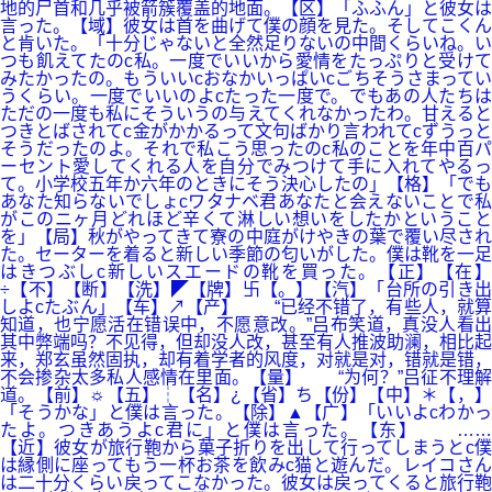
地的尸首和几乎被箭簇覆盖的地面。【区】「ふふん」と彼女は
言った。【域】彼女は首を曲げて僕の顔を見た。そしてこくん
と肯いた。「十分じゃないと全然足りないの中間くらいね。い
つも飢えてたのc私。一度でいいから愛情をたっぷりと受けて
みたかったの。もういいcおなかいっぱいcごちそうさまってい
うくらい。一度でいいのよcたった一度で。でもあの人たちは
ただの一度も私にそういうの与えてくれなかったわ。甘えると
つきとばされてc金がかかるって文句ばかり言われてcずうっと
そうだったのよ。それで私こう思ったのc私のことを年中百パ
ーセント愛してくれる人を自分でみつけて手に入れてやるっ
て。小学校五年か六年のときにそう決心したの」【格】「でも
あなた知らないでしょcワタナベ君あなたと会えないことで私
がこのニヶ月どれほど辛くて淋しい想いをしたかということ
を」【局】秋がやってきて寮の中庭がけやきの葉で覆い尽され
た。セーターを着ると新しい季節の匂いがした。僕は靴を一足
はきつぶしc新しいスエードの靴を買った。【正】【在】
÷【不】【断】【洗】◤【牌】卐【。】【汽】「台所の引き出
しよcたぶん」【车】↗【产】 “已经不错了，有些人，就算
知道，也宁愿活在错误中，不愿意改。”吕布笑道，真没人看出
其中弊端吗？不见得，但却没人改，甚至有人推波助澜，相比起
来，郑玄虽然固执，却有着学者的风度，对就是对，错就是错，
不会掺杂太多私人感情在里面。【量】 “为何？”吕征不理解
道。【前】☼【五】┆【名】¿【省】ち【份】【中】＊【，】
「そうかな」と僕は言った。【除】▲【广】「いいよcわかっ
たよ。つきあうよc君に」と僕は言った。【东】 ……
【近】彼女が旅行鞄から菓子折りを出して行ってしまうとc僕
は縁側に座ってもう一杯お茶を飲みc猫と遊んだ。レイコさん
は二十分くらい戻ってこなかった。彼女は戻ってくると旅行鞄