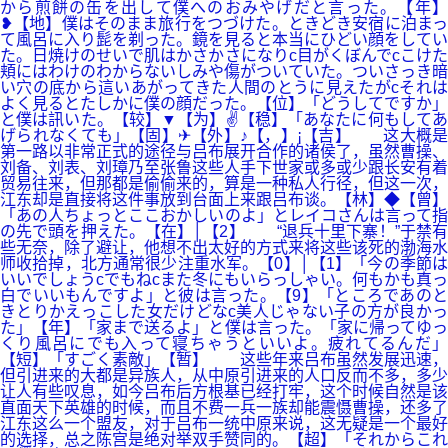
から煎餅の缶を出して僕へのおみやげだと言った。【年】
❥【地】僕はそのまま旅行をつづけた。ときどき安宿に泊まっ
て風呂に入り髭を剃った。鏡を見ると本当にひどい顔をしてい
た。日焼けのせいで肌はかさかさになりc目がくぼんでcこけた
頬にはわけのわからないしみや傷がついていた。ついさっき暗
い穴の底から這いあがってきた人間のとうに見えたがcそれは
よく見るとたしかに僕の顔だった。【位】「どうしてですか」
と僕は訊いた。【较】▼【为】✌【稳】「あなたに何もしてあ
げられなくても」【固】✈【外】♪【，】¡【吉】 这大概是
第一路以非常正式的途径与吕布展开合作的诸侯了，虽然曹操、
刘备、刘表、刘璋乃至张鲁这些人手下世家或多或少跟长安有着
贸易往来，但那都是偷偷来的，算是一种私人行径，但这一次，
江东却是直接将这件事放到台面上来跟吕布谈。【林】◆【曾】
「あの人ちょっとここおかしいのよ」とレイコさんは言って指
の先で頭を押えた。【在】│【2】 “退兵十里下寨！”于禁有
些无奈，除了避让，他想不出太好的方式来将这些该死的渤海水
师收拾掉，北方通常很少注重水军。【0】│【1】「今の季節は
いいでしょうcでもねcまた冬にもいらっしゃい。何もかも真っ
白でいいもんですよ」と彼は言った。【9】「ところであのと
きとりかえっこした女だけどなc美人じゃない子の方が良かっ
た」【年】「家まで送るよ」と僕は言った。「家に帰ってゆっ
くり風呂にでも入って寝ちゃうといいよ。疲れてるんだ」
【短】「すごく素敵」【暂】 这些年来吕布虽然发展迅速，
但引进来的大都是异族人，从中原引进来的人口反而不多，多少
让人有些叹息，如今吕布后方根基已经打牢，这个时候自然是该
直面天下英雄的时候，而且不费一兵一族却能震慑曹操，还多了
江东这么一个盟友，对于吕布一统中原来说，这无疑是一个最好
的选择，总之陈宫是绝对举双手赞同的。【超】「それからこれ