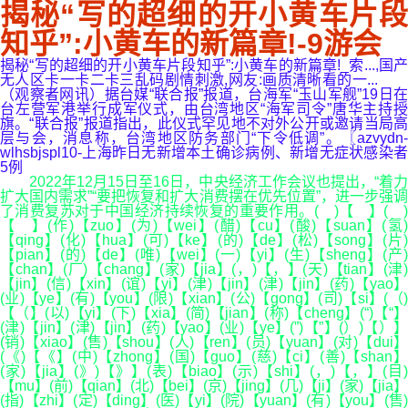
揭秘“写的超细的开小黄车片段
知乎”:小黄车的新篇章!-9游会
揭秘“写的超细的开小黄车片段知乎”:小黄车的新篇章!_索...,国产
无人区卡一卡二卡三乱码剧情刺激,网友:画质清晰看的一...
（观察者网讯）据台媒“联合报”报道，台海军“玉山军舰”19日在
台左营军港举行成军仪式，由台湾地区“海军司令”唐华主持授
旗。“联合报”报道指出，此仪式罕见地不对外公开或邀请当局高
层与会，消息称，台湾地区防务部门“下令低调”。〖azvydn-
wlhsbjspl10-上海昨日无新增本土确诊病例、新增无症状感染者
5例
2022年12月15日至16日，中央经济工作会议也提出，“着力
扩大国内需求”“要把恢复和扩大消费摆在优先位置”，进一步强调
了消费复苏对于中国经济持续恢复的重要作用。( )【 】( )
【 】(作)【zuo】(为)【wei】(醋)【cu】(酸)【suan】(氢)
【qing】(化)【hua】(可)【ke】(的)【de】(松)【song】(片)
【pian】(的)【de】(唯)【wei】(一)【yi】(生)【sheng】(产)
【chan】(厂)【chang】(家)【jia】(，)【，】(天)【tian】(津)
【jin】(信)【xin】(谊)【yi】(津)【jin】(津)【jin】(药)【yao】
(业)【ye】(有)【you】(限)【xian】(公)【gong】(司)【si】(（)
【（】(以)【yi】(下)【xia】(简)【jian】(称)【cheng】(“)【“】
(津)【jin】(津)【jin】(药)【yao】(业)【ye】(”)【”】(）)【）】
(销)【xiao】(售)【shou】(人)【ren】(员)【yuan】(对)【dui】
(《)【《】(中)【zhong】(国)【guo】(慈)【ci】(善)【shan】
(家)【jia】(》)【》】(表)【biao】(示)【shi】(，)【，】(目)
【mu】(前)【qian】(北)【bei】(京)【jing】(几)【ji】(家)【jia】
(指)【zhi】(定)【ding】(医)【yi】(院)【yuan】(有)【you】(售)