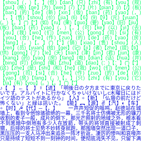
【shou】(，)【，】(但)【dan】(只)【zhi】(有)【you】(规)
【gui】(格)【ge】(为)【wei】(7)【7】(片)【pian】(/)【/】(板)
【ban】(的)【de】(新)【xin】(版)【ban】(药)【yao】(，)
【，】(售)【shou】(价)【jia】(6)【6】(9)【9】(元)【yuan】
(。)【。】(“)【“】(如)【ru】(果)【guo】(要)【yao】(旧)【jiu】
(板)【ban】(药)【yao】(，)【，】(可)【ke】(以)【yi】(去)
【qu】(我)【wo】(们)【men】(公)【gong】(司)【si】(有)
【you】(合)【he】(作)【zuo】(的)【de】(药)【yao】(房)
【fang】(。)【。】(”)【”】(销)【xiao】(售)【shou】(人)
【ren】(员)【yuan】(给)【gei】(记)【ji】(者)【zhe】(提)【ti】
(供)【gong】(了)【le】(天)【tian】(津)【jin】(君)【jun】(康)
【kang】(药)【yao】(房)【fang】(电)【dian】(话)【hua】(并)
【bing】(叮)【ding】(嘱)【zhu】(道)【dao】(：)【：】(“)【“】
(这)【zhe】(是)【shi】(和)【he】(我)【wo】(们)【men】(公)
【gong】(司)【si】(合)【he】(作)【zuo】(的)【de】(药)
【yao】(房)【fang】(，)【，】(只)【zhi】(有)【you】(它)
【ta】(有)【you】(。)【。】(”)【”】
♪【 】←【 】☿【进】「明後日の夕方までに東京に戻りた
いです。アルバイトに行かなくちゃいけないしc木曜日にはド
イツ語のテストがあるから」【入】÷【新】「仏壇の前だけど
怖くない」と緑は訊いた。【能】︻【源】✌【汽】◐【车】
÷【时】☭【代】─【，】 一声声短促的嗡鸣，赵德站在城
墙上，看到令他惊骇欲绝的一幕，三千名将士仿佛被无形的镰刀
收割的麦子一般，成片的倒下，那光芒照射的地域之外，根本看
不到黑暗中倒地有多少人在放箭，带头的将领直接被射成了刺
猬，后排的将士见势不妙转身就跑，那围墙突然出现一道口子，
黑压压的一支人马冲出来追杀一阵才折返，凄厉的惨叫和哀嚎声
只是持续了短短不到一刻钟的时间，便彻底消失不见，只留下满