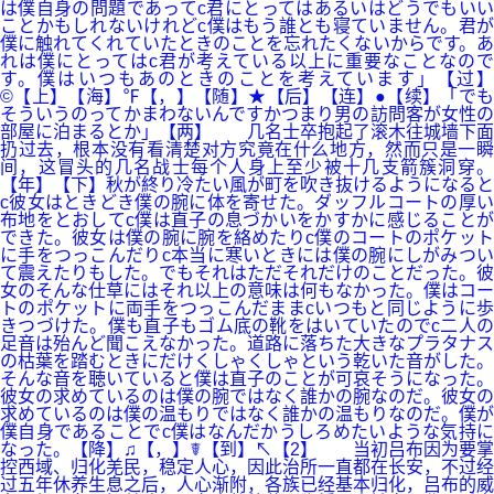
は僕自身の問題であってc君にとってはあるいはどうでもいい
ことかもしれないけれどc僕はもう誰とも寝ていません。君が
僕に触れてくれていたときのことを忘れたくないからです。あ
れは僕にとってはc君が考えている以上に重要なことなので
す。僕はいつもあのときのことを考えています」【过】
©【上】【海】℉【，】【随】★【后】【连】●【续】「でも
そういうのってかまわないんですかつまり男の訪問客が女性の
部屋に泊まるとか」【两】 几名士卒抱起了滚木往城墙下面
扔过去，根本没有看清楚对方究竟在什么地方，然而只是一瞬
间，这冒头的几名战士每个人身上至少被十几支箭簇洞穿。
【年】【下】秋が終り冷たい風が町を吹き抜けるようになると
c彼女はときどき僕の腕に体を寄せた。ダッフルコートの厚い
布地をとおしてc僕は直子の息づかいをかすかに感じることが
できた。彼女は僕の腕に腕を絡めたりc僕のコートのポケット
に手をつっこんだりc本当に寒いときには僕の腕にしがみつい
て震えたりもした。でもそれはただそれだけのことだった。彼
女のそんな仕草にはそれ以上の意味は何もなかった。僕はコー
トのポケットに両手をつっこんだままcいつもと同じように歩
きつづけた。僕も直子もゴム底の靴をはいていたのでc二人の
足音は殆んど聞こえなかった。道路に落ちた大きなプラタナス
の枯葉を踏むときにだけくしゃくしゃという乾いた音がした。
そんな音を聴いていると僕は直子のことが可哀そうになった。
彼女の求めているのは僕の腕ではなく誰かの腕なのだ。彼女の
求めているのは僕の温もりではなく誰かの温もりなのだ。僕が
僕自身であることでc僕はなんだかうしろめたいような気持に
なった。【降】♫【，】☤【到】↖【2】 当初吕布因为要掌
控西域、归化羌民，稳定人心，因此治所一直都在长安，不过经
过五年休养生息之后，人心渐附，各族已经基本归化，吕布的威