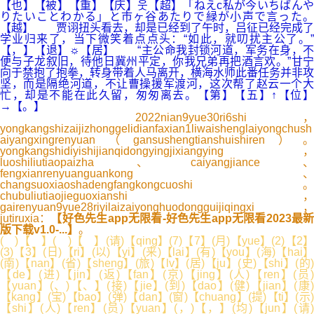
【也】【被】【重】【庆】웃【超】「ねえc私が今いちばんや
りたいことわかる」と市ヶ谷あたりで緑が小声で言った。
【越】 贾诩扭头看去，却是已经到了午时，吕征已经完成了
学业归来了，当下微笑着点点头：“如此，就叨扰主公了。”
【，】【退】☼【居】 “主公命我封锁河道，军务在身，不
便与子龙叙旧，待他日冀州平定，你我兄弟再把酒言欢。”甘宁
向于禁抱了抱拳，转身带着人马离开，横海水师此番任务并非攻
坚，而是隔绝河道，不让曹操援军渡河，这次帮了赵云一个大
忙，却是不能在此久留，匆匆离去。【第】【五】↑【位】
→【。】
2022nian9yue30ri6shi，
yongkangshizaijizhonggelidianfaxian1liwaishenglaiyongchush
aiyangxingrenyuan（gansushengtianshuishiren）。
yongkangshidiyishijianqidongyingjixiangying，
luoshiliutiaopaizha、caiyangjiance、
fengxianrenyuanguankong、
changsuoxiaoshadengfangkongcuoshi。
chubuliutiaojieguoxianshi，
gairenyuan9yue28riyilaizaiyonghuodongguijiqingxi，
jutiruxia：
【好色先生app无限看-好色先生app无限看2023最
版下载v1.0-...】
。
( )【 】( )【 】(请)【qing】(7)【7】(月)【yue】(2)【2】
(3)【3】(日)【ri】(以)【yi】(来)【lai】(有)【you】(海)【hai】
(南)【nan】(省)【sheng】(旅)【lv】(居)【ju】(史)【shi】(的)
【de】(进)【jin】(返)【fan】(京)【jing】(人)【ren】(员)
【yuan】(、)【、】(接)【jie】(到)【dao】(健)【jian】(康)
【kang】(宝)【bao】(弹)【dan】(窗)【chuang】(提)【ti】(示)
【shi】(人)【ren】(员)【yuan】(，)【，】(均)【jun】(请)