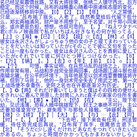
名已经足矣震慑丝路，又有大将徐荣、张绣二人镇守西北，后方
稳定，而这个时候，吕布的战略重心随着中原诸侯态度的变化，
已经逐渐转移到中原。【0】【2】【1】【年】 “人之常情，
只是……”吕布摇了摇头，人老了，自然希望给后代留下些什
么，郑玄两袖清风，财产是不用想了，至于名望，对于郑小同来
说，或许更是负担，想想，也挺可悲的。【，】「ねえワタナベ
君cポルノ映画館で私がいちばん好きなもの何か知ってる」
【上】☆【海】◈【已】│【反】【超】☆【吉】【林】⊿【4】
彼女は永沢さんがしょっちゅう他の女の子と寝てまわっている
ことをだいたいは知っていたがcそのことで彼に文句を言った
ことは一度もなかった。彼女は永沢さんのことを真剣に愛して
いたがcそれでいて彼に何ひとつ押しつけなかった。【8】
↑【万】【辆】【。】【去】σ【年】【前】【1】☼【1】
︻【个】 可惜，事实证明，在兵荒马乱的战场之上，剑术的
作用非常有限，马战和步战完全是两回事，战场跟江湖斗狠也是
南辕北辙，在公平的环境下，当年他甚至以剑术戏耍曹魏猛将许
褚，但到了马背上，他的一身剑术完全失去了用武之地，第一次
上战场便不幸重伤，史阿之名也在许都逐渐沦为历史。【月】
【，】✪【两】それだけ書いてしまうと僕はその四枚の便せん
をきれいに畳んで用意した封筒に入れc直子の実家の住所を書
いた。【地】¡【差】●【距】☿【仍】【在】 “主公，陛下年
幼，见识浅薄，恐有人暗中挑拨陛下，封王之事绝不可行，主公
还要加强皇宫守卫，避免陛下与那些人接触。”钟繇躬身道。
【继】☆【续】【扩】│【大】【；】【与】┄【此】【同】
【时】÷【，】【湖】 “下去吧，接下来会有任务，刑法暂
缓，待任务完成后再说。”吕布挥了挥手，夜鹰依言退下。
【北】「そうだc少し遠くだけれどあなたをつれていきたい店
があるの。ちょっと時間がかかってもかまわないかしら」