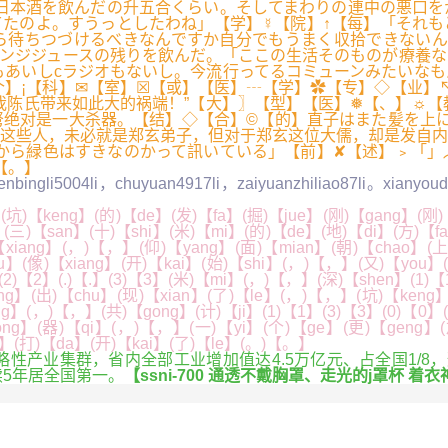
日本酒を飲んだの升五合くらい。そしてまわりの連中の悪口を
ってたのよ。すうっとしたわね」【学】☿【院】↑【每】「それ
ら待ちつづけるべきなんですか自分でもうまく収拾できないん
ンジジュースの残りを飲んだ。「ここの生活そのものが療養なの
vもあいしcラジオもないし。今流行ってるコミューンみたいな
】¡【科】✉【室】☒【或】【医】┄【学】✿【专】◇【业】↖
我陈氏带来如此大的祸端！”【大】〗【型】【医】❅【、】☼
弩绝对是一大杀器。【结】◇【合】©【的】直子はまた髪を上
这些人，未必就是郑玄弟子，但对于郑玄这位大儒，却是发自内
から緑色はすきなのかって訊いている」【前】✘【述】﹥「」
【。】
nbingli5004li，chuyuan4917li，zaiyuanzhiliao87li。xianyouda
(坑)【keng】(的)【de】(发)【fa】(掘)【jue】(刚)【gang】(刚)
】(三)【san】(十)【shi】(米)【mi】(的)【de】(地)【di】(方)【fa
【xiang】(，)【，】(仰)【yang】(面)【mian】(朝)【chao】(上
】(像)【xiang】(开)【kai】(始)【shi】(，)【，】(又)【you】(一
2)【2】(.)【.】(3)【3】(米)【mi】(，)【，】(深)【shen】(1)【1】
g】(出)【chu】(现)【xian】(了)【le】(，)【，】(坑)【keng】(
g】(，)【，】(共)【gong】(计)【ji】(1)【1】(3)【3】(0)【0】(
【tong】(器)【qi】(，)【，】(一)【yi】(个)【ge】(更)【geng】
an】(打)【da】(开)【kai】(了)【le】(。)【。】
产业集群，省内全部工业增加值达4.5万亿元、占全国1/8
续5年居全国第一。
【ssni-700 通透不戴胸罩、走光的j罩杯 着衣