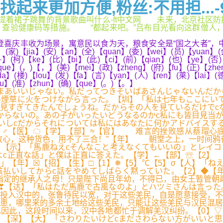
来更加方便,粉丝:不用担...-
..,提着裙子跳舞的背景歌曲叫什么-ft中文网 未来，北京社
康码等措施。 “都起来吧。”吕布目光看向这群僧人，皱眉道：“究竟
喜庆丰收为场景，寓意民以食为天，粮食安全是“国之大者”，
)【jia】(安)【an】(全)【quan】(委)【wei】(员)【yuan】(会)
【·】(柯)【ke】(比)【bi】(此)【ci】(前)【qian】(也)【ye】(否
que】(，)【，】(美)【mei】(政)【zheng】(府)【fu】(正)【zhe
a】(楼)【lou】(发)【fa】(言)【yan】(人)【ren】(莱)【lai】(德
bu】(准)【zhun】(确)【que】(。)【。】
まあいいじゃない。私だってつきそいばあさんじゃないんだか
煙草に火をつけながら言った。【圳】「私は七年もここにいて
見すぎてきたんでしょうね。だからその人を見ているだけでc
からないの。あの子がいったいどうなるのかc私にも皆目見当
いしcだからそれについては私にはあなたに何かアドバイスす
】♂【医】☁【学】【部】≈【官】 难言的挫败感从蔡瑁心
心，这种货色，用不了三合！”【年】 朝堂之上，一时间鸦雀
【示】「馬鹿ねえcそんなこと考えなくてもいいの」とレイコ
c正直な話」と僕は正直に答えた。【学】←【部】☏【2】 
」【年】☒【招】【生】□【1】❅【5】℃【5】σ【人】「ね
咳払いしてからc話をやめてしばらく黙っていた。【2】◆【
定的继承人之母！只是陛下尚且年幼，不得已，由女王暂管朝政
❣【达】「私はただ馬鹿で古風なのよ」とハツミさんは言った
投入汉中的，张鲁待民以宽，对于这些羌民，自是愿意接受，不
患，哪里来的多余土地给这些羌民，只能让这些羌民与汉民混居
因此，这段时间以来，汉中各地都忙于调解羌汉纠纷。【0】▽
。【深】【大】「さわりたいけどcまださわらない方がいいと