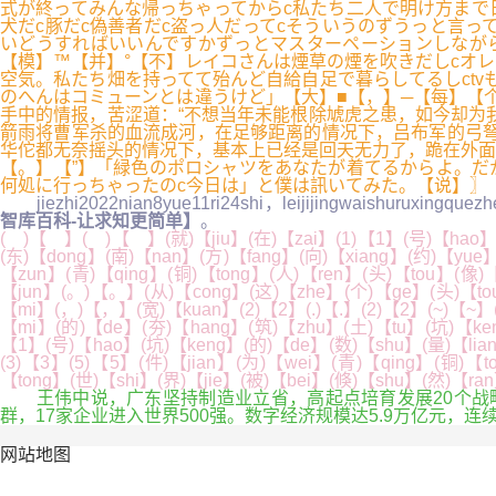
式が終ってみんな帰っちゃってからc私たち二人で明け方まで
犬だc豚だc偽善者だc盗っ人だってcそういうのずうっと言
いどうすればいいんですかずっとマスターペーションしなが
【模】™【并】°【不】レイコさんは煙草の煙を吹きだしcオレ
空気。私たち畑を持ってて殆んど自給自足で暮らしてるしct
のへんはコミューンとは違うけど」【大】■【，】─【每】【个
手中的情报，苦涩道：“不想当年未能根除虓虎之患，如今却为
箭雨将曹军杀的血流成河，在足够距离的情况下，吕布军的弓
华佗都无奈摇头的情况下，基本上已经是回天无力了，跪在外面
【。】【”】「緑色のポロシャツをあなたが着てるからよ。だ
何処に行っちゃったのc今日は」と僕は訊いてみた。【说】〗
jiezhi2022nian8yue11ri24shi，leijijingwaishuruxingquezhe
智库百科-让求知更简单】
。
( )【 】( )【 】(就)【jiu】(在)【zai】(1)【1】(号)【hao】
(东)【dong】(南)【nan】(方)【fang】(向)【xiang】(约)【yue
【zun】(青)【qing】(铜)【tong】(人)【ren】(头)【tou】(像)
【jun】(。)【。】(从)【cong】(这)【zhe】(个)【ge】(头)【tou
【mi】(，)【，】(宽)【kuan】(2)【2】(.)【.】(2)【2】(~)【~】(
【mi】(的)【de】(夯)【hang】(筑)【zhu】(土)【tu】(坑)【ken
【1】(号)【hao】(坑)【keng】(的)【de】(数)【shu】(量)【lian
(3)【3】(5)【5】(件)【jian】(为)【wei】(青)【qing】(铜)
【tong】(世)【shi】(界)【jie】(被)【bei】(倏)【shu】(然)【r
王伟中说，广东坚持制造业立省，高起点培育发展20个战略性
群，17家企业进入世界500强。数字经济规模达5.9万亿元，连
网站地图