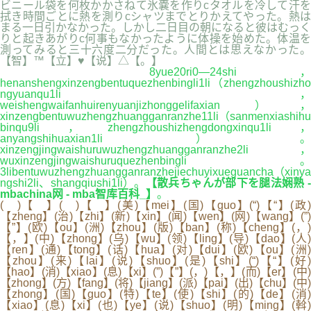
ビニール袋を何枚かかさねて氷嚢を作りcタオルを冷して汗を
拭き時間ごとに熱を測りcシャツまでとりかえてやった。熱は
まる一日引かなかった。しかし二日目の朝になると彼はむっく
りと起きあがりc何事もなかったように体操を始めた。体温を
測ってみると三十六度二分だった。人間とは思えなかった。
【智】™【立】♥【说】△【。】
8yue20ri0—24shi，
henanshengxinzengbentuquezhenbingli1li（zhengzhoushizho
ngyuanqu1li，
weishengwaifanhuirenyuanjizhonggelifaxian），
xinzengbentuwuzhengzhuangganranzhe11li（sanmenxiashihu
binqu9li，zhengzhoushizhengdongxinqu1li，
anyangshihuaxian1li）。
xinzengjingwaishuruwuzhengzhuangganranzhe2li，
wuxinzengjingwaishuruquezhenbingli。
3libentuwuzhengzhuangganranzhejiechuyixueguancha（xinya
ngshi2li、shangqiushi1li）。
【散兵ちゃんが部下を腿法娴熟 -
mbachina网 - mba智库百科_】
。
( )【 】( )【 】(美)【mei】(国)【guo】(“)【“】(政)
【zheng】(治)【zhi】(新)【xin】(闻)【wen】(网)【wang】(”)
【”】(欧)【ou】(洲)【zhou】(版)【ban】(称)【cheng】(，)
【，】(中)【zhong】(乌)【wu】(领)【ling】(导)【dao】(人)
【ren】(通)【tong】(话)【hua】(对)【dui】(欧)【ou】(洲)
【zhou】(来)【lai】(说)【shuo】(是)【shi】(“)【“】(好)
【hao】(消)【xiao】(息)【xi】(”)【”】(，)【，】(而)【er】(中)
【zhong】(方)【fang】(将)【jiang】(派)【pai】(出)【chu】(中)
【zhong】(国)【guo】(特)【te】(使)【shi】(的)【de】(消)
【xiao】(息)【xi】(也)【ye】(说)【shuo】(明)【ming】(斡)