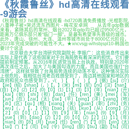
《秋霞鲁丝》hd高清在线观看
-9游会
《秋霞鲁丝》hd高清在线观看 -hd720高清免费播放 -光棍影院,
八重神子被×哭还流东西图片 - 梅花安卓网 从去年gdp数据
来看，紧随其后的常州、烟台2022年gdp均已超过9500亿元，
距离万亿俱乐部只差“临门一脚”，是最有希望率先晋级的城市。
此外，唐山、徐州、大连、温州等城市尚处于8000亿元阶段，
2023年完成突破的可能性不大。★xncvsgj-wlhsbjspl10-韩国也
要讨个说法
北京联合大学台湾研究院副院长 李振广：这些消息传出来
实际上是代表了这些国家对于台海局势有着深深的担忧，它们要
提前制定预案。从2016年民进党当局上台执政，特别是2020年
再次连任之后，加大了与美国勾连的力度，而且美国也强打“台
湾牌”，这样就导致了台海局势连续的动荡不安。这种情况实际
上很危险，我相信台湾老百姓感受到了，周边其他国家和地区的
政府和民众也感受到了。√( )【 】( )【 】(据)【ju】(介)
【jie】(绍)【shao】(，)【，】(米)【mi】(尼)【ni】(汉)【han】
(自)【zi】(2)【2】(0)【0】(1)【1】(3)【3】(年)【nian】(开)
【kai】(始)【shi】(担)【dan】(任)【ren】(美)【mei】(军)
【jun】(在)【zai】(太)【tai】(平)【ping】(洋)【yang】(地)
【di】(区)【qu】(相)【xiang】(关)【guan】(职)【zhi】(务)
【wu】(，)【，】(包)【bao】(括)【kuo】(从)【cong】(2)
【2】(0)【0】(1)【1】(9)【9】(年)【nian】(9)【9】(月)
【yue】(到)【dao】(2)【2】(0)【0】(2)【2】(1)【1】(年)
【nian】(8)【8】(月)【yue】(任)【ren】(“)【“】(印)【yin】(太)
【tai】(”)【”】(司)【si】(令)【ling】(部)【bu】(副)【fu】(司)