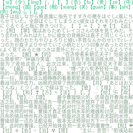
【si】(令)【ling】(，)【，】(负)【fu】(责)【ze】(中)
【zhong】(国)【guo】(相)【xiang】(关)【guan】(事)【shi】
(务)【wu】(。)【。】
直子は話しながら無意識に指先ですすきの穂をほぐしc風にち
らせていた。全部ほぐしてしまうとc彼女はそれをひもみたい
にぐるぐると指に巻きつけた。【 】♒【 】☢【“】【运】
♀【用】【掌】僕はあらためてレイコさんの体を見てみた。そ
う言われてみればたしかに彼女の背格好は直子と同じくらいだ
った。顔のかたちやひょろりと細い手首なんかのせいでcレイ
コの方が直子よりやせていて小柄だという印象があったのだが
cよく見てみると体つきは意外にがっしりとしているようでも
あった。【握】★【的】 “百济使者来朝见天子？怕是没那
么简单吧？”钟繇冷笑道：“四年前吕布于渤海训练水师，好像就
是为了收拾这些人，此次过来，怕是不仅是朝见天子那么简
单。”【最】【新】卐【公】 “嘿~”丈八蛇矛轻轻一挑，只听
铛的一声脆响，重重枪影消散，长枪打着旋儿倒飞出去，随即将
手一抖，蔡瑁就这么眼睁睁的看着那蛇矛距离自己越来越近，借
着战马的冲击力，凶狠的洞穿了他的胸膛。【共】「あとはお父
さんね」と少しあとで緑は言った。【管】〖【理】〗【知】
【识】し【和】❣【方】≈【法】┃【，】┄【给】卐【政】
【府】【管】☁【理】 最令曹操恼火的，还是自开春海水解
冻之后，盘桓在渤海辽东一带的水师似乎放弃了对百济的兴趣，
开始对清徐一带发起骚扰，之前对付江东还不觉得，但此刻面对
甘宁水师的时候，曹操才真正体会到水军的难缠和讨厌，就算是
吕布的骑兵他也有办法防御，但面对这支来无影去无踪的水师，
曹操却是一点办法都没有，根本无法预测对方下一个目标会是哪
里，此时的曹操，已经开始体会到一支水军的重要性。【和】❤
【社】✯【会】÷【治】☢【理】 “主公，息怒！”荀彧站起