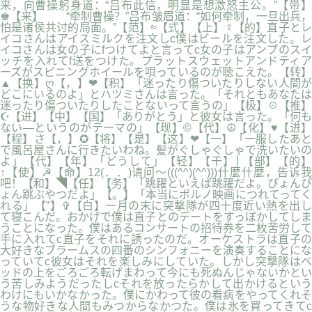
来，向曹操躬身道：“吕布此信，明显是想激怒主公。”【带】
♚【来】 “牵制曹操？”吕布皱眉道：“如何牵制，一旦出兵，
怕是诸侯共讨的局面。”【范】≈【式】【上】☿【的】直子とレ
イコさんはアイスミルクを注文しc僕はビールを注文した。レ
イコさんは女の子にfつけてよと言ってc女の子はアンプのスイ
ッチを入れてf送をつけた。プラットスウェットアンドティア
ーズがスピニングホイールを唄っているのが聴こえた。【转】
▲【换】ღ【，】❤【积】「迷ったり傷ついたりしない人間が
どこにいるのよ」とハツミさんは言った。「それともあなたは
迷ったり傷ついたりしたことないって言うの」【极】☉【推】
☪【进】【中】【国】「ありがとう」と彼女は言った。「何も
ない―というのがテーマの」【现】©【代】☮【化】♥【进】
【程】さ【，】✪【将】【是】【这】❤【一】「一服したあと
で風呂屋さんに行きたいわね。髪がぐしゃぐしゃで洗いたいの
よ」【代】【年】「どうして」【轻】【干】│【部】【的】
↑【使】☭【命】12(．．)请问～(((^^)(^^)))什麼什麼，告诉我
吧！【和】◥【任】【务】「跳躍といえば跳躍だよ。ぴょんぴ
ょん跳ぶやつだよ」【。】「本当にポルノ映画につれてってく
れる」【”】✞【白】一月の末に突撃隊が四十度近い熱を出し
て寝こんだ。おかげで僕は直子とのデートをすっぼかしてしま
うことになった。僕はあるコンサートの招待券を二枚苦労して
手に入れてc直子をそれに誘ったのだ。オーケストラは直子の
大好きなブラームスの四番のシンフォニーを演奏することにな
っていてc彼女はそれを楽しみにしていた。しかし突撃隊はベ
ッドの上をごろごろ転げまわって今にも死ぬんじゃないかとい
う苦しみようだったしcそれを放ったらかして出かけるという
わけにもいかなかった。僕にかわって彼の看病をやってくれそ
うな物好きな人間もみつからなかつた。僕は氷を買ってきてc