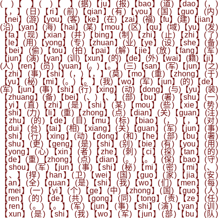
( )【 】( )【 】(据)【ju】(报)【bao】(道)【dao】(，)
【，】(日)【ri】(前)【qian】(有)【you】(国)【guo】(内)
【nei】(游)【you】(客)【ke】(在)【zai】(福)【fu】(建)【jian】
(沿)【yan】(海)【hai】(某)【mou】(区)【qu】(域)【yu】(发)
【fa】(现)【xian】(并)【bing】(制)【zhi】(止)【zhi】(了)
【le】(用)【yong】(专)【zhuan】(业)【ye】(设)【she】(备)
【bei】(偷)【tou】(拍)【pai】(解)【jie】(放)【fang】(军)
【jun】(演)【yan】(训)【xun】(的)【de】(外)【wai】(籍)【ji】
(人)【ren】(员)【yuan】(。)【。】(三)【san】(军)【jun】(之)
【zhi】(事)【shi】(，)【，】(莫)【mo】(重)【zhong】(于)
【yu】(秘)【mi】(。)【。】(我)【wo】(军)【jun】(的)【de】
(军)【jun】(事)【shi】(行)【xing】(动)【dong】(与)【yu】(装)
【zhuang】(备)【bei】(、)【、】(部)【bu】(署)【shu】(一)
【yi】(直)【zhi】(是)【shi】(某)【mou】(些)【xie】(势)
【shi】(力)【li】(重)【zhong】(点)【dian】(关)【guan】(注)
【zhu】(的)【de】(目)【mu】(标)【biao】(，)【，】(对)
【dui】(台)【tai】(相)【xiang】(关)【guan】(军)【jun】(事)
【shi】(行)【xing】(动)【dong】(和)【he】(部)【bu】(署)
【shu】(更)【geng】(是)【shi】(别)【bie】(有)【you】(用)
【yong】(心)【xin】(者)【zhe】(刺)【ci】(探)【tan】(的)
【de】(重)【zhong】(点)【dian】(。)【。】(保)【bao】(守)
【shou】(军)【jun】(事)【shi】(秘)【mi】(密)【mi】(、)
【、】(捍)【han】(卫)【wei】(国)【guo】(家)【jia】(安)
【an】(全)【quan】(是)【shi】(我)【wo】(们)【men】(每)
【mei】(一)【yi】(个)【ge】(中)【zhong】(国)【guo】(人)
【ren】(的)【de】(共)【gong】(同)【tong】(责)【ze】(任)
【ren】(。)【。】(军)【jun】(事)【shi】(演)【yan】(训)
【xun】(是)【shi】(我)【wo】(军)【jun】(部)【bu】(队)