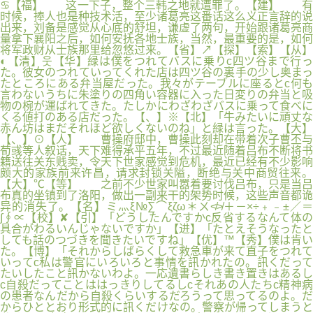
♋【福】 这一下子，整个三韩之地就遭罪了。【建】 有
时候，捧人也是种技术活，至少诸葛亮这番话这么义正言辞的说
出来，刘备是感觉从心底的舒坦，谦虚了两句，开始跟诸葛亮商
量拿下襄阳之后，如何安抚各地士族，当然，最重要的是，如何
将军政财从士族那里给忽悠过来。【省】↗【探】【索】【从】
◐【清】웃【华】緑は僕をつれてバスに乗りc四ツ谷まで行っ
た。彼女のつれていってくれた店は四ツ谷の裏手の少し奥まっ
たところにある弁当屋だった。我々がテーブルに座るとc何も
言わないうちに朱塗りの四角い容器に入った日変りの弁当と吸
物の椀が運ばれてきた。たしかにわざわざバスに乗って食べに
くる値打のある店だった。【、】※【北】「牛みたいに頑丈な
赤ん坊はまだそれほど欲しくないのね」と緑は言った。【大】
【、】⊙【人】 曹操府邸中，曹操此刻却在带着次子曹丕与
荀彧等人叙话，天下难得承平五年，不过最近随着吕布不断将书
籍送往关东贱卖，令天下世家感觉到危机，最近已经有不少影响
颇大的家族前来许昌，请求封锁关隘，断绝与关中商贸往来。
【大】℃【等】 之前不少世家叫嚣着要讨伐吕布，只是当吕
布真的坐镇到了洛阳，做出一副来干的架势时候，这些声音都诡
异的消失了。【名】ミ灬ξ№∑⌒ξζω＊ㄨ≮≯＋－×÷﹢﹣±／＝
∫∮∝【校】✘【引】「どうしたんですかc反省するなんて体の
具合がわるいんじゃないですか」【进】「たとえそうなったと
しても話のつづきを聞きたいですね」【优】™【秀】僕は肯い
た。【博】「それからしばらくして救急車が来て直子をつれて
いってc私は警官にいろいろと事情を訊かれたの。訊くだって
たいしたこと訊かないわよ。一応遺書らしき書き置きはあるし
c自殺だってことははっきりしてるしcそれあの人たちc精神病
の患者なんだから自殺くらいするだろうって思ってるのよ。だ
からひととおり形式的に訊くだけなの。警察が帰ってしまうと