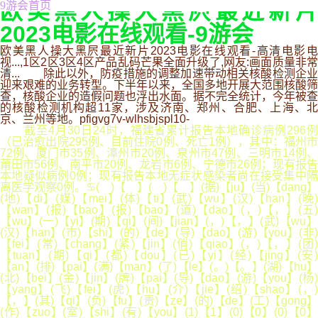
欧美黑人操大黑屄最近新片
9游会首页
2023电影在线观看-9游会
欧美黑人操大黑屄最近新片2023电影在线观看-高清电影电
视...,1区2区3区4区产品乱码芒果全面升级了,网友:画面质量非常
清... 除此以外，防疫措施的调整加速带动相关核酸检测企业
迎来艰难的业务转型。下半年以来，全国多地开展大范围核酸筛
查，核酸企业的造假问题也浮出水面。据不完全统计，今年被查
的核酸检测机构超11家，涉及济南、郑州、合肥、上海、北
京、兰州等地。pfigvg7v-wlhsbjspl10-
截至4月30日24时，福建省累计报告本地确诊病例296例
（已治愈出院295例、目前住院0例、死亡1例），其中：福州市
72例、厦门市35例、漳州市20例、泉州市47例、三明市14例、
莆田市56例、南平市20例、龙岩市6例、宁德市26例；现有报告
本地疑似病例0例；现有报告本地无症状感染者尚在接受集中隔
离医学观察0例。♋( )【 】( )【 】(据)【ju】(当)【dang】
(地)【di】(媒)【mei】(体)【ti】(武)【wu】(汉)【han】(晚)
【wan】(报)【bao】(报)【bao】(道)【dao】(，)【，】(五)
【wu】(一)【yi】(期)【qi】(间)【jian】(，)【，】(武)【wu】
(汉)【han】(市)【shi】(的)【de】(导)【dao】(游)【you】(非)
【fei】(常)【chang】(紧)【jin】(俏)【qiao】(，)【，】(团)
【tuan】(期)【qi】(都)【dou】(已)【yi】(经)【jing】(安)
【an】(排)【pai】(满)【man】(了)【le】(。)【。】(湖)【hu】
(北)【bei】(金)【jin】(牌)【pai】(导)【dao】(游)【you】(杨)
【yang】(飞)【fei】(虎)【hu】(介)【jie】(绍)【shao】(，)
【，】(其)【qi】(负)【fu】(责)【ze】(的)【de】(工)【gong】
(作)【zuo】(室)【shi】(有)【you】(1)【1】(0)【0】(0)【0】