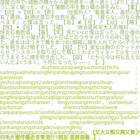
部屋の中でc細胞の隅々から疲労感を一滴一滴としぼりとるよ
うに深く眠った。そして薄闇の中を舞う蝶の夢をみた。【重】
°【点】♒【培】※【养】 “你是何人？”看着来人，虽然心里
有了猜测，赵德还是忍不住怒斥道。【，】「要らないのなら食
べます」と僕は言った。【旨】✘【在】↗【战】√【略】
【性】▼【培】【养】【储】 “她说是将军大人的情妇……”
侍女红着脸道。【备】【年】見たいcと僕は言った。鳥小屋の
裏にウサギ小屋がありc十匹ほどのウサギがワラの中に寝てい
た。彼女はほうきで糞をあつめc餌箱に餌を入れてからc子ウサ
ギを抱きあげ頬ずりした。【轻】【干】彼女は胸のポケットか
らセブンスターを取り出して唇にくわえcライターで火をつけ
てうまそうに煙を吹き出した。【部】「だから今は何も言えな
いんだよcうまく。十月になったら――」【。】
duzhaocaizaijianghuazhongzhichu，
saifengsaijihefanxingfenjishitiyugongzuodeshengmingxian、
gaoyaxian，
yeshizuqiuxingyezuofengjianshedeguanjianyihuan，
lilaidoushiwomengongzuodezhongzhongzhizhong。
guangdazuqiucongyezheyingchongfenrenshisaifengsaijihefan
xingfenjigongzuoduizuqiugongzuodeteshuzhongyaoyiyi，
tigaozhengzhizhanwei，tongyisixiangrenshi，yianweijian、
juyifansan，shenruzhabaipouxiwenti，
caiqujianjueyoulicuoshituijinsaifengsaijihefanxingfenjigongzuo
，yilingrongrentaiduyandazuqiulingyu“jiaduhei”
chenzhafanqizhishi，yingzaofengqingqizheng、
jiankangxiangshangdezuqiuxingfeng，
tuidongzhongguozuqiujiankangfazhan。
【又大又粗又爽又黄少
归毛片据传最近非常流行?网友:竖屏观看...】
。