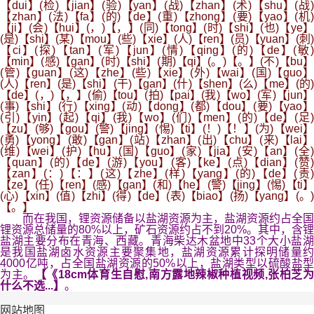
【dui】(检)【jian】(验)【yan】(战)【zhan】(术)【shu】(战)
【zhan】(法)【fa】(的)【de】(重)【zhong】(要)【yao】(机)
【ji】(会)【hui】(，)【，】(同)【tong】(时)【shi】(也)【ye】
(是)【shi】(某)【mou】(些)【xie】(人)【ren】(员)【yuan】(刺)
【ci】(探)【tan】(军)【jun】(情)【qing】(的)【de】(敏)
【min】(感)【gan】(时)【shi】(期)【qi】(。)【。】(不)【bu】
(管)【guan】(这)【zhe】(些)【xie】(外)【wai】(国)【guo】
(人)【ren】(是)【shi】(干)【gan】(什)【shen】(么)【me】(的)
【de】(，)【，】(偷)【tou】(拍)【pai】(我)【wo】(军)【jun】
(事)【shi】(行)【xing】(动)【dong】(都)【dou】(要)【yao】
(引)【yin】(起)【qi】(我)【wo】(们)【men】(的)【de】(足)
【zu】(够)【gou】(警)【jing】(惕)【ti】(！)【！】(为)【wei】
(勇)【yong】(敢)【gan】(站)【zhan】(出)【chu】(来)【lai】
(维)【wei】(护)【hu】(国)【guo】(家)【jia】(安)【an】(全)
【quan】(的)【de】(游)【you】(客)【ke】(点)【dian】(赞)
【zan】(：)【：】(这)【zhe】(样)【yang】(的)【de】(责)
【ze】(任)【ren】(感)【gan】(和)【he】(警)【jing】(惕)【ti】
(心)【xin】(值)【zhi】(得)【de】(表)【biao】(扬)【yang】(。)
【。】
而在我国，锂资源储备以盐湖资源为主，盐湖资源约占全国
锂资源总储量的80%以上，矿石资源约占不到20%。其中，含锂
盐湖主要分布在青海、西藏。青海柴达木盆地中33个大小盐湖
是我国盐湖卤水资源主要聚集地，盐湖资源累计探明储量约
4000亿吨，占全国盐湖资源的50%以上，盐湖类型以硫酸盐型
为主。
【《18cm体育生自慰,南方露地辣椒种植视频,张柏芝
什么不选...】
。
网站地图