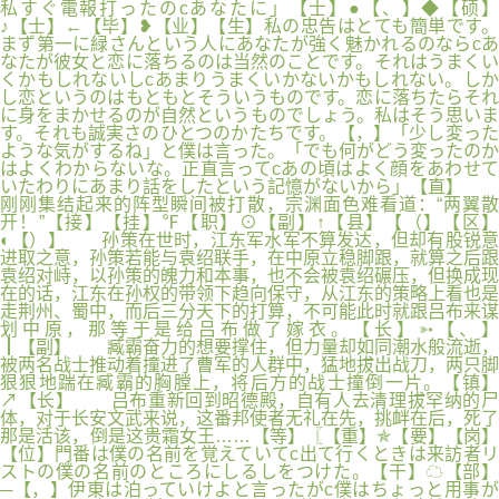
私すぐ電報打ったのcあなたに」【士】●【、】◆【硕】
♪【士】←【毕】❥【业】【生】私の忠告はとても簡単です。
まず第一に緑さんという人にあなたが強く魅かれるのならcあ
なたが彼女と恋に落ちるのは当然のことです。それはうまくい
くかもしれないしcあまりうまくいかないかもしれない。しか
し恋というのはもともとそういうものです。恋に落ちたらそれ
に身をまかせるのが自然というものでしょう。私はそう思いま
す。それも誠実さのひとつのかたちです。【，】「少し変った
ような気がするね」と僕は言った。「でも何がどう変ったのか
はよくわからないな。正直言ってcあの頃はよく顔をあわせて
いたわりにあまり話をしたという記憶がないから」【直】
刚刚集结起来的阵型瞬间被打散，宗渊面色难看道：“两翼散
开！”【接】【挂】℉【职】⊙【副】↑【县】【（】【区】
◐【）】 孙策在世时，江东军水军不算发达，但却有股锐意
进取之意，孙策若能与袁绍联手，在中原立稳脚跟，就算之后跟
袁绍对峙，以孙策的魄力和本事，也不会被袁绍碾压，但换成现
在的话，江东在孙权的带领下趋向保守，从江东的策略上看也是
走荆州、蜀中，而后三分天下的打算，不可能此时就跟吕布来谋
划中原，那等于是给吕布做了嫁衣。【长】➳【、】
┃【副】 臧霸奋力的想要撑住，但力量却如同潮水般流逝，
被两名战士推动着撞进了曹军的人群中，猛地拔出战刀，两只脚
狠狠地踹在臧霸的胸膛上，将后方的战士撞倒一片。【镇】
↗【长】 吕布重新回到昭德殿，自有人去清理拔罕纳的尸
体，对于长安文武来说，这番邦使者无礼在先，挑衅在后，死了
那是活该，倒是这贵霜女王……【等】〖【重】✯【要】【岗】
【位】門番は僕の名前を覚えていてc出て行くときは来訪者リ
ストの僕の名前のところにしるしをつけた。【干】☁【部】
─【，】伊東は泊っていけよと言ったがc僕はちょっと用事が