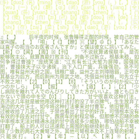
(多)【duo】(名)【ming】(导)【dao】(游)【you】(，)【，】(五)
【wu】(一)【yi】(期)【qi】(间)【jian】(将)【jiang】(全)
【quan】(员)【yuan】(上)【shang】(阵)【zhen】(，)【，】(“)
【“】(我)【wo】(自)【zi】(己)【ji】(都)【dou】(得)【de】(上)
【shang】(阵)【zhen】(带)【dai】(团)【tuan】(，)【，】(实)
【shi】(在)【zai】(是)【shi】(导)【dao】(游)【you】(不)
【bu】(够)【gou】(用)【yong】(”)【”】(。)【。】
♫【 】 后半夜的时候，张鲁睡得正酣的时候，被自己的管
家叫醒。【 】「唄」【《】【瞭】⌘【望】☮【》】「あなた
は直子の担当のお医者さんですか」と僕は彼女に訊いてみた。
【新】⊙【闻】【周】☒【刊】 “不说就算诸侯联手，是否
能够败主公，就算真能打败主公，刘备不过新立，根基未稳，如
何争得过曹操？”庞统笑道：“江东有长江天堑为屏障，国强民
附，曹操挟天子以令诸侯，治下人口广盛，兵锋强劲，急不可
图，唯有益州天府之国，钱粮广盛，益州之主刘璋暗弱，正可夺
其基业为后方，而后荆州为用武之地，凭借益州钱粮，可先立于
不败之地！”【2】【0】【1】【8】「そういうのが何か役に立
つのかしら」【年】【报】 “杀！”【道】【，】↓【2】「少
し病院を離れて人でのんびりしてきた方がいいよ。誰とも口き
かないで頭の中を空【0】〗【1】 甘宁很喜欢这种打法，
百济这几年就是被他用这种打法打的没了半点脾气，生生放弃了
海边的大片沃土，如今将这种打法拿来对付曹军，依旧管用，不
过被收拾了几波之后，于禁也看出了甘宁的奸诈，可惜根本没有
有效的手段去对付甘宁，霹雳车的射程足够，但那惨不忍睹的命
中率根本无法对精通水战的甘宁造成多少威胁，哪怕战船不幸被
打翻了，船上的人可以迅速爬上周围的船继续射击，至于弓弩，
除了少数的两石大黄弩之外，其他弓弩根本及不上连弩的射程，
只能挨打。【2】♛【年】─【以】↖【来】®【，】