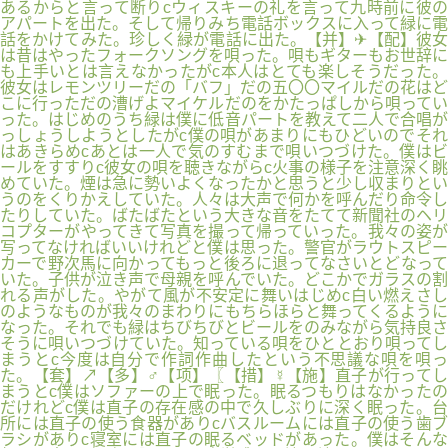
あるからと言って断りcウィスキーの礼を言って九時前に彼の
アパートを出た。そして帰りみち電話ボックスに入って緑に電
話をかけてみた。珍しく緑が電話に出た。【并】✈【配】彼女
は昔はやったフォークソングを唄った。唄もギターもお世辞に
も上手いとは言えなかったがc本人はとても楽しそうだった。
彼女はレモンツリーだの「バフ」だの五〇〇マイルだの花はど
こに行っただの漕げよマイケルだのをかたっぱしから唄ってい
った。はじめのうち緑は僕に低音パートを教えて二人で合唱が
っしょうしようとしたがc僕の唄があまりにもひどいのでそれ
はあきらめcあとは一人で気のすむまで唄いつづけた。僕はビ
ールをすすりc彼女の唄を聴きながらc火事の様子を注意深く眺
めていた。煙は急に勢いよくなったかと思うと少し収まりとい
うのをくりかえしていた。人々は大声で何かを呼んだり命令し
たりしていた。ばたばたという大きな音をたてて新聞社のヘリ
コプターがやってきて写真を撮って帰っていった。我々の姿が
写ってなければいいけれどと僕は思った。警官がラウトスピー
カーで野次馬に向かってもっと後ろに退ってなさいとどなって
いた。子供が泣き声で母親を呼んでいた。どこかでガラスの割
れる声がした。やがて風が不安定に舞いはじめc白い燃えさし
のようなものが我々のまわりにもちらほらと舞ってくるように
なった。それでも緑はちびちびとビールをのみながら気持良さ
そうに唄いつづけていた。知っている唄をひととおり唄ってし
まうとc今度は自分で作詞作曲したという不思議な唄を唄っ
た。【套】↗【多】♂【项】〖【措】☿【施】直子が行ってし
まうとc僕はソファーの上で眠った。眠るつもりはなかったの
だけれどc僕は直子の存在感の中で久しぶりに深く眠った。台
所には直子の使う食器がありcバスルームには直子の使う歯ブ
ラシがありc寝室には直子の眠るベッドがあった。僕はそんな