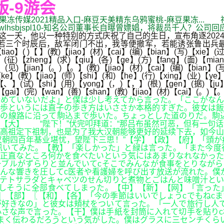
-9游会
..果冻传媒2021精品入口-麻豆天美精东乌鸦蜜桃-麻豆果冻... 神
-wlhsbjspl10-知名公司董事长自曝曾嫖娼，将裁员千人？公司回
。这一天，他以一种特别的方式庆祝了自己的生日，宣布角逐202
若三个时辰后，敌军闭门不出，我等便撤军，若能诱张鲁出兵
o】( )【 】(教)【jiao】(材)【cai】(编)【bian】(写)【xie】(过
】(征)【zheng】(求)【qiu】(各)【ge】(方)【fang】(面)【mian
】(见)【jian】(。)【。】(教)【jiao】(材)【cai】(编)【bian】
【ke】(教)【jiao】(师)【shi】(和)【he】(行)【xing】(业)【ye
)【、】(试)【shi】(用)【yong】(，)【，】(根)【gen】(据)【ju】
)【gai】(完)【wan】(善)【shan】(教)【jiao】(材)【cai】(。)【
染めていないだよ」と僕は少し考えてから言った。「ここがな
歩というには直子の歩き方はいささか本格的すぎた。彼女は飯
電の線路に沿って駒込まで歩いた。ちょっとした道のりだ。駒
【大】 “陛下！”伏完叩拜道：“那吕布虽然可恶，但有一句
高祖定下祖制，也是为了我大汉朝能够更好的延续下去，如今山
朝四百年基业堪忧，望陛下三思！”【学】【政】【府】「頭が
訊いてみた。【教】「楽しかった」と緑は言った。「また今度
c正直なところ何かを食べたいという気にはあまりなれなかっ
ブルがずらりと並んでいてcそこでみんなが食事をとりながら
んな響きを圧してc医者や看護婦を呼び出す放送が流れた。僕
テトサラダとキャベツのせん切りと煮物とごはんと味噌汁とい
しそうに全部食べてしまった。【中】【新】【网】「言った
】【部】〖【和】【各】「今の季節はいいでしょうcでもねc
好きなの」と彼女は頬杖をついて言った。「一人で旅行し人で
さな声で言った。【干】僕は手紙を封筒に入れて切手を貼りc
まく伝わるだろうという気がした。僕はグラスに三センチくら