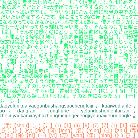
を具体的に考えはじめるんだ。すごく現実的になりはじめるん
いあのあとでだけどさc大学出てからどうするのって訊くんだ」
も人でいっばいですよ。そういう日にこんな風に部屋の中でのん
だいたい洗濯するんです。朝に洗ってc寮の屋上に干してc夕方
なるのってcなかなかいいもんですよcあれ。僕アイロンがけc
。でも一か月やってりゃ馴れちゃいました。そんなわけで日曜日
©【是】「そんなに働くのにどうして蟻は進化しないで昔から蟻
，不理会小妾惊慌的询问，飞快的穿戴衣物，准备出门，门却被
彼女は僕がそれを食べてしまうのを興味深そうな目でじっと見
ょわかるのよcそういうの。男の人とやるよりずっといいでし
られるのよ。いいでしょcねでもねc本当にその子の言うとおり
はいかないのよ。私たち週一回これやりましょうよ。一回でい
」【部】ハツミさんは嬉しそうに笑って僕の顔を見た。「少な
理】☭【、】【领】 赵云扫了一眼周围虎视眈眈的曹军，摇了
给将军一炷香时间考虑，一炷香内，若有不服，云在此恭候，一
の顔を見てc唇の端を曲げて笑った。そしてそれ以上何も言わな
若い男と栗鼠のような顔つきの中年女性に向って無重力状態で
た。しかしそのしゃべり方を聞いているとc髪のうすい白衣の
刘协森然道：“陛下可知，这封王的后果？”【般】♪【而】「じ
】「私の方から話しかけるわよ。そのときになったら」【晋】
地。【。】
aoyelunkuaiyaoganbushangsuochengfeiji，kuaiwudianle，
bushao。dangran，congliuhe、yelundeshenfenlaikan，
，zhejiuyaokanxiayibuzhongmeigegecengjiyounaxiehudongle。
(手)【shou】(，)【，】(1)【1】(9)【9】(7)【7】(1)【1】(年)
i】(》)【》】(的)【de】(同)【tong】(名)【ming】(主)【zhu】(题)
)【ai】(你)【ni】(一)【yi】(万)【wan】(年)【nian】(》)【》】