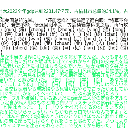
木2022全年gdp达到2231.47亿元，占榆林市总量的34.1%，占
应
4年美国总统选举。 “还能怎样？”庞统翻了翻白眼：“将军不会
最好，若是不能，便退回阳平关，等后续辎重运来之后，再行攻
)【guo】(程)【cheng】(中)【zhong】(应)【ying】(通)【tong】
】(特)【te】(别)【bie】(是)【shi】(一)【yi】(线)【xian】(师)
(写)【xie】(完)【wan】(成)【cheng】(后)【hou】(，)【，】(应)
】(企)【qi】(业)【ye】(专)【zhuan】(业)【ye】(人)【ren】(员)
(审)【shen】(读)【du】(意)【yi】(见)【jian】(和)【he】(试)
。】
んだか本当の世界にじゃないような気がするんだ。人々もまわり
田橋で右に折れcお堀ばたに出てcそれから神保町の交差点を越
込に着いたときには日はもう沈んでいた。穏かな春の夕暮だっ
话却说得不错，时移世易，如今我汉室江山风雨飘摇，若继续抱残
河破碎，北有吕布豺狼当道，无视朝廷律法，南有江东孙氏割据
痛いの」と緑が訊いた。【管】【理】【学】【院】「あなたは
行きましょうね」【授】【白】【智】【立】「君には恋人いる
た。食堂は医者やら看護婦やら見舞い客やらでごったかえしてい
口ぐちに何かをしゃべっていて――たぶん病気の話だろう――
がテーブルを確保しているあいだにc緑が二人分の定食をアルミ
う定食が病人用のものと同じ白いプラスチックの食器に盛られ
」と僕は言った。【，】「ワタナベ君もするのcそういうの」
また冬にもいらっしゃい。何もかも真っ白でいいもんですよ」と
ごはんを食べてc授業のときはひとりだけぽつんと離れて座っ
机の前に座ってしばらくそれをじっと眺めていた。いつもより
いウィスキーを注ぎcそれをふた口で飲んでから眠った。【部】