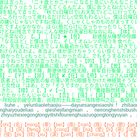
と彼は言った。「二十歳とか二十一になると急にいろんなこと
並みでうっとうしく見えてくるんだよ。僕に会うとねcだいた
脚を組んで言った。「秋でc日曜日でcお天気でcどこに行って
ところ行ったって疲れるだけだしc空気もわるいし。僕は日曜日
の嫌いじゃないですねc僕は。くしゃくしゃのものがまっすぐに
たですよcなかなか。ほらc筋だらけになっちゃったりしてね
けどねc残念ですねcこんな絶好の洗濯日和なのにね。【体】
なに不潔なの」【。】〖【公】★【务】 赵德是从睡梦中惊醒
「なるほど」と僕は言った。そしてオムレツの残りを食べた。
わ。先生もこれ好きでしょ私最初から知ってたのよ。好きでし
あげられるわよ。本当よ。体が溶けちゃうくらい良くしてあげ
良かったしcもっとしてほしかったのよ。でもそうするわけに
ょうねって彼女は言ったわ。【国】÷【的】【干】「どうして
では今のあなたのが最高に嬉しかったわ。本当よ」【管】☼【
德，若将军执意不降，那便休怪刀枪无眼，将军自行衡量，云会
导】←【干】←【部】【的】✘【任】☮【用】レイコさんは僕
医者という雰囲気の髪の薄い男がc眼鏡をかけた神経質そうな
と女性は「はあ」とか「そうですか」とか言いながら聞いてい
きた。【理】♫【，】✔【一】 “陛下！”曹操豁然转身，看向
やりたかったんじゃない」【言】│【强】√【调】【逐】【级
一阵短促的破空声重，巡夜的士兵发出一阵阵惨叫之后，委顿在
iuhe、yelunliaolehaojiu——dayuesangexiaoshi！zhiliaod
anghaiyoudeliao，qieshejifangmian、neironghenshi
ti。zhiyuzhexiegongtongyitishifounenghuazuogongtongyuyan
】
。
hi】(名)【ming】(卑)【bei】(南)【nan】(族)【zu】(歌)【ge】
《)【《】(风)【feng】(从)【cong】(哪)【na】(里)【li】(来)【la
】(接)【jie】(续)【xu】(演)【yan】(唱)【chang】(《)【《】(爱