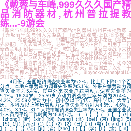
《戴蓉与车峰,999久久久国产精
品消防器材,杭州普拉提教
练...-9游会
《戴蓉与车峰,999久久久国产精品消防器材,杭州普拉提教练...,
《赤坂丽千金与佣人完整版》_hd在线观看-上医招影视_-ft
中... 希普金斯出访前，中国驻新西兰大使王小龙在《新西兰
先驱报》上发表署名文章，总结了两国的交往合作，引用了一句
新西兰毛利谚语——“一块干、吃饱饭。” 世家需要战争来壮
大自身，让自己有更多的话语权，但当战争出现极大对世家不利
因素的时候，这些人反而怂了，不打未必会比现在更好，但一旦
开战，这一仗真的胜负难料，他们无奈的发现一个事实，如今的
吕布已经不再是昔日那个他们眼中的鄙夫，而是创立了汉朝二十
四代帝王都未曾创下丰功伟绩的男人。8lbyockw-wlhsbjspl10-
这国货币上，第二次出现“中国制造”
4月份，全国城镇调查失业率为5.2%，比上月下降0.1个百
分点。本地户籍劳动力调查失业率为5.1%；外来户籍劳动力调
查失业率为5.4%，其中外来农业户籍劳动力调查失业率为
5.1%。16-24岁、25-59岁劳动力调查失业率分别为20.4%、
4.2%。25-59岁劳动力中，初中及以下学历、高中学历、大专学
历、本科及以上学历劳动力调查失业率分别为4.5%、4.6%、
4.0%、3.1%。31个大城市城镇调查失业率为5.5%。全国企业就
业人员周平均工作时间为48.8小时。─( )【 】( )【 】(中)
【zhong】(新)【xin】(网)【wang】(北)【bei】(京)【jing】(5)
【5】(月)【yue】(1)【1】(2)【2】(日)【ri】(电)【dian】( )【
】(（)【（】(记)【ji】(者)【zhe】( )【 】(李)【li】(金)【jin】