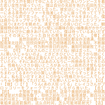
きなガラス戸を開けて中に入るとc受付に赤いワンピースを着
た若い女性が座っていた。僕は自分の名前を告げc石田先生に
会うように言われたのだと言った。彼女はにっこり笑ってロビ
ーにある茶色のソファーを指差しcそこに座って待ってて下さ
いと小さな声で言った。そして電話のダイヤルをまわした。僕
は肩からネップザックを下ろしてそのふかふかとしたソファー
に座りcまわりを眺めた。清潔で感じの良いロビーだった。観
葉植物の鉢がいくつかありc壁には趣味の良い抽象画がかかりc
床はぴかぴかに磨きあげられていた。僕は待っているあいだず
っとその床にうつった自分の靴を眺めていた。【哪】✌
【里】 虽然目前的人口，甚至连旧城区都没办法填满，但那
股南来北往的，欣欣向荣的气息已经随着吕布入主洛阳，不断展
现出来，相比之下，作为荆州昔日的治所，襄阳可就破败了不止
一分。【可】「お父さんのことだけどね」緑は言った。「あの
人c悪い人じゃないのよ。ときどきひどいこと言うから頭にく
るけどc少くとも根は正直な人だしcお母さんのこと心から愛し
ていたわ。それにあの人はあの人なりに一所懸命生きてきたの
よ。性格もいささか弱いところがあったしc商売の才覚もなか
ったしc人望もなかったけどcでもうそばかりついて要領よくた
ちまわってるまわりの小賢しい連中に比べたらずっとまともな
人よ。私も言いだすとあとに引かない性格だからc二人でしょ
っちゅう喧嘩してたけどね。でも悪い人じゃないのよ」【以】
☿【做】◎【？】「うんcあの人狂ってる」とレイコさんがブ
ロッコリーをフォークでつきさしながら肯いた。【去】
【的】 于禁摇了摇头，很显然，这是个美丽的误会，他倒真
希望是对方箭簇告罄了，但他之前在刁斗上看得清楚，那白马义
从的马背上，可是挂着一大包的箭囊，更别说河道之上，甘宁是
拿船来运送箭簇的，这么点时间，怎么可能将箭射光？【话】