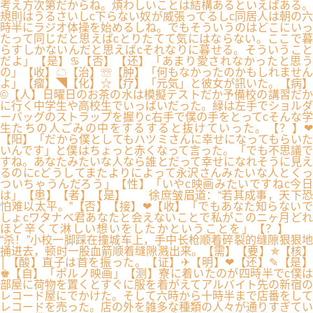
考え方次第だからね。煩わしいことは結構あるといえばある。
規則はうるさいしc下らない奴が威張ってるしc同居人は朝の六
時半にラジオ体操を始めるしね。でもそういうのはどこにいっ
たって同じだと思えばcとりたてて気にはならない。ここで暮
らすしかないんだと思えばcそれなりに暮せる。そういうこと
だよ」【是】♋【否】【还】「あまり愛されなかったと思う
の」【收】☁【治】☏【肿】「何もなかったのかもしれません
よ」【瘤】◥【化】☆【疗】「元気」と彼女が訊いた。【病】
©【人】日曜日のお茶の水は模擬テストだか予備校の講習だか
に行く中学生や高校生でいっばいだった。緑は左手でショルダ
ーバッグのストラップを握りc右手で僕の手をとってcそんな学
生たちの人ごみの中をするすると抜けていった。【？】❤
【阳】「だから僕としてもハツミさんに幸せになってもらいた
いんです」と僕はちょっと赤くなって言った。「でも不思議で
すね。あなたみたいな人なら誰とだって幸せになれそうに見え
るのにcどうしてまたよりによって永沢さんみたいな人とくっ
ついちゃうんだろう」【性】「いやc映画みたいですねc今日
は」【患】【者】【是】 徐庶皱眉道：“若其成事，天下恐
怕难以太平。”【否】【接】❤【收】「でもあなた知らないで
しょcワタナベ君あなたと会えないことで私がこのニヶ月どれ
ほど辛くて淋しい想いをしたかということを」【？】
“杀！”小校一脚踩在撞城车上，手中长枪顺着碎裂的缝隙狠狠地
捅进去，顿时一股血箭顺着缝隙溅出来。【需】【要】✯【核】
│【酸】直子は首を振った。【证】✈【明】❤【还】✎【是】
♚【自】「ポルノ映画」【测】寮に着いたのが四時半でc僕は
部屋に荷物を置くとすぐに服を着がえてアルバイト先の新宿の
レコード屋にでかけた。そして六時から十時半まで店番をして
レコードを売った。店の外を雑多な種類の人々が通りすぎてい