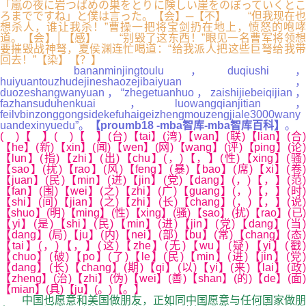
「嵐の夜に岩つばめの巣をとりに険しい崖をのぼっていくとこ
ろまでですね」と僕は言った。【会】─【不】 “但我现在也
想杀人，谁让我杀！”曹操一把将宝剑扔在地上，愤怒的咆哮
道。【会】│【感】 “别毁了这东西！”眼见一名曹军将领想
要摧毁战神弩，夏侯渊连忙喝道：“给我派人把这些巨弩给我带
回去！”【染】【？】
bananminjingtoulu，duqiushi，
huiyuantouzhudejineshaozejibaiyuan，
duozeshangwanyuan，“zhegetuanhuo，zaishijiebeiqijian，
fazhansuduhenkuai，luowangqianjitian，
feilvbinzonggongsidekefuhaigeizhengmouzengjiale3000wany
uandexinyuedu”。
【proumb18 -mba智库-mba智库百科】
。
( )【 】( )【 】(台)【tai】(湾)【wan】(联)【lian】(合)
【he】(新)【xin】(闻)【wen】(网)【wang】(评)【ping】(论)
【lun】(指)【zhi】(出)【chu】(，)【，】(性)【xing】(骚)
【sao】(扰)【rao】(风)【feng】(暴)【bao】(席)【xi】(卷)
【juan】(民)【min】(进)【jin】(党)【dang】(，)【，】(范)
【fan】(围)【wei】(之)【zhi】(广)【guang】(，)【，】(时)
【shi】(间)【jian】(之)【zhi】(长)【chang】(，)【，】(说)
【shuo】(明)【ming】(性)【xing】(骚)【sao】(扰)【rao】(已)
【yi】(是)【shi】(民)【min】(进)【jin】(党)【dang】(当)
【dang】(局)【ju】(内)【nei】(部)【bu】(常)【chang】(态)
【tai】(，)【，】(这)【zhe】(无)【wu】(疑)【yi】(戳)
【chuo】(破)【po】(了)【le】(民)【min】(进)【jin】(党)
【dang】(长)【chang】(期)【qi】(以)【yi】(来)【lai】(政)
【zheng】(治)【zhi】(伪)【wei】(善)【shan】(的)【de】(面)
【mian】(具)【ju】(。)【。】
中国也愿意和美国做朋友，正如同中国愿意与任何国家做朋