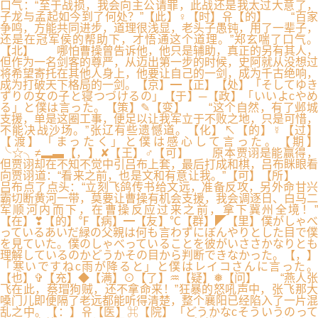
口气：“至于战损，我会向主公请罪，此战还是我太过大意了，
子龙与孟起如今到了何处？”【此】♀【时】유【的】 “百家
争鸣，方能共同进步，道理很浅显，老头子愚钝，用了一辈子，
还是在冠军侯的帮助下，才悟通这个道理。”郑玄喘了口气。
【北】 哪怕曹操曾告诉他，他只是辅助，真正的另有其人，
但作为一名剑客的尊严，从迈出第一步的时候，史阿就从没想过
将希望寄托在其他人身上，他要让自己的一剑，成为千古绝响，
成为打破天下格局的一剑。【京】━【正】【处】「そしてゆき
ずりの女の子と寝つづけるの」【于】─【政】「いいよcやめ
る」と僕は言った。【策】✎【变】 “这个自然，有了邺城
支援，单是这圈工事，便足以让我军立于不败之地，只是可惜，
不能决战沙场。”张辽有些遗憾道。【化】↖【的】☿【过】
【渡】「まったく」と僕は感心して言った。【期】
╰☆╮≠▂▃【，】✘【王】♂【可】 原本贾诩是能赢得，
但贾诩却在不知不觉中引吕布上套，最后打成和棋，吕布眯眼看
向贾诩道：“看来之前，也是文和有意让我。”【可】【所】
吕布点了点头：“立刻飞鸽传书给文远，准备反攻，另外命甘兴
霸切断黄河一带，莫要让曹操有机会支援，我会调逐日、白马二
军顺河内而下，在曹操反应过来之前，拿下冀州全境！”
【在】❣【的】℉【病】━【友】℃【群】◤【里】僕がしゃべ
っているあいだ緑の父親は何も言わずにぼんやりとした目で僕
を見ていた。僕のしゃべっていることを彼がいささかなりとも
理解しているのかどうかその目から判断できなかった。【，】
「寒いですねc雨が降ると」と僕はレイコさんに言った。
【也】✞【充】◆【满】⊙【了】♒【疑】❅【问】 “燕人张
飞在此，蔡瑁狗贼，还不拿命来！”狂暴的怒吼声中，张飞那大
嗓门儿即便隔了老远都能听得清楚，整个襄阳已经陷入了一片混
乱之中。【：】유【医】⌘【院】「どうかなcそういうのって