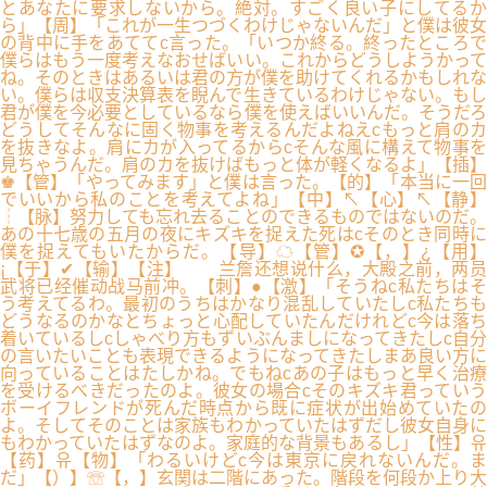
とあなたに要求しないから。絶対。すごく良い子にしてるか
ら」【周】「これが一生つづくわけじゃないんだ」と僕は彼女
の背中に手をあててc言った。「いつか終る。終ったところで
僕らはもう一度考えなおせばいい。これからどうしようかって
ね。そのときはあるいは君の方が僕を助けてくれるかもしれな
い。僕らは収支決算表を睨んで生きているわけじゃない。もし
君が僕を今必要としているなら僕を使えばいいんだ。そうだろ
どうしてそんなに固く物事を考えるんだよねえcもっと肩のカ
を抜きなよ。肩にカが入ってるからcそんな風に構えて物事を
見ちゃうんだ。肩のカを抜けばもっと体が軽くなるよ」【插】
♚【管】「やってみます」と僕は言った。【的】「本当に一回
でいいから私のことを考えてよね」【中】↖【心】↖【静】
┆【脉】努力しても忘れ去ることのできるものではないのだ。
あの十七歳の五月の夜にキズキを捉えた死はcそのとき同時に
僕を捉えてもいたからだ。【导】☁【管】✪【，】¿【用】
¡【于】✔【输】【注】 兰詹还想说什么，大殿之前，两员
武将已经催动战马前冲。【刺】●【激】「そうねc私たちはそ
う考えてるわ。最初のうちはかなり混乱していたしc私たちも
どうなるのかなとちょっと心配していたんだけれどc今は落ち
着いているしcしゃべり方もずいぶんましになってきたしc自分
の言いたいことも表現できるようになってきたしまあ良い方に
向っていることはたしかね。でもねcあの子はもっと早く治療
を受けるべきだったのよ。彼女の場合cそのキズキ君っていう
ボーイフレンドが死んだ時点から既に症状が出始めていたの
よ。そしてそのことは家族もわかっていたはずだし彼女自身に
もわかっていたはずなのよ。家庭的な背景もあるし」【性】유
【药】유【物】「わるいけどc今は東京に戻れないんだ。ま
だ」【）】☏【，】玄関は二階にあった。階段を何段か上り大