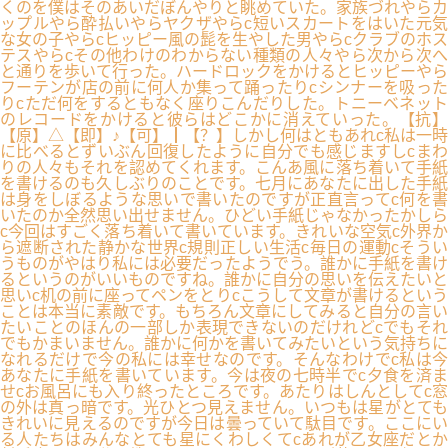
くのを僕はそのあいだぼんやりと眺めていた。家族づれやらカ
ップルやら酔払いやらヤクザやらc短いスカートをはいた元気
な女の子やらcヒッピー風の髭を生やした男やらcクラブのホス
テスやらcその他わけのわからない種類の人々やら次から次へ
と通りを歩いて行った。ハードロックをかけるとヒッピーやら
フーテンが店の前に何人か集って踊ったりcシンナーを吸った
りcただ何をするともなく座りこんだりした。トニーベネット
のレコードをかけると彼らはどこかに消えていった。【抗】
【原】△【即】♪【可】┃【？】しかし何はともあれc私は一時
に比べるとずいぶん回復したように自分でも感じますしcまわ
りの人々もそれを認めてくれます。こんあ風に落ち着いて手紙
を書けるのも久しぶりのことです。七月にあなたに出した手紙
は身をしぼるような思いで書いたのですが正直言ってc何を書
いたのか全然思い出せません。ひどい手紙じゃなかったかしら
c今回はすごく落ち着いて書いています。きれいな空気c外界か
ら遮断された静かな世界c規則正しい生活c毎日の運動cそうい
うものがやはり私には必要だったようでう。誰かに手紙を書け
るというのがいいものですね。誰かに自分の思いを伝えたいと
思いc机の前に座ってペンをとりcこうして文章が書けるという
ことは本当に素敵です。もちろん文章にしてみると自分の言い
たいことのほんの一部しか表現できないのだけれどcでもそれ
でもかまいません。誰かに何かを書いてみたいという気持ちに
なれるだけで今の私には幸せなのです。そんなわけでc私は今
あなたに手紙を書いています。今は夜の七時半でc夕食を済ま
せcお風呂にも入り終ったところです。あたりはしんとしてc窓
の外は真っ暗です。光ひとつ見えません。いつもは星がとても
きれいに見えるのですが今日は曇っていて駄目です。ここにい
る人たちはみんなとても星にくわしくてcあれが乙女座だとか