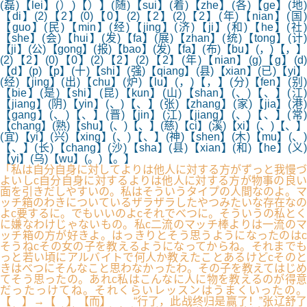
(磊)【lei】(）)【）】(随)【sui】(着)【zhe】(各)【ge】(地)
【di】(2)【2】(0)【0】(2)【2】(2)【2】(年)【nian】(国)
【guo】(民)【min】(经)【jing】(济)【ji】(和)【he】(社)
【she】(会)【hui】(发)【fa】(展)【zhan】(统)【tong】(计)
【ji】(公)【gong】(报)【bao】(发)【fa】(布)【bu】(，)【，】
(2)【2】(0)【0】(2)【2】(2)【2】(年)【nian】(g)【g】(d)
【d】(p)【p】(十)【shi】(强)【qiang】(县)【xian】(已)【yi】
(经)【jing】(出)【chu】(炉)【lu】(，)【，】(分)【fen】(别)
【bie】(是)【shi】(昆)【kun】(山)【shan】(、)【、】(江)
【jiang】(阴)【yin】(、)【、】(张)【zhang】(家)【jia】(港)
【gang】(、)【、】(晋)【jin】(江)【jiang】(、)【、】(常)
【chang】(熟)【shu】(、)【、】(慈)【ci】(溪)【xi】(、)【、】
(宜)【yi】(兴)【xing】(、)【、】(神)【shen】(木)【mu】(、)
【、】(长)【chang】(沙)【sha】(县)【xian】(和)【he】(义)
【yi】(乌)【wu】(。)【。】
「私は自分自身に対してよりは他人に対する方がずっと我慢づ
よいしc自分自身に対するよりは他人に対する方が物事の良い
面を引きだしやすいの。私はそういうタイプの人間なのよ。マ
ッチ箱のわきについているザラザラしたやつみたいな存在なの
よc要するに。でもいいのよcそれでべつに。そういうの私とく
に嫌なわけじゃないもの。私c二流のマッチ棒よりは一流のマ
ッチ箱の方が好きよ。はっきりとそう思うようになったのはc
そうねcその女の子を教えるようになってからね。それまでも
っと若い頃にアルバイトで何人か教えたことあるけどcそのと
きはべつにそんなこと思わなかったわ。その子を教えてはじめ
てそう思ったの。あれc私はこんなに人に物を教えるのが得意
だったっけてね。それくらいレッスンはうまくいったの。
【 】→【 】【而】 “行了，此战终归是赢了！”张辽舒了