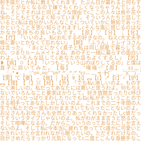
射手座だとか私に教えてくれます。たぶん日が暮れると何もす
ることがなくなるので嫌でもくわしくなっちゃうんでしょう
ね。そしてそれはと同じような理由でcここの人々は鳥や花や
虫のこともとてもよく知っています。そういう人たちと話して
いるとc私は自分がいろんなことについていかに無知であった
かということを思い知らされますしcそんな風に感じるのはな
かなか気持ちの良いものです。【部】▽【分】〖【化】
≈【疗】「いいのよ。私cお礼するの好きなの。ねえc大丈夫手
帳に書いとかなくて忘れない」【期】「ふうん」とレイコさん
は言った。「まcとにかくc直子と私は同じ部屋で暮らしてる
の。つまりルームメイトよね。あの子と一緒に暮らすの面白い
わよ。いろんな話してcあなたの話もよくするし」【的】
❥【病】☉【人】「いつもこういう山のぼりしてるの」と僕は
直子に訊いてみた。【每】 “噗嗤~”【周】﹎.εз︷:
﹎::..:*●.。::°o¤,,¤o°`°o¤*.:*‘..:*.:*’.*εз→︷╅╊(ˉ`._.._.′ˉ)(ˉ`′ˉ)`..′
【需】℃【要】→【做】│【p】✞【i】︻【c】↗【c】☿【护】
︻【理】【（】⌘【经】【外】「でも私c淋しいのよ。ものす
ごく淋しいの。私だってあなたには悪いと思うわよ。何も与え
ないでいろんなこと要求ばかりして。好き放題言ったりc呼び
だしたりcひっぱりまわしたりcでもねc私がそういうことので
きる相手ってあなたしかしないのよ。これまでの二十年間の人
生でc私ただの一度もわかままきいてもらったことないのよ。
お父さんもお母さんも全然とりあってくれなかったしc彼だっ
てそういうタイプじゃないのよ。私がわがまま言うと怒るの。
そして喧嘩になるの。だからこういうのってあなたにしか言え
ないのよ。そして私c今本当に疲れて参っててc誰かに可愛いと
かきれいだとか言われながら眠りたいの。ただそれだけなの。
目がさめたらすっかり元気になってc二度とこんな身勝手なこ