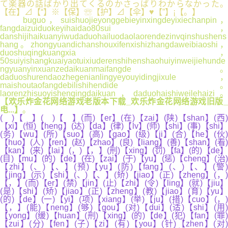
て楽器の話ばかり出てくるのかさっぱりわからなかった。
【在】⊿【“】※【保】☏【护】⊿【伞】♥【”】¡【。】
buguo，suishuojieyonggebieyinxingdeyixiechanpin，
fangdaizuiduokeyihaidao80sui，
danshijihaikuanyiwudaduohailuodaolaorendezinvqinshushens
hang。zhongyuandichanshouxifenxishizhangdaweibiaoshi，
duoshuqingkuangxia，
50suiyishangkuaiyaotuixiuderenshihenshaohuiyinweijiehunde
ngyuanyinxuanzedaikuanmaifangde。
daduoshurendaozhegenianlingyeyouyidingjixule，
maishoutaofangdebilishihendide。
laorenzhisuoyishenqingdaikuan，daduohaishiweilehaizi。
【欢乐炸金花网络游戏老版本下载_欢乐炸金花网络游戏旧版_
电...】
。
( )【 】( )【 】(而)【er】(在)【zai】(陕)【shan】(西)
【xi】(恒)【heng】(达)【da】(律)【lv】(师)【shi】(事)【shi】
(务)【wu】(所)【suo】(高)【gao】(级)【ji】(合)【he】(伙)
【huo】(人)【ren】(赵)【zhao】(良)【liang】(善)【shan】(看)
【kan】(来)【lai】(，)【，】(刑)【xing】(罚)【fa】(的)【de】
(目)【mu】(的)【de】(在)【zai】(于)【yu】(惩)【cheng】(治)
【zhi】(、)【、】(预)【yu】(防)【fang】(、)【、】(警)
【jing】(示)【shi】(、)【、】(矫)【jiao】(正)【zheng】(，)
【，】(而)【er】(禁)【jin】(止)【zhi】(令)【ling】(就)【jiu】
(是)【shi】(矫)【jiao】(正)【zheng】(教)【jiao】(育)【yu】
(的)【de】(一)【yi】(项)【xiang】(举)【ju】(措)【cuo】(，)
【，】(能)【neng】(够)【gou】(对)【dui】(适)【shi】(用)
【yong】(缓)【huan】(刑)【xing】(的)【de】(犯)【fan】(罪)
【zui】(分)【fen】(子)【zi】(有)【you】(针)【zhen】(对)