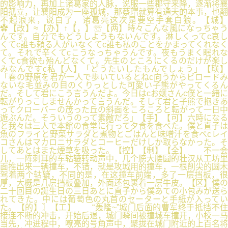
的影响力，再加上诸葛家的人脉，说服一些郡守来降，逐渐将襄
阳孤立，让襄阳成为一座孤城，那蔡瑁就算有通天的本事，也翻
不起浪来，说白了，诸葛亮这次是要空手套白狼。【城】
✿【改】≈【办】↑【，】☏【两】時々こんな風になっちゃう
んです。自分でもどうしようもないんです。淋しくってc哀し
くてc誰も頼る人がいなくてc誰も私のことをかまってくれなく
て。それで辛くてcこうなっちゃうんです。夜もうまく眠れな
くてc食欲も殆んどなくて。先生のところにくるのだけが楽し
みなんですc私【人】「どうたいしたもんでしょう」【联】
「春の野原を君が一人で歩いているとねc向うからビロードみ
ないな毛並みの目のくりっとした可愛い子熊がやってくるん
だ。そして君にこう言うんだよ。今日はcお嬢さんc僕と一緒に
転がりっこしませんかって言うんだ。そして君と子熊で抱きあ
ってクローバーの茂った丘の斜面をころころと転がって一日中
遊ぶんだ。そういうのって素敵だろ」【手】【可】六時になる
と我々は三人で本館の食堂に行って夕食を食べた。僕と直子は
魚のフライと野菜サラダと煮物とごはんと味噌汁を食べcレイ
コさんはマカロニサラダとコーヒーだけしか取らなかった。そ
してあとはまた煙草を吸った。【控】【制】【全】 不一会
儿，一阵刺耳的车轱辘转动声中，几个膀大腰圆的壮汉从工坊里
面推出来一辆撞车，不错，就是攻城用的撞车，一根削尖的圆木
驾着两个轱辘，不同的是，在这撞车前端，多了一层挡板，很
厚，大概是几层挡板叠加，外面还包裹着一层牛皮。【区】僕の
二十回目の誕生日の三日あとに直子から僕あての小包みが送ら
れてきた。中には葡萄色の丸首のセーターと手紙が入ってい
た。【的】〗【工】 “轰隆~”城门后面的曹军终于抵挡不住
接连不断的冲击，开始后退，城门瞬间被撞城车撞开，小校一马
当先，冲进程中，嘹亮的号角声中，聚拢在城门附近的上百名将