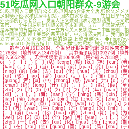
51吃瓜网入口朝阳群众-9游会
51吃瓜网入口朝阳群众-51吃瓜网app合集大全,乱强伦乂乄乄乄
乄射精小说-家核优居手机站 - 国内首家专业... 在11日举行的
外交部例行记者会上，发言人汪文斌对此表示强烈谴责。汪文斌
表示，一个中国原则是国际关系基本准则。立方一再违背承诺，
是赤裸裸的背信弃义。对于立方有关人员挑战一个中国原则，损
害中国主权和领土完整的恶劣挑衅，中方将坚决回击。我们敦促
立方有关人员不要在错误的道路上越走越远。◆nbpn7xv-
wlhsbjspl10-海南五指山：风险人群“应检尽检” 划定中高风险区
截至10月16日24时，全省累计报告新冠肺炎阳性感染者
21783例（境外输入13470例），其中确诊病例10937例（境外
输入5652例），无症状感染者10846例（境外输入7818例）。
σ( )【 】( )【 】(从)【cong】(库)【ku】(存)【cun】(看)
【kan】(，)【，】(当)【dang】(前)【qian】(南)【nan】(宁)
【ning】(的)【de】(去)【qu】(化)【hua】(周)【zhou】(期)
【qi】(较)【jiao】(高)【gao】(。)【。】(据)【ju】(广)
【guang】(西)【xi】(中)【zhong】(原)【yuan】(地)【di】(产)
【chan】(统)【tong】(计)【ji】(，)【，】(截)【jie】(至)
【zhi】(2)【2】(0)【0】(2)【2】(2)【2】(年)【nian】(底)
【di】(，)【，】(南)【nan】(宁)【ning】(新)【xin】(建)
【jian】(商)【shang】(品)【pin】(住)【zhu】(宅)【zhai】(库)
【ku】(存)【cun】(量)【liang】(为)【wei】(7)【7】(5)【5】(3)
【3】(万)【wan】(平)【ping】(方)【fang】(米)【mi】(，)
【，】(消)【xiao】(化)【hua】(周)【zhou】(期)【qi】(为)
【wei】(2)【2】(0)【0】(个)【ge】(月)【yue】(，)【，】(这)
【zhe】(一)【yi】(去)【qu】(化)【hua】(周)【zhou】(期)
【qi】(在)【zai】(全)【quan】(国)【guo】(属)【shu】(于)