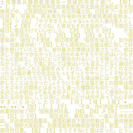
士挥舞着兵器跟着撞城车一窝蜂的冲进了城门。【程】
◐【，】 悠悠的琴声犹如清泉般无声无息间流淌在这不大的
雅阁之中，让陈群回过神来，却见帘幕之后，已经多了一名女子
在抚琴，帘幕外，两名乖巧伶俐的侍女帮着陈群斟茶倒水。
【背】ツ【后】「やりすぎたんじゃないcその人妻の愛人と」
【可】✔【能】「そうね」と彼女もそれを認めた。「今度の土
曜日に電話かけていいかしら」【涉】【及】®【所】 不支
持，也不反对。【在】〗【的】【城】【改】유【工】 “是
夏侯渊！”收回了千里镜，张辽嘿笑道：“有些年没见了，如今碰
上，也是缘分呐！”【程】しかし原則的には僕は彼に対して好
意を抱いていたと思う。彼の最大の美徳は正直さだった。彼は
決して嘘をつかなかったしc自分のあやまちや欠点はいつもき
ちんと認めた。自分にとって都合のわるいことを隠したりもし
なかった。そして僕に対しては彼はいつも変ることなく親切だ
ったしcあれこれと面倒をみてくれた。彼がそうしてくれなか
ったらc僕の寮での生活はもっとずっとややっこしく不快なも
のになっていただろうと思う。それでも僕は彼には一度も心を
許したことはなかったしcそういう面では僕と彼との関係は僕
とキズキとの関係とはまったく違った種類のものだった。僕は
永沢さんが酔払ってある女の子に対しておそろしく意地わるく
あたるのを目にして以来cこの男にだけは何があっても心を許
すまいと決心したのだ。【领】【域】【腐】●﹏
●●△●●▽●【败】¡【，】【不】 “子龙，你们的孩子也快到
启蒙的时候了吧？”庞统突然问道。【排】【除】☭【背】---------
---【后】※【可】 就在此时，襄阳城中，一道火光冲天而
起，并迅速向四周蔓延，蔡瑁和蒯良下意识的看过去，蒯良微微
一怔，随即大笑起来，而蔡瑁面色却瞬间变得铁青，那里，正是
蔡府的位置。【能】【存】そうですねcと僕は言った。どうし