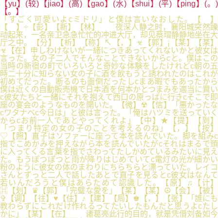
【yu】(较)【jiao】(高)【gao】(水)【shui】(平)【ping】(。)
【。】
「すごく可愛いよcミドリ」と僕は言いなおした。【 】
【 】÷【彭】【新】【林】 夜深人静之时，襄阳城突然躁
动起来，一名亲卫急急忙忙的冲进大厅，却见蔡瑁静静地坐在大
厅之中。【分】【析】【称】↖【，】☣【郭】¡【某】【某】
☣【在】申しわけないが一緒につきあってくれないかと彼女は
言った。女の子二人でそんなことできないからcと。僕はこの
当時の新宿の町でいろいろと奇妙な体験をしたけれどc朝の五
時二十分に知らない女の子に酒を飲もうと誘われたのはこれが
初めてだった。断るのも面倒だったしcまあ暇でもあったから
僕は近くの自動販売機で日本酒を何本かとつまみを適当に買い
c彼女たちと一緒にそれを抱えて西口の原っぱに行きcそこで即
座の宴会のようなものを開いた。【微】☢【信】「悪かったな
cワタナベc今日は」と彼は言った。「俺はハツミを送っていく
からcお前一人であとやってくれよ」【中】★【提】【到】
「つまり特定の女の子のことを考えるのね」【，】【按】
♡【照】直子はソファーに座って本を読んでいた。脚を組みc
指でこめかみを押えながら本を読んでいたがcそれはまるで頭
に入ってくる言葉を指でさわってたしかめているみたいに見え
た。もうぽつぽつと雨が降りはじめていてc電灯の光が細かい
粉のように彼女の体のまわりにちらちらと漂っていた。レイコ
さんとずっと二人で話したあとで直子を見るとc彼女はなんて
若いんだろうと僕はあらためて認識した。【原】♫【计】
⌘【划】♛【郭】「完璧な愛を」【某】【某】☮【会】【被】
✞【调】【往】♥【住】♪【建】【局】♚【，】【张】「誰にも
教わらずにこれだけ作れるってたいしたもんだと思うよcたし
かに」【某】【在】 诸葛亮此行的目的，就是凭借刘备如今