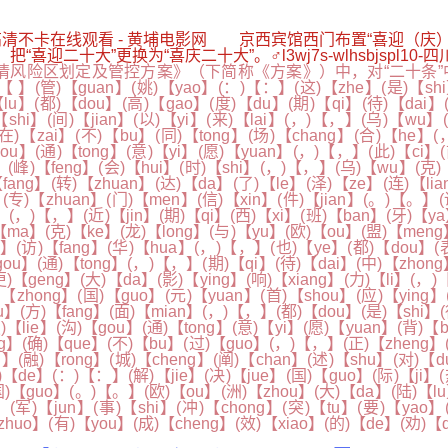
高清不卡在线观看 - 黄埔电影网 京西宾馆西门布置“喜迎（庆
迎二十大”更换为“喜庆二十大”。♂l3wj7s-wlhsbjspl1
险区划定及管控方案》（下简称《方案》）中，对“二十条”中关
 )【 】(管)【guan】(姚)【yao】(：)【：】(这)【zhe】(是)【sh
lu】(都)【dou】(高)【gao】(度)【du】(期)【qi】(待)【dai】(
shi】(间)【jian】(以)【yi】(来)【lai】(，)【，】(乌)【wu】(
(在)【zai】(不)【bu】(同)【tong】(场)【chang】(合)【he】(
gou】(通)【tong】(意)【yi】(愿)【yuan】(，)【，】(此)【ci】(
】(峰)【feng】(会)【hui】(时)【shi】(，)【，】(乌)【wu】(克)【
fang】(转)【zhuan】(达)【da】(了)【le】(泽)【ze】(连)【lia
(专)【zhuan】(门)【men】(信)【xin】(件)【jian】(。)【。】(
】(，)【，】(近)【jin】(期)【qi】(西)【xi】(班)【ban】(牙)【ya
【ma】(克)【ke】(龙)【long】(与)【yu】(欧)【ou】(盟)【meng】
i】(访)【fang】(华)【hua】(，)【，】(也)【ye】(都)【dou】(表)
gou】(通)【tong】(，)【，】(期)【qi】(待)【dai】(中)【zhong
(更)【geng】(大)【da】(影)【ying】(响)【xiang】(力)【li】(
)【zhong】(国)【guo】(元)【yuan】(首)【shou】(应)【ying
u】(方)【fang】(面)【mian】(，)【，】(都)【dou】(是)【shi】
)【lie】(沟)【gou】(通)【tong】(意)【yi】(愿)【yuan】(背)【
g】(确)【que】(不)【bu】(过)【guo】(，)【，】(正)【zheng】(如
in】(融)【rong】(城)【cheng】(阐)【chan】(述)【shu】(对)【
的)【de】(：)【：】(解)【jie】(决)【jue】(国)【guo】(际)【ji】
国)【guo】(。)【。】(欧)【ou】(洲)【zhou】(大)【da】(陆)【lu
(军)【jun】(事)【shi】(冲)【chong】(突)【tu】(要)【yao】
huo】(有)【you】(成)【cheng】(效)【xiao】(的)【de】(劝)【q