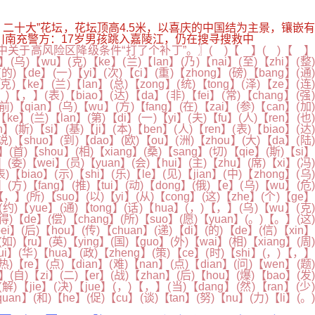
）二十大”花坛，花坛顶高4.5米，以喜庆的中国结为主景，镶嵌有
0-四川南充警方：17岁男孩跳入嘉陵江，仍在搜寻搜救中
于高风险区降级条件“打了个补丁”。〗( )【 】( )【 】
i】(乌)【wu】(克)【ke】(兰)【lan】(乃)【nai】(至)【zhi】(整)
的)【de】(一)【yi】(次)【ci】(重)【zhong】(磅)【bang】(通)
克)【ke】(兰)【lan】(总)【zong】(统)【tong】(泽)【ze】(连)
，)【，】(表)【biao】(达)【da】(非)【fei】(常)【chang】(强)
前)【qian】(乌)【wu】(方)【fang】(在)【zai】(参)【can】(加)
ke】(兰)【lan】(第)【di】(一)【yi】(夫)【fu】(人)【ren】(也)
n】(斯)【si】(基)【ji】(本)【ben】(人)【ren】(表)【biao】(达)
说)【shuo】(到)【dao】(欧)【ou】(洲)【zhou】(大)【da】(陆)
】(首)【shou】(相)【xiang】(桑)【sang】(切)【qie】(斯)【si】
(委)【wei】(员)【yuan】(会)【hui】(主)【zhu】(席)【xi】(冯)
【biao】(示)【shi】(乐)【le】(见)【jian】(中)【zhong】(乌)
】(方)【fang】(推)【tui】(动)【dong】(俄)【e】(乌)【wu】(危)
，)【，】(所)【suo】(以)【yi】(从)【cong】(这)【zhe】(个)【ge】
】(约)【yue】(通)【tong】(话)【hua】(，)【，】(乌)【wu】(克)
(得)【de】(偿)【chang】(所)【suo】(愿)【yuan】(。)【。】(这)
bei】(后)【hou】(传)【chuan】(递)【di】(的)【de】(信)【xin】
)【ru】(英)【ying】(国)【guo】(外)【wai】(相)【xiang】(周)
dui】(华)【hua】(政)【zheng】(策)【ce】(时)【shi】(，)【，】
(热)【re】(点)【dian】(难)【nan】(点)【dian】(问)【wen】(题)
】(自)【zi】(二)【er】(战)【zhan】(后)【hou】(爆)【bao】(发)
(解)【jie】(决)【jue】(，)【，】(当)【dang】(然)【ran】(少
uan】(和)【he】(促)【cu】(谈)【tan】(努)【nu】(力)【li】(。)