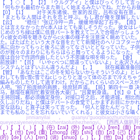
【 】◇【 】【2】「ウルグアイ」と僕はびっくりして言っ
「何もかも最初からまた新しく始まるみたいでね。だからお昼
【0】【1】 对于关东诸侯、世家的反应，吕布没有在意。
「まともな人間はそれを恋と呼ぶ。もし君が俺を理解したい
【云】 “稳住！”张辽冷哼一声，缓缓地举起了右手。【南】
とは言えなかったがc本人はとても楽しそうだった。彼女はレ
じめのうち緑は僕に低音パートを教えて二人で合唱がっしょう
りc彼女の唄を聴きながらc火事の様子を注意深く眺めていた
た。ばたばたという大きな音をたてて新聞社のヘリコプターが
馬に向かってもっと後ろに退ってなさいとどなっていた。子供
のが我々のまわりにもちらほらと舞ってくるようになった。そ
度は自分で作詞作曲したという不思議な唄を唄った。【委】 
前放肆！”【员】「いやcべつに間違っていないよ」と永沢さ
システムとはずいぶん違うんだよ」【，】 就在臧霸准备回
【管】「あなたはここの冬を知らないからそういうのよ」とレ
わしても雪c雪c雪でねcじっとりと湿って体の芯まで冷えち
編みものしたりして過すわけ。だからこれくらいのスペースが
人吧。”拍了拍庞统的肩膀，徐庶轻声道。【局】第四十一章 
马，蔡瑁在襄阳忙着安抚各大豪门。”吕蒙躬身道。【长】☮【
主将回城，都必须确定身份，对接口号之后，才能进城，相比而
久しぶりだね」と僕はデパートの食堂でしかまずお目にかかれ
変な話ね」と直子は笑って言った。「何人と寝たんだって」【
までも私のことを忘れないでいてくれる」と彼女は小さな囁く
jinnianyilai，guanyu“guoqibiaozhunzhengzaizhi
queyezaiyeneiyinqileyizhentaolunhezhengyi。
【西西人体扒开
( )【 】( )【 】(在)【zai】(外)【wai】(人)【ren】(面)【mia
【，】(也)【ye】(重)【zhong】(视)【shi】(自)【zi】(己)【ji】
(的)【de】(人)【ren】(说)【shuo】(，)【，】(他)【ta】(允)【yu