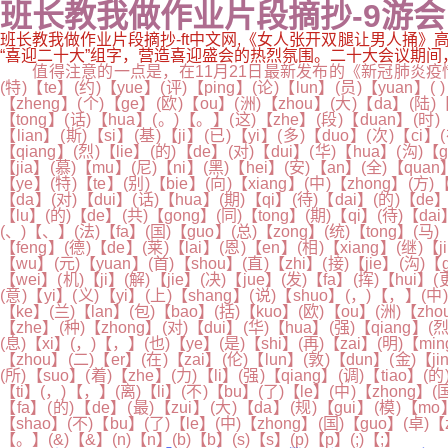
班长教我做作业片段摘抄-9游会
班长教我做作业片段摘抄-ft中文网,《女人张开双腿让男人捅》
“喜迎二十大”组字，营造喜迎盛会的热烈氛围。二十大会议期间，把“喜
值得注意的一点是，在11月21日最新发布的《新冠肺炎疫情风
(特)【te】(约)【yue】(评)【ping】(论)【lun】(员)【yuan】(
【zheng】(个)【ge】(欧)【ou】(洲)【zhou】(大)【da】(陆)【
【tong】(话)【hua】(。)【。】(这)【zhe】(段)【duan】(时)【
【lian】(斯)【si】(基)【ji】(已)【yi】(多)【duo】(次)【ci】
【qiang】(烈)【lie】(的)【de】(对)【dui】(华)【hua】(沟)【
【jia】(慕)【mu】(尼)【ni】(黑)【hei】(安)【an】(全)【quan
【ye】(特)【te】(别)【bie】(向)【xiang】(中)【zhong】(方)【
【da】(对)【dui】(话)【hua】(期)【qi】(待)【dai】(的)【de】
【lu】(的)【de】(共)【gong】(同)【tong】(期)【qi】(待)【dai
(、)【、】(法)【fa】(国)【guo】(总)【zong】(统)【tong】(马)
【feng】(德)【de】(莱)【lai】(恩)【en】(相)【xiang】(继)【j
【wu】(元)【yuan】(首)【shou】(直)【zhi】(接)【jie】(沟)【
【wei】(机)【ji】(解)【jie】(决)【jue】(发)【fa】(挥)【hui】
(意)【yi】(义)【yi】(上)【shang】(说)【shuo】(，)【，】(中
【ke】(兰)【lan】(包)【bao】(括)【kuo】(欧)【ou】(洲)【zho
【zhe】(种)【zhong】(对)【dui】(华)【hua】(强)【qiang】(烈
(息)【xi】(，)【，】(也)【ye】(是)【shi】(再)【zai】(明)【min
【zhou】(二)【er】(在)【zai】(伦)【lun】(敦)【dun】(金)【j
(所)【suo】(着)【zhe】(力)【li】(强)【qiang】(调)【tiao】(
【ti】(，)【，】(离)【li】(不)【bu】(了)【le】(中)【zhong】(
【fa】(的)【de】(最)【zui】(大)【da】(规)【gui】(模)【mo】
【shao】(不)【bu】(了)【le】(中)【zhong】(国)【guo】(卓)【z
【。】(&)【&】(n)【n】(b)【b】(s)【s】(p)【p】(;)【;】