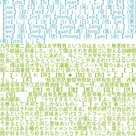
(查)【zha】(发)【fa】(现)【xian】(，)【，】(8)【8】(月)
【yue】(3)【3】(0)【0】(日)【ri】(采)【cai】(集)【ji】(咽)
【yan】(拭)【shi】(子)【zi】(，)【，】(经)【jing】(检)
【jian】(测)【ce】(中)【zhong】(心)【xin】(检)【jian】(测)
【ce】(，)【，】(3)【3】(1)【1】(日)【ri】(结)【jie】(果)
【guo】(呈)【cheng】(阳)【yang】(性)【xing】(，)【，】(为)
【wei】(新)【xin】(冠)【guan】(病)【bing】(毒)【du】(无)
【wu】(症)【zheng】(状)【zhuang】(感)【gan】(染)【ran】
(者)【zhe】(。)【。】
九月の第二週にc僕は大学教育というのはまったく無意味だと
いう結論に到達した。そして僕はそれを退屈さに耐える訓練期
間として捉えることに決めた。今ここで大学をやめたところで
社会に出てなんかとくにやりたいことがあるわけではないの
だ。僕は毎日大学に行って講義に出てノートを取りcあいた時
間には図書館で本を読んだり調べものをしたりした。【 】
【 】♂【孔】☪【祥】【智】★【提】☒【到】♒【，】「ど
うして」【多】 “敌军的防御营地倒是让晔有些灵感，还要
请将军将军中工匠尽数调拨于我，不出一月，必助将军破敌！”
刘晔自信道。【地】ゆ【重】【建】【基】△【层】ⓐ【供】
─【销】 蔡瑁并没有去救援南门，而是带着人马气势汹汹的
杀向蒯家。【社】「十分すぎるくらい立派ですよ。僕の住んで
る寮なんて天井と窓しかないもの」【，】ღ【生】第二にcこ
の小説はきわめて個人的な小説である。世界の終りが自伝的で
あるというのと同じ意味あいでcfスコットフィッツジェラルド
の夜はやさしとグレートギャツビイが僕にとって個人的な小説
であるというのと同じ意味あいでc個人的な小説である。たぶ
んそれはある種のセンティメントの問題であろう。僕という人
間が好まれたり好まれなかったりするようにcこの小説もやは