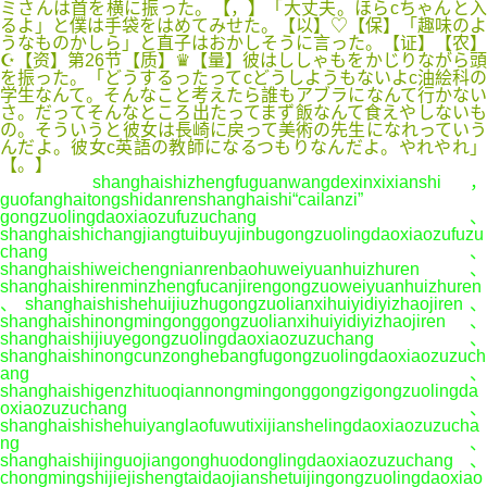
ミさんは首を横に振った。【，】「大丈夫。ほらcちゃんと入
るよ」と僕は手袋をはめてみせた。【以】♡【保】「趣味のよ
うなものかしら」と直子はおかしそうに言った。【证】【农】
☪【资】第26节【质】♛【量】彼はししゃもをかじりながら頭
を振った。「どうするったってcどうしようもないよc油絵科の
学生なんて。そんなこと考えたら誰もアブラになんて行かない
さ。だってそんなところ出たってまず飯なんて食えやしないも
の。そういうと彼女は長崎に戻って美術の先生になれっていう
んだよ。彼女c英語の教師になるつもりなんだよ。やれやれ」
【。】
shanghaishizhengfuguanwangdexinxixianshi，
guofanghaitongshidanrenshanghaishi“cailanzi”
gongzuolingdaoxiaozufuzuchang、
shanghaishichangjiangtuibuyujinbugongzuolingdaoxiaozufuzu
chang、
shanghaishiweichengnianrenbaohuweiyuanhuizhuren、
shanghaishirenminzhengfucanjirengongzuoweiyuanhuizhuren
、shanghaishishehuijiuzhugongzuolianxihuiyidiyizhaojiren、
shanghaishinongmingonggongzuolianxihuiyidiyizhaojiren、
shanghaishijiuyegongzuolingdaoxiaozuzuchang、
shanghaishinongcunzonghebangfugongzuolingdaoxiaozuzuch
ang、
shanghaishigenzhituoqiannongmingonggongzigongzuolingda
oxiaozuzuchang、
shanghaishishehuiyanglaofuwutixijianshelingdaoxiaozuzucha
ng、
shanghaishijinguojiangonghuodonglingdaoxiaozuzuchang、
chongmingshijiejishengtaidaojianshetuijingongzuolingdaoxiao