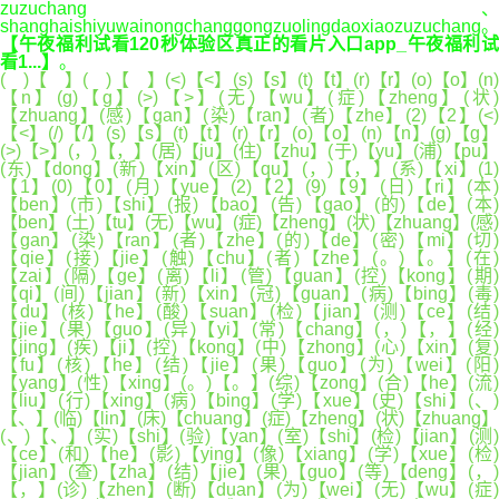
zuzuchang、
shanghaishiyuwainongchanggongzuolingdaoxiaozuzuchang。
【午夜福利试看120秒体验区真正的看片入口app_午夜福利试
看1...】
。
( )【 】( )【 】(<)【<】(s)【s】(t)【t】(r)【r】(o)【o】(n)
【n】(g)【g】(>)【>】(无)【wu】(症)【zheng】(状)
【zhuang】(感)【gan】(染)【ran】(者)【zhe】(2)【2】(<)
【<】(/)【/】(s)【s】(t)【t】(r)【r】(o)【o】(n)【n】(g)【g】
(>)【>】(，)【，】(居)【ju】(住)【zhu】(于)【yu】(浦)【pu】
(东)【dong】(新)【xin】(区)【qu】(，)【，】(系)【xi】(1)
【1】(0)【0】(月)【yue】(2)【2】(9)【9】(日)【ri】(本)
【ben】(市)【shi】(报)【bao】(告)【gao】(的)【de】(本)
【ben】(土)【tu】(无)【wu】(症)【zheng】(状)【zhuang】(感)
【gan】(染)【ran】(者)【zhe】(的)【de】(密)【mi】(切)
【qie】(接)【jie】(触)【chu】(者)【zhe】(。)【。】(在)
【zai】(隔)【ge】(离)【li】(管)【guan】(控)【kong】(期)
【qi】(间)【jian】(新)【xin】(冠)【guan】(病)【bing】(毒)
【du】(核)【he】(酸)【suan】(检)【jian】(测)【ce】(结)
【jie】(果)【guo】(异)【yi】(常)【chang】(，)【，】(经)
【jing】(疾)【ji】(控)【kong】(中)【zhong】(心)【xin】(复)
【fu】(核)【he】(结)【jie】(果)【guo】(为)【wei】(阳)
【yang】(性)【xing】(。)【。】(综)【zong】(合)【he】(流)
【liu】(行)【xing】(病)【bing】(学)【xue】(史)【shi】(、)
【、】(临)【lin】(床)【chuang】(症)【zheng】(状)【zhuang】
(、)【、】(实)【shi】(验)【yan】(室)【shi】(检)【jian】(测)
【ce】(和)【he】(影)【ying】(像)【xiang】(学)【xue】(检)
【jian】(查)【zha】(结)【jie】(果)【guo】(等)【deng】(，)
【，】(诊)【zhen】(断)【duan】(为)【wei】(无)【wu】(症)