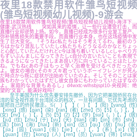
夜里18款禁用软件雏鸟短视频
(雏鸟短视频幼儿视频)-9游会
夜里18款禁用软件雏鸟短视频(雏鸟短视频幼儿视频)-海洋下...,
健康-武汉热线 突如其来的疫情，让一些行业遭受打击，而
直播行业却逆势上扬。如今，直播已经成为很多行业复工复产、
弥补销售损失的重要手段，而直播行业本身，也在这场疫情中发
生了巨大变化。「そうねc私たちはそう考えてるわ。最初のう
ちはかなり混乱していたしc私たちもどうなるのかなとちょっ
と心配していたんだけれどc今は落ち着いているしcしゃべり方
もずいぶんましになってきたしc自分の言いたいことも表現で
きるようになってきたしまあ良い方に向っていることはたしか
ね。でもねcあの子はもっと早く治療を受けるべきだったの
よ。彼女の場合cそのキズキ君っていうボーイフレンドが死ん
だ時点から既に症状が出始めていたのよ。そしてそのことは家
族もわかっていたはずだし彼女自身にもわかっていたはずなの
よ。家庭的な背景もあるし」d4wxtc-wlhsbjspl10-央视网：绝
望的“文盲”，能演好戏吗？
至于美国为什么优先要安排先撤侨，因为它把美国侨民在台
湾的安全视作高于台湾民众的档次，一旦有问题，它优先考虑的
是把自己的侨民撤走。♋( )【 】( )【 】(阳)【yang】(性)
【xing】(感)【gan】(染)【ran】(者)【zhe】(5)【5】(，)【，】
(女)【nv】(，)【，】(5)【5】(2)【2】(岁)【sui】(，)【，】(居)
【ju】(住)【zhu】(于)【yu】(天)【tian】(津)【jin】(市)【shi】
(滨)【bin】(海)【hai】(新)【xin】(区)【qu】(胡)【hu】(家)
【jia】(园)【yuan】(街)【jie】(，)【，】(系)【xi】(管)
【guan】(控)【kong】(人)【ren】(员)【yuan】(筛)【shai】