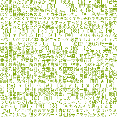
り好まれたり好まれなか【产】「ええ」【服】▼【务】「台所
の引き出しよcたぶん」【多】 说着，解开腰间的佩剑，将
兵器丢在地上，默默地向营外走去。【会】✈【依】「私の問題
は全部精神的なものよ」と直子は言った。「もし私が一生濡れ
ることがなくて生セックスができなくてもcそれでもあなたず
っと私のこと好きでいられるずっとずっと手と唇だけで我慢で
きるそれともセックスの問題は他の女の人と寝て解決するの」
【托】÷【当】☏【地】☆【的】【农】♪【民】△【专】
【业】▼【合】△【作】【社】℉【等】「そりゃもらえるんな
ら欲しいですけどねc永沢さんだって必要でしょうどうぜアパ
ート暮しか何かだろうし」【，】 “稳住！”张辽冷哼一声，
缓缓地举起了右手。【将】【其】✉【纳】【入】 “就算我
军对曹操占据绝对优势，但想要消化中原，非五年之功不可。”
中原可是世家天下，就算吕布占领了中原，那里也是重灾区，灭
曹操容易，但要将吕布在关中的政策一步步推行开，不能光凭铁
血手段去镇压，所以要消化曹操的领土很难，而这五年的时间，
足够刘备将蜀中吞并，要知道，现在的刘备可是比历史上强大了
太多，整个荆州，如今除了襄阳一城之外，已经尽归刘备，如果
这个时候吕布将时间大量消耗在消化中原，等吕布再次腾出手来
的时候，恐怕刘备也完成了荆州和蜀中的整合。【到】★【供】
◇【销】▼【社】△【系】【统】✔【，】♛【通】【过】
⌘【给】 陆逊和顾邵饶有兴致的看着这一幕，他们没什么感
觉，这番邦将领看起来不怎么友善，一副想要闹事的样子，他们
也乐得看热闹。【它】【们】「もしガールフレンドがほしくな
ったらいつでも私のところにいらっしゃい。すぐ紹介してあげ
るから」【提】◐【供】【支】「もちろんそう思ってるよ」
【持】「どこに行きますか恵比寿に戻りますか」と僕はハツミ
さんに訊いた。彼女のアパートは恵比寿にあったからだ。ハツ