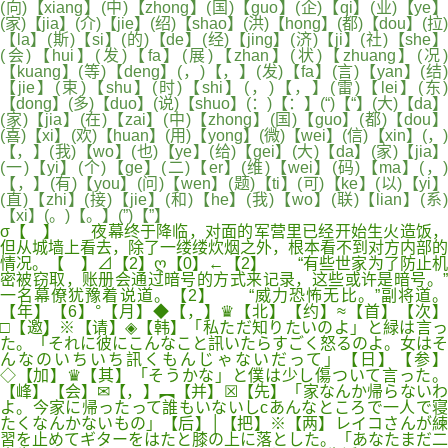
(向)【xiang】(中)【zhong】(国)【guo】(企)【qi】(业)【ye】
(家)【jia】(介)【jie】(绍)【shao】(洪)【hong】(都)【dou】(拉)
【la】(斯)【si】(的)【de】(经)【jing】(济)【ji】(社)【she】
(会)【hui】(发)【fa】(展)【zhan】(状)【zhuang】(况)
【kuang】(等)【deng】(，)【，】(发)【fa】(言)【yan】(结)
【jie】(束)【shu】(时)【shi】(，)【，】(雷)【lei】(东)
【dong】(多)【duo】(说)【shuo】(：)【：】(“)【“】(大)【da】
(家)【jia】(在)【zai】(中)【zhong】(国)【guo】(都)【dou】
(喜)【xi】(欢)【huan】(用)【yong】(微)【wei】(信)【xin】(，)
【，】(我)【wo】(也)【ye】(给)【gei】(大)【da】(家)【jia】
(一)【yi】(个)【ge】(二)【er】(维)【wei】(码)【ma】(，)
【，】(有)【you】(问)【wen】(题)【ti】(可)【ke】(以)【yi】
(直)【zhi】(接)【jie】(和)【he】(我)【wo】(联)【lian】(系)
【xi】(。)【。】(”)【”】
σ【 】 夜幕终于降临，对面的军营里已经开始生火造饭，
但从城墙上看去，除了一缕缕炊烟之外，根本看不到对方内部的
情况。【 】⊿【2】ღ【0】←【2】 “有些世家为了防止机
密被窃取，账册会通过暗号的方式来记录，这些或许是暗号。”
一名幕僚犹豫着说道。【2】 “威力恐怖无比。”副将道。
【年】【6】°【月】◆【，】♛【北】【约】≈【首】【次】
□【邀】※【请】◈【韩】「私ただ知りたいのよ」と緑は言っ
た。「それに彼にこんなこと訊いたらすごく怒るのよ。女はそ
んなのいちいち訊くもんじゃないだって」【日】【参】
◇【加】♛【其】「そうかな」と僕は少し傷ついて言った。
【峰】【会】✉【，】︻【并】☒【先】「家なんか帰らないわ
よ。今家に帰ったって誰もいないしcあんなところで一人で寝
たくなんかないもの」【后】│【把】※【两】レイコさんが練
習を止めてギターをはたと膝の上に落とした。「あなたまだ二