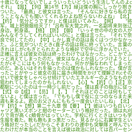
十歳になってないでしょういったいどういう生活してんのよc
それ」【国】【列】第14节【为】緑は僕の胸にしっかり抱き
ついた。「最高」と彼女は言った。「そんなに好きなら私の言
うことなんでも聞いてくれるわよね怒らないわよね」【北】
【约】「気分どうですか」と僕は訊いてみた。【网】 “将
军，城上把狼烟给灭了！”吕布军大营之内，一名副将来到张辽
身边，躬身道。【络】【防】【御】「いっそ世の中の女の人が
みんなそうしてくれればいいのに」と僕は言った。「それで奈
良で何してたの」【中】しかし直子の話は長くはつづかなかっ
た。ふと気がついたときc直子の話は既に終っていた。言葉の
きれはしがcもぎとられたような格好で空中に浮かんでいた。
正確に言えば彼女の話は終ったわけではなかった。どこかでふ
っと消えてしまったのだ。彼女はなんとか話しつづけようとし
たがcそこにはもう何もなかった。何かが損なわれてしまった
のだ。あるいはそれを損ったのは僕かもしれなかった。僕が言
ったことがやっと彼女の耳に届きc時間をかけて理解されcその
せいで彼女をしゃべらせ続けていたエネルギーのようなものが
狙われてしまったのかもしれない。【心】✎【的】◎【正】京
都駅についたのは十一時少し前だった。僕は直子の指示に従っ
【式】☮【成】☿【员】┃【，】「それほどのことは何もして
ないよ」と僕は言った。「でももし僕で役に立つのならまた来
週も来るよ。君のお父さんにももう一度会いたいしね」【北】
℉【约】≈【想】第二十九章 恨【要】【“】彼はいつも白いシ
ャツと黒いズボンと紺のセーターという格好だった。頭は丸刈
りで背が高くc頬骨がはっていた。学校に行くときはいつも学
生服を着た。靴も鞄もまっ黒だった。見るからに右翼学生とい
う格好だったしcだからこそまわりの連中も突撃隊と呼んでい
たわけだが本当のことを言えば彼は政治に対しては百パーセン