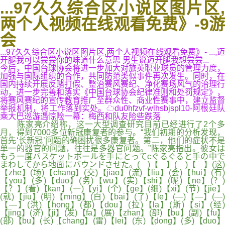
...97久久综合区小说区图片区,
两个人视频在线观看免费》-9游
会
...97久久综合区小说区图片区,两个人视频在线观看免费》- ...,迈
开腿我可以尝尝你的味道什么意思 男生说迈开腿我想尝尝...
今后，中国台球协会将进一步加大对旅英职业球员的管理力度，
加强与国际组织的合作，共同防范类似事件再次发生。同时，在
国内持续开展反赌打假、整治赛风赛纪、净化赛场风气的治理行
动，进一步完善和落实《中国台球协会纪律准则和处罚规定》，
将赛风赛纪的宣传教育推广至群众性、商业性赛事中，建立监督
举报机制，将工作落到实处。☁du0hfzvf-wlhsbjspl10-阿根廷队
乘大巴巡游遇惊险一幕：梅西和队友险些跌落
陈家亮介绍称，这一大型调查研究目前已经进行了2个多
月，得到7000多位新冠康复者的参与。“我们初期的分析发现，
首先‘长新冠’问题的确困扰很多康复者。第二，他们的症状不是
单一的器官的问题，往往是多器官问题。”陈家亮指出。彼女は
もう一度バスケットボールを手にとってcぐるぐると手の中で
まわしてから地面にバウンドさせた。( )【 】( )【 】(这)
【zhe】(场)【chang】(交)【jiao】(流)【liu】(会)【hui】(有)
【you】(多)【duo】(务)【wu】(实)【shi】(呢)【ne】(？)
【？】(看)【kan】(一)【yi】(个)【ge】(细)【xi】(节)【jie】
(就)【jiu】(明)【ming】(白)【bai】(了)【le】(—)【—】(—)
【—】(洪)【hong】(都)【dou】(拉)【la】(斯)【si】(经)
【jing】(济)【ji】(发)【fa】(展)【zhan】(部)【bu】(副)【fu】
(部)【bu】(长)【chang】(雷)【lei】(东)【dong】(多)【duo】