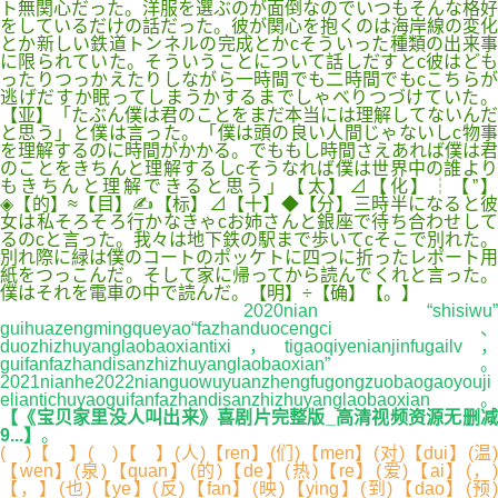
ト無関心だった。洋服を選ぶのが面倒なのでいつもそんな格好
をしているだけの話だった。彼が関心を抱くのは海岸線の変化
とか新しい鉄道トンネルの完成とかcそういった種類の出来事
に限られていた。そういうことについて話しだすとc彼はども
ったりつっかえたりしながら一時間でも二時間でもcこちらが
逃げだすか眠ってしまうかするまでしゃべりつづけていた。
【亚】「たぶん僕は君のことをまだ本当には理解してないんだ
と思う」と僕は言った。「僕は頭の良い人間じゃないしc物事
を理解するのに時間がかかる。でももし時間さえあれば僕は君
のことをきちんと理解するしcそうなれば僕は世界中の誰より
もきちんと理解できると思う」【太】⊿【化】┆【”】
◈【的】≈【目】✍【标】⊿【十】◆【分】三時半になると彼
女は私そろそろ行かなきゃcお姉さんと銀座で待ち合わせして
るのcと言った。我々は地下鉄の駅まで歩いてcそこで別れた。
別れ際に緑は僕のコートのポッケトに四つに折ったレポート用
紙をつっこんだ。そして家に帰ってから読んでくれと言った。
僕はそれを電車の中で読んだ。【明】÷【确】【。】
2020nian “shisiwu”
guihuazengmingqueyao“fazhanduocengci、
duozhizhuyanglaobaoxiantixi，tigaoqiyenianjinfugailv，
guifanfazhandisanzhizhuyanglaobaoxian”。
2021nianhe2022nianguowuyuanzhengfugongzuobaogaoyouji
eliantichuyaoguifanfazhandisanzhizhuyanglaobaoxian。
【《宝贝家里没人叫出来》喜剧片完整版_高清视频资源无删减
9...】
。
( )【 】( )【 】(人)【ren】(们)【men】(对)【dui】(温)
【wen】(泉)【quan】(的)【de】(热)【re】(爱)【ai】(，)
【，】(也)【ye】(反)【fan】(映)【ying】(到)【dao】(预)