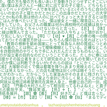
た。僕の方も螢の方も長いあいだ身動きひとつせずにそこにい
度c僕は永沢さんと一緒に町に出て女の子と寝た。どちらもと
なってベッドの中で一人で本を読んでいるとcそのうちに自分の
らいの女の子と寝たかだとかcどこの出身かだとかcどこの大学
だとかc私の乳首は他の人のに比べてちょっと大きすぎるとは思
ごはんが食べたいと言った。僕は彼女と一緒に喫茶店に入って
をしていた。お父さんの職業は何かc高校時代の成績は良かっ
バイトに行かなくちゃいけないからと言った。【总】┃【体】
と緑は微笑んで言った。「ただねcあの人今ちょっと頭がおかし
り気にしないでね」【带】♡【动】♥【周】この寮の唯一の問
ておりcその運営方針は――もちろん僕の目から見ればという
。「教育の根幹を窮め国家にとって有為な人材の育成につとめ
cその裏のことは例によって曖昧模糊としている。正確なところ
地を詐欺同然のやりくちで手に入れたんだと言うものもいる。い
のが設立者の目的なのだということであった。たしかに寮には
何度かその設立者をまじえて研究会のようなものを開いておりc
のか僕には判断できないがcそれらの説は「とにかくここはう
【易】大塚駅の近くで僕は都電を降りcあまり見映えのしない大
には見えなかった。どの店も建物は旧くc中は暗そうだった。
とがわかった。だからこうした家並みがそのままに残されてい
いうのはまったくの古い家より余計に汚らしく見えることのほう
阿就从没想过将希望寄托在其他人身上，他要让自己的一剑，成
【前】「門番の大村さんだって相当狂ってるわよねえ」と直子
【热】✈【、】′`·.(`·..·′).·′`·-(ˉ`v′ˉ)-
将纸条展开。【跟】✿【着】【热】好きだよ」と僕は言った。
】【楼】☠【市】【逻】♡【辑】✎【相】✿【似】「まるでディ
eiyoutaiduobianhua。tazhaojiuyishenheisexizhuang，