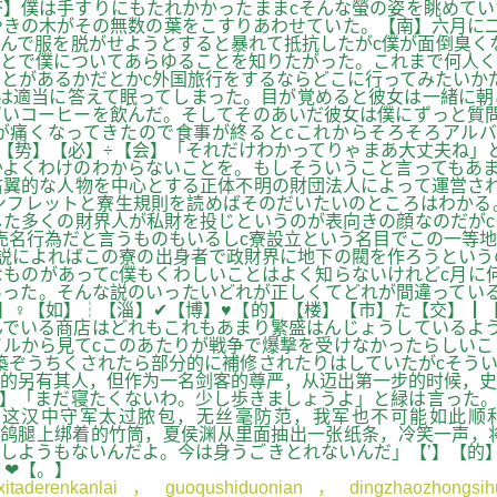
】僕は手すりにもたれかかったままcそんな螢の姿を眺めてい
きの木がその無数の葉をこすりあわせていた。【南】六月に二
んで服を脱がせようとすると暴れて抵抗したがc僕が面倒臭く
とで僕についてあらゆることを知りたがった。これまで何人く
ことがあるかだとかc外国旅行をするならどこに行ってみたいか
は適当に答えて眠ってしまった。目が覚めると彼女は一緒に朝
いコーヒーを飲んだ。そしてそのあいだ彼女は僕にずっと質問
頭が痛くなってきたので食事が終るとcこれからそろそろアル
✞【势】【必】÷【会】「それだけわかってりゃまあ大丈夫ね」
よくわけのわからないことを。もしそういうこと言ってもあま
翼的な人物を中心とする正体不明の財団法人によって運営され
ンフレットと寮生規則を読めばそのだいたいのところはわかる
した多くの財界人が私財を投じというのが表向きの顔なのだが
売名行為だと言うものもいるしc寮設立という名目でこの一等
説によればこの寮の出身者で政財界に地下の閥を作ろうという
ものがあってc僕もくわしいことはよく知らないけれどc月に
った。そんな説のいったいどれが正しくてどれが間違っている
】♀【如】┆【淄】✔【博】♥【的】【楼】【市】た【交】┃
でいる商店はどれもこれもあまり繁盛はんじょうしているよう
ルから見てcこのあたりが戦争で爆撃を受けなかったらしいこ
築ぞうちくされたら部分的に補修されたりはしていたがcそう
的另有其人，但作为一名剑客的尊严，从迈出第一步的时候，史
】「まだ寝たくないわ。少し歩きましょうよ」と緑は言った。
过脓包，无丝毫防范，我军也不可能如此顺利占据阳平关。”魏延笑道。
信鸽腿上绑着的竹筒，夏侯渊从里面抽出一张纸条，冷笑一声，
しようもないんだよ。今は身うごきとれないんだ」【’】【的
】❤【。】
aderenkanlai，guoqushiduonian，dingzhaozhongsihum