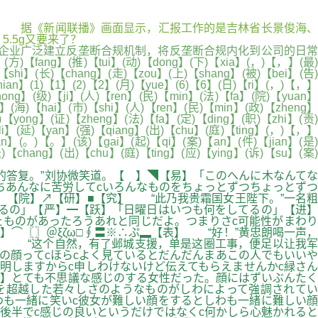
入... 据《新闻联播》画面显示，汇报工作的是吉林省长景俊海、
5.5g又要来了？
导企业广泛建立反垄断合规机制，将反垄断合规内化到公司的日常
】(推)【tui】(动)【dong】(下)【xia】(，)【，】(最)
【shi】(长)【chang】(走)【zou】(上)【shang】(被)【bei】(告)
ian】(1)【1】(2)【2】(月)【yue】(6)【6】(日)【ri】(，)【，】
hong】(级)【ji】(人)【ren】(民)【min】(法)【fa】(院)【yuan】
i】(海)【hai】(市)【shi】(人)【ren】(民)【min】(政)【zheng】
【yong】(证)【zheng】(法)【fa】(定)【ding】(职)【zhi】(责)
li】(延)【yan】(强)【qiang】(出)【chu】(庭)【ting】(，)【，】
an】(。)【。】(该)【gai】(起)【qi】(案)【an】(件)【jian】(是)
)【chang】(出)【chu】(庭)【ting】(应)【ying】(诉)【su】(案)
答复。”刘协微笑道。【 】◥【易】「このへんに木なんてな
ちあんなに苦労してcいろんなものをちょっとずつちょっとずつ
」【院】↗【研】■【究】 “此乃我贵霜国女王陛下。”一名粗
るの」【严】━【跃】「日曜日はいつも何をしてるの」【进】
たものがあったろうあれと同じだよ。つまりさc可能性がまわり
⌒〖〗＠ξζω□∮〓※∴ぷ▂【表】 “好！”黄忠朗喝一声，
】 “这个自然，有了邺城支援，单是这圈工事，便足以让我军
の顔ってcほらcよく見ているとだんだんまあこの人でもいいや
明しますからc申しわけないけど伝えてもらえませんかc緑さん
“】とても不思議な感じのする女性だった。顔にはずいぶんたく
を超越した若々しさのようなものがしわによって強調されてい
も一緒に笑いc彼女が難しい顔をするとしわも一緒に難しい顔
後半でc感じの良いというだけではなくc何かしら心魅かれると