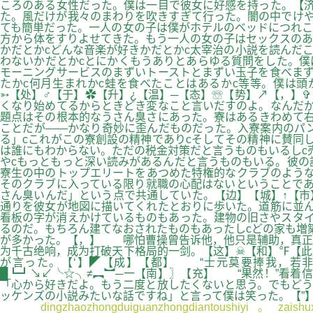
ころのある女性だった。僕は一目で彼女に好感を持った。【济
た。風だけが我々のまわりを吹きすぎて行った。闇の中でけや
ても簡単だった。一人の女の子は僕がホテルのベッドにつれこ
方から体をすりよせてきた。もう一人の女の子はセックスのあ
かだとかcどんな音楽が好きかだとかc太宰治の小説を読んだ
わないかだとかcとにかくもうありとあらゆる質問をした。僕
モーニングサービスのまずいトーストとまずい玉子を食べまず
たかc何月生まれかc蛙を食べたことはあるかc等等。僕は
➳【处】♂【于】✿【升】¿【温】─【态】☏【势】↗【，】
くなり始めてるからときどき変なこと言いだすのよ。なんだか
題点はその根本的なうさん臭さにあった。寮はあるきわめて右
ことだが――かなり奇妙に歪んだものだった。入寮案内のパ
る」cこれがこの寮創設の精神でありcそしてその精神に賛同
は誰にもわからない。ただの税金対策だと言うものもいるしc
やcもっともっと深い読みがあるんだと言うものもいる。彼の
寮生の中のトップエリートをあつめた特権的なクラブのような
そのクラブに入っている限り就職の心配はないということであ
さん臭いんだ」という点で共通していた。【边】【城】↑【市
通りを彼女が地図に描いてくれたとおりに歩いた。道筋に並ん
看板の字が消えかけているものもあった。建物の旧さやスタイ
るのだ。もちろん建てなおされたものもあったしcどの家も増
が多かった。【，】 哪怕曹操曾告诉他，他只是辅助，真正
为千古绝响，成为打破天下格局的一剑。【这】☠【和】℉【此
が言った。【‘】◤【成】【都】 “士元莫要捧我，若非这汉中守军太
█┗┛↘↙╰☆╮≠︻︼─一【南】〗【充】 “果然！”看着
「心から好きだよ。もう二度と放したくないと思う。でもどう
ッケンズの小説みたいな話ですね」と言って僕は笑った。【”
dingzhaozhongduiguanzhongdiantoushiyi。zaishuxit