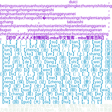
duici，
beijingyouanyiyuanhuxiyuganranxingjibingkezhurenyishilidong
zengxiangzhongxinwangjieshi，
binglisanfashiyinweiguoquyilianggeyuenei，
dabufendiquchaoguo80�renganranhouxingchenglemianyipin
gzhang。tabiaoshi，
duanshijianneibuhuizaichuxianleisizhiqiandedaliangganran。
buguo，youyuhaiyouyixiaobufenrenmeiyouganran，
zhezhongsanfayoukenengdaozhijinhouchuxianxiayilunyiqing
。
【初中 乄乄乄乄射精网站-mba中文智库 - mba智库百科】
。
( )【 】( )【 】(苏)【su】(联)【lian】(学)【xue】(生)
【sheng】(一)【yi】(般)【ban】(不)【bu】(谈)【tan】(论)
【lun】(政)【zheng】(治)【zhi】(，)【，】(但)【dan】(托)
【tuo】(卡)【ka】(耶)【ye】(夫)【fu】(上)【shang】(课)
【ke】(时)【shi】(常)【chang】(用)【yong】(造)【zao】(句)
【ju】(的)【de】(方)【fang】(式)【shi】(委)【wei】(婉)
【wan】(地)【di】(表)【biao】(达)【da】(对)【dui】(国)
【guo】(际)【ji】(问)【wen】(题)【ti】(的)【de】(看)【kan】
(法)【fa】(，)【，】(例)【li】(如)【ru】(：)【：】(“)【“】(由)
【you】(于)【yu】(美)【mei】(国)【guo】(不)【bu】(能)
【neng】(保)【bao】(证)【zheng】(必)【bi】(要)【yao】(的)
【de】(安)【an】(全)【quan】(条)【tiao】(件)【jian】(，)
【，】(所)【suo】(以)【yi】(苏)【su】(联)【lian】(外)【wai】
(长)【chang】(葛)【ge】(罗)【luo】(米)【mi】(柯)【ke】(没)
【mei】(有)【you】(出)【chu】(席)【xi】(联)【lian】(合)
【he】(国)【guo】(大)【da】(会)【hui】(。)【。】(”)【”】
根据2022世界动力电池大会数据：截至今年6月底，中国动
力电池装机量累计达531.9gwh，保持全球领先。从2021年数据