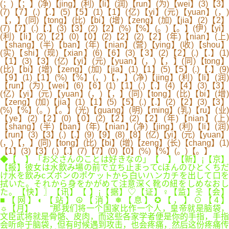
(；)【；】(净)【jing】(利)【li】(润)【run】(为)【wei】(3)【3】
(7)【7】(.)【.】(5)【5】(1)【1】(亿)【yi】(元)【yuan】(，)
【，】(同)【tong】(比)【bi】(增)【zeng】(加)【jia】(2)【2】
(7)【7】(.)【.】(3)【3】(2)【2】(%)【%】(。)【。】(伊)【yi】
(利)【li】(2)【2】(0)【0】(2)【2】(2)【2】(年)【nian】(上)
【shang】(半)【ban】(年)【nian】(营)【ying】(收)【shou】
(实)【shi】(现)【xian】(6)【6】(3)【3】(2)【2】(.)【.】(1)
【1】(3)【3】(亿)【yi】(元)【yuan】(，)【，】(同)【tong】
(比)【bi】(增)【zeng】(加)【jia】(1)【1】(5)【5】(.)【.】(9)
【9】(1)【1】(%)【%】(，)【，】(净)【jing】(利)【li】(润)
【run】(为)【wei】(6)【6】(1)【1】(.)【.】(4)【4】(3)【3】
(亿)【yi】(元)【yuan】(，)【，】(同)【tong】(比)【bi】(增)
【zeng】(加)【jia】(1)【1】(5)【5】(.)【.】(2)【2】(3)【3】
(%)【%】(。)【。】(光)【guang】(明)【ming】(乳)【ru】(业)
【ye】(2)【2】(0)【0】(2)【2】(2)【2】(年)【nian】(上)
【shang】(半)【ban】(年)【nian】(净)【jing】(利)【li】(润)
【run】(3)【3】(.)【.】(9)【9】(8)【8】(亿)【yi】(元)【yuan】
(，)【，】(同)【tong】(比)【bi】(增)【zeng】(长)【chang】(1)
【1】(3)【3】(.)【.】(7)【7】(0)【0】(%)【%】(。)【。】
◆【 】「お父さんのことは好きなの」【 】【新】¡【京】
【报】彼女は水飲み場の前で立ち止まってcほんのひとくちだ
け水を飲みcズボンのポケットから白いハンカチを出して口を
拭いた。それから身をかがめて注意深く靴の紐をしめなおし
た。【快】〗【讯】【 】¡【据】♡【证】♀【监】웃【会】
■【网】◐【站】☮【消】❅【息】✪【，】⊙【4】
☼【月】 “那我们将一个国家比作一个人，皇帝就是脑袋，
文臣武将就是骨骼、皮肉，而这些各家学者便是你的手指，手指
会听命于脑袋，但有时候遇到攻击，也会疼痛，然后这份疼痛传