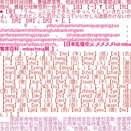
布只是时间问题，曹操愿意等，但此刻伏完将这件事提出来，隐
隐间，曹操已经察觉到一丝不妥。【这】【一】❣【点】【也】
■【是】「うん。二c三日できたらゆっくりしていきたいの
よ。あなたのところに厄介になっていいかしら迷惑かけないか
ら」【同】【样】¿【的】＊【。】
9。yifazuohaominshiweiquangongzuo。
zhenduitarenshishiwangluobaolixingwei，
qinfantarenmingyuquan、yinsiquandengrengequan，
beihairenqingqiuxingweirenchengdanminshizerende，
renminfayuanyifayuyizhichi。
【日本乱强伦乂 乄乄乄乄hd-mb
智库百科 - mbachina网_】
。
( )【 】( )【 】(列)【lie】(车)【che】(抵)【di】(达)
【da】(武)【wu】(昌)【chang】(站)【zhan】(时)【shi】(，)
【，】(出)【chu】(站)【zhan】(口)【kou】(人)【ren】(潮)
【chao】(涌)【yong】(动)【dong】(。)【。】(与)【yu】(前)
【qian】(两)【liang】(年)【nian】(出)【chu】(站)【zhan】(旅)
【lv】(客)【ke】(排)【pai】(队)【dui】(等)【deng】(候)
【hou】(做)【zuo】(核)【he】(酸)【suan】(不)【bu】(同)
【tong】(，)【，】(如)【ru】(今)【jin】(，)【，】(这)【zhe】
(里)【li】(是)【shi】(各)【ge】(种)【zhong】(各)【ge】(样)
【yang】(的)【de】(旅)【lv】(行)【xing】(团)【tuan】(接)
【jie】(站)【zhan】(人)【ren】(员)【yuan】(在)【zai】(迎)
【ying】(接)【jie】(来)【lai】(自)【zi】(全)【quan】(国)
【guo】(各)【ge】(地)【di】(的)【de】(游)【you】(客)【ke】
(。)【。】
德国新闻电视台报道称，汉堡财政官员安德烈亚斯·德雷赛
尔也呼吁在中远入股汉堡港码头的争议中保持客观性。“全国许
多自封的港口专家应该坚持事实。”他强调，中远集团无法通过