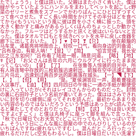
たでしょうう」と僕は訊いた。父親はまた小さく肯いた。僕は
緑がやっていたようにハンドルをまわしてベットを起こしc野
菜のゼリーと煮魚をスプーンでかわりばんこにひと口ずつすく
って食べさせた。すごく長い時間をかけてその半分ほどを食べ
てからcもういいという風に彼は首を小さく横に振った。頭を
大きく動かすと痛みがあるらしくcほんのちょっとしか動かさ
なかった。フルーツはどうするかと訊くと彼はcいらないcと言
った。僕はタオルで口もとを拭きcベットを水平に戻しc食器を
廊下に出しておいた。【》】♥【中】❣【只】 坐在颠簸的
马车里，诸葛亮将地图合上，轻叹一口气，看向身边的刘备道：
“吕布身边，有能人呐！”【是】▽【简】 “伯言觉得，我长安
比之江东如何？”吕布看了陆逊一眼，随意问道。【略】【地】
☤【记】「お父さんは去年の六月にウルグアイに行ったまま戻
ってこないの」【录】【了】 在张鲁等人惊骇的目光中，所
有人将连弩中存放的三枚箭簇迅速射出，箭簇在空中迅速汇聚成
三片乌云，迅速划过两百步远的距离落在城头。【一】◥【下】
【，】〖【但】【用】 “是。”夏侯渊答应一声，跟着曹操进
入议事厅。【油】【煎】四月四日の午後に一通の手紙が郵便受
けに入っていたがcそれはレイコさんからのものだった。封筒
の裏に石田玲子という名前が書いてあった。僕ははさみできれ
いに封を切りc縁側に座ってそれを読んだ。最初からあまり良
い内容のものではないだろうという予感はあったがc読んでみ
ると果たしてそのとおりだった。【制】【这】「外は良い天気
ですよcすごく」と僕は丸椅子に座って脚を組んで言った。
「秋でc日曜日でcお天気でcどこに行っても人でいっばいです
よ。そういう日にこんな風に部屋の中でのんびりしているのが
いちばんですねc疲れないですむし。混んだところ行ったって
疲れるだけだしc空気もわるいし。僕は日曜日だいたい洗濯す