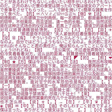
ことがあるわけでもないしc会いたい相手がいるわけでもない
のだ。正月のあいだ寮の食堂は閉ったので僕は彼女のアパート
で食事をさせてもらった。二人で餅を焼いてc簡単な雑煮を作
って食べた。【的】∝∧∨∥∠≌∽≦≧≒【做】☢【法】
昭德殿前，八百骠骑卫分列两侧，每一名骠骑卫，都是最新制式
的铠甲，不但美观，而且坚固，清一色的长戟、宝剑，当然这些
是在这种正式场合的仪仗兵器，若真上了战场，骠骑卫的装备绝
对可以将普通精锐给馋死。【因】♡【人】【而】【异】✈
【，】 “那若是夺不回呢？”夫人紧张的拉着张鲁的手臂道。
【没】유【有】「そういうのってたぶんどうしようもないこと
なのよ。自分ではどうしようもないことなのよ。永沢君に言わ
せればcそんなこと君の責任だ。俺は知らんってことになるで
しょうけれどね」【固】 “主公莫忧，不过虚张声势尔！”杨
伯冷笑着看着对方，这么远的距离，就算是他们借着城墙的优
势，也没办法将箭射到那么远。【定】◤【的】←【煎】❤
【制】★【方】僕は今どこにいるのだ【法】 既然吕布攻略
汉中的目的已经达到，那接下来，冀州之战也没必要再继续了，
虽然曹操调了于禁、臧霸两支兵马北上，但张辽可不认为这两人
加上夏侯渊的残兵败将，能够挡得住他的冀州主力以及赵云、马
超这两支精锐，更何况甘宁的横海水师已经开始封锁河道，曹操
就算想要救援，面对甘宁的水军恐怕也是有心无力。【。】
【一】【般】 赵云闻言一怔，随即反应过来，这是马超在向
他示威呢，当即微微一笑，向那骑士道：“劳烦告知孟起，便说
我军已成功说降于禁将军，尽得八千壮士！”【来】 不过话
说回来，那臧霸竟然窝囊的死在几个士卒的合围之下，想来武艺
也不怎么样。【说】☣【，】→【在】♂【平】♛【底】
◈【锅】✉【中】웃【加】【油】そのしわすごく好きですよと
僕は言った。ありがとうと彼女は言った。【，】〖【小】全部