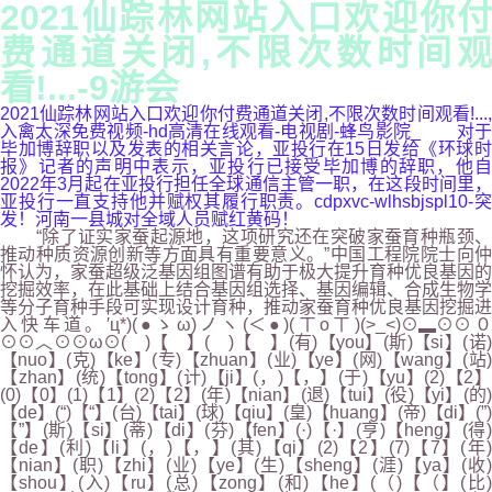
2021仙踪林网站入口欢迎你付
费通道关闭,不限次数时间观
看!...-9游会
2021仙踪林网站入口欢迎你付费通道关闭,不限次数时间观看!...,
入禽太深免费视频-hd高清在线观看-电视剧-蜂鸟影院_ 对于
毕加博辞职以及发表的相关言论，亚投行在15日发给《环球时
报》记者的声明中表示，亚投行已接受毕加博的辞职，他自
2022年3月起在亚投行担任全球通信主管一职，在这段时间里，
亚投行一直支持他并赋权其履行职责。cdpxvc-wlhsbjspl10-突
发！河南一县城对全域人员赋红黄码！
“除了证实家蚕起源地，这项研究还在突破家蚕育种瓶颈、
推动种质资源创新等方面具有重要意义。”中国工程院院士向仲
怀认为，家蚕超级泛基因组图谱有助于极大提升育种优良基因的
挖掘效率，在此基础上结合基因组选择、基因编辑、合成生物学
等分子育种手段可实现设计育种，推动家蚕育种优良基因挖掘进
入快车道。′ц*)(●ゝω)ノヽ(＜●)(ㄒoㄒ)(>_<)⊙▂⊙⊙０
⊙⊙︿⊙⊙ω⊙( )【 】( )【 】(有)【you】(斯)【si】(诺)
【nuo】(克)【ke】(专)【zhuan】(业)【ye】(网)【wang】(站)
【zhan】(统)【tong】(计)【ji】(，)【，】(于)【yu】(2)【2】
(0)【0】(1)【1】(2)【2】(年)【nian】(退)【tui】(役)【yi】(的)
【de】(“)【“】(台)【tai】(球)【qiu】(皇)【huang】(帝)【di】(”)
【”】(斯)【si】(蒂)【di】(芬)【fen】(·)【·】(亨)【heng】(得)
【de】(利)【li】(，)【，】(其)【qi】(2)【2】(7)【7】(年)
【nian】(职)【zhi】(业)【ye】(生)【sheng】(涯)【ya】(收)
【shou】(入)【ru】(总)【zong】(和)【he】(（)【（】(比)