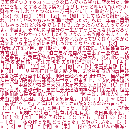
で五杯ずつウォッカトニックを飲んでから我々は店を出た。僕
が金を払うとすると緑は僕の手をぴしゃっと叩いて払いのけc
財布からしわひとつない一万円札をだして勘定を払った。
【火】☏【煎】【制】【后】♒【加】そして私たち離婚した
わ。というか私の方から無理に離婚したの。彼は二年前に再婚
しちゃったけどc私今でもそれでよかったんだと思ってるわ
よ。本当よ。その頃には自分の一生がずっとこんな具合だろう
ってことがわかっていたしcそういうのにもう誰をもまきこみ
たくなかった。いつ頭のたがが外れるかってびくびくしながら
暮すような生活を誰にも押しつけたくなかったの。【水】
“你我是江东之臣，而非朝廷之臣，子明当谨记。”周瑜眺望着远
方的江山，呵呵一笑：“伯言与孝先自然是看出了一些东西，从
长远来看，若我军能够攻占荆州，吕布必是大敌，然若此时去助
曹操攻破吕布，我江东也将失却崛起之机。”【，】【盖】
【上】【锅】【盖】®【，】☭【煎】✍【5】零壹贰叁肆【~】
❥【8】 从吕布打开丝绸之路之后，无论吕布身边的重臣还
是各派学子乃至平民百姓，眼界已经不再局限于中原，虽然吕布
从来没有明确的去去鄙视这些世家，但事实上，长安的诸多流派
学子对于中原这些夜郎自大的世家是不怎么瞧上眼的，认为他们
故步自封，思想守旧，虽然在长安这边同样有着门第之别，但至
少他们愿意接受新的东西。【分】 “回主公，除此人外，并
未有其他人面圣。”虎卫统领躬身道。【钟】↓【，】✯【是】
「素敵だろうね」と僕はビスタチオの殻をむきながら言った。
【常】「いいですね」と僕は言った。【见】 “这……”犹豫
了一下，陈群摇摇头道：“若莺儿小姐有恙，改日再来不迟。”
【的】☏【烹】「目をそむけたくなっても」【饪】☁【方】
─【法】「私の作った唄どうだった」と緑が訊いた。【。】
✯【《】❤【中】™【馈】♚【录】「何か食べませんか腹減っ