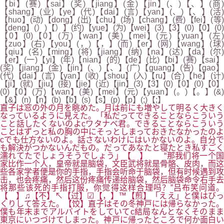
【bi】(赛)【sai】(奖)【jiang】(金)【jin】(、)【、】(商)
【shang】(业)【ye】(代)【dai】(言)【yan】(、)【、】(活)
【huo】(动)【dong】(出)【chu】(场)【chang】(费)【fei】(等)
【deng】(）)【）】(约)【yue】(为)【wei】(3)【3】(0)【0】(0)
【0】(0)【0】(万)【wan】(美)【mei】(元)【yuan】(左)
【zuo】(右)【you】(，)【，】(而)【er】(网)【wang】(球)
【qiu】(名)【ming】(将)【jiang】(纳)【na】(达)【da】(尔)
【er】(一)【yi】(年)【nian】(的)【de】(比)【bi】(赛)【sai】
(奖)【jiang】(金)【jin】(、)【、】(广)【guang】(告)【gao】
(代)【dai】(言)【yan】(收)【shou】(入)【ru】(合)【he】(计)
【ji】(就)【jiu】(接)【jie】(近)【jin】(3)【3】(0)【0】(0)【0】
(0)【0】(万)【wan】(美)【mei】(元)【yuan】(。)【。】(&)
【&】(n)【n】(b)【b】(s)【s】(p)【p】(;)【;】
直子は窓の外の月を眺めた。月は前にも増やして明るく大きく
なっているように見えた。「私だってできることならこういう
こと話したくないのよcワタナベ君。できることならこういう
ことはずっと私の胸の中にそっとしまっておきたなかったのよ
cでも仕方ないのよ。話さないわけにはいかないのよ。自分で
も解決がつかないんだもの。だってあなたと寝たとき私すごく
濡れてたでしょうそうでしょう」【 】 “那我们将一个国
家比作一个人，皇帝就是脑袋，文臣武将就是骨骼、皮肉，而这
些各家学者便是你的手指，手指会听命于脑袋，但有时候遇到攻
击，也会疼痛，然后这份疼痛传递给脑袋，然后脑袋命令右手去
将那些该死的手指打服，你觉得这样合理吗？”吕布笑问道。
【 】♫【不】↖【过】☑【，】™【煎】「ええ」と僕はびっ
くりして答えた。【饺】直子はその冬神戸には帰らなかった。
僕も年末までアルバイトをしていてc結局なんとなくそのまま
東京にいつづけてしまった。神戸に帰ったところで何か面白い