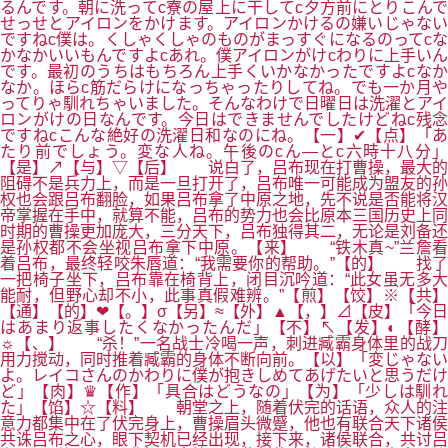
るんです。朝に洗ってc寮の屋上に干してc夕方前にとりこんで
せっせとアイロンをかけます。アイロンかけるの嫌いじゃない
ですねc僕は。くしゃくしゃのものがまっすぐになるのってcな
かなかいいもんですよcあれ。僕アイロンがけcわりに上手いん
です。最初のうちはもちろん上手くいかなかったですよcなか
なか。ほらc筋だらけになっちゃったりしてね。でも一か月や
ってりゃ馴れちゃいました。そんなわけで日曜日は洗濯とアイ
ロンがけの日なんです。今日はできませんでしたけどねc残念
ですねcこんな絶好の洗濯日和なのにね。【一】✔【点】「あ
たり前でしょう。変な人ね。午後のcん―とc六時十八分」
【是】↗【与】▽【后】 说白了，吕布现在打曹操，最大的
阻碍不是兵力上，而是一旦打开了，吕布唯一可能成为盟友的孙
权也会跟吕布翻脸，如果吕布拿了中原之地，先不说是否能将汉
帝掌握在手中，就算不能，吕布的势力也会比原本三国历史上同
时期的曹操更加庞大，三分天下，吕布独得其二，无论是刘备还
是孙权都不会坐视吕布拿下中原。【来】 “铁木真~”兰詹看
着吕布，最终轻咬朱唇道：“我需要你的帮助。”【的】 找了
一把椅子坐下，吕布靠在椅背上，闭目沉吟道：“此女虽无多大
能耐，但野心却不小，此事真假难辨。”【煎】【饺】※【共】
【通】【的】❤【。】σ【另】≈【外】▲【，】⊿【皮】「今日
はあまり返事したくなかったんだ」【不】↖【发】◐【酵】
☼【、】 “杀！”一名战士冷喝一声，刺进臧霸身体里的战刀
用力搅动，同时推着臧霸的身体不断向前。【以】「変じゃない
よ。レイコさんのかわりに僕が抱きしめてあげたいと思うだけ
ど」【肉】♛【作】「具合はどうなの」【为】「少しは馴れ
た」【馅】☆【料】 朝堂之上，随着伏完的话语，众人的注
意力都集中在了伏完身上，曹操眉头微蹙，他也有联合天下诸侯
共诛吕布之心，眼下契机已经出现，接下来，诸侯联合，共讨吕