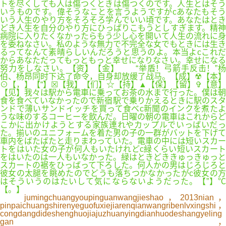
トを尽くしても人は傷つくときは傷つくのです。人生とはそう
いうものです。偉そうなことを言うようですがcあなたもそう
いう人生のやり方をそろそろ学んでいい頃です。あなたはとき
どき人生を自分のやり方にひっぱりこもうとしすぎます。精神
病院に入りたくなかったらもう少し心を開いて人生の流れに身
を委ねなさい。私のような無力で不完全な女でもときには生き
るってなんて素晴らしいんだろうと思うのよ。本当よcこれだ
からあなただってもっともっと幸せになりなさい。幸せになる
努力をしなさい。【资】【金】 “举盾！弓箭手反击！”杨
伯、杨昂同时下达了命令，自身却放缓了战马。【成】☢【本】
⊙【，】【“】☒【我】【们】☆【持】▲【保】【留】✞【意】
【见】我々は駅から電車に乗ってお茶の水まで行った。僕は朝
食を食べていなかったので新宿駅で乗りかえるときに駅のスタ
ンドで薄いサンドイッチを買って食べc新聞のインクを煮たよ
うな味のするコーヒーを飲んだ。日曜の朝の電車はこれからど
こかに出かけようとする家族連れやカップルでいっぱいだっ
た。揃いのユニフォームを着た男の子の一群がバットを下げて
車内をばたばたと走りまわっていた。電車の中には短いスカー
トをはいた女の子が何人もいたけれどc緑くらい短いスカート
をはいたのは一人もいなかった。緑はときどききゅっきゅっと
スカートの裾をひっばって下ろした。何人かの男はじろじろと
彼女の太腿を眺めたのでどうも落ちつかなかったがc彼女の方
はそういうのはたいして気にならないようだった。【”】℃
【。】
jumingchuangyoupinguanwangjieshao，2013nian，
pinpaichuangshirenyeguofuxiejiarenqianwangribenlvxingshi，
congdangdideshenghuojiajuzhuanyingdianhuodeshangyeling
gan，