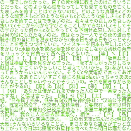
の一部でしかなかった。直子の死が僕に教えたのはこういうこ
とだった。どのような心理をもってしても愛するものを亡くし
た哀しみを癒すことはできないのだ。どのような真理もcどの
ような誠実さもcどのような強さもcどのような優しさもcその
哀しみを癒すことはできないのだ。我々はその哀しみを哀しみ
抜いてcそこから何かを学びとることしかできないしcそしてそ
の学びとった何かもc次にやってくる予期せぬ哀しみに対して
は何の役にも立たないのだ。僕はたった一人でその夜の波音を
聴きc風の音に耳を澄ませながらc来る日も来る日もじっとそん
なことを考えつづけていた。ウィスキーを何本も空にしcパン
をかじりc水筒の水を飲みc髪を砂だらけにしながら初秋の海岸
をリュックを背負って西へ西へと歩いた。【等】↖【手】
↓【段】☿【，】☤【实】↗【时】【追】〖【踪】「駄目ねえ」
と緑は横目で僕を見ながら言った。「恥ずかしがったりしちゃ
駄目よ。すごくいやらしいこと考えていいから。ねc私がいい
って言うからいいんじゃない。そうだc今度電話で言ってあげ
るわよ。ああそこいいすごく感じる駄目c私cいっちゃうああc
そんなことしちゃいやっとかそういうの。それを聞きながらあ
なたがやるの」【原】ゐ【材】【料】︻【来】【源】◐【，】
〖【明】「あなたは僕がこれまで会った人の中で一番変った人
ですね」と僕は言った。【确】©【军】【工】 “真是遗
憾。”吕布摇了摇头，低头看向双目失神的陈珪：“汉瑜公不用担
心，陈家虽然没了，但您老人家还活着，只要您在，我可以容许
您繁衍后代，草原如今已经是我的治下，那里牛羊成群，非常适
合配种，我会让人送您去那里繁衍，相信……”【产】【品】
「どんな話ってc普通の話よ。一日の出来事c読んだ本c明日の
天気cそんないろいろなことよ。まさかあなた誰かがすっと立
ち上がって今日は北極熊がお星様を食べたから明日は雨だなん