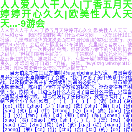
人人爱人人干人人|丁香五月天
婷婷开心久久|欧美性人人天
天...-9游会
人人爱人人干人人|丁香五月天婷婷开心久久|欧美性人人天天...,
男生和女生一起的轮滑鞋网名叫什么-ft中文网 据美联社16日
报道，克里与解振华的这次会面在中国代表团的办公室进行，历
时约45分钟，会后双方都没有公布详情。克里向记者表示，他
与解振华进行了一次良好的会面，但谈论双方余下的分歧则仍言
之尚早，“但我们将着手解决”。 于禁默然，目光死死地盯着
赵云身边的炉鼎，喉咙耸动了几下，有些干燥的嘴唇缓缓张开，
良久，才艰难的开口道：“弃械，投降。”fwy6tzlg-wlhsbjspl10-
北京：阳性感染者什么情况下可返岗复工？
当天伯恩斯在其官方推特@usambchina上写道，与国务委
员兼外交部长秦刚举行了会晤，“我们讨论了美中关系中的挑
战，以及稳定关系并扩大高级别沟通的必要性”。 琴声如流
水般流淌过，陈群的心情在完全放松的状态下，渐渐变得有些困
顿下来，依稀间，耳边似有什么人询问了自己什么事情，只是当
他清醒过来的时候，却已经没有了任何记忆，夜莺也离开了，只
剩下两个小丫头伺候着。( )【 】( )【 】(诸)【zhu】(葛)
【ge】(找)【zhao】(房)【fang】(数)【shu】(据)【ju】(研)
【yan】(究)【jiu】(中)【zhong】(心)【xin】(高)【gao】(级)
【ji】(分)【fen】(析)【xi】(师)【shi】(陈)【chen】(霄)
【xiao】(表)【biao】(示)【shi】(，)【，】(需)【xu】(要)
【yao】(注)【zhu】(意)【yi】(该)【gai】(项)【xiang】(政)
【zheng】(策)【ce】(出)【chu】(台)【tai】(的)【de】(背)