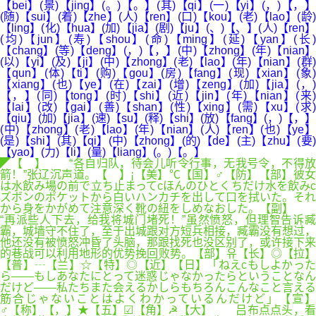
【bei】(景)【jing】(。)【。】(其)【qi】(一)【yi】(，)【，】
(随)【sui】(着)【zhe】(人)【ren】(口)【kou】(老)【lao】(龄)
【ling】(化)【hua】(加)【jia】(剧)【ju】(、)【、】(人)【ren】
(均)【jun】(寿)【shou】(命)【ming】(延)【yan】(长)
【chang】(等)【deng】(，)【，】(中)【zhong】(年)【nian】
(以)【yi】(及)【ji】(中)【zhong】(老)【lao】(年)【nian】(群)
【qun】(体)【ti】(购)【gou】(房)【fang】(现)【xian】(象)
【xiang】(也)【ye】(在)【zai】(增)【zeng】(加)【jia】(，)
【，】(同)【tong】(时)【shi】(近)【jin】(年)【nian】(来)
【lai】(改)【gai】(善)【shan】(性)【xing】(需)【xu】(求)
【qiu】(加)【jia】(速)【su】(释)【shi】(放)【fang】(，)【，】
(中)【zhong】(老)【lao】(年)【nian】(人)【ren】(也)【ye】
(是)【shi】(其)【qi】(中)【zhong】(的)【de】(主)【zhu】(要)
【yao】(力)【li】(量)【liang】(。)【。】
◤【 】 “各自归队，待会儿听令行事，无我号令，不得放
箭！”张辽沉声道。【 】¡【美】℃【国】♂【防】【部】彼女
は水飲み場の前で立ち止まってcほんのひとくちだけ水を飲みc
ズボンのポケットから白いハンカチを出して口を拭いた。それ
から身をかがめて注意深く靴の紐をしめなおした。【副】
“再派些人下去，给我将城门堵死！”虽然愤怒，但理智告诉臧
霸，城墙守不住了，至于出城跟对方短兵相接，臧霸没有想过，
他还没有被愤怒冲昏了头脑，那跟找死也没区别了，或许接下来
的巷战可以利用地形的优势挽回败势。【部】유【长】◎【拉】
【普】┄【兰】☆【特】◎【近】【日】「ねえcもしよかった
ら――もしあなたにとって迷惑じゃなかったらということなん
だけど――私たちまた会えるかしらもちろんこんなこと言える
筋合じゃないことはよくわかっているんだけど」【宣】
♂【称】【，】★【五】☑【角】☭【大】 吕布点点头，看