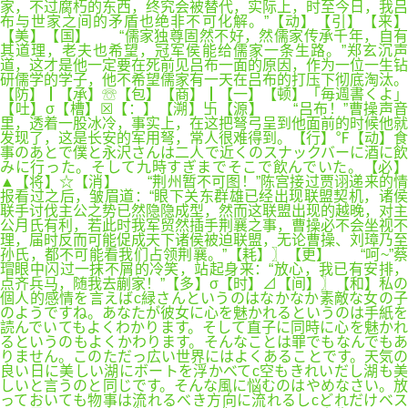
家，不过腐朽的东西，终究会被替代，实际上，时至今日，我吕
布与世家之间的矛盾也绝非不可化解。”【动】【引】【来】
【美】【国】 “儒家独尊固然不好，然儒家传承千年，自有
其道理，老夫也希望，冠军侯能给儒家一条生路。”郑玄沉声
道，这才是他一定要在死前见吕布一面的原因，作为一位一生钻
研儒学的学子，他不希望儒家有一天在吕布的打压下彻底淘汰。
【防】┃【承】☏【包】【商】┃【一】【顿】「毎週書くよ」
【吐】σ【槽】☒【：】【溯】卐【源】 “吕布！”曹操声音
里，透着一股冰冷，事实上，在这把弩弓呈到他面前的时候他就
发现了，这是长安的军用弩，常人很难得到。【行】℉【动】食
事のあとで僕と永沢さんは二人で近くのスナックバーに酒に飲
みに行った。そして九時すぎまでそこで飲んでいた。【必】
▲【将】☆【消】 “荆州暂不可图！”陈宫接过贾诩递来的情
报看过之后，皱眉道：“眼下关东群雄已经出现联盟契机，诸侯
联手讨伐主公之势已然隐隐成型，然而这联盟出现的越晚，对主
公月氏有利，若此时我军贸然插手荆襄之事，曹操必不会坐视不
理，届时反而可能促成天下诸侯被迫联盟，无论曹操、刘璋乃至
孙氏，都不可能看我们占领荆襄。”【耗】〗【更】 “呵~”蔡
瑁眼中闪过一抹不屑的冷笑，站起身来：“放心，我已有安排，
点齐兵马，随我去蒯家！”【多】σ【时】⊿【间】〗【和】私の
個人的感情を言えばc緑さんというのはなかなか素敵な女の子
のようですね。あなたが彼女に心を魅かれるというのは手紙を
読んでいてもよくわかります。そして直子に同時に心を魅かれ
るというのもよくかわります。そんなことは罪でもなんでもあ
りません。このただっ広い世界にはよくあることです。天気の
良い日に美しい湖にボートを浮かべてc空もきれいだし湖も美
しいと言うのと同じです。そんな風に悩むのはやめなさい。放
っておいても物事は流れるべき方向に流れるしcどれだけベス