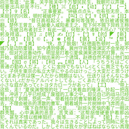
向兰詹道：“此事，关乎我关中千万黎民民生，我朝可以声援，
但要出兵却是不行。”【楼】⌘【启】◐【动】【了】【一】
【个】✞【名】 “正事要紧。”钟繇点点头，也有些无奈，本
来挺好的兴致，顿时被破坏了。【叫】□【“】☤【供】☠【应】
☏【链】 “昔日高祖起义，暴秦何等强势，依旧被诸侯推
翻，楚怀王曾言，先破秦入咸阳者王之，陛下何不赐下异姓王称
号，先破吕布者封王？有此一诺，何愁天下诸侯不尽心？”伏完
躬身拜道。【照】♫【明】✍【灯】÷【”】☤【的】◤【新】
☉【项】【目】©【。】♚【根】【据】【设】™【想】
◤【，】♒【美】 “快，息了狼烟！”赵德面色顿时一变，邺
城乃是边防重镇，如今遇到侵袭，冀州守将夏侯渊定不会坐视不
管，但对方这番动作，明显是打着引夏侯渊来进攻的打算，从一
开始，邺城就是对方抛出来的一个诱饵，赵德自然不能让他们如
愿。【国】σ【将】↓【利】︻【用】【人】「うちうちはごく
普通の勤め人だよ。とくに金持でもないしcとくに貧乏でもな
い。子供を東京の私立大学にやるのはけっこう大変だと思うけ
どcまあ子供は僕一人だから問題はない。仕送りはそんなに多
くないしcだからアルバイトしてる。ごくあたり前の家だよ。
小さな庭があってcトヨタカローラがあって」【工】 “带上
这些，走！”夏侯渊恨恨的吐了一口夹着血的唾沫，抄起一把连
弩，冲进了几乎已经成了废墟的工事之中，却见自己的战马已经
被射成了刺猬，怒吼一声，带着残存的曹军朝着另一个方向冲出
去，不理会被杀的溃散的曹军，朝着城外一片树林中飞奔而去。
【智】 “属下自然知道，只是……”赵班头苦恼的看了一眼这
群秃瓢，心中满满的恶意，苦笑道：“这帮胡僧硬要护着那凶
犯，甚至不惜以棍棒阻拦，我等……不是对手。”【能】たしか
にそれは真実であった。我々は生きることによって同時に死を
育くんでいるのだ。しかしそれは我々が学ばねばならない真理