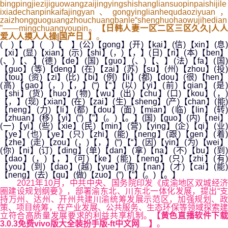
bingpingjiezijiguowangzaijingyingshishangliansuopinpaishijile
ixiadechanpinkaifajingyan、gongyinglianhequdaoziyuan，
zaizhongguoguangzhouchuangbanle“shenghuohaowujihedian
”——mingchuangyoupin。
【日韩人妻一区二区三区久久|人
爱人人摸人人操|国产日_】
。
( )【 】( )【 】(公)【gong】(开)【kai】(信)【xin】(息)
【xi】(显)【xian】(示)【shi】(，)【，】(日)【ri】(本)【ben】
(、)【、】(德)【de】(国)【guo】(、)【、】(法)【fa】(国)
【guo】(等)【deng】(在)【zai】(苏)【su】(州)【zhou】(投)
【tou】(资)【zi】(比)【bi】(例)【li】(都)【dou】(很)【hen】
(高)【gao】(，)【，】(“)【“】(以)【yi】(前)【qian】(是)
【shi】(货)【huo】(物)【wu】(出)【chu】(口)【kou】(，)
【，】(现)【xian】(在)【zai】(生)【sheng】(产)【chan】(能)
【neng】(力)【li】(都)【dou】(面)【mian】(临)【lin】(转)
【zhuan】(移)【yi】(”)【”】(。)【。】(国)【guo】(内)【nei】
(一)【yi】(些)【xie】(民)【min】(营)【ying】(企)【qi】(业)
【ye】(也)【ye】(只)【zhi】(能)【neng】(跟)【gen】(着)
【zhe】(走)【zou】(，)【，】(“)【“】(因)【yin】(为)【wei】
(你)【ni】(订)【ding】(单)【dan】(拿)【na】(不)【bu】(到)
【dao】(，)【，】(可)【ke】(能)【neng】(只)【zhi】(有)
【you】(到)【dao】(越)【yue】(南)【nan】(才)【cai】(能)
【neng】(去)【qu】(做)【zuo】(”)【”】(。)【。】
2021年10月，中共中央、国务院印发《成渝地区双城经济
圈建设规划纲要》，部署渝东北、川东北一体化发展，提出“支
持万州、达州、开州共建川渝统筹发展示范区，加强规划、政
策、项目统筹，在产业发展、公共服务、生态环保等领域探索建
立符合高质量发展要求的利益共享机制。
【黄色直播软件下
3.0.3免费vivo版大全装扮手版-ft中文网__】
。