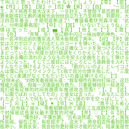
て叫ぶと思ってたわけじゃないでしょう」【零】【部】
◈【件】¡【等】【是】※【否】✿【来】◎【自】 “一旦封
王，天下将再不是大汉天下，一旦封王，不管陛下是否愿意，就
算未能得封王爵的诸侯也会纷纷自立为王乃至称帝，到那时，大
汉四百年基业，才是彻底断送了！”曹操看着伏完森冷道：“此
人，分明是要祸国！”【中】◎【国】「いないでしょうね」と
僕は言った。【或】▅【其】【他】®【“】【潜】
☆【在】 “弃弩，杀！”张辽眼中闪过一抹凶狠的神色，一刀
将一名冲到近前的曹军连人带木板劈成了两半。【对】【手】彼
女はスカボロフェアの出だしのコードを弾いた。楽譜なしでは
じめて弾くらしく最初のうちは正確なコードを見つけるのにと
まどっていたがc何度か試行錯誤をくりかえしているうちに彼
女はある種の流れのようなものを捉えc全曲をとおして弾ける
ようになった。そして三度目にはところどころ装飾音を入れて
すんなりと弾けるようになった。「勘がいいのよ」とレイコさ
んは僕に向ってウインクしてc指で自分の頭を指した。「三度
聴くとc楽譜がなくてもだいたいの曲は弾けるの」【”】
“这倒未必。”刘晔笑着摇摇头道：“我军细作在荆州打探过，这巨
弩威力虽强，但每一次填装极为费力，只要能够挡住一轮进攻，
我们就有足够的时间将霹雳车推进攻击范围！”【。】【这】
「公園でぼおっとしてたの」と彼女は言った。「あなたに言わ
れたように人で何もしゃべらずにc頭の中を空っぽにして」
【一】☒【“】☠【疑】▼【邻】✉【盗】 “真不让人省心
呐！”吕布摇了摇头，带着貂蝉绕开了那些三五成群的儒生，这
个时候是这些家伙最不理智的时候。【斧】♡【”】☮【的】
【举】 “懂也好，不懂也罢。”吕布淡然道：“伯言之才，我有
所耳闻，留在江东，有些屈才了，这天下，绝非伯言所看到的那
般渺小，来我长安，我会给你更好展示才能的空间，陆家虽是世