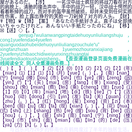
屋があるのだ。【涉】 一名汉中战士疯狂的将战刀看在对方
的肩膀上，清脆的撞击声中，手中的战刀一轻，汉中战士愕然的
看着断掉的战刀，而对手的盔甲虽然破损，却并未受到任何实质
性伤害，脸上露出狰狞的笑脸一刀剁掉了对方的人头。【财】
☤【物】♛【随】【案】「あなたの手紙好きよ。直子は全部焼
いちゃったけれど。あんないい手紙だったのにね」【移】
☒【送】◇【。】
genjug7wulianwangpingtaidehuoyunliuliangshuju，
cong1yuefendao4yuefen，
quanguodaohubeidehuoyunliuliangzouchule“u”
xingfanzhuan，1yuemozhouranxiajiang，
2yuefenyizhibaochidiweiyunxingzhuangtai，
3yuefendiaotoushangsheng。
【歪歪漫画登录页面免费漫画
线阅读全文_同人全集漫画免费...】
。
( )【 】( )【 】(2)【2】(0)【0】(2)【2】(2)【2】(年)
【nian】(1)【1】(1)【1】(月)【yue】(，)【，】(南)【nan】
(宁)【ning】(楼)【lou】(市)【shi】(也)【ye】(曾)【zeng】(因)
【yin】(“)【“】(买)【mai】(房)【fang】(享)【xiang】(受)
【shou】(免)【mian】(费)【fei】(乘)【cheng】(坐)【zuo】(1)
【1】(0)【0】(年)【nian】(地)【di】(铁)【tie】(”)【”】(活)
【huo】(动)【dong】(引)【yin】(发)【fa】(关)【guan】(注)
【zhu】(。)【。】(红)【hong】(星)【xing】(资)【zi】(本)
【ben】(局)【ju】(发)【fa】(现)【xian】(，)【，】(花)【hua】
(式)【shi】(上)【shang】(热)【re】(搜)【sou】(背)【bei】(后)
【hou】(，)【，】(是)【shi】(南)【nan】(宁)【ning】(楼)
【lou】(市)【shi】(面)【mian】(临)【lin】(的)【de】(压)
【ya】(力)【li】(。)【。】
与吕乐同为26岁的鄂雨也在鹤岗度过了半年的独居生活。