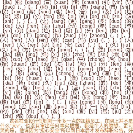
【jia】(强)【qiang】(宣)【xuan】(传)【chuan】(引)【yin】(导)
【dao】(，)【，】(积)【ji】(极)【ji】(向)【xiang】(市)【shi】
(民)【min】(游)【you】(客)【ke】(普)【pu】(及)【ji】(垃)
【la】(圾)【ji】(分)【fen】(类)【lei】(的)【de】(知)【zhi】(识)
【shi】(，)【，】(让)【rang】(更)【geng】(多)【duo】(的)
【de】(人)【ren】(主)【zhu】(动)【dong】(参)【can】(与)
【yu】(到)【dao】(垃)【la】(圾)【ji】(分)【fen】(类)【lei】
(的)【de】(工)【gong】(作)【zuo】(中)【zhong】(，)【，】
(人)【ren】(人)【ren】(参)【can】(与)【yu】(，)【，】(人)
【ren】(人)【ren】(尽)【jin】(责)【ze】(，)【，】(久)【jiu】
(久)【jiu】(为)【wei】(功)【gong】(，)【，】(更)【geng】(加)
【jia】(精)【jing】(细)【xi】(扎)【zha】(实)【shi】(地)【di】
(做)【zuo】(好)【hao】(前)【qian】(中)【zhong】(后)【hou】
(端)【duan】(的)【de】(垃)【la】(圾)【ji】(分)【fen】(类)
【lei】(处)【chu】(理)【li】(工)【gong】(作)【zuo】(，)
【，】(形)【xing】(成)【cheng】(合)【he】(理)【li】(闭)
【bi】(环)【huan】(，)【，】(做)【zuo】(好)【hao】(打)
【da】(持)【chi】(久)【jiu】(战)【zhan】(的)【de】(准)
【zhun】(备)【bei】(，)【，】(坚)【jian】(持)【chi】(疫)
【yi】(情)【qing】(防)【fang】(控)【kong】(和)【he】(垃)
【la】(圾)【ji】(分)【fen】(类)【lei】(同)【tong】(步)【bu】
(推)【tui】(进)【jin】(，)【，】(共)【gong】(同)【tong】(营)
【ying】(造)【zao】(国)【guo】(际)【ji】(一)【yi】(流)【liu】
(的)【de】(和)【he】(谐)【xie】(宜)【yi】(居)【ju】(之)
【zhi】(都)【dou】(。)【。】
这名在亚投行任职刚一年多一点的加籍员工，在网上并不是
什么“大v”，也没有拿出任何事实根据，都是个人的臆想。更可
笑的是，他说因为“担心安全”所以到日本后才发布辞职公告，好