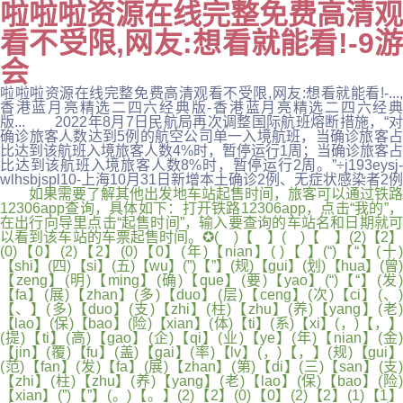
啦啦啦资源在线完整免费高清观
看不受限,网友:想看就能看!-9游
会
啦啦啦资源在线完整免费高清观看不受限,网友:想看就能看!-...,
香港蓝月亮精选二四六经典版-香港蓝月亮精选二四六经典
版... 2022年8月7日民航局再次调整国际航班熔断措施，“对
确诊旅客人数达到5例的航空公司单一入境航班，当确诊旅客占
比达到该航班入境旅客人数4%时，暂停运行1周；当确诊旅客占
比达到该航班入境旅客人数8%时，暂停运行2周。”÷j193eysj-
wlhsbjspl10-上海10月31日新增本土确诊2例、无症状感染者2例
如果需要了解其他出发地车站起售时间，旅客可以通过铁路
12306app查询，具体如下：打开铁路12306app，点击“我的”，
在出行向导里点击“起售时间”，输入要查询的车站名和日期就可
以看到该车站的车票起售时间。✪( )【 】( )【 】(2)【2】
(0)【0】(2)【2】(0)【0】(年)【nian】( )【 】(“)【“】(十)
【shi】(四)【si】(五)【wu】(”)【”】(规)【gui】(划)【hua】(曾)
【zeng】(明)【ming】(确)【que】(要)【yao】(“)【“】(发)
【fa】(展)【zhan】(多)【duo】(层)【ceng】(次)【ci】(、)
【、】(多)【duo】(支)【zhi】(柱)【zhu】(养)【yang】(老)
【lao】(保)【bao】(险)【xian】(体)【ti】(系)【xi】(，)【，】
(提)【ti】(高)【gao】(企)【qi】(业)【ye】(年)【nian】(金)
【jin】(覆)【fu】(盖)【gai】(率)【lv】(，)【，】(规)【gui】
(范)【fan】(发)【fa】(展)【zhan】(第)【di】(三)【san】(支)
【zhi】(柱)【zhu】(养)【yang】(老)【lao】(保)【bao】(险)
【xian】(”)【”】(。)【。】(2)【2】(0)【0】(2)【2】(1)【1】