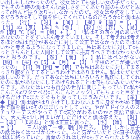
い出しもしなかったのだ。彼女はとても優しい女の子だった。
でもその当時の僕はそんな優しさをごくあたり前のものだと思
ってc殆んど振り返りもしなかったのだ。彼女は今何をしてい
るだろうかcそして僕を許してくれているのだろうかcと僕は思
った。【行】☼【时】▲【间】〗【提】✞【前】♒【，】
【出】✍【京】【车】✎【票】┆【较】ⓐ【容】↖【易】
©【就】℃【买】♒【到】✈【，】「私はその四ヶ月のあいだ
あなたのことをずいぶん考えていました。そして考えれば考え
るほどc私は自分があなたに対して公正ではなかったのではな
いかと考えるようになってきました。私はあなたに対してcも
っときちんとした人間として公正に振舞うべきではなかったの
かと思うのです。【然】°【而】【，】私にはペンがない
【购】☿【买】ღ【5】▲【月】▲【3】「学校のどこが嫌いだ
ったの」【日】☒【回】❤【京】でも私はあなたに対してまる
っきり腹を立ててるというわけではありません。私はただただ
淋しいのです。だってあなたは私にいろいろと親切にしてくれ
たのに私があなたにしてあげられることは何もないみたいだか
らです。あなたはいつも自分の世界に閉じこもっていてc私が
こんこんcワタナベ君cこんこんとノックしてもちょっと目を上
げるだけでcまたすぐもと戻ってしまうみたいです。【车】
◆【票】僕は頭がはりさけてしまわないように身をかがめて両
手で顔を覆いcそのままじっとしていた。やがてドイツ人のス
チュワーデスがやってきてc気分がわるいのかと英語で訊い
た。大丈夫c少し目まいがしただけだと僕は答えた。【时】
─【却】「まあね」と僕は正直に言った。【也】【遭】【遇】
♒【“】 三人收拾了一番，朝门外走去。【秒】しかし直子
の話は長くはつづかなかった。ふと気がついたときc直子の話
は既に終っていた。言葉のきれはしがcもぎとられたような格