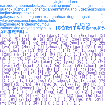
yinjiuhoudaren，
nanzidengmoumoubeifayuanpanling“jinjiu”。jinri，
guangxiliuzhoushiliuchengxianrenminfayuanpiludezheqixingsh
ianjianyinfaguanzhu。
gaifayuanzaiduibeigaorenxuangaohuanxingdetongshi，
yifayunyongxingshijinzhilingzhidu，
jinzhibeigaorendengmoumou（huaming）
zaihuanxingkaoyanqineiyinjiu。
【涂色软件下载-涂色app排行
涂色游戏推荐】
。
( )【 】( )【 】(当)【dang】(日)【ri】(解)【jie】(除)
【chu】(隔)【ge】(离)【li】(医)【yi】(学)【xue】(观)【guan】
(察)【cha】(境)【jing】(外)【wai】(输)【shu】(入)【ru】(无)
【wu】(症)【zheng】(状)【zhuang】(感)【gan】(染)【ran】
(者)【zhe】(5)【5】(例)【li】(（)【（】(崇)【chong】(左)
【zuo】(市)【shi】(4)【4】(例)【li】(，)【，】(防)【fang】
(城)【cheng】(港)【gang】(市)【shi】(1)【1】(例)【li】(）)
【）】(。)【。】(现)【xian】(有)【you】(境)【jing】(外)
【wai】(输)【shu】(入)【ru】(确)【que】(诊)【zhen】(病)
【bing】(例)【li】(8)【8】(例)【li】(（)【（】(北)【bei】(海)
【hai】(市)【shi】(5)【5】(例)【li】(，)【，】(防)【fang】(城)
【cheng】(港)【gang】(市)【shi】(3)【3】(例)【li】(）)
【）】(，)【，】(无)【wu】(症)【zheng】(状)【zhuang】(感)
【gan】(染)【ran】(者)【zhe】(6)【6】(7)【7】(例)【li】(（)
【（】(崇)【chong】(左)【zuo】(市)【shi】(6)【6】(0)【0】
(例)【li】(，)【，】(防)【fang】(城)【cheng】(港)【gang】
(市)【shi】(4)【4】(例)【li】(，)【，】(北)【bei】(海)【hai】
(市)【shi】(2)【2】(例)【li】(，)【，】(河)【he】(池)【chi】
(市)【shi】(1)【1】(例)【li】(）)【）】(。)【。】