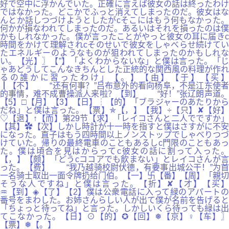
好で空中に浮かんでいた。正確に言えば彼女の話は終ったわけ
ではなかった。どこかでふっと消えてしまったのだ。彼女はな
んとか話しつづけようとしたがcそこにはもう何もなかった。
何かが損なわれてしまったのだ。あるいはそれを損ったのは僕
かもしれなかった。僕が言ったことがやっと彼女の耳に届きc
時間をかけて理解されcそのせいで彼女をしゃべらせ続けてい
たエネルギーのようなものが狙われてしまったのかもしれな
い。【光】〗【”】「よくわからないな」と僕は言った。「じ
ゃあどうしてこんなきちんとした正統的な関西風の料理が作れ
るの誰かに習ったわけ」【。】【由】【于】【买】
┃【不】 “还有何事？”吕布意外的看向杨阜，不是江东使者
的事情，难不成曹操派人来啦？【到】 “好！”张辽朗声道。
【5】□【月】【3】【日】┆【的】「ブラジャーのあたりから
だね」と僕は言った。【票】✯【，】【我】÷【只】✘【好】
♡【退】↑【而】第29节【求】「レイコさんと二人でですか」
【其】✿【次】しかし時計が十一時を指すと僕はさすがに不安
になった。直子はもう四時間以上ノンストップでしゃべりつづ
けていた。帰りの最終電車のこともあるしc門限のこともあっ
た。僕は頃合を見はからってc彼女の話に割って入った。
【，】【颇】「どうcココアでも飲まない」とレイコさんが言
った。【费】 “我乃越骑校尉伏德，有要事出城公干！”为首
一名骑士取出一面令牌扔给门伯。【一】卐【番】【周】「親切
そうな人ですね」と僕は言った。【折】✘【才】【买】
♒【到】◈【了】【2】僕は公衆電話に入って緑のアパートの
番号をまわした。お姉さんらしい人が出て僕が名前を告げると
「ちょっと待ってね」と言った。しかしいくら待っても緑は出
てこなかった。【日】⊙【的】✪【回】❅【京】♀【车】〗
【票】❅【。】