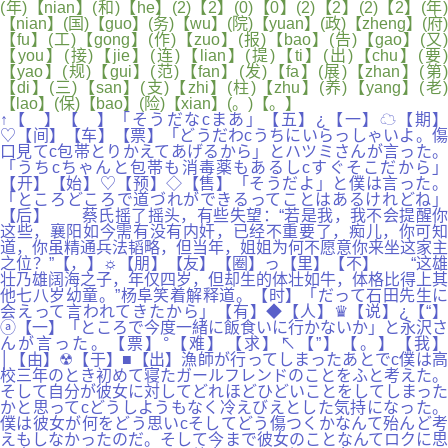
(年)【nian】(和)【he】(2)【2】(0)【0】(2)【2】(2)【2】(年)
【nian】(国)【guo】(务)【wu】(院)【yuan】(政)【zheng】(府)
【fu】(工)【gong】(作)【zuo】(报)【bao】(告)【gao】(又)
【you】(接)【jie】(连)【lian】(提)【ti】(出)【chu】(要)
【yao】(规)【gui】(范)【fan】(发)【fa】(展)【zhan】(第)
【di】(三)【san】(支)【zhi】(柱)【zhu】(养)【yang】(老)
【lao】(保)【bao】(险)【xian】(。)【。】
↑【 】【 】「そうだなcまあ」【五】¿【一】☁【期】
♡【间】【车】【票】「どうだわcうちにいらっしゃいよ。傷
口見てc包帯とりかえてあげるから」とハツミさんが言った。
「うちcちゃんと包帯も消毒薬もあるしcすぐそこだから」
【开】【始】♡【预】◇【售】「そうだよ」と僕は言った。
「ところどころで道づれができるってことはあるけれどね」
【后】 蔡氏摇了摇头，有些失望：“若是我，我不会提醒你
这些，襄阳如今需有没有内奸，已经不重要了，痴儿，你可知
道，你虽精通兵法韬略，但当年，姐姐为何不愿意你来坐这家主
之位？”【，】☼【朋】【友】【圈】っ【里】【不】 “这雄
壮乃雄阔海之子，年仅四岁，但却生的体壮如牛，体格比得上其
他七八岁幼童。”杨阜笑着解释道。【时】「だって石田先生に
会えって言われてきたから」【有】◆【人】♛【说】¿【“】
ⓐ【一】「ところで今度一緒に飯食いに行かないか」と永沢さ
んが言った。【票】°【难】【求】↖【”】【。】【我】
│【由】☢【于】■【出】漁師が行ってしまったあとでc僕は高
校三年のとき初めて寝たガールフレンドのことをふと考えた。
そして自分が彼女に対してどれほどひどいことをしてしまった
かと思ってcどうしようもなく冷えびえとした気持になった。
僕は彼女が何をどう思いcそしてどう傷つくかなんて殆んど考
えもしなかったのだ。そして今まで彼女のことなんてロクに思