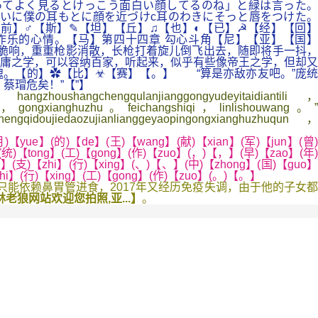
ってよく見るとけっこう面白い顔してるのね」と緑は言った。
いに僕の耳もとに顔を近づけc耳のわきにそっと唇をつけた。
前】♂【斯】✎【坦】【丘】♫【也】◐【已】☭【经】【回】
乐的心情。【马】第四十四章 勾心斗角【尼】【亚】【国】
声脆响，重重枪影消散，长枪打着旋儿倒飞出去，随即将手一抖，
庸之学，可以容纳百家，听起来，似乎有些像帝王之学，但却又
。【的】✿【比】☣【赛】【。】 “算是亦敌亦友吧。”庞统
蔡瑁危矣！”【”】
ushangchengqulanjianggongyudeyitaidiantili，
uyao，gongxianghuzhu。feichangshiqi，linlishouwang。”
ngqidoujiedaozujianlianggeyaopingongxianghuzhuqun，
)【yue】(的)【de】(王)【wang】(献)【xian】(军)【jun】(曾)
】(统)【tong】(工)【gong】(作)【zuo】(，)【，】(早)【zao】(年)
an】(支)【zhi】(行)【xing】(、)【、】(中)【zhong】(国)【guo】
zhi】(行)【xing】(工)【gong】(作)【zuo】(。)【。】
能依赖鼻胃管进食，2017年又经历免疫失调，由于他的子女都
老狼网站欢迎您拍照,亚...】
。