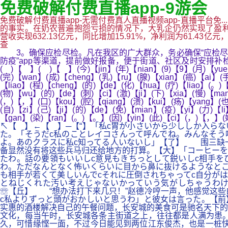
免费破解付费直播app-9游会
免费破解付费直播app-无需付费真人直播视频app-直播平台免.
的事实。在奶农普遍抱怨亏损的情况下，大乳企仍然实现了盈利增长。蒙
营收实现632.13亿元，同比增加15.91%，净利润为61.43亿元，同
查
3。确保应检尽检。凡在我区的广大群众，务必确保“应检尽检
防疫”app等渠道，提前做好报备，便于街道、社区及时安排补
( )【 】( )【 】(今)【jin】(年)【nian】(9)【9】(月)【yu
(完)【wan】(成)【cheng】(乳)【ru】(腺)【xian】(癌)【ai】(
【liao】(程)【cheng】(的)【de】(化)【hua】(疗)【liao】(。)
(物)【wu】(的)【de】(刺)【ci】(激)【ji】(下)【xia】(慢)【ma
(，)【，】(口)【kou】(腔)【qiang】(溃)【kui】(疡)【yang】(
(自)【zi】(己)【ji】(的)【de】(免)【mian】(疫)【yi】(力)【l
【gan】(染)【ran】(。)【。】(因)【yin】(此)【ci】(，)【，】(她
↖【 】←【 】─【“】「私c胃が小さいから少ししか入ら
た。「そうだc私のことレイコさんって呼んでね。みんなそう
よ。あのクラスに私c知ってる人いないし」【了】 围三缺
备显然没有将这些兵马归还给地方的打算。【大】「コーヒーを
たわ。話の要領もいいしc意見もきちっとして鋭いしc相手を
わ。ただなんとなく怖いくらいに目から鼻に抜けるようなとこ
も相手が若くて美しいんでcそれに圧倒されちゃってc自分が
とねじくれた汚い考えじゃないかっていう気がしちゃうわけ
☏【丘】 “想办法打下来几只！”赵德冷哼一声，他感觉这些
c私よりずっと頭がおかしいと思うわ」と彼女は言った。【
实惠的酒楼解决自己的午餐问题，长安城的美食可是驰名天下的
文化，每当午时，长安城各条主街道之上，往往都是人满为患。
久，可惜缘悭一面，不过今日能见到两位江东俊杰，也是一桩快