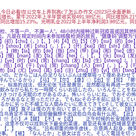
..,今日必看!在公交车上弄到高c了怎么办作文-(2023已全面
牛2022年上半年营收实现491.98亿元，同比增加6.21%；
比增加15.23%。光明乳业2022年上半年净利润3.98亿元，同比增长1
、不落一户、不漏一人”。48小时内接种过新冠疫苗或因其他
检。凡是在规定时间内未参加核酸检测的居民，“健康码”调整为“
e】(初)【chu】(，)【，】(4)【4】(5)【5】(岁)【sui】(的)【de
手)【shou】(术)【shu】(，)【，】(开)【kai】(始)【shi】(进)【j
【。】(她)【ta】(的)【de】(指)【zhi】(甲)【jia】(和)【he】(皮)
n】(慢)【man】(发)【fa】(黑)【hei】(，)【，】(头)【tou】(发)
也)【ye】(时)【shi】(常)【chang】(发)【fa】(生)【sheng】(。
i】(低)【di】(于)【yu】(常)【chang】(人)【ren】(，)【，】(可
)【ta】(尤)【you】(其)【qi】(注)【zhu】(意)【yi】(防)【fan
ないの。だからごはんの足りないぶんは煙草吸って埋めあわせ
呼んでいるから」【马】℉【尔】【康】☁【出】웃【现】「悪
一，标准的战法，但无论张飞还是黄忠，显然都没有再进一步的
飲みながら私たち一時間くらいお話したの。いろんなことをね
ひきつける天賦の才があるのよ。怖いくらいにね。でおその怖
ろがあるなと思っただけよ。でもねcその子を前に話をしてい
はるかに劣った不細工な人間みたいに思えてきてcそして彼女に
」【腿】直子は僕の方を向いて哀しそうに微笑んだ。【肌】
白鸟肯定不寻常，但却偏偏想不出这些白鸟会有什么用。【此】
前】☏【小】☭【腿】【不】☣【适】 正午时候的长安城绝对
，这里不仅可以找到天下最全的菜谱，甚至还有来自西域甚至更
【，】 “免礼。”吕布郑重的伸手虚扶，示意两人起身，微笑
事。”【被】「なんとか」と彼女は言った。そして電話を切っ