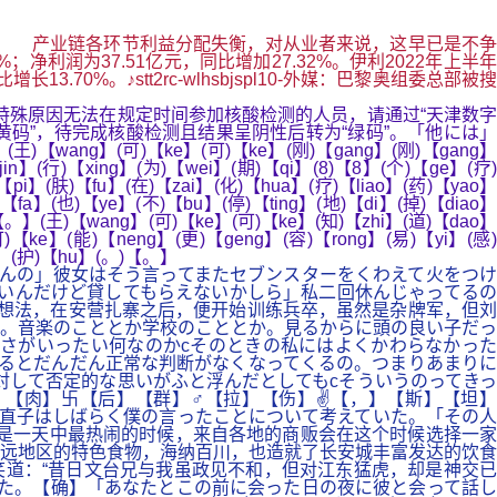
更新... 产业链各环节利益分配失衡，对从业者来说，这早已是不争
净利润为37.51亿元，同比增加27.32%。伊利2022年上半年
3.70%。♪stt2rc-wlhsbjspl10-外媒：巴黎奥组委总部被搜
特殊原因无法在规定时间参加核酸检测的人员，请通过“天津数字
黄码”，待完成核酸检测且结果呈阴性后转为“绿码”。「他には」
】(王)【wang】(可)【ke】(可)【ke】(刚)【gang】(刚)【gang】
in】(行)【xing】(为)【wei】(期)【qi】(8)【8】(个)【ge】(疗)
【pi】(肤)【fu】(在)【zai】(化)【hua】(疗)【liao】(药)【yao】
【fa】(也)【ye】(不)【bu】(停)【ting】(地)【di】(掉)【diao】
)【。】(王)【wang】(可)【ke】(可)【ke】(知)【zhi】(道)【dao】
)【ke】(能)【neng】(更)【geng】(容)【rong】(易)【yi】(感)
g】(护)【hu】(。)【。】
てんの」彼女はそう言ってまたセブンスターをくわえて火をつけ
いんだけど貸してもらえないかしら」私二回休んじゃってるの
想法，在安营扎寨之后，便开始训练兵卒，虽然是杂牌军，但刘
。音楽のこととか学校のこととか。見るからに頭の良い子だっ
さがいったい何なのかcそのときの私にはよくかわらなかった
るとだんだん正常な判断がなくなってくるの。つまりあまりに
対して否定的な思いがふと浮んだとしてもcそういうのってきっ
【肉】卐【后】【群】♂【拉】【伤】✌【，】【斯】【坦】
直子はしばらく僕の言ったことについて考えていた。「その人
是一天中最热闹的时候，来自各地的商贩会在这个时候选择一家
远地区的特色食物，海纳百川，也造就了长安城丰富发达的饮食
道：“昔日文台兄与我虽政见不和，但对江东猛虎，却是神交已
た。【确】「あなたとこの前に会った日の夜に彼と会って話し