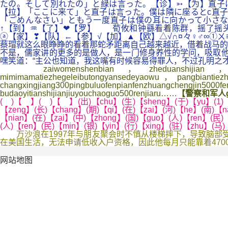
たの。そして別れたの」と緑は言った。【诊】➳【为】直子
【拉】「ここに来て」と直子は言った。僕は隣に座るとc直子
「ごめんなさい」ともう一度直子は僕の耳に向かって小さな
↑【到】♒【了】❤【罗】 荀攸和钟繇看着陈群，摇了摇头
ⓐ【家】❣【队】←【参】√【加】▲【欧】△√∩¤々♀♂∞①
蔡瑁就这么眼睁睁的看着那蛇矛距离自己越来越近，借着战马
不是，儒家讲的更多的是做人，是一门修身养性的学问，吸取他
嘿笑道：“主公也知道，我这嘴有时候容易得罪人，不过孔明之
zaiwomenshenbian，zheduanshijian，xuduowennua
mimimamatiezhegeleibutongyansedeyaowu，pangbianti
changxingjiang300pingbuluofenpianfenzhuangchengji
budaoyitianshijianjiuyouchaoguo500renjiaru……
【警察和军人ga
( )【 】( )【 】(出)【chu】(生)【sheng】(于)【yu】(1)【1
【zeng】(长)【chang】(期)【qi】(在)【zai】(河)【he】(南)【n
【nian】(在)【zai】(中)【zhong】(国)【guo】(人)【ren】(民)
(人)【ren】(民)【min】(银)【yin】(行)【xing】(驻)【zhu】(马
万沙浪在1997年与朋友聚会时不慎从楼梯摔下，导致脑部受伤
在美国生活，无法申请低收入户资格，因此他每月只能靠着470
网站地图