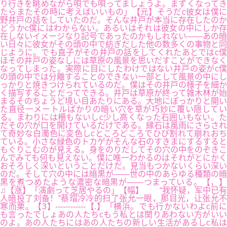
り行きを眺めながら唄でも唄ってましょうよ。まずくなってき
たらまたその時に考えばいいもの」【元】そうだc彼女は僕に
野井戸の話をしていたのだ。そんな井戸が本当に存在したのか
どうかc僕にはわからない。あるいはそれは彼女の中にしか存
在しないイメージなり記号であったのかもしれない――あの暗
い日々に彼女がその頭の中で紡ぎだした他の数多くの事物と同
じように。でも直子がその井戸の話をしてくれたあとではc僕
ほその井戸の姿なしには草原の風景を思いだすことができなく
なってしまった。実際に目にしたわけではない井戸の姿がc僕
の頭の中では分離することのできない一部として風景の中にし
っかりと焼きつけられているのだ。僕はその井戸の様子を細か
く描写することだってできる。井戸は草原が終って雑木林が始
まるそのちょうど境い目あたりにある。大地にぽっかりと開い
た直径一メートルばかりの暗い穴を草が巧妙に覆い隠してい
る。まわりには柵もないしc少し高くなった石囲いもない。た
だその穴が口を開けているだけである。縁石は風雨にさらされ
て奇妙な白濁色に変色しcところどころでひび割れて崩れおち
ている。小さな緑色のトカゲがそんな石のすきまにするすると
もぐりこむのが見える。身をのりだしてその穴の中をのぞきこ
んでみても何も見えない。僕に唯一わかるのはそれがとにかく
おそろしく深いということだけだ。見当もつかないくらい深い
のだ。そして穴の中には暗黒が――世の中のあらゆる種類の暗
黒を煮つめたような濃密な暗黒が――つまっている。【，】
♫【涨】「演劇って芝居やるの」【幅】 “我怀疑，军中已有
人暗投了刘备！”蔡瑁冷冷的扫了张允一眼，那目光，让张允不
寒而栗。【3】------------【.】「横浜。でも行かないわよc前に
も言ったでしょあの人たちcもう私とは関りあわない方がいい
のよ。あの人たちにはあの人たちの新しい生活があるしc私は