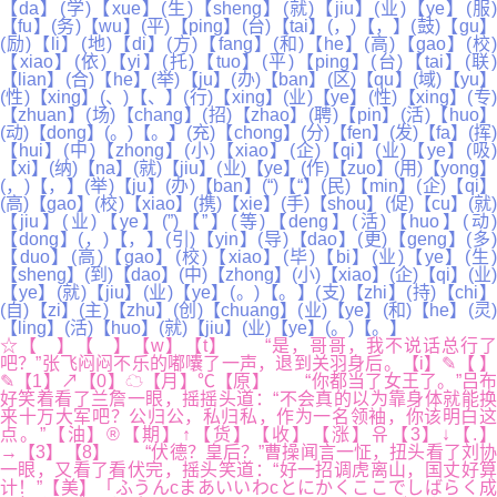
【da】(学)【xue】(生)【sheng】(就)【jiu】(业)【ye】(服)
【fu】(务)【wu】(平)【ping】(台)【tai】(，)【，】(鼓)【gu】
(励)【li】(地)【di】(方)【fang】(和)【he】(高)【gao】(校)
【xiao】(依)【yi】(托)【tuo】(平)【ping】(台)【tai】(联)
【lian】(合)【he】(举)【ju】(办)【ban】(区)【qu】(域)【yu】
(性)【xing】(、)【、】(行)【xing】(业)【ye】(性)【xing】(专)
【zhuan】(场)【chang】(招)【zhao】(聘)【pin】(活)【huo】
(动)【dong】(。)【。】(充)【chong】(分)【fen】(发)【fa】(挥)
【hui】(中)【zhong】(小)【xiao】(企)【qi】(业)【ye】(吸)
【xi】(纳)【na】(就)【jiu】(业)【ye】(作)【zuo】(用)【yong】
(，)【，】(举)【ju】(办)【ban】(“)【“】(民)【min】(企)【qi】
(高)【gao】(校)【xiao】(携)【xie】(手)【shou】(促)【cu】(就)
【jiu】(业)【ye】(”)【”】(等)【deng】(活)【huo】(动)
【dong】(，)【，】(引)【yin】(导)【dao】(更)【geng】(多)
【duo】(高)【gao】(校)【xiao】(毕)【bi】(业)【ye】(生)
【sheng】(到)【dao】(中)【zhong】(小)【xiao】(企)【qi】(业)
【ye】(就)【jiu】(业)【ye】(。)【。】(支)【zhi】(持)【chi】
(自)【zi】(主)【zhu】(创)【chuang】(业)【ye】(和)【he】(灵)
【ling】(活)【huo】(就)【jiu】(业)【ye】(。)【。】
☆【 】【 】【w】【t】 “是，哥哥，我不说话总行了
吧？”张飞闷闷不乐的嘟囔了一声，退到关羽身后。【i】✎【 】
✎【1】↗【0】☁【月】℃【原】 “你都当了女王了。”吕布
好笑着看了兰詹一眼，摇摇头道：“不会真的以为靠身体就能换
来十万大军吧？公归公，私归私，作为一名领袖，你该明白这
点。”【油】®【期】↑【货】【收】【涨】유【3】↓【.】
→【3】【8】 “伏德？皇后？”曹操闻言一怔，扭头看了刘协
一眼，又看了看伏完，摇头笑道：“好一招调虎离山，国丈好算
计！”【美】「ふうんcまあいいわcとにかくここでしばらく成