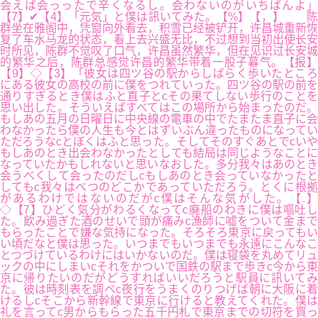
会えば会っったで辛くなるし。会わないのがいちばんよ」
【7】✔【4】「元気」と僕は訊いてみた。【%】【，】 陈
群坐在雅阁中，凭窗向外看去，积雪已经被铲开，许昌城重新恢
复了车水马龙的状态，看上去兴盛无比，不过想到当初出使长安
时所见，陈群不觉叹了口气，许昌虽然繁华，但在见识过长安城
的繁华之后，陈群总感觉许昌的繁华带着一股子暮气。【报】
【9】◇【3】「彼女は四ツ谷の駅からしばらく歩いたところ
にある彼女の高校の前に僕をつれていった。四ツ谷の駅の前を
通りすぎるとき僕はふと直子とcその果てしない歩行のことを
思い出した。そういえばすべてはこの場所から始まったのだ。
もしあの五月の日曜日に中央線の電車の中でたまたま直子に会
わなかったら僕の人生も今とはずいぶん違ったものになってい
ただろうなcとぼくはふと思った。そしてそのすぐあとでcいや
もしあのとき出会わなかったとしても結局は同じようなことに
なっていたかもしれないと思いなおした。多分我々はあのとき
会うべくして会ったのだしcもしあのとき会っていなかったと
してもc我々はべつのどこかであっていただろう。とくに根拠
があるわけではないのだがc僕はそんな気がした。【.】
◇【7】ひどく気分がわるくなってc廃船のわきに僕は嘔吐し
た。飲み過ぎた酒のせいで頭が痛みc漁師に嘘をついて金まで
もらったことで嫌な気持になった。そろそろ東京に戻ってもい
い頃だなと僕は思った。いつまでもいつまでも永遠にこんなこ
とつづけているわけにはいかないのだ。僕は寝袋を丸めてリュ
ックの中にしまいcそれをかついで国鉄の駅まで歩きc今から東
京に帰りたいのだがどうすればいいだろうと駅員に訊いてみ
た。彼は時刻表を調べc夜行をうまくのりつげば朝に大阪に着
けるしcそこから新幹線で東京に行けると教えてくれた。僕は
礼を言ってc男からもらった五千円札で東京までの切符を買っ