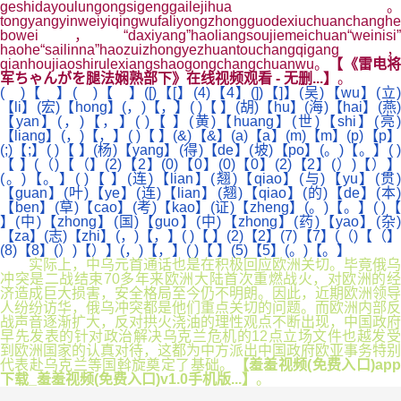
geshidayoulungongsigenggailejihua。
tongyangyinweiyiqingwufaliyongzhongguodexiuchuanchanghe
bowei，“daxiyang”haoliangsoujiemeichuan“weinisi”
haohe“sailinna”haozuizhongyezhuantouchangqigang，
qianhoujiaoshirulexiangshaogongchangchuanwu。
【《雷电
军ちゃんがを腿法娴熟部下》在线视频观看 - 无删...】
。
( )【 】( )【 】([)【[】(4)【4】(])【]】(吴)【wu】(立)
【li】(宏)【hong】(，)【，】( )【 】(胡)【hu】(海)【hai】(燕)
【yan】(，)【，】( )【 】(黄)【huang】(世)【shi】(亮)
【liang】(，)【，】( )【 】(&)【&】(a)【a】(m)【m】(p)【p】
(;)【;】( )【 】(杨)【yang】(得)【de】(坡)【po】(。)【。】( )
【 】(（)【（】(2)【2】(0)【0】(0)【0】(2)【2】(）)【）】
(。)【。】( )【 】(连)【lian】(翘)【qiao】(与)【yu】(贯)
【guan】(叶)【ye】(连)【lian】(翘)【qiao】(的)【de】(本)
【ben】(草)【cao】(考)【kao】(证)【zheng】(。)【。】( )【
】(中)【zhong】(国)【guo】(中)【zhong】(药)【yao】(杂)
【za】(志)【zhi】(，)【，】( )【 】(2)【2】(7)【7】(（)【（】
(8)【8】(）)【）】(，)【，】( )【 】(5)【5】(。)【。】
实际上，中乌元首通话也是在积极回应欧洲关切。毕竟俄乌
冲突是二战结束70多年来欧洲大陆首次重燃战火，对欧洲的经
济造成巨大损害，安全格局至今仍不明朗。因此，近期欧洲领导
人纷纷访华，俄乌冲突都是他们重点关切的问题。而欧洲内部反
战声音逐渐扩大，反对拱火浇油的理性观点不断出现，中国政府
早先发表的针对政治解决乌克兰危机的12点立场文件也越发受
到欧洲国家的认真对待，这都为中方派出中国政府欧亚事务特别
代表赴乌克兰等国斡旋奠定了基础。
【羞羞视频(免费入口)ap
下载_羞羞视频(免费入口)v1.0手机版...】
。