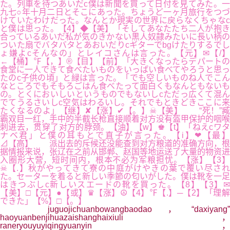
た。列車を待つあいだc僕は新聞を買って日付を見てみた。一
九七○年十月二日とそこにあった。ちょうど一ヶ月旅行をつづ
けていたわけだった。なんとか現実の世界に戻らなくちゃなc
と僕は思った。【4】◆【美】「そしてあなたたち二人が抱き
合っているあいだ私が気のきかない黒人奴隷みたいに長い柄の
ついた扇でバタバタとあおいだりcギターでbgけたりするでし
ょ嫌よcそんなの」とレイコさんは言った。【元】✉【/】
←【桶】℉【，】®【目】【前】「大きくなったらデパートの
食堂に一人できて食べたいものをいっぱい食べてやろうと思っ
たのc子供の頃」と緑は言った。「でも空しいものね人でこん
なところでもそもろごはん食べたって面白くもなんともないも
の。とくにおいしいというものでもないしcただっ広くて混ん
でてうるさいしc空気はわるいし。それでもときどきここに来
たくなるのよ」【继】✘【涨】✔【。】☠【美】 “死！”臧
霸双目一红，手中的半截长枪直接顺着对方没有盔甲保护的咽喉
刺进去，贯穿了对方的脖颈。【油】【w】♚【t】「ねえcワタ
ナベ君」と僕の耳もとで直子が言った。【i】❤【最】
⊿【高】 派出去的斥候还没能查到对方粮道的准确方向，根
据情报来说，张辽在之前从邯郸、赵国等地运送了大量的物资进
入圈形大营，短时间内，根本不必为军粮担忧。【涨】【3】
☠【.】秋がやってきて寮の中庭がけやきの葉で覆い尽され
た。セーターを着ると新しい季節の匂いがした。僕は靴を一足
はきつぶしc新しいスエードの靴を買った。【8】【3】✉
【美】□【元】●【或】♛【涨】☮【4】℉【.】─【2】「理解
できた」【%】□【。】
juguojichuanbowangbaodao，“daxiyang”
haoyuanbenjihuazaishanghaixiuli，
raneryouyuyiqingyuanyin，