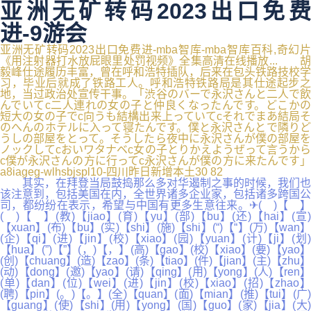
亚洲无矿转码2023出口免费
进-9游会
亚洲无矿转码2023出口免费进-mba智库-mba智库百科,奇幻片
《用注射器打水放屁眼里处罚视频》全集高清在线播放... 胡
毅峰仕途履历丰富，曾在呼和浩特插队，后来在包头铁路技校学
习，毕业后就成了铁路工人。呼和浩特铁路局是其仕途起步之
地，当过政治处宣传干事。「渋谷のバーで永沢さんと二人で飲
んでいてc二人連れの女の子と仲良くなったんです。どこかの
短大の女の子でc向うも結構出来上っていてcそれでまあ結局そ
のへんのホテルに入って寝たんです。僕と永沢さんとで隣りど
うしの部屋をとって。そうしたら夜中に永沢さんが僕の部屋を
ノックしてcおいワタナベc女の子とりかえようぜって言うから
c僕が永沢さんの方に行ってc永沢さんが僕の方に来たんです」
a8iageg-wlhsbjspl10-四川昨日新增本土30 82
其实，在拜登当局鼓捣那么多对华遏制之事的时候，我们也
该注意到，包括美国在内，全世界诸多企业家，包括诸多跨国公
司，都纷纷在表示，希望与中国有更多生意往来。✈( )【 】
( )【 】(教)【jiao】(育)【yu】(部)【bu】(还)【hai】(宣)
【xuan】(布)【bu】(实)【shi】(施)【shi】(“)【“】(万)【wan】
(企)【qi】(进)【jin】(校)【xiao】(园)【yuan】(计)【ji】(划)
【hua】(”)【”】(，)【，】(高)【gao】(校)【xiao】(要)【yao】
(创)【chuang】(造)【zao】(条)【tiao】(件)【jian】(主)【zhu】
(动)【dong】(邀)【yao】(请)【qing】(用)【yong】(人)【ren】
(单)【dan】(位)【wei】(进)【jin】(校)【xiao】(招)【zhao】
(聘)【pin】(。)【。】(全)【quan】(面)【mian】(推)【tui】(广)
【guang】(使)【shi】(用)【yong】(国)【guo】(家)【jia】(大)