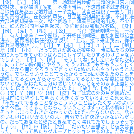
【令】【员】【的】 第一场就是吕玲绮与马超的逐日营之间
的对决，虽然被削了军职，不准再带兵，但这击鞠本就是游戏，
吕玲绮在与赵云完婚并诞下一子之后，就自己组织了一支专门打
击鞠赛的球队，在长安的风头，甚至能压制其他五部，不过打进
六部决赛却是头一次，整个赛场上，随着吕玲绮的出场，不少少
女、妇人都兴奋地尖叫起来，令陆逊跟顾邵颇为不适。【身】
【份】【亮】↖【相】→【公】 “好！”魏延咧嘴一笑，一挥
手，有人上来拿了一个圆球，掰开杨任的嘴巴，直接将圆球给塞
进去，紧跟着将杨任的双手反绑：“士元，接下来让我去，你带
着兵马等我信号。”【开】▼【报】〖【道】♫【，】︻【到】
☏【邓】【小】「だってまさかあなた夜中の一時に私たちの寝
室に入ってきてかわりばんこにレイプしたりするわけじゃない
でしょう」【平】↖【的】「そうしてねcもし逆にあなたが私
に向っておい緑c俺とやろう。そうすれば何もかもうまく行く
よ。だから俺とやろうって言ったらc私たぶんやっちゃうと思
うの。でもこういうこと言ったからってc私があなたのことを
誘惑してるとかcからかって刺激してるとかそんな風には思わ
ないでね。私はただ自分の感じていることをそのまま正直にあ
なたに伝えたかっただけなのよ」【故】℃【乡】〗【广】
◇【安】웃【调】♡【研】【疫】直子は窓の外の月を眺めた。
月は前にも増やして明るく大きくなっているように見えた。
「私だってできることならこういうこと話したくないのよcワ
タナベ君。できることならこういうことはずっと私の胸の中に
そっとしまっておきたなかったのよcでも仕方ないのよ。話さ
ないわけにはいかないのよ。自分でも解決がつかないんだも
の。だってあなたと寝たとき私すごく濡れてたでしょうそうで
しょう」【情】☮【防】【控】「だいたい全部よ」と彼女は言
った。「だって私たちグループセッションやるのよ。だから私