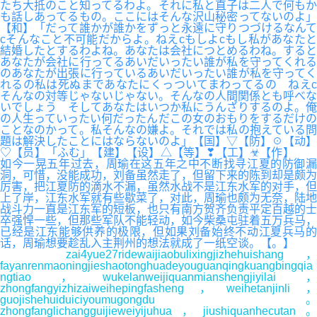
たち大抵のこと知ってるわよ。それに私と直子は二人で何もか
も話しあってるもの。ここにはそんな沢山秘密ってないのよ」
【和】「だって誰かが誰かをずっと永遠に守りつづけるなんて
cそんなこと不可能だからよ。ねえcもしよcもし私があなたと
結婚したとするわよね。あなたは会社につとめるわね。すると
あなたが会社に行ってるあいだいったい誰が私を守ってくれる
のあなたが出張に行っているあいだいったい誰が私を守ってく
れるの私は死ぬまであなたにくっついてまわってるの ねえc
そんなの対等じゃないじゃない。そんなの人間関係とも呼べな
いでしょう そしてあなたはいつか私にうんざりするのよ。俺
の人生っていったい何だったんだこの女のおもりをするだけの
ことなのかって。私そんなの嫌よ。それでは私の抱えている問
題は解決したことにはならないのよ」【国】▽【防】☉【动】
♡【员】「ふむ」【建】【设】△【等】❣【工】☣【作】
如今一晃五年过去，周瑜在这五年之中不断找寻江夏的防御漏
洞，可惜，没能成功，刘备虽然走了，但留下来的陈到却是颇为
厉害，把江夏防的滴水不漏，虽然水战不是江东水军的对手，但
上了岸，江东水军就有些歇菜了，对此，周瑜也颇为无奈，陆地
战斗力一直是江东军的短板，也只有南方贺齐负责平定百越的士
卒强悍一些，但那些军队不能轻动，如今柴桑屯驻着五万兵马，
已经是江东能够供养的极限，但如果刘备始终不动江夏兵马的
话，周瑜想要趁乱入主荆州的想法就成了一纸空谈。【。】
zai4yue27ridewaijiaobulixingjizhehuishang，
fayanrenmaoningjieshaotonghuadeyouguanqingkuangbingqia
ngtiao，wukelanweijiquanmianshengjiyilai，
zhongfangyizhizaiweihepingfasheng，weihetanjinli，
guojishehuiduiciyoumugongdu。
zhongfanglichangguijieweiyijuhua，jiushiquanhecutan。