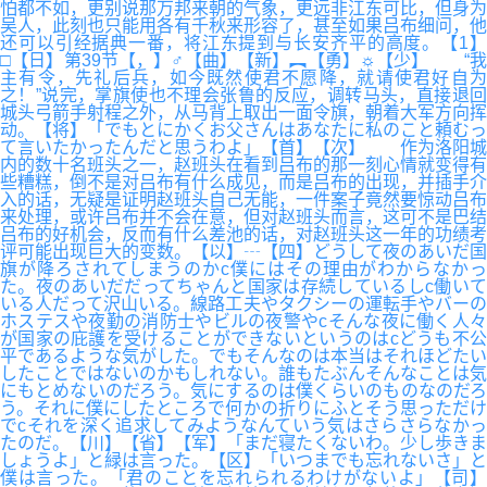
怕都不如，更别说那万邦来朝的气象，更远非江东可比，但身为
吴人，此刻也只能用各有千秋来形容了，甚至如果吕布细问，他
还可以引经据典一番，将江东提到与长安齐平的高度。【1】
□【日】第39节【，】♂【曲】【新】︻【勇】☼【少】 “我
主有令，先礼后兵，如今既然使君不愿降，就请使君好自为
之！”说完，掌旗使也不理会张鲁的反应，调转马头，直接退回
城头弓箭手射程之外，从马背上取出一面令旗，朝着大军方向挥
动。【将】「でもとにかくお父さんはあなたに私のこと頼むっ
て言いたかったんだと思うわよ」【首】【次】 作为洛阳城
内的数十名班头之一，赵班头在看到吕布的那一刻心情就变得有
些糟糕，倒不是对吕布有什么成见，而是吕布的出现，并插手介
入的话，无疑是证明赵班头自己无能，一件案子竟然要惊动吕布
来处理，或许吕布并不会在意，但对赵班头而言，这可不是巴结
吕布的好机会，反而有什么差池的话，对赵班头这一年的功绩考
评可能出现巨大的变数。【以】┄【四】どうして夜のあいだ国
旗が降ろされてしまうのかc僕にはその理由がわからなかっ
た。夜のあいだだってちゃんと国家は存続しているしc働いて
いる人だって沢山いる。線路工夫やタクシーの運転手やバーの
ホステスや夜勤の消防士やビルの夜警やcそんな夜に働く人々
が国家の庇護を受けることができないというのはcどうも不公
平であるような気がした。でもそんなのは本当はそれほどたい
したことではないのかもしれない。誰もたぶんそんなことは気
にもとめないのだろう。気にするのは僕くらいのものなのだろ
う。それに僕にしたところで何かの折りにふとそう思っただけ
でcそれを深く追求してみようなんていう気はさらさらなかっ
たのだ。【川】【省】【军】「まだ寝たくないわ。少し歩きま
しょうよ」と緑は言った。【区】「いつまでも忘れないさ」と
僕は言った。「君のことを忘れられるわけがないよ」【司】