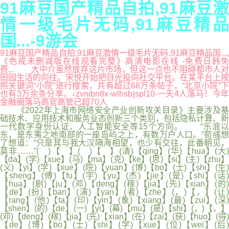
91麻豆国产精品自拍,91麻豆激
情一级毛片无码,91麻豆精品
国...-9游会
91麻豆国产精品自拍,91麻豆激情一级毛片无码,91麻豆精品国...,
《色戒未删减版在线观看完整》高清电影在线 -免费日韩免
费... 大中介虽然放弃这片市场，但这一点也不阻碍都市人对
田园生活的向往。宋悦开始把目光投向社交平台。在某平台上按
照关键词“小院”进行搜索，共有超过68万条帖子，“北京小院”下
也有3万余条分享。↓zvnibn8x-wlhsbjspl10-一天4人落马！今年
金融圈落马高官高管已超70人
《2022年上海市网络安全产业创新攻关目录》主要涉及基
础技术、应用技术和服务业态创新三个类别，包括隐私计算、新
一代数字身份认证、人工智能安全等15个方向。 “乐浪以
东，是东夷之地南部的一座岛屿之上，有数万户人口。”荀彧想
了想道：“只是其与我大汉隔海相望，也少有交往，此番朝见，
莫非……”( )【 】( )【 】(清)【qing】(华)【hua】(大)
【da】(学)【xue】(马)【ma】(克)【ke】(思)【si】(主)【zhu】
(义)【yi】(学)【xue】(院)【yuan】(博)【bo】(士)【shi】(生)
【sheng】(傅)【fu】(宇)【yu】(杰)【jie】(是)【shi】(话)
【hua】(剧)【ju】(邓)【deng】(稼)【jia】(先)【xian】(的)
【de】(扮)【ban】(演)【yan】(者)【zhe】(，)【，】(让)
【rang】(他)【ta】(印)【yin】(象)【xiang】(最)【zui】(深)
【shen】(的)【de】(一)【yi】(幕)【mu】(是)【shi】(，)【，】
(邓)【deng】(稼)【jia】(先)【xian】(在)【zai】(获)【huo】(得)
【de】(博)【bo】(士)【shi】(学)【xue】(位)【wei】(后)