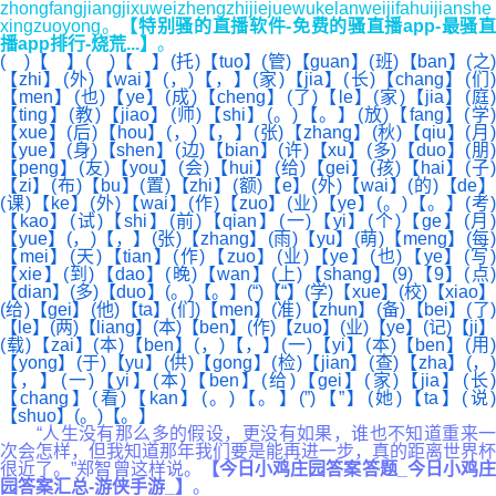
zhongfangjiangjixuweizhengzhijiejuewukelanweijifahuijianshe
xingzuoyong。
【特别骚的直播软件-免费的骚直播app-最骚
播app排行-烧荒...】
。
( )【 】( )【 】(托)【tuo】(管)【guan】(班)【ban】(之)
【zhi】(外)【wai】(，)【，】(家)【jia】(长)【chang】(们)
【men】(也)【ye】(成)【cheng】(了)【le】(家)【jia】(庭)
【ting】(教)【jiao】(师)【shi】(。)【。】(放)【fang】(学)
【xue】(后)【hou】(，)【，】(张)【zhang】(秋)【qiu】(月)
【yue】(身)【shen】(边)【bian】(许)【xu】(多)【duo】(朋)
【peng】(友)【you】(会)【hui】(给)【gei】(孩)【hai】(子)
【zi】(布)【bu】(置)【zhi】(额)【e】(外)【wai】(的)【de】
(课)【ke】(外)【wai】(作)【zuo】(业)【ye】(。)【。】(考)
【kao】(试)【shi】(前)【qian】(一)【yi】(个)【ge】(月)
【yue】(，)【，】(张)【zhang】(雨)【yu】(萌)【meng】(每)
【mei】(天)【tian】(作)【zuo】(业)【ye】(也)【ye】(写)
【xie】(到)【dao】(晚)【wan】(上)【shang】(9)【9】(点)
【dian】(多)【duo】(。)【。】(“)【“】(学)【xue】(校)【xiao】
(给)【gei】(他)【ta】(们)【men】(准)【zhun】(备)【bei】(了)
【le】(两)【liang】(本)【ben】(作)【zuo】(业)【ye】(记)【ji】
(载)【zai】(本)【ben】(，)【，】(一)【yi】(本)【ben】(用)
【yong】(于)【yu】(供)【gong】(检)【jian】(查)【zha】(，)
【，】(一)【yi】(本)【ben】(给)【gei】(家)【jia】(长)
【chang】(看)【kan】(。)【。】(”)【”】(她)【ta】(说
【shuo】(。)【。】
“人生没有那么多的假设，更没有如果，谁也不知道重来一
次会怎样，但我知道那年我们要是能再进一步，真的距离世界杯
很近了。”郑智曾这样说。
【今日小鸡庄园答案答题_今日小鸡
园答案汇总-游侠手游_】
。