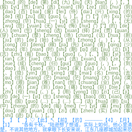
【hou】(的)【de】(第)【di】(九)【jiu】(天)【tian】(，)【，】
(毅)【yi】(然)【ran】(选)【xuan】(择)【ze】(回)【hui】(到)
【dao】(百)【bai】(废)【fei】(待)【dai】(兴)【xing】(的)
【de】(祖)【zu】(国)【guo】(。)【。】(“)【“】(许)【xu】(中)
【zhong】(华)【hua】(一)【yi】(生)【sheng】(，)【，】(无)
【wu】(怨)【yuan】(无)【wu】(悔)【hui】(”)【”】(的)【de】
(人)【ren】(生)【sheng】(选)【xuan】(择)【ze】(贯)【guan】
(穿)【chuan】(整)【zheng】(场)【chang】(话)【hua】(剧)
【ju】(的)【de】(始)【shi】(终)【zhong】(，)【，】(从)
【cong】(邓)【deng】(稼)【jia】(先)【xian】(青)【qing】(少)
【shao】(年)【nian】(时)【shi】(期)【qi】(就)【jiu】(立)【li】
(志)【zhi】(报)【bao】(国)【guo】(、)【、】(毅)【yi】(然)
【ran】(决)【jue】(然)【ran】(选)【xuan】(择)【ze】(学)
【xue】(成)【cheng】(归)【gui】(国)【guo】(，)【，】(到)
【dao】(告)【gao】(别)【bie】(家)【jia】(人)【ren】(、)
【、】(隐)【yin】(姓)【xing】(埋)【mai】(名)【ming】(去)
【qu】(往)【wang】(茫)【mang】(茫)【mang】(大)【da】(漠)
【mo】(艰)【jian】(难)【nan】(创)【chuang】(业)【ye】(，)
【，】(再)【zai】(到)【dao】(痛)【tong】(别)【bie】(挚)
【zhi】(母)【mu】(、)【、】(用)【yong】(自)【zi】(己)【ji】
(的)【de】(一)【yi】(生)【sheng】(报)【bao】(效)【xiao】(祖)
【zu】(国)【guo】(…)【…】(…)【…】(话)【hua】(剧)【ju】
(中)【zhong】(的)【de】(每)【mei】(一)【yi】(幕)【mu】(都)
【dou】(源)【yuan】(自)【zi】(真)【zhen】(实)【shi】(事)
【shi】(迹)【ji】(。)【。】
【 】【 】♡【此】↖【前】【的】------------【4】.【月】
【1】 “各有千秋。”陆逊想了想道，实际上如何，他心里清
楚，不说其他地方，就拿眼下长安来说，江东几座郡城加起来恐