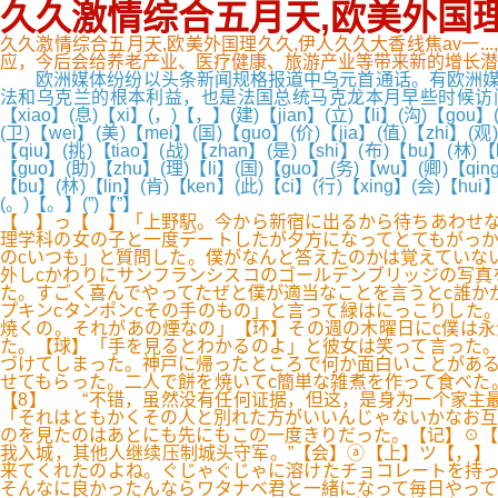
久久激情综合五月天,欧美外国理久
久久激情综合五月天,欧美外国理久久,伊人久久大香线焦av一.
应，今后会给养老产业、医疗健康、旅游产业等带来新的增长潜力。✉cx
欧洲媒体纷纷以头条新闻规格报道中乌元首通话。有欧洲媒体
法和乌克兰的根本利益，也是法国总统马克龙本月早些时候访问北京期间所传
【xiao】(息)【xi】(，)【，】(建)【jian】(立)【li】(沟)【gou
(卫)【wei】(美)【mei】(国)【guo】(价)【jia】(值)【zhi】(观
【qiu】(挑)【tiao】(战)【zhan】(是)【shi】(布)【bu】(林)
【guo】(助)【zhu】(理)【li】(国)【guo】(务)【wu】(卿)【qing
【bu】(林)【lin】(肯)【ken】(此)【ci】(行)【xing】(会)【hui
(。)【。】(”)【”】
【 】っ【 】「上野駅。今から新宿に出るから待ちあわせな
理学科の女の子と一度デートしたが夕方になってとてもがっか
のcいつも」と質問した。僕がなんと答えたのかは覚えていな
外しcかわりにサンフランシスコのゴールデンブリッジの写真
た。すごく喜んでやってたぜと僕が適当なことを言うとc誰か
プキンcタンポンcその手のもの」と言って緑はにっこりした
焼くの。それがあの煙なの」【环】その週の木曜日にc僕は永
た。【球】「手を見るとわかるのよ」と彼女は笑って言った。
づけてしまった。神戸に帰ったところで何か面白いことがある
せてもらった。二人で餅を焼いてc簡単な雑煮を作って食べた
【8】 “不错，虽然没有任何证据，但这，是身为一个家主最
「それはともかくその人と別れた方がいいんじゃないかなお互
のを見たのはあとにも先にもこの一度きりだった。【记】☉【
我入城，其他人继续压制城头守军。”【会】ⓐ【上】ツ【，】
来てくれたのよね。ぐじゃぐじゃに溶けたチョコレートを持っ
そんなに良かったんならワタナベ君と一緒になって毎日やって