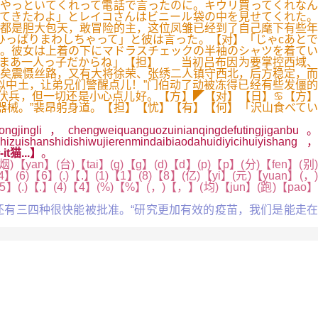
やっといてくれって電話で言ったのに。キウリ買ってくれなん
ってきたわよ」とレイコさんはビニール袋の中を見せてくれた。
都是胆大包天，敢冒险的主，这位凤雏已经到了自己麾下有些年
ひっぱりまわしちゃって」と彼は言った。【对】「じゃcあとで
た。彼女は上着の下にマドラスチェックの半袖のシャツを着てい
「まあ一人っ子だからね」【担】 当初吕布因为要掌控西域、
矣震慑丝路，又有大将徐荣、张绣二人镇守西北，后方稳定，而
中土，让弟兄们警醒点儿！”门伯动了动被冻得已经有些发僵的
伏兵，但一切还是小心点儿好。【方】◤【对】【日】♋【方】
械。”裴昂躬身道。【担】【忧】【有】【何】「沢山食べてい
】
ingli，chengweiquanguozuinianqingdefutingjiganbu。
shanshidishiwujierenmindaibiaodahuidiyicihuiyishang，
猫...】
。
【yan】(台)【tai】(g)【g】(d)【d】(p)【p】(分)【fen】(别)
】(6)【6】(.)【.】(1)【1】(8)【8】(亿)【yi】(元)【yuan】(，)
5】(.)【.】(4)【4】(%)【%】(，)【，】(均)【jun】(跑)【pao】
还有三四种很快能被批准。“研究更加有效的疫苗，我们是能走在