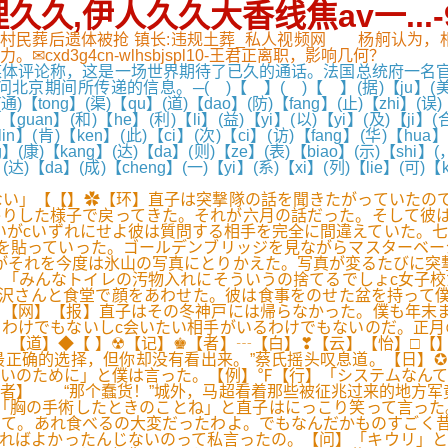
久,伊人久久大香线焦av一...-
..,村民葬后遗体被抢 镇长:违规土葬_私人视频网 杨舸认为
d3g4cn-wlhsbjspl10-王君正离职，影响几何？
评论称，这是一场世界期待了已久的通话。法国总统府一名官员
递的信息。─( )【 】( )【 】(据)【ju】(美)【mei】(
】(通)【tong】(渠)【qu】(道)【dao】(防)【fang】(止)【zhi】(
)【guan】(和)【he】(利)【li】(益)【yi】(以)【yi】(及)【ji】(
【lin】(肯)【ken】(此)【ci】(次)【ci】(访)【fang】(华)【hu
】(康)【kang】(达)【da】(则)【ze】(表)【biao】(示)【shi】(，
】(达)【da】(成)【cheng】(一)【yi】(系)【xi】(列)【lie】(可)【
い」【【】✿【环】直子は突撃隊の話を聞きたがっていたので
りした様子で戻ってきた。それが六月の話だった。そして彼は僕
いがcいずれにせよ彼は質問する相手を完全に間違えていた。
を貼っていった。ゴールデンブリッジを見ながらマスターベー
がそれを今度は氷山の写真にとりかえた。写真が変るたびに突
。「みんなトイレの汚物入れにそういうの捨てるでしょc女子
沢さんと食堂で顔をあわせた。彼は食事をのせた盆を持って僕
【网】【报】直子はその冬神戸には帰らなかった。僕も年末ま
わけでもないしc会いたい相手がいるわけでもないのだ。正月
。【道】◆【 】☢【记】♚【者】┄【白】❣【云】【怡】□【
正确的选择，但你却没有看出来。”蔡氏摇头叹息道。【日】✪
いのために」と僕は言った。【例】℉【行】「システムなんて
者】 “那个蠢货！”城外，马超看着那些被征兆过来的地方军
「胸の手術したときのことね」と直子はにっこり笑って言った
て。あれ食べるの大変だったわよ。でもなんだかものすごく昔
ればよかったんじないのって私言ったの。【问】「キウリ」と