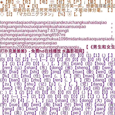
◈【期】☆【充】┃【电】☏【桩】卐【产】¡【量】┃【增】
【长】卐【8】●【9】 伏完闻言冷笑一声，想要强撑着直起
腰来，却被四名虎卫死死地按在地上，不能动弹分毫。【.】
◇【2】「マカロニグラタン」【%】ⓐ【。】
longmendaqiaoshiguangxizaijiandezuichangkuahaidaqiao，
shiguangxishouzuoqianmijikuahaixuansuoqiao。
xiangmuluxianquanchang7.637gongli，
qizhongqiaoliangzongchang6597mi，
zhuhangdaoqiaocaiyongzhukua1098midankuadiaoquanpiaofu
tixigangxiangliangxuansuoqiao，
kemanzu20000dunjiyouluntonghangyaoqiu。
【《男生和女生
打扑克差差差》- 免费hd在线播放 水鑫影视网】
。
( )【 】( )【 】(2)【2】(0)【0】(0)【0】(1)【1】(.)【.】
(0)【0】(2)【2】(—)【—】(2)【2】(0)【0】(0)【0】(4)【4】(.)
【.】(1)【1】(0)【0】(，)【，】(先)【xian】(后)【hou】(任)
【ren】(山)【shan】(东)【dong】(省)【sheng】(威)【wei】
(海)【hai】(市)【shi】(经)【jing】(贸)【mao】(委)【wei】(副)
【fu】(主)【zhu】(任)【ren】(、)【、】(贸)【mao】(易)【yi】
(办)【ban】(主)【zhu】(任)【ren】(、)【、】(党)【dang】(组)
【zu】(书)【shu】(记)【ji】(、)【、】(党)【dang】(委)
【wei】(书)【shu】(记)【ji】(（)【（】(其)【qi】(间)【jian】
(：)【：】(2)【2】(0)【0】(0)【0】(0)【0】(.)【.】(0)【0】(4)
【4】(—)【—】(2)【2】(0)【0】(0)【0】(1)【1】(.)【.】(0)
【0】(4)【4】(，)【，】(山)【shan】(东)【dong】(大)【da】
(学)【xue】(威)【wei】(海)【hai】(分)【fen】(校)【xiao】(青)
【qing】(年)【nian】(领)【ling】(导)【dao】(干)【gan】(部)
【bu】(英)【ying】(语)【yu】(培)【pei】(训)【xun】(班)