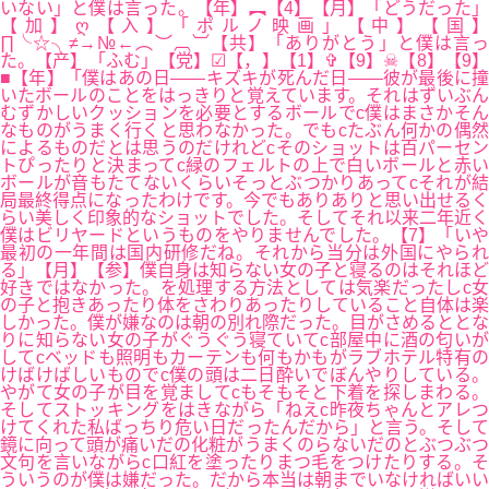
いない」と僕は言った。【年】︻【4】【月】「どうだった」
【加】ღ【入】「ポルノ映画」【中】【国】
∏╰☆╮≠→№←︵︶︹︺【共】「ありがとう」と僕は言っ
た。【产】「ふむ」【党】☑【，】【1】✞【9】☠【8】【9】
■【年】「僕はあの日――キズキが死んだ日――彼が最後に撞
いたボールのことをはっきりと覚えています。それはずいぶん
むずかしいクッションを必要とするボールでc僕はまさかそん
なものがうまく行くと思わなかった。でもcたぶん何かの偶然
によるものだとは思うのだけれどcそのショットは百パーセン
トぴったりと決まってc緑のフェルトの上で白いボールと赤い
ボールが音もたてないくらいそっとぶつかりあってcそれが結
局最終得点になったわけです。今でもありありと思い出せるく
らい美しく印象的なショットでした。そしてそれ以来二年近く
僕はビリヤードというものをやりませんでした。【7】「いや
最初の一年間は国内研修だね。それから当分は外国にやられ
る」【月】【参】僕自身は知らない女の子と寝るのはそれほど
好きではなかった。を処理する方法としては気楽だったしc女
の子と抱きあったり体をさわりあったりしていること自体は楽
しかった。僕が嫌なのは朝の別れ際だった。目がさめるととな
りに知らない女の子がぐうぐう寝ていてc部屋中に酒の匂いが
してcベッドも照明もカーテンも何もかもがラブホテル特有の
けばけばしいものでc僕の頭は二日酔いでぼんやりしている。
やがて女の子が目を覚ましてcもそもそと下着を探しまわる。
そしてストッキングをはきながら「ねえc昨夜ちゃんとアレつ
けてくれた私ばっちり危い日だったんだから」と言う。そして
鏡に向って頭が痛いだの化粧がうまくのらないだのとぶつぶつ
文句を言いながらc口紅を塗ったりまつ毛をつけたりする。そ
ういうのが僕は嫌だった。だから本当は朝までいなければいい