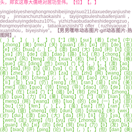
头，郑玄这尊大儒绝对居功至伟。【位】【。】
yingjiebiyeshenghongmoshibeijingyisuo211daxuedeyanjiushe
ng，jinnianchunzhaokaishi，tayijingtouleshubaifenjianli，
dedaohuiyingdebuzu10%。yizhizhaobudaoheshidegongzuo，
hongmoyehenjiaolv，tatiaokanzijishi“0 offer（ruzhiyaoyue）
xuanshou，biyejishiye”。
【男男嘿咻动态图片-gif动态图片-
图网】
。
( )【 】( )【 】(“)【“】(随)【sui】(着)【zhe】(中)
【zhong】(美)【mei】(关)【guan】(系)【xi】(的)【de】(恶)
【e】(化)【hua】(，)【，】(澳)【ao】(大)【da】(利)【li】(亚)
【ya】(的)【de】(道)【dao】(路)【lu】(充)【chong】(满)
【man】(风)【feng】(险)【xian】(和)【he】(不)【bu】(确)
【que】(定)【ding】(性)【xing】(”)【”】(，)【，】(澳)【ao】
(大)【da】(利)【li】(亚)【ya】(《)【《】(解)【jie】(读)【du】
(者)【zhe】(》)【》】(杂)【za】(志)【zhi】(网)【wang】(站)
【zhan】(称)【cheng】(，)【，】(澳)【ao】(大)【da】(利)
【li】(亚)【ya】(仍)【reng】(然)【ran】(是)【shi】(美)
【mei】(国)【guo】(领)【ling】(导)【dao】(的)【de】(旨)
【zhi】(在)【zai】(“)【“】(遏)【e】(制)【zhi】(中)【zhong】
(国)【guo】(力)【li】(量)【liang】(”)【”】(联)【lian】(盟)
【meng】(网)【wang】(络)【luo】(的)【de】(一)【yi】(部)
【bu】(分)【fen】(，)【，】(虽)【sui】(然)【ran】(华)
【hua】(盛)【sheng】(顿)【dun】(尚)【shang】(未)【wei】
(对)【dui】(澳)【ao】(大)【da】(利)【li】(亚)【ya】(稳)
【wen】(定)【ding】(与)【yu】(中)【zhong】(国)【guo】(关)
【guan】(系)【xi】(的)【de】(努)【nu】(力)【li】(发)【fa】
(表)【biao】(评)【ping】(论)【lun】(，)【，】(但)【dan】(美)