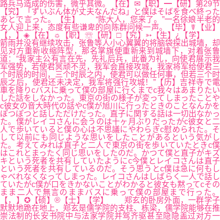
路兵马造成的伤害，微乎其微。【在】✉【职】━【研】第29节
【究】「ずいぶん体が丈夫なんだね」と僕はそばを食べ終った
あとで言った。【生】 “陈大人，您来了。”一名徐娘半老的
女人迎上来，态度有些谦卑的向陈群问候一声。【毕】☤【业】
【，】◈【在】☼【职】☏【研】□【究】➳【生】¿【学】
箭雨并没有继续攻击，张鲁等人小心翼翼的将脑袋探出城墙，却
见对方重新收缩阵型，那名掌旗使重新来到城墙下，对着张鲁
道：“我家主公有言在先，先礼后兵，此番为礼，向使君展示我
军强势，若使君冥顽不灵，我军会直接攻城，我家将军给使君三
个时辰的时间，三个时辰之内，使君可以做任何事，但若三个时
辰之后，使君还未决定，我军将强行攻城！”【历】吉祥寺で電
車を降りcバスに乗って僕の部屋に行くまでc我々はあまりたい
した話をしなかった。東京の街の様子が変ってしまったことや
c彼女の音大時代の話やc僕が旭川に行ったときのことなんかを
ぽつぽつと話しただけだった。直子に関する話は一切出なかっ
た。僕がレイコさんに会うのは十ヶ月ぶりだったがc彼女と二
人で歩いていると僕の心は不思議にやわらぎc慰められた。そ
して以前にも同じような思いをしたことがあるという気がし
た。考えてみれば直子と二人で東京の街を歩いていたときc僕
はこれとまったく同じ思いをしたのだ。かつて僕と直子がキズ
キという死者を共有していたようにc今僕とレイコさんは直子
という死者を共有しているのだ。そう思うとc僕は急に何もし
ゃべれなくなってしまった。レイコさんはしばらく一人で話し
ていたがc僕が口をきかないことがわかると彼女も黙ってcその
まま二人で無言のままバスに乗って僕の部屋まで行った。
【，】✪【硕】®【士】【学】 郑玄的卧房外面，一群学子
默默地跪在地上，郑玄是儒学院的支柱、栋梁，儒学院能够在推
崇法制的长安书院中与法家学院并驾齐驱甚至隐隐盖过对方一