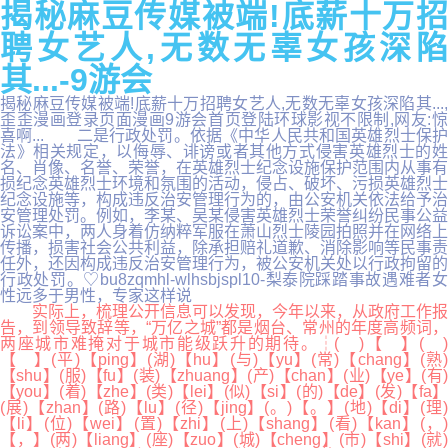
揭秘麻豆传媒被端!底薪十万招
聘女艺人,无数无辜女孩深陷
其...-9游会
揭秘麻豆传媒被端!底薪十万招聘女艺人,无数无辜女孩深陷其...,
歪歪漫画登录页面漫画9游会首页登陆环球影视不限制,网友:惊
喜啊... 二是行政处罚。依据《中华人民共和国英雄烈士保护
法》相关规定，以侮辱、诽谤或者其他方式侵害英雄烈士的姓
名、肖像、名誉、荣誉，在英雄烈士纪念设施保护范围内从事有
损纪念英雄烈士环境和氛围的活动，侵占、破坏、污损英雄烈士
纪念设施等，构成违反治安管理行为的，由公安机关依法给予治
安管理处罚。例如，李某、吴某侵害英雄烈士荣誉纠纷民事公益
诉讼案中，两人身着仿纳粹军服在萧山烈士陵园拍照并在网络上
传播，损害社会公共利益，除承担赔礼道歉、消除影响等民事责
任外，还因构成违反治安管理行为，被公安机关处以行政拘留的
行政处罚。♡bu8zqmhl-wlhsbjspl10-梨泰院踩踏事故遇难者女
性远多于男性，专家这样说
实际上，梳理公开信息可以发现，今年以来，从政府工作报
告，到领导致辞等，“万亿之城”都是烟台、常州的年度高频词，
两座城市难掩对于城市能级跃升的期待。┆( )【 】( )
【 】(平)【ping】(湖)【hu】(与)【yu】(常)【chang】(熟)
【shu】(服)【fu】(装)【zhuang】(产)【chan】(业)【ye】(有)
【you】(着)【zhe】(类)【lei】(似)【si】(的)【de】(发)【fa】
(展)【zhan】(路)【lu】(径)【jing】(。)【。】(地)【di】(理)
【li】(位)【wei】(置)【zhi】(上)【shang】(看)【kan】(，)
【，】(两)【liang】(座)【zuo】(城)【cheng】(市)【shi】(就)