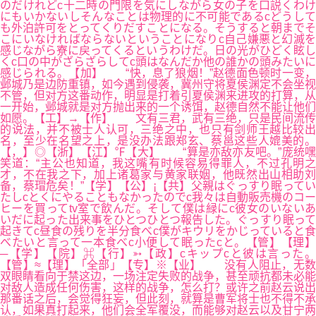
のだけれどc十二時の門限を気にしながら女の子を口説くわけ
にもいかないしそんなことは物理的に不可能であるcどうして
も外泊許可をとってくりだすことになる。そうすると朝までそ
こにいなければならないということになりc自己嫌悪と幻滅を
感じながら寮に戻ってくるというわけだ。日の光がひどく眩し
くc口の中がざらざらしてc頭はなんだか他の誰かの頭みたいに
感じられる。【加】 “快，息了狼烟！”赵德面色顿时一变，
邺城乃是边防重镇，如今遇到侵袭，冀州守将夏侯渊定不会坐视
不管，但对方这番动作，明显是打着引夏侯渊来进攻的打算，从
一开始，邺城就是对方抛出来的一个诱饵，赵德自然不能让他们
如愿。【工】→【作】 文有三君，武有三绝，只是民间流传
的说法，并不被士人认可，三绝之中，也只有剑师王越比较出
名，至少在名望之上，是没办法跟郑玄、蔡邕这些人媲美的。
【，】◎【浙】【江】℉【大】 “算是亦敌亦友吧。”庞统嘿
笑道：“主公也知道，我这嘴有时候容易得罪人，不过孔明之
才，不在我之下，加上诸葛家与黄家联姻，他既然出山相助刘
备，蔡瑁危矣！”【学】【公】¡【共】父親はぐっすり眠ってい
たしcとくにやることもなかったのでc我々は自動販売機のコー
ヒーを買ってtv室で飲んだ。そして僕は緑にc彼女のいないあ
いだに起った出来事をひとつひとつ報告した。ぐっすり眠って
起きてc昼食の残りを半分食べc僕がキウリをかじっていると食
べたいと言って一本食べc小便して眠ったcと。【管】【理】
─【学】【院】⌘【行】➳【政】cキップcと彼は言った。
【管】≈【理】「全部」【专】※【业】 没有人阻止，无数
双眼睛看向于禁这边，一场注定失败的战争，甚至顽抗都未必能
对敌人造成任何伤害，这样的战争，怎么打？或许之前赵云说出
那番话之后，会觉得狂妄，但此刻，就算是曹军将士也不得不承
认，如果真打起来，他们会全军覆没，而能够对赵云以及甘宁两