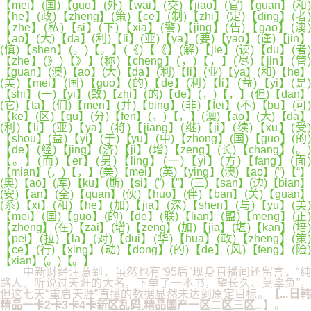
【mei】(国)【guo】(外)【wai】(交)【jiao】(官)【guan】(和)
【he】(政)【zheng】(策)【ce】(制)【zhi】(定)【ding】(者)
【zhe】(私)【si】(下)【xia】(警)【jing】(告)【gao】(澳)
【ao】(大)【da】(利)【li】(亚)【ya】(要)【yao】(谨)【jin】
(慎)【shen】(。)【。】(《)【《】(解)【jie】(读)【du】(者)
【zhe】(》)【》】(称)【cheng】(，)【，】(尽)【jin】(管)
【guan】(澳)【ao】(大)【da】(利)【li】(亚)【ya】(和)【he】
(美)【mei】(国)【guo】(的)【de】(利)【li】(益)【yi】(是)
【shi】(一)【yi】(致)【zhi】(的)【de】(，)【，】(但)【dan】
(它)【ta】(们)【men】(并)【bing】(非)【fei】(不)【bu】(可)
【ke】(区)【qu】(分)【fen】(，)【，】(澳)【ao】(大)【da】
(利)【li】(亚)【ya】(将)【jiang】(继)【ji】(续)【xu】(受)
【shou】(益)【yi】(于)【yu】(中)【zhong】(国)【guo】(的)
【de】(经)【jing】(济)【ji】(增)【zeng】(长)【chang】(。)
【。】(而)【er】(另)【ling】(一)【yi】(方)【fang】(面
【mian】(，)【，】(美)【mei】(英)【ying】(澳)【ao】(“)【“】
(奥)【ao】(库)【ku】(斯)【si】(”)【”】(三)【san】(边)【bian】
(安)【an】(全)【quan】(伙)【huo】(伴)【ban】(关)【guan】
(系)【xi】(和)【he】(加)【jia】(深)【shen】(与)【yu】(美)
【mei】(国)【guo】(的)【de】(联)【lian】(盟)【meng】(正)
【zheng】(在)【zai】(增)【zeng】(加)【jia】(堪)【kan】(培)
【pei】(拉)【la】(对)【dui】(华)【hua】(政)【zheng】(策)
【ce】(行)【xing】(动)【dong】(的)【de】(风)【feng】(险)
【xian】(。)【。】
中新财经注意到，虽然也有“95后”现身直播间还留言，“纯
路人，听说过天涯的大名，下单了一本书，望长久、莫辜负”，
但这七天“重启天涯”直播的数据显然未达到原定目标。
【...日
精品一卡2卡3卡4卡新区乱码,精品国产一区二区三区...】
。