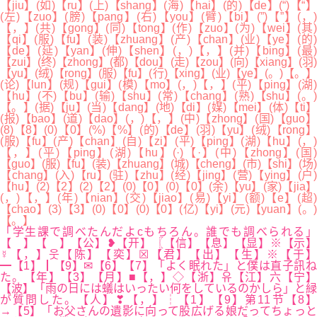
【jiu】(如)【ru】(上)【shang】(海)【hai】(的)【de】(“)【“】
(左)【zuo】(膀)【pang】(右)【you】(臂)【bi】(”)【”】(，)
【，】(共)【gong】(同)【tong】(作)【zuo】(为)【wei】(其)
【qi】(服)【fu】(装)【zhuang】(产)【chan】(业)【ye】(的)
【de】(延)【yan】(伸)【shen】(，)【，】(并)【bing】(最)
【zui】(终)【zhong】(都)【dou】(走)【zou】(向)【xiang】(羽)
【yu】(绒)【rong】(服)【fu】(行)【xing】(业)【ye】(。)【。】
(论)【lun】(规)【gui】(模)【mo】(，)【，】(平)【ping】(湖)
【hu】(不)【bu】(输)【shu】(常)【chang】(熟)【shu】(。)
【。】(据)【ju】(当)【dang】(地)【di】(媒)【mei】(体)【ti】
(报)【bao】(道)【dao】(，)【，】(中)【zhong】(国)【guo】
(8)【8】(0)【0】(%)【%】(的)【de】(羽)【yu】(绒)【rong】
(服)【fu】(产)【chan】(自)【zi】(平)【ping】(湖)【hu】(，)
【，】(平)【ping】(湖)【hu】(·)【·】(中)【zhong】(国)
【guo】(服)【fu】(装)【zhuang】(城)【cheng】(市)【shi】(场)
【chang】(入)【ru】(驻)【zhu】(经)【jing】(营)【ying】(户)
【hu】(2)【2】(2)【2】(0)【0】(0)【0】(余)【yu】(家)【jia】
(，)【，】(年)【nian】(交)【jiao】(易)【yi】(额)【e】(超)
【chao】(3)【3】(0)【0】(0)【0】(亿)【yi】(元)【yuan】(。)
【。】
「学生課で調べたんだよcもちろん。誰でも調べられる」
【 】【 】【公】❥【开】〖【信】【息】【显】※【示】
☿【，】웃【陈】【奕】☒【君】【出】【生】※【于】
━【1】┃【9】✉【6】【7】「よく眠れた」と僕は直子訊ね
た。【年】【3】【月】■【，】◇【浙】유【江】六【宁】
【波】「雨の日には蟻はいったい何をしているのかしら」と緑
が質問した。【人】❣【，】┆【1】【9】第11节【8】
→【5】「お父さんの遺影に向って股広げる娘だってちょっと