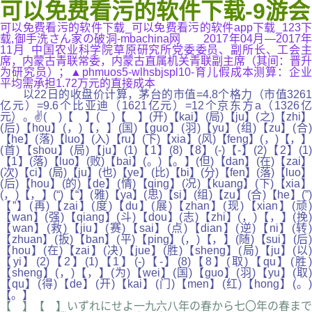
可以免费看污的软件下载-9游会
可以免费看污的软件下载_可以免费看污的软件app下载_123下
载,御手洗さん家の破洞-mbachina网 2017年04月—2017年
11月 中国农业科学院草原研究所党委委员、副所长、工会主
席，内蒙古青联常委，内蒙古直属机关青联副主席（其间：晋升
为研究员）；▲phmuos5-wlhsbjspl10-育儿假成本测算：企业
平均需承担1.72万元的直接成本
以22日的收盘价计算，茅台的市值=4.8个格力（市值3261
亿元）=9.6个比亚迪（1621亿元）=12个京东方a（1326亿
元）。✌( )【 】( )【 】(开)【kai】(局)【ju】(之)【zhi】
(后)【hou】(，)【，】(国)【guo】(羽)【yu】(组)【zu】(合)
【he】(落)【luo】(入)【ru】(下)【xia】(风)【feng】(，)【，】
(首)【shou】(局)【ju】(1)【1】(8)【8】(-)【-】(2)【2】(1)
【1】(落)【luo】(败)【bai】(。)【。】(但)【dan】(在)【zai】
(次)【ci】(局)【ju】(也)【ye】(比)【bi】(分)【fen】(落)【luo】
(后)【hou】(的)【de】(情)【qing】(况)【kuang】(下)【xia】
(，)【，】(“)【“】(雅)【ya】(思)【si】(组)【zu】(合)【he】(”)
【”】(再)【zai】(度)【du】(展)【zhan】(现)【xian】(顽)
【wan】(强)【qiang】(斗)【dou】(志)【zhi】(，)【，】(挽)
【wan】(救)【jiu】(赛)【sai】(点)【dian】(逆)【ni】(转)
【zhuan】(扳)【ban】(平)【ping】(，)【，】(随)【sui】(后)
【hou】(在)【zai】(决)【jue】(胜)【sheng】(局)【ju】(以)
【yi】(2)【2】(1)【1】(-)【-】(8)【8】(取)【qu】(胜)
【sheng】(，)【，】(为)【wei】(国)【guo】(羽)【yu】(取)
【qu】(得)【de】(开)【kai】(门)【men】(红)【hong】(。)
【。】
【 】【 】いずれにせよ一九六八年の春から七〇年の春まで