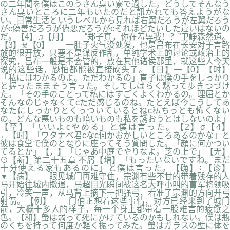
の二年間を僕はこのうさん臭い寮で過した。どうしてそんなう
さん臭いところに二年もいたのだと訊かれても答えようがな
い。日常生活というレベルから見れば右翼だろうが左翼だろう
がc偽善だろうが偽悪だろうがcそれほどたいした違いはないの
だ。【4】♫【月】 “郑子真，你在羞辱我！？”卫峥森然道。
【3】☣【0】 一肚子火气没处发，也是吕布在长安对于言路
放的很开放，只要不是谋反作乱，单纯学术上的讨论或政治上的
探究，吕布一般是不会管的，放在其他诸侯那里，就这些人今天
说的这些话，恐怕都能被直接砍头了。【日】━【0】【时】
「私にはわかるのよ。ただわかるの」直子は僕の手をしっかり
と握ったままそう言った。そしてしばらく黙って歩きつづけ
た。「その手のことって私にはすごくよくわかるの。理屈とか
そんなのじゃなくてcただ感じるのね。たとえば今こうしてあ
なたにしっかりとくっついているとねc私ちっとも怖くない
の。どんな悪いものも暗いものも私を誘おうとはしないのよ」
【至】「いいよcやめる」と僕は言った。【2】σ【4】
←【时】「ワタナベ君cなc何かおかしいところあるのかな」と
彼は食堂で僕のとなりに座ってそう質問した。「顔に何かつい
てるとか」【，】「じゃあ中庭でやりなよ。芝の上で」【无】
⊙【新】第二十五章 不屑【增】「もったいないですね。まだ
十分使える家もあるのに」と僕は言った。【确】÷【诊】
▼【病】 眼见城门再难守住，宗渊有些不甘的带着残存的人
马开始往城内撤退，马超目光瞬间被这名大呼小叫的曹军将领吸
引，冷笑一声，从马背上摘下一把强弓，看准了宗渊的方向开弓
射箭。【例】 门伯正想着这些事情，对方已经来到了城门
前，大概十多人的样子，每一个身上都带着一股难言的疲惫之
色。【和】螢は弱って死にかけているのかもしれない。僕は瓶
のくちを持って何度か軽く振ってみた。螢はガラスの壁に体を