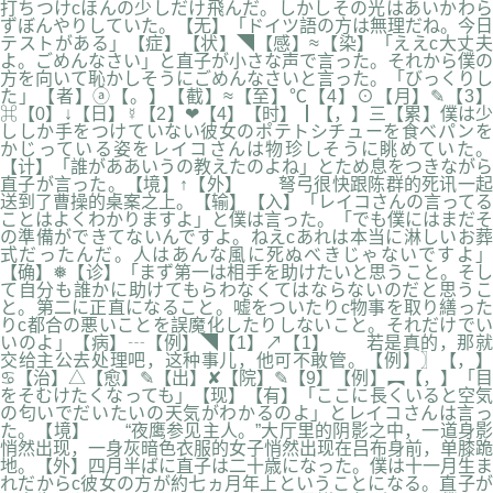
打ちつけcほんの少しだけ飛んだ。しかしその光はあいかわら
ずぼんやりしていた。【无】「ドイツ語の方は無理だね。今日
テストがある」【症】【状】◥【感】≈【染】「ええc大丈夫
よ。ごめんなさい」と直子が小さな声で言った。それから僕の
方を向いて恥かしそうにごめんなさいと言った。「びっくりし
た」【者】ⓐ【。】【截】≈【至】℃【4】⊙【月】✎【3】
⌘【0】↓【日】☿【2】❤【4】【时】┃【，】三【累】僕は少
ししか手をつけていない彼女のポテトシチューを食べパンを
かじっている姿をレイコさんは物珍しそうに眺めていた。
【计】「誰がああいうの教えたのよね」とため息をつきながら
直子が言った。【境】↑【外】 弩弓很快跟陈群的死讯一起
送到了曹操的桌案之上。【输】【入】「レイコさんの言ってる
ことはよくわかりますよ」と僕は言った。「でも僕にはまだそ
の準備ができてないんですよ。ねえcあれは本当に淋しいお葬
式だったんだ。人はあんな風に死ぬべきじゃないですよ」
【确】❅【诊】「まず第一は相手を助けたいと思うこと。そし
て自分も誰かに助けてもらわなくてはならないのだと思うこ
と。第二に正直になること。嘘をついたりc物事を取り繕った
りc都合の悪いことを誤魔化したりしないこと。それだけでい
いのよ」【病】┄【例】◥【1】↗【1】 若是真的，那就
交给主公去处理吧，这种事儿，他可不敢管。【例】〗【，】
♋【治】△【愈】✎【出】✘【院】✎【9】【例】︻【，】「目
をそむけたくなっても」【现】【有】「ここに長くいると空気
の匂いでだいたいの天気がわかるのよ」とレイコさんは言っ
た。【境】 “夜鹰参见主人。”大厅里的阴影之中，一道身影
悄然出现，一身灰暗色衣服的女子悄然出现在吕布身前，单膝跪
地。【外】四月半ばに直子は二十歳になった。僕は十一月生ま
れだからc彼女の方が約七ヵ月年上ということになる。直子が