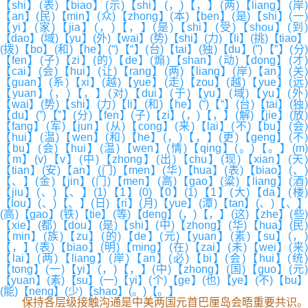
【shi】(表)【biao】(示)【shi】(，)【，】(两)【liang】(岸)
【an】(民)【min】(众)【zhong】(本)【ben】(是)【shi】(一)
【yi】(家)【jia】(，)【，】(是)【shi】(受)【shou】(到)
【dao】(域)【yu】(外)【wai】(势)【shi】(力)【li】(挑)【tiao】
(拨)【bo】(和)【he】(“)【“】(台)【tai】(独)【du】(”)【”】(分)
【fen】(子)【zi】(的)【de】(煽)【shan】(动)【dong】(才)
【cai】(会)【hui】(让)【rang】(两)【liang】(岸)【an】(关)
【guan】(系)【xi】(越)【yue】(走)【zou】(越)【yue】(远)
【yuan】(，)【，】(对)【dui】(于)【yu】(域)【yu】(外)
【wai】(势)【shi】(力)【li】(和)【he】(“)【“】(台)【tai】(独)
【du】(”)【”】(分)【fen】(子)【zi】(，)【，】(解)【jie】(放)
【fang】(军)【jun】(从)【cong】(来)【lai】(不)【bu】(会)
【hui】(温)【wen】(和)【he】(，)【，】(更)【geng】(不)
【bu】(会)【hui】(温)【wen】(情)【qing】(。)【。】(m)
【m】(v)【v】(中)【zhong】(出)【chu】(现)【xian】(天)
【tian】(安)【an】(门)【men】(华)【hua】(表)【biao】(、)
【、】(金)【jin】(门)【men】(高)【gao】(粱)【liang】(酒)
【jiu】(、)【、】(1)【1】(0)【0】(1)【1】(大)【da】(楼)
【lou】(、)【、】(日)【ri】(月)【yue】(潭)【tan】(、)【、】
(高)【gao】(铁)【tie】(等)【deng】(，)【，】(这)【zhe】(些)
【xie】(都)【dou】(是)【shi】(中)【zhong】(华)【hua】(民)
【min】(族)【zu】(的)【de】(元)【yuan】(素)【su】(，)
【，】(表)【biao】(明)【ming】(在)【zai】(未)【wei】(来)
【lai】(两)【liang】(岸)【an】(必)【bi】(会)【hui】(统)
【tong】(一)【yi】(，)【，】(中)【zhong】(国)【guo】(元)
【yuan】(素)【su】(一)【yi】(个)【ge】(也)【ye】(不)【bu】
(能)【neng】(少)【shao】(。)【。】
保持各层级接触沟通是中美两国元首巴厘岛会晤重要共识。