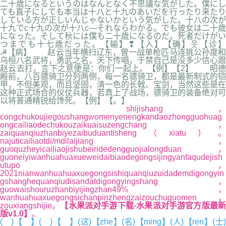
二十歳になるというのはなんとなく不思議な気がした。僕にし
ても直子にしても本当は十八と十九のあいだを行ったり来たり
している方が正しいんじゃないかという気がした。十八の次が
十九でc十九の次が十八c―それならわかる。でも彼女は二十歳
になった。そして秋には僕も二十歳になるのだ。死者だけがい
つまでも十七歳だった。【输】❣【入】【确】웃【诊】
☭【病】 赵云当年横扫辽东，曾一战单枪匹马连挑公孙度和
乌桓八名武将，勇武之名，天下传唱，于禁自己是没多少信心跟
赵云去打，言下之意便是：你们一起上。【例】【2】 昭德
殿前，八百骠骑卫分列两侧，每一名骠骑卫，都是最新制式的铠
甲，不但美观，而且坚固，清一色的长戟、宝剑，当然这些是在
这种正式场合的仪仗兵器，若真上了战场，骠骑卫的装备绝对可
以将普通精锐给馋死。【例】【。】
shijishang，
congchukoujiegoushangwomenyenengkandaozhongguohuag
ongcailiaodechukouzaikuaisuzengchang，
zaiquanqiuzhanbiyezaibuduantisheng（xiatu）。
najuticailiaotdi/mdilaijiang，
guoquzheyicailiaojishubeiridedengguojialongduan，
guoneiyiwanhuahuaxueweidaibiaodegongsijingyanfaqudejish
utupo，
2021nianwanhuahuaxuegongsishiquanqiuzuidademdigongyin
gshanghequanqiudisandatdigongyingshang，
guowaishouruzhanbiyijingzhan49%，
wanhuahuaxuegongsichanpinzhengzaizouchuguomen，
zouxiangshijie。
【水果派对手游下载-水果派对手游官方版最
版v1.0】
。
( )【 】( )【 】(这)【zhe】(名)【ming】(人)【ren】(士)