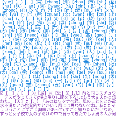
【yue】(，)【，】(常)【chang】(州)【zhou】(市)【shi】(互)
【hu】(联)【lian】(网)【wang】(信)【xin】(息)【xi】(中)
【zhong】(心)【xin】(“)【“】(觅)【mi】(渡)【du】(新)【xin】
(语)【yu】(”)【”】(撰)【zhuan】(文)【wen】(指)【zhi】(出)
【chu】(，)【，】(g)【g】(d)【d】(p)【p】(破)【po】(万)
【wan】(亿)【yi】(是)【shi】(城)【cheng】(市)【shi】(能)
【neng】(级)【ji】(提)【ti】(升)【sheng】(的)【de】(一)【yi】
(大)【da】(标)【biao】(志)【zhi】(。)【。】(城)【cheng】(市)
【shi】(能)【neng】(级)【ji】(越)【yue】(高)【gao】(，)
【，】(城)【cheng】(市)【shi】(带)【dai】(给)【gei】(人)
【ren】(的)【de】(机)【ji】(会)【hui】(就)【jiu】(会)【hui】
(越)【yue】(多)【duo】(，)【，】(发)【fa】(展)【zhan】(空)
【kong】(间)【jian】(就)【jiu】(越)【yue】(大)【da】(。)
【。】(“)【“】(事)【shi】(实)【shi】(上)【shang】(，)【，】
(不)【bu】(论)【lun】(特)【te】(定)【ding】(重)【zhong】(大)
【da】(项)【xiang】(目)【mu】(的)【de】(审)【shen】(批)
【pi】(，)【，】(还)【hai】(是)【shi】(外)【wai】(来)【lai】
(大)【da】(项)【xiang】(目)【mu】(的)【de】(投)【tou】(资)
【zi】(，)【，】(城)【cheng】(市)【shi】(能)【neng】(级)
【ji】(都)【dou】(是)【shi】(一)【yi】(个)【ge】(至)【zhi】
(关)【guan】(重)【zhong】(要)【yao】(的)【de】(依)【yi】
(据)【ju】(。)【。】(”)【”】
☑【 】√【 】ⓐ【最】⌘【近】웃【几】前と同じスチュワ
ーデスがやってきてc僕の隣りに腰を下ろしcもう大丈夫かと訊
ねた。【天】❣【，】「あのねワタナベ君。私のことをとか欲
求不満だとか挑発的だとかいう風には思わないでね。私ただそ
ういうことにすごく興味があってcすごく知りたいだけなの。
ずっと女子校で女の子だけの中で育ってきたでしょ男の人が何