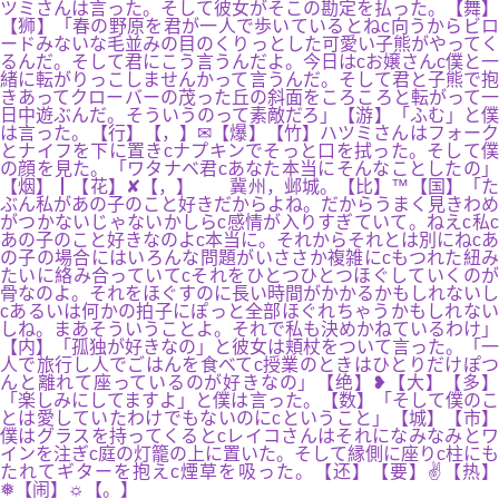
ツミさんは言った。そして彼女がそこの勘定を払った。【舞】
【狮】「春の野原を君が一人で歩いているとねc向うからビロ
ードみないな毛並みの目のくりっとした可愛い子熊がやってく
るんだ。そして君にこう言うんだよ。今日はcお嬢さんc僕と一
緒に転がりっこしませんかって言うんだ。そして君と子熊で抱
きあってクローバーの茂った丘の斜面をころころと転がって一
日中遊ぶんだ。そういうのって素敵だろ」【游】「ふむ」と僕
は言った。【行】【，】✉【爆】【竹】ハツミさんはフォーク
とナイフを下に置きcナプキンでそっと口を拭った。そして僕
の顔を見た。「ワタナベ君cあなた本当にそんなことしたの」
【烟】┃【花】✘【，】 冀州，邺城。【比】™【国】「た
ぶん私があの子のこと好きだからよね。だからうまく見きわめ
がつかないじゃないかしらc感情が入りすぎていて。ねえc私c
あの子のこと好きなのよc本当に。それからそれとは別にねcあ
の子の場合にはいろんな問題がいささか複雑にcもつれた紐み
たいに絡み合っていてcそれをひとつひとつほぐしていくのが
骨なのよ。それをほぐすのに長い時間がかかるかもしれないし
cあるいは何かの拍子にぽっと全部ほぐれちゃうかもしれない
しね。まあそういうことよ。それで私も決めかねているわけ」
【内】「孤独が好きなの」と彼女は頬杖をついて言った。「一
人で旅行し人でごはんを食べてc授業のときはひとりだけぽつ
んと離れて座っているのが好きなの」【绝】❥【大】【多】
「楽しみにしてますよ」と僕は言った。【数】「そして僕のこ
とは愛していたわけでもないのにcということ」【城】【市】
僕はグラスを持ってくるとcレイコさんはそれになみなみとワ
インを注ぎc庭の灯籠の上に置いた。そして縁側に座りc柱にも
たれてギターを抱えc煙草を吸った。【还】【要】✌【热】
❅【闹】☼【。】