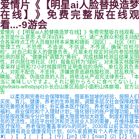
爱情片《【明星ai人脸替换造梦
在线】》免费完整版在线观
看...-9游会
爱情片《【明星ai人脸替换造梦在线】》免费完整版在线观看...,
水货是什么意思-太平洋it百科 （七）请广大群众积极主动配
合各采样点工作人员做好样本采集和镇街（园区）、社区（村）
管理工作，不恐慌、不造谣、不信谣、不传谣，确保“应检尽
检”，对自己和家人的健康负责。凡是未在规定时间内参加核酸
检测的居民，“健康码”调整为“黄码”，完成核酸检测且结果呈阴
性，并向居住地社区（村）报备后转为“绿码”。对未落实核酸筛
查采样证明和72小时核酸阴性证明查验的场所、单位及其负责
人，对拒不配合、不支持、涉嫌故意逃避核酸检测、扰乱秩序、
瞒报、谎报、伪造信息的人员，将依法从严追究法律责任。「本
当に美味しいですよ。それに朝からろくに食べてないし」
gbv9skls-wlhsbjspl10-长白山景区局部小面积山体崩塌，官方公
告
以柔克刚完善社会保障制度。借鉴新加坡的经验，按照人们
买房、育儿、健康、养老的生命周期，调整多层次社会保障政策
和完善相关制度安排；夯实基本医疗保险、养老保险，发展企业
福利、商业保险和个人理财计划；强化银行的账户管理功能，特
别是按政策指令分户管理，最大限度地加大政策、制度和管理服
务的灵活性，适应平台经济和灵活就业人员的需要，在维持基本
医疗保险、养老保险覆盖率95%的同时，2030年以前实现60%
家庭拥有商业健康保险计划、60%家庭拥有个人养老金计划。
✘( )【 】( )【 】(今)【jin】(年)【nian】(2)【2】(月)