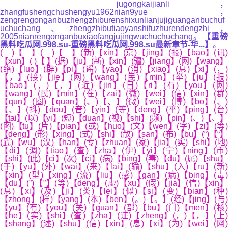
jugongkaijianli，
zhangfushengchushengyu1962nian9yue，
zengrengonganbuzhengzhiburenshixunlianjujiguanganbuchuf
uchuchang、zhengzhibutiaoyanshifuzhurendengzhi，
2005nianrengonganbuxiaofangjujingwuchuchuchang。
【重磅
黑料吃瓜网.998.su-重磅黑料吃瓜网.998.su最新章节-华...】
。
( )【 】( )【 】(新)【xin】(京)【jing】(报)【bao】(讯)
【xun】( )【 】(据)【ju】(新)【xin】(疆)【jiang】(网)【wang】
(络)【luo】(辟)【pi】(谣)【yao】(消)【xiao】(息)【xi】(，)
【，】(接)【jie】(网)【wang】(民)【min】(举)【ju】(报)
【bao】(，)【，】(近)【jin】(日)【ri】(有)【you】(网)
【wang】(民)【min】(在)【zai】(微)【wei】(信)【xin】(群)
【qun】(圈)【quan】(、)【、】(微)【wei】(博)【bo】(、)
【、】(抖)【dou】(音)【yin】(等)【deng】(平)【ping】(台)
【tai】(以)【yi】(短)【duan】(视)【shi】(频)【pin】(、)【、】
(图)【tu】(片)【pian】(或)【huo】(文)【wen】(字)【zi】(等)
【deng】(形)【xing】(式)【shi】(散)【san】(布)【bu】(“)【“】
(武)【wu】(汉)【han】(专)【zhuan】(家)【jia】(实)【shi】(地)
【di】(调)【tiao】(查)【zha】(伊)【yi】(宁)【ning】(市)
【shi】(此)【ci】(次)【ci】(病)【bing】(毒)【du】(属)【shu】
(于)【yu】(外)【wai】(来)【lai】(输)【shu】(入)【ru】(新)
【xin】(型)【xing】(流)【liu】(感)【gan】(病)【bing】(毒)
【du】(”)【”】(等)【deng】(虚)【xu】(假)【jia】(信)【xin】
(息)【xi】(及)【ji】(类)【lei】(似)【si】(变)【bian】(种)
【zhong】(样)【yang】(本)【ben】(。)【。】(经)【jing】(与)
【yu】(有)【you】(关)【guan】(部)【bu】(门)【men】(核)
【he】(实)【shi】(查)【zha】(证)【zheng】(，)【，】(上)
【shang】(述)【shu】(信)【xin】(息)【xi】(为)【wei】(网)