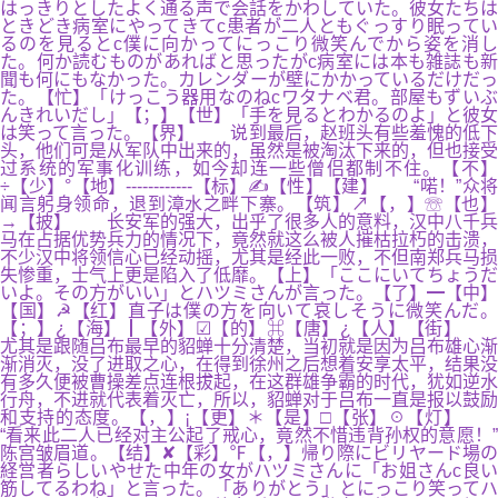
はっきりとしたよく通る声で会話をかわしていた。彼女たちは
ときどき病室にやってきてc患者が二人ともぐっすり眠ってい
るのを見るとc僕に向かってにっこり微笑んでから姿を消し
た。何か読むものがあればと思ったがc病室には本も雑誌も新
聞も何にもなかった。カレンダーが壁にかかっているだけだっ
た。【忙】「けっこう器用なのねcワタナベ君。部屋もずいぶ
んきれいだし」【；】【世】「手を見るとわかるのよ」と彼女
は笑って言った。【界】 说到最后，赵班头有些羞愧的低下
头，他们可是从军队中出来的，虽然是被淘汰下来的，但也接受
过系统的军事化训练，如今却连一些僧侣都制不住。【不】
÷【少】°【地】------------【标】✍【性】【建】 “喏！”众将
闻言躬身领命，退到漳水之畔下寨。【筑】↗【，】☏【也】
→【披】 长安军的强大，出乎了很多人的意料，汉中八千兵
马在占据优势兵力的情况下，竟然就这么被人摧枯拉朽的击溃，
不少汉中将领信心已经动摇，尤其是经此一败，不但南郑兵马损
失惨重，士气上更是陷入了低靡。【上】「ここにいてちょうだ
いよ。その方がいい」とハツミさんが言った。【了】━【中】
【国】☭【红】直子は僕の方を向いて哀しそうに微笑んだ。
【；】¿【海】┃【外】☑【的】⌘【唐】¿【人】【街】
尤其是跟随吕布最早的貂蝉十分清楚，当初就是因为吕布雄心渐
渐消灭，没了进取之心，在得到徐州之后想着安享太平，结果没
有多久便被曹操差点连根拔起，在这群雄争霸的时代，犹如逆水
行舟，不进就代表着灭亡，所以，貂蝉对于吕布一直是报以鼓励
和支持的态度。【，】¡【更】＊【是】□【张】☉【灯】
“看来此二人已经对主公起了戒心，竟然不惜违背孙权的意愿！”
陈宫皱眉道。【结】✘【彩】℉【，】帰り際にビリヤード場の
経営者らしいやせた中年の女がハツミさんに「お姐さんc良い
筋してるわね」と言った。「ありがとう」とにっこり笑ってハ