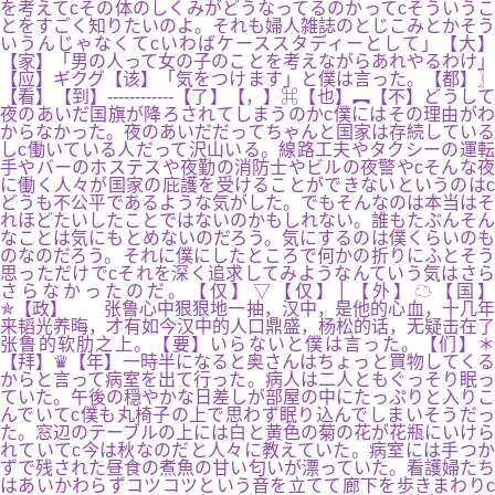
を考えてcその体のしくみがどうなってるのかってcそういうこ
とをすごく知りたいのよ。それも婦人雑誌のとじこみとかそう
いうんじゃなくてcいわばケーススタディーとして」【大】
【家】「男の人って女の子のことを考えながらあれやるわけ」
【应】ギクグ【该】「気をつけます」と僕は言った。【都】〗
【看】【到】------------【了】【，】⌘【也】︻【不】どうして
夜のあいだ国旗が降ろされてしまうのかc僕にはその理由がわ
からなかった。夜のあいだだってちゃんと国家は存続している
しc働いている人だって沢山いる。線路工夫やタクシーの運転
手やバーのホステスや夜勤の消防士やビルの夜警やcそんな夜
に働く人々が国家の庇護を受けることができないというのはc
どうも不公平であるような気がした。でもそんなのは本当はそ
れほどたいしたことではないのかもしれない。誰もたぶんそん
なことは気にもとめないのだろう。気にするのは僕くらいのも
のなのだろう。それに僕にしたところで何かの折りにふとそう
思っただけでcそれを深く追求してみようなんていう気はさら
さらなかったのだ。【仅】▽【仅】│【外】☁【国】
✯【政】 张鲁心中狠狠地一抽，汉中，是他的心血，十几年
来韬光养晦，才有如今汉中的人口鼎盛，杨松的话，无疑击在了
张鲁的软肋之上。【要】いらないと僕は言った。【们】＊
【拜】♛【年】一時半になると奥さんはちょっと買物してくる
からと言って病室を出て行った。病人は二人ともぐっそり眠っ
ていた。午後の穏やかな日差しが部屋の中にたっぷりと入りこ
んでいてc僕も丸椅子の上で思わず眠り込んでしまいそうだっ
た。窓辺のテーブルの上には白と黄色の菊の花が花瓶にいけら
れていてc今は秋なのだと人々に教えていた。病室には手つか
ずで残された昼食の煮魚の甘い匂いが漂っていた。看護婦たち
はあいかわらずコツコツという音を立てて廊下を歩きまわりc