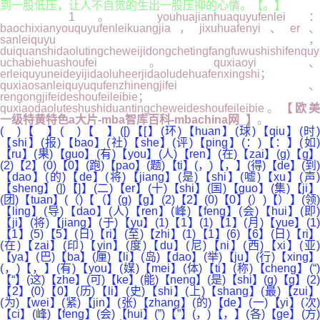
到一股低压，让人不自觉的生出一股压抑的心情。【。】
1。 youhuajianhuaquyufenlei：
baochixianyouquyufenleikuangjia，jixuhuafenyi、er、
sanleiquyu，
duiquanshidaolutingcheweijidongchetingfangfuwushishifenquy
uchabiehuashoufei。quxiaoyi、
erleiquyuneideyijidaoluheerjidaoludehuafenxingshi；
quxiaosanleiquyuqufenzhinengjifei、
rengongjifeideshoufeileibie；
quxiaodaoluteshushiduantingcheweideshoufeileibie。
【欧美
一级特黄特色a大片-mba智库百科-mbachina网_】
。
( )【 】( )【 】([)【[】(环)【huan】(球)【qiu】(时)
【shi】(报)【bao】(社)【she】(评)【ping】(：)【：】(如)
【ru】(果)【guo】(有)【you】(人)【ren】(在)【zai】(g)【g】
(2)【2】(0)【0】(跑)【pao】(题)【ti】(，)【，】(得)【de】(到)
【dao】(的)【de】(将)【jiang】(是)【shi】(嘘)【xu】(声)
【sheng】(])【]】(二)【er】(十)【shi】(国)【guo】(集)【ji】
(团)【tuan】(（)【（】(g)【g】(2)【2】(0)【0】(）)【）】(领)
【ling】(导)【dao】(人)【ren】(峰)【feng】(会)【hui】(即)
【ji】(将)【jiang】(于)【yu】(1)【1】(1)【1】(月)【yue】(1)
【1】(5)【5】(日)【ri】(至)【zhi】(1)【1】(6)【6】(日)【ri】
(在)【zai】(印)【yin】(度)【du】(尼)【ni】(西)【xi】(亚)
【ya】(巴)【ba】(厘)【li】(岛)【dao】(举)【ju】(行)【xing】
(，)【，】(有)【you】(媒)【mei】(体)【ti】(称)【cheng】(“)
【“】(这)【zhe】(可)【ke】(能)【neng】(是)【shi】(g)【g】(2)
【2】(0)【0】(历)【li】(史)【shi】(上)【shang】(最)【zui】
(为)【wei】(紧)【jin】(张)【zhang】(的)【de】(一)【yi】(次)
【ci】(峰)【feng】(会)【hui】(”)【”】(，)【，】(各)【ge】(方)