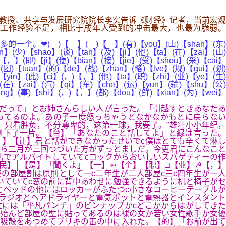
大学教授、共享与发展研究院院长李实告诉《财经》记者，当前宏观
工作经验不足，相比于成年人受到的冲击最大，也最为脆弱。
( )【 】( )【 】(有)【you】(山)【shan】(东)
】(少)【shao】(谈)【tan】(及)【ji】(他)【ta】(在)【zai】(山)
【，】(即)【ji】(便)【bian】(接)【jie】(受)【shou】(采)【cai】
团)【tuan】(的)【de】(战)【zhan】(略)【lve】(规)【gui】(划)
【yin】(此)【ci】(，)【，】(他)【ta】(职)【zhi】(业)【ye】(生)
(在)【zai】(汽)【qi】(车)【che】(运)【yun】(输)【shu】(公
ang】(事)【shi】(，)【，】(都)【dou】(鲜)【xian】(为)【wei】
んだって」とお姉さんらしい人が言った。「引越すときあなたあ
ってるのよ。あの子一度怒っちゃうとなかなかもとに戻らない
只看胜负，不分尊卑的，这第一球，我要了。”雄壮小小年纪，
下了一片。【台】「あなたのこと話してよ」と緑は言った。
，】【让】君と話ができなかったせいでc僕はとても辛くて淋し
たら二月が三回つづいた方がずっとましだ。今更君にこんなこと
店でアルバイトしていてcコックからおいしいスパゲティーの作
民】│【是】「聞くよ」【一】➳【个】【职】□【业】☭【，】
の部屋割は原則として一c二年生が二人部屋c三c四年生が一人
いていてc窓の前に背中あわせに勉強できるように机と椅子がセ
ベッドの他にはロッカーがふたつc小さなコーヒーテーブルが
ラジオとヘアドライヤーと電気ポットと電熱器とインスタント
には「平凡パンチ」のビンナップかcどこかからはがしてきた
c殆んど部屋の壁に貼ってあるのは裸の女か若い女性歌手か女優
吸殻をあつめてブリキの缶の中に入れた。【的】「お前が出て