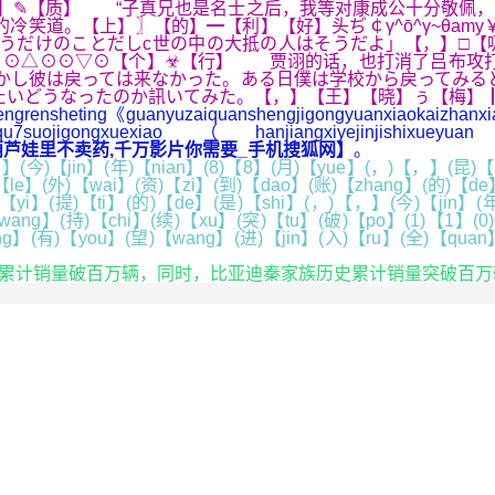
】✎【质】 “子真兄也是名士之后，我等对康成公十分敬佩，
笑道。【上】〗【的】━【利】【好】头ぢ￠γ^ō^γ~θamy￥
うだけのことだしc世の中の大抵の人はそうだよ」【，】□【
】⊙△⊙⊙▽⊙【个】☣【行】 贾诩的话，也打消了吕布攻打
しかし彼は戻っては来なかった。ある日僕は学校から戻ってみる
たいどうなったのか訊いてみた。【，】【王】【晓】ぅ【梅】
grensheting《guanyuzaiquanshengjigongyuanxiaokaizhanxi
xiaqu7suojigongxuexiao（hanjiangxiyejinjishixuey
葫芦娃里不卖药,千万影片你需要_手机搜狐网】
。
(今)【jin】(年)【nian】(8)【8】(月)【yue】(，)【，】(昆)【ku
【le】(外)【wai】(资)【zi】(到)【dao】(账)【zhang】(的)【de
yi】(提)【ti】(的)【de】(是)【shi】(，)【，】(今)【jin】(年
ang】(持)【chi】(续)【xu】(突)【tu】(破)【po】(1)【1】(0)
】(有)【you】(望)【wang】(进)【jin】(入)【ru】(全)【quan】
5月累计销量破百万辆，同时，比亚迪秦家族历史累计销量突破百万