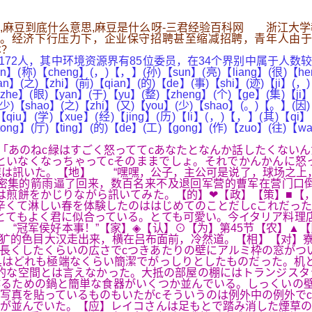
..,麻豆到底什么意思,麻豆是什么呀-三君经验百科网 浙江
。经济下行压力下，企业保守招聘甚至缩减招聘，青年人由于
本？
其中环境资源界有85位委员，在34个界别中属于人数较多的一个。❤
n】(称)【cheng】(，)【，】(孙)【sun】(亮)【liang】(很)【hen
n】(之)【zhi】(前)【qian】(的)【de】(事)【shi】(迹)【ji】(，)
he】(眼)【yan】(于)【yu】(整)【zheng】(个)【ge】(集)【ji】(
少)【shao】(之)【zhi】(又)【you】(少)【shao】(。)【。】(因)
【qiu】(学)【xue】(经)【jing】(历)【li】(，)【，】(其)【qi】
tong】(厅)【ting】(的)【de】(工)【gong】(作)【zuo】(往)【w
】「あのねc緑はすごく怒っててcあなたとなんか話したくない
といなくなっちゃってcそのままでしょ。それでかんかんに怒
は訊いた。【地】 “嘿嘿，公子，主公可是说了，球场之上，
集的箭雨逼了回来，数百名来不及退回军营的曹军在营门口倒
は煎餅をかじりながら訊いてみた。【的】❤【政】【策】■【
辛くて淋しい春を体験したのははじめてのことだしcこれだっ
とてもよく君に似合っている。とても可愛い。今イタリア料理
“冠军侯好本事！”【家】◈【认】⊙【为】第45节【农】▲【
粗犷的色目大汉走出来，横在吕布面前，冷然道。【相】【对】寮
長くしたくらいの広さでcつきあたりの壁にアルミ枠の窓がつ
はどれも極端なくらい簡潔でがっしりとしたものだった。机と
的な空間とは言えなかった。大抵の部屋の棚にはトランジスタ
るための鍋と簡単な食器がいくつか並んでいる。しっくいの壁
写真を貼っているものもいたがcそういうのは例外中の例外で
が並んでいた。【应】レイコさんは足もとで踏み消した煙草の