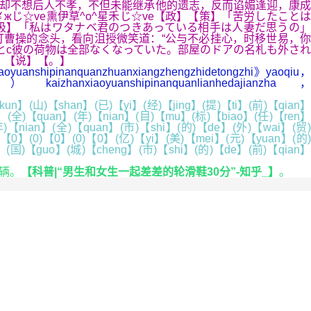
却不想后人不孝，不但未能继承他的遗志，反而谄媚逢迎，康成
жじ☆ve熏伊草^o^星禾じ☆ve【政】【策】「苦労したことは
吸】「私はワタナベ君のつきあっている相手は人妻だ思うの」
曹操的念头，看向沮授微笑道：“公与不必挂心，时移世易，你
とc彼の荷物は全部なくなっていた。部屋のドアの名札も外され
┃【说】【。】
aoyuanshipinanquanzhuanxiangzhengzhidetongzhi》yaoqiu，
uan）kaizhanxiaoyuanshipinanquanlianhedajianzha，
n】(山)【shan】(已)【yi】(经)【jing】(提)【ti】(前)【qian】
】(全)【quan】(年)【nian】(目)【mu】(标)【biao】(任)【ren】
)【nian】(全)【quan】(市)【shi】(的)【de】(外)【wai】(贸)
【0】(0)【0】(0)【0】(亿)【yi】(美)【mei】(元)【yuan】(的)
(国)【guo】(城)【cheng】(市)【shi】(的)【de】(前)【qian】
辆。
【科普|“男生和女生一起差差的轮滑鞋30分”-知乎_】
。