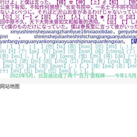
行けよ」と僕は言った。【精】☢【神】【上】✌【和】〖【物
公泉下有知，不知作何感想？”长安书院中，一名士子不阴不阳的冷
ないよcべつに。それほど沢山お金があるわけじゃないってい
【引】⌘【一】✔【部】【分】【人】¡【关】★【注】©【这
回中原不久，天下大势未曾如文和般看的透彻。”【业】【”】
てc僕のものだけになっていた。僕は寮長室に言って彼がいっ
xinyushirenshejuwangzhan6yue16rixiaoxitidao，genjushen
jinri，shirenshejulianheshishichangjianguanjudui
yanfangyanguanyankongxiaoyuanshipinanquanfengxian。
【
( )【 】( )【 】(他)【ta】(表)【biao】(示)【shi】(，)【，】
(4)【4】(个)【ge】(月)【yue】(完)【wan】(成)【cheng】(了)
(务)【wu】(，)【，】(更)【geng】(值)【zhi】(得)【de】(一)【
【mao】(进)【jin】(出)【chu】(口)【kou】(有)【you】(望)【w
【de】(大)【da】(关)【guan】(，)【，】(排)【pai】(名)【ming
(十)【shi】(五)【wu】(位)【wei】(。)【。】
2023年5月，比亚迪达成了两个“百万”里程碑——今年1-
网站地图