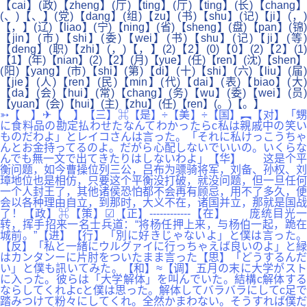
【cai】(政)【zheng】(厅)【ting】(厅)【ting】(长)【chang】
(、)【、】(党)【dang】(组)【zu】(书)【shu】(记)【ji】(，)
【，】(辽)【liao】(宁)【ning】(省)【sheng】(盘)【pan】(锦)
【jin】(市)【shi】(委)【wei】(书)【shu】(记)【ji】(等
【deng】(职)【zhi】(，)【，】(2)【2】(0)【0】(2)【2】(1)
【1】(年)【nian】(2)【2】(月)【yue】(任)【ren】(沈)【shen】
(阳)【yang】(市)【shi】(第)【di】(十)【shi】(六)【liu】(届)
【jie】(人)【ren】(民)【min】(代)【dai】(表)【biao】(大)
【da】(会)【hui】(常)【chang】(务)【wu】(委)【wei】(员)
【yuan】(会)【hui】(主)【zhu】(任)【ren】(。)【。】
➳【 】✈【 】【三】⌘【是】÷【美】÷【国】︻【对】「甥
に食料品の勘定払わせたなんてわかったらc私は親戚中の笑い
ものだわよ」とレイコさんは言った。「それに私けっこうちゃ
んとお金持ってるのよ。だがら心配しないでいいの。いくらな
んでも無一文で出てきたりはしないわよ」【华】 这是个平
衡问题，如今曹操位列三公，吕布为骠骑将军，刘备、孙权、刘
璋地位也是相仿，只要这个平衡没打破，就没问题，但一旦任何
一个人封王了，其他诸侯恐怕都不会再有顾忌，用不了多久，便
会以各种理由自立，到那时，大义不在，诸国并立，那就是国战
了！【政】⌘【策】☑【正】------------【在】 庞统目光一
转，挥手招来一名士兵道：“将杨任押上来，与杨伯一起，跪在
城前。”【进】【行】「別に好きじゃないよ」と僕は言った。
【反】「私と一緒にウルグァイに行っちゃえば良いのよ」と緑
はカンタンーに片肘をついたまま言った【思】「どうするんだ
い」と僕も訊いてみた。【和】≈【调】五月の末に大学がスト
に入った。彼らは「大学解体」を叫んでいた。結構c解体する
ならしてくれよcと僕は思った。解体してバラバラにしてc足で
踏みつけて粉々にしてくれ。全然かまわない。そうすれば僕だ