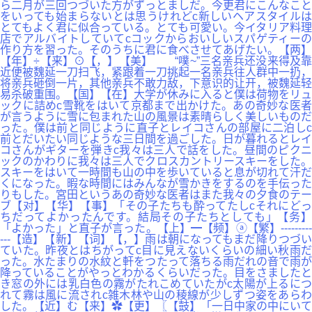
ら二月が三回つづいた方がずっとましだ。今更君にこんなこと
をいっても始まらないとは思うけれどc新しいヘアスタイルは
とてもよく君に似合っている。とても可愛い。今イタリア料理
店でアルバイトしていてcコックからおいしいスパゲティーの
作り方を習った。そのうちに君に食べさせてあげたい。【两】
【年】÷【来】⊙【，】【美】 “噗~”三名亲兵还没来得及靠
近便被魏延一刀扫飞，紧跟着一刀挑起一名亲兵往人群中一扔，
将亲兵砸倒一片，其他亲兵不敢力敌，下意识的让开，被魏延轻
易杀破重围。【国】【在】大学が休みに入ると僕は荷物をリュ
ックに詰めc雪靴をはいて京都まで出かけた。あの奇妙な医者
が言うように雪に包まれた山の風景は素晴らしく美しいものだ
った。僕は前と同じように直子とレイコさんの部屋に二泊しc
前とだいたい同じような三日間を過ごした。日が暮れるとレイ
コさんがギターを弾きc我々は三人で話をした。昼間のピクニ
ックのかわりに我々は三人でクロスカントリースキーをした。
スキーをはいて一時間も山の中を歩いていると息が切れて汗だ
くになった。暇な時間にはみんなが雪かきをするのを手伝った
りもした。宮田というあの奇妙な医者はまた我々の夕食のテー
ブ【对】【华】【事】「その子たちも酔ってたしcそれにどっ
ちだってよかったんです。結局その子たちとしても」【务】
「よかった」と直子が言った。【上】━【频】ⓐ【繁】---------
---【造】【新】【词】【，】雨は朝になってもまだ降りつづい
ていた。昨夜とはちがってc目に見えないくらいの細い秋雨だ
った。水たまりの水紋と軒をつたって落ちる雨だれの音で雨が
降っていることがやっとわかるくらいだった。目をさましたと
き窓の外には乳白色の霧がたれこめていたがc太陽が上るにつ
れて霧は風に流されc雑木林や山の稜線が少しずつ姿をあらわ
した。【近】む【来】✿【更】〖【鼓】「一日中家の中にいて