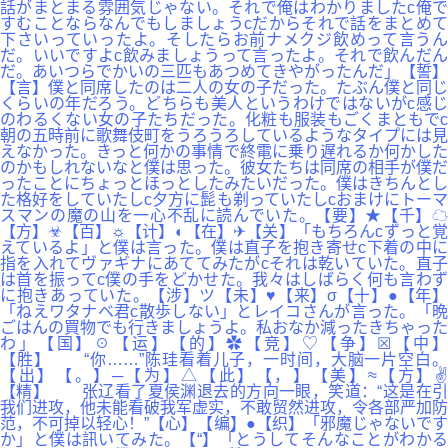
話がまとまる雰囲気じゃない。それで俺はわかりましたc俺で
すむことならなんでもしましょうcだからそれで話をまとめて
下さいっていったよ。そしたらお前ナメクジ飲めって言うん
だ。いいですよc飲みましょうって言ったよ。それで飲んだん
だ。あいつらでかいの三匹もあつめてきやがったんだ」【誓】
【言】僕と同席したのは二人の女の子だった。たぶん僕と同じ
くらいの年だろう。どちらも美人というわけではないがc感じ
のわるくない女の子たちだった。化粧も服装もごくまともでc
朝の五時前に歌舞伎町をうろうろしているようなタイプには見
えなかった。きっと何かの事情で終電に乗り遅れるか何かした
のかもしれないなと僕は思った。彼女たちは同席の相手が僕だ
ったことにちょっとほっとしたみたいだった。僕はきちんとし
た格好をしていたしc夕方に髭も剃っていたしcおまけにトーマ
スマンの魔の山を一心不乱に読んでいた。【要】★【千】☁
【方】☣【百】☼【计】◐【在】✈【关】「もちろんcずっと覚
えているよ」と僕は言った。僕は直子を抱き寄せc下着の中に
指を入れてヴァギナにあててみたがcそれは乾いていた。直子
は首を振ってc僕の手をどかせた。我々はしばらく何も言わず
に抱きあっていた。【涉】ツ【未】♥【来】σ【十】●【年】
「ねえワタナベ君c散歩しない」とレイコさんが言った。「晩
ごはんの買物でも行きましょうよ。私おなか減ったきちゃった
わ」【国】☉【运】【的】✿【竞】♡【争】☒【中】
【胜】 “你……”陈珪看着儿子，一时间，大脑一片空白。
【出】【。】─【为】△【此】【，】【美】≈【方】✌
【精】 张辽看了夏侯渊退去的方向一眼，笑道：“这是在引
我们进攻，他未能看破我军虚实，不敢贸然进攻，令各部严加防
范，不可掉以轻心！”【心】【编】●【织】「邪魔じゃないです
か」と僕は訊いてみた。【“】「とうしてそんなことがわかる