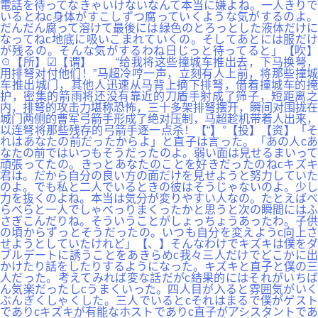
電話を待ってなきゃいけないなんて本当に嫌よね。一人きりで
いるとねc身体がすこしずつ腐っていくような気がするのよ。
だんだん腐って溶けて最後には緑色のとろっとした液体だけに
なってねc地底に吸いこまれていくの。そしてあとには服だけ
が残るの。そんな気がするわね日じっと待ってると」【吹】
☉【所】☑【谓】 “给我将这些撞城车推出去，下马换弩，
用排弩对付他们！”马超冷哼一声，立刻有人上前，将那些撞城
车推出城门，其他人迅速从马背上摘下排弩，借着撞城车的掩
护，密集的箭雨将还没有靠近的刀盾手射成了筛子，短距离之
内，排弩的攻击力堪称恐怖，三十多架排弩摆开，瞬间对围拢在
城门两侧的曹军弓箭手形成了绝对压制，马超趁机带着人出来，
以连弩将那些残存的弓箭手逐一点杀！【“】°【投】【资】「そ
れはあなたの前だったからよ」と直子は言った。「あの人cあ
なたの前ではいつもそうだったのよ。弱い面は見せるまいって
頑張ってたの。きっとあなたのことを好きだったのねcキズキ
君は。だから自分の良い方の面だけを見せようと努力していた
のよ。でも私と二人でいるときの彼はそうじゃないのよ。少し
力を抜くのよね。本当は気分が変りやすい人なの。たとえばべ
らべらと一人でしゃべっりまくったかと思うと次の瞬間にはふ
さぎこんだりね。そういうことがしょっちょうあったわ。子供
の頃からずっとそうだったの。いつも自分を変えようc向上さ
せようとしていたけれど」【、】そんなわけでキズキは僕をダ
ブルデートに誘うことをあきらめc我々三人だけでどこかに出
かけたり話をしたりするようになった。キズキと直子と僕の三
人だった。考えてみれば変な話だがc結果的にはそれがいちば
ん気楽だったしcうまくいった。四人目が入ると雰囲気がいく
ぶんぎくしゃくした。三人でいるとcそれはまるで僕がゲスト
でありcキズキが有能なホストでありc直子がアシスタントであ