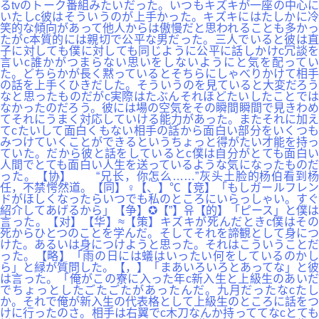
るtvのトーク番組みたいだった。いつもキズキが一座の中心に
いたしc彼はそういうのが上手かった。キズキにはたしかに冷
笑的な傾向があって他人からは傲慢だと思われることも多かっ
たがc本質的には親切で公平な男だった。三人でいると彼は直
子に対しても僕に対しても同じように公平に話しかけc冗談を
言いc誰かがつまらない思いをしないようにと気を配ってい
た。どちらかが長く黙っているとそちらにしゃべりかけて相手
の話を上手くひきだした。そういうのを見ていると大変だろう
なと思ったものだがc実際はたぶんそれほどたいしたことでは
なかったのだろう。彼には場の空気をその瞬間瞬間で見きわめ
てそれにうまく対応していける能力があった。またそれに加え
てcたいして面白くもない相手の話から面白い部分をいくつも
みつけていくことができるというちょっと得がたい才能を持っ
ていた。だから彼と話をしているとc僕は自分がとても面白い
人間でとても面白い人生を送っているような気になったものだ
った。【协】 “兄长，你怎么……”灰头土脸的杨伯看到杨
任，不禁愕然道。【同】♀【、】℃【竞】「もしガールフレン
ドがほしくなったらいつでも私のところにいらっしゃい。すぐ
紹介してあげるから」【争】✪【”】유【的】「ピース」と僕は
言った。【对】【华】≈【策】キズキが死んだときc僕はその
死からひとつのことを学んだ。そしてそれを諦観として身につ
けた。あるいは身につけようと思った。それはこういうことだ
った。【略】「雨の日には蟻はいったい何をしているのかし
ら」と緑が質問した。【，】「まあいろいろとあってな」と彼
は言った。「俺がこの寮に入った年c新入生と上級生のあいだ
でちょっとしたごたごたがあったんだ。九月だったなcたし
か。それで俺が新入生の代表格として上級生のところに話をつ
けに行ったのさ。相手は右翼でc木刀なんか持っててなcとても