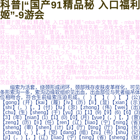
科普|“国产91精品秘 入口福利
姬”-9游会
科普|“国产91精品秘 入口福利姬”-mba中文智库 - mba智
库...,2023捕鱼游戏排名第一-捕鱼游戏排名第一游戏大全合集-最
好... 对此，易定红建议，教育部门在顶层设计方面要加强学
校与就业市场的衔接，普通本科院校和职业院校的专业设置、课
程安排和技能培训要顺应劳动力市场的变化和发展趋势，培养与
市场需求相一致的人才。「そうねcときどきね」とレイコさん
は今度は左手を見ながら言った。「ときどきあんな具合になる
わけ。気が高ぶってc泣いて。でもいいのよcそれはそれで。感
情を外に出しているわけだからね。怖いのはそれが出せなくな
ったときよ。そうするとねc感情が体の中にたまってだんだん
固くなっていくの。いろんな感情が固まってc体の中で死んで
いくの。そうなるともう大変ね」wv4gym-wlhsbjspl10-比尔·盖
茨自2019年以来首次抵达北京
缢索为活套，绕颈形成闭环，颈部残存皮肤皮革样化，可见
条形索沟一条，索沟边缘软组织见出血，出血部位与死者缢吊体
位相吻合，符合生前缢索压迫形成。( )【 】( )【 】(公)
【gong】(开)【kai】(履)【lv】(历)【li】(显)【xian】(示)
【shi】(，)【，】(付)【fu】(忠)【zhong】(伟)【wei】(出)
【chu】(生)【sheng】(于)【yu】(1)【1】(9)【9】(6)【6】(3)
【3】(年)【nian】(1)【1】(0)【0】(月)【yue】(，)【，】(曾)
【zeng】(历)【li】(任)【ren】(辽)【liao】(宁)【ning】(省)
【sheng】(审)【shen】(计)【ji】(厅)【ting】(厅)【ting】(长)
【chang】(、)【、】(党)【dang】(组)【zu】(书)【shu】(记)
【ji】(，)【，】(辽)【liao】(宁)【ning】(省)【sheng】(财)