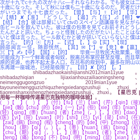
次が十九でc十九の次が十八c―それならわかる。でも彼女は二
十歳になった。そして秋には僕も二十歳になるのだ。死者だけ
がいつまでも十七歳だった。【盟】【与】☿【对】【华】
√【精】✘【准】「どうして」【遏】六【压】⊿【相】❤
【结】【合】彼は部屋にいてctvのスペイン語講座を見ながら
缶ビールを飲んでいた。彼は僕の包帯を見てcお前それどうし
たんだよと訊いた。ちょっと怪我したのだがたいしたことはな
いと僕は言った。ビール飲むかと彼が訊いてcいらないと僕は
言った。【的】ⓐ【方】←【式】【，】☮【实】°【现】
顾邵闻言一怔，随即恍然。【其】✉【“】☣【竞】❅【赢】
⌘【”】✍【中】【国】↓【的】 毕竟一旦牧民大批聚集，很
可能成为下一个鲜卑或者匈奴，脱离吕布掌控甚至反噬，而且草
原的资源，也养不起太多人口，在吕布的规划中，最多在阴山以
东再建一座城池，已经是极限了。【目】✘【的】【。】
shibadazhaokaishijianshi2012nian11yue。
shibadazhiqian，lijiaxianhouzailiaoningsheng、
neimenggugongzuo。2019nian1yue，
tayouneimengguzizhiquzhengxiedangzushuji、zhuxi，
tiaorenshanxishengzhengxiedangzushuji、zhuxi。
【星巴克 
用每一杯咖啡传递星巴克独特的咖啡体验】
。
( )【 】( )【 】(付)【fu】(兰)【lan】(芹)【qin】(接)
【jie】(触)【chu】(的)【de】(一)【yi】(些)【xie】(年)【nian】
(轻)【qing】(患)【huan】(者)【zhe】(，)【，】(到)【dao】
(医)【yi】(院)【yuan】(时)【shi】(已)【yi】(是)【shi】(在)
【zai】(病)【bing】(程)【cheng】(的)【de】(中)【zhong】(后)
【hou】(期)【qi】(。)【。】(患)【huan】(病)【bing】(初)
【chu】(期)【qi】(，)【，】(患)【huan】(者)【zhe】(疼)
【teng】(痛)【tong】(不)【bu】(明)【ming】(显)【xian】(，)