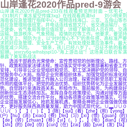
山岸逢花2020作品pred-9游会
山岸逢花2020作品pred-233在线观看预览附封面 – 优宅社_,
《91制片厂果冻星空传媒3xg》在线观看高清hd 刘小明来到
海南省应急管理厅指挥中心，视频连线海口、三亚、五指山等市
县应急管理局值班室，并电话连线省旅文厅、省交通运输厅、省
卫健委、省气象局等单位值班室，详细了解值班人员在岗、交通
运输、旅游秩序、气象预报、疫情防控等工作。他要求，要坚持
人民至上、预防为主，以“时时放心不下”的责任感，高标准严要
求抓好应急管理、安全生产工作，有效处理处置应急事件，最大
限度减少风险。 “娘亲，孩儿已经八岁了。”吕征不依的看着
貂蝉。jexrzy6g-wlhsbjspl10-“海上游击战”！这场美日联合军演
暴露了美军新战法
选派干部肩负光荣使命：宣传贯彻党的创新理论、路线、方
针、政策和国家法律法规，推动落实党中央决策部署和省委工作
安排，引导非公企业党组织和党员、职工坚决拥护党的领导、自
觉服务中心大局。指导企业完善组织体系，加强党组织标准化规
范化建设，推进党建工作融入公司治理，探索创新党员职工发挥
作用的载体平台，把党的政治优势、组织优势转化为企业发展优
势。自觉践行亲清政商关系，积极作为、靠前服务，为构建良好
创新创业生态添砖加瓦。发挥自身在政策理论、沟通对接等方面
的优势，搭建交流合作平台，推动各项惠企政策落地落实，引导
企业提振发展信心，抢抓发展机遇，聚精会神把企业做强做优做
大，更好服务陕西高质量发展，助力中国式现代化。∪▂∪∪０
∪∪( )【 】( )【 】(随)【sui】(着)【zhe】(用)【yong】
(户)【hu】(消)【xiao】(费)【fei】(习)【xi】(惯)【guan】(的)
【de】(转)【zhuan】(移)【yi】(，)【，】(电)【dian】(视)
【shi】(的)【de】(存)【cun】(在)【zai】(越)【yue】(发)【fa】