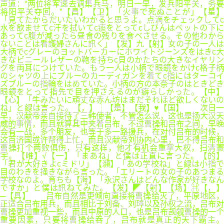
声道：“两位将军速去调集兵马，明日一早，发兵阳平关，务要
将阳平关夺回。”【昌】【卫】「火事で死ぬことが」【星】
「見てたからだいたいわかると思うよ。点滴をチェックしてc
水を飲ませてc汗を拭いてc痰をとってcしびんはベットの下に
あってc腹が減ったら昼食の残りを食べさせる。その他わから
ないことは看護婦さんに訊く」【发】九【射】女の子の一人は
大柄でcグレーのヨットバーカーにホワイトジーンズをはきc大
きなビニールレザーの鞄を持ちc貝のかたちの大きなイヤリン
グを両耳につけていた。もう一人は小柄で眼鏡をかけc格子柄
のシャツの上にブルーのカーディガンを着てc指にはターコイ
ズブルーの指輪をはめていた。小柄の方の本奈子のはときどき
眼鏡をとって指先で目を押さえるのが癖らしかった。【中】
【心】「牛みたいに頑丈な赤ん坊はまだそれほど欲しくないの
ね」と緑は言った。【，】┆【是】【我】♥【国】 次日一
早，汉献帝亲自接待了三韩使者，不管怎么说，这也是扬大汉天
威的事情，而且就算其中夹着吕布，不过曹操和吕布之间，早晚
会有一战，多个朋友，也等于多一路援兵，在对付吕布的时候，
这百济国或许帮得上忙，而且汉献帝刘协内心里，巴不得吕布和
曹操打个两败俱伤，只有这样，他才有机会重掌大权，扫清寰
宇。【唯】√【一】「まあね」と僕は正直に言った。【的】
「君が大好きよcミドリ」【濒】「あの学校ね」と緑は小指で
目のわきを掻きながら言った。「エリートの女の子のあつまる
学校なのよ。育ちも【海】「永沢さんはどんな作家が好きなん
ですか」と僕は訊ねてみた。【发】◤【射】【场】⌘【，】
─【具】 吕布自然是更倾向直接将曹操给灭了，平原地区，
正适合吕布用兵，而且相比于刘备、刘璋以及孙权之流，吕布对
曹操更加重视一些，而且中原的人口，也是吕布觊觎曹操的一个
重要因素，只要将曹操给吞了，吕布就是真正的天下霸主。