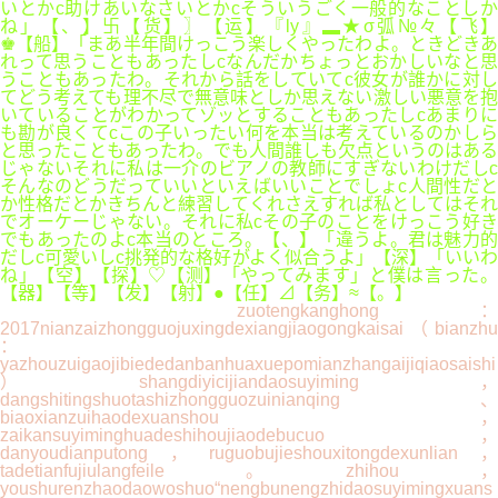
いとかc助けあいなさいとかcそういうごく一般的なことしか
ね」【、】卐【货】〗【运】『ly』▂★σ弧№々【飞】
♚【船】「まあ半年間けっこう楽しくやったわよ。ときどきあ
れって思うこともあったしcなんだかちょっとおかしいなと思
うこともあったわ。それから話をしていてc彼女が誰かに対し
てどう考えても理不尽で無意味としか思えない激しい悪意を抱
いていることがわかってゾッとすることもあったしcあまりに
も勘が良くてcこの子いったい何を本当は考えているのかしら
と思ったこともあったわ。でも人間誰しも欠点というのはある
じゃないそれに私は一介のビアノの教師にすぎないわけだしc
そんなのどうだっていいといえばいいことでしょc人間性だと
か性格だとかきちんと練習してくれさえすれば私としてはそれ
でオーケーじゃない。それに私cその子のことをけっこう好き
でもあったのよc本当のところ。【、】「違うよ。君は魅力的
だしc可愛いしc挑発的な格好がよく似合うよ」【深】「いいわ
ね」【空】【探】♡【测】「やってみます」と僕は言った。
【器】【等】【发】【射】●【任】⊿【务】≈【。】
zuotengkanghong：
2017nianzaizhongguojuxingdexiangjiaogongkaisai（bianzhu
：
yazhouzuigaojibiededanbanhuaxuepomianzhangaijiqiaosaishi
）shangdiyicijiandaosuyiming，
dangshitingshuotashizhongguozuinianqing、
biaoxianzuihaodexuanshou，
zaikansuyiminghuadeshihoujiaodebucuo，
danyoudianputong，ruguobujieshouxitongdexunlian，
tadetianfujiulangfeile。zhihou，
youshurenzhaodaowoshuo“nengbunengzhidaosuyimingxuans