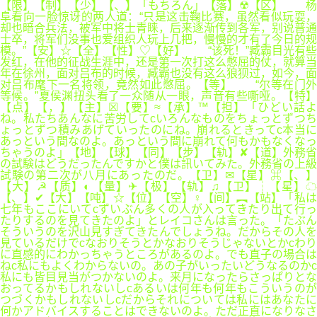
【限】【制】【少】【、】「もちろん」【落】☢【区】 杨
阜看向一脸惊讶的两人道：“只是这击鞠比赛，虽然看似玩耍，
却也暗合兵法，被军中将士青睐，后来逐渐传到各军，别说普通
士卒，将军们没事也爱组织人玩上几把，慢慢的才有了今日的规
模。”【安】☆【全】【性】♡【好】 “该死！”臧霸目光有些
发红，在他的征战生涯中，还是第一次打这么憋屈的仗，就算当
年在徐州，面对吕布的时候，臧霸也没有这么狼狈过，如今，面
对吕布麾下一名将领，竟然如此憋屈。【等】 “尔等在门外
等候。”夏侯渊扭头看了一众随从一眼，声音有些嘶哑。【特】
【点】【，】【主】☒【要】≈【承】™【担】「ひどい話よ
ね。私たちあんなに苦労してcいろんなものをちょっとずつち
ょっとずつ積みあげていったのにね。崩れるときってc本当に
あっという間なのよ。あっという間に崩れて何もかもなくなっ
ちゃうのよ」【地】【球】【同】【步】【轨】✘【道】外務省
の試験はどうだったんですかと僕は訊いてみた。外務省の上級
試験の第二次が八月にあったのだ。【卫】✉【星】⌘【、】
【大】☭【质】◐【量】✈【极】【轨】♫【卫】┆【星】☁
【、】✔【大】【吨】☆【位】【空】♀【间】︻【站】「私は
七年もここにいてcずいぶん多くの人が入ってきたり出て行っ
たりするのを見てきたのよ」とレイコさんは言った。「たぶん
そういうのを沢山見すぎてきたんでしょうね。だからその人を
見ているだけでcなおりそうとかなおりそうじゃないとかcわり
に直感的にわかっちゃうところがあるのよ。でも直子の場合は
ねc私にもよくわからないの。あの子がいったいどうなるのかc
私にも皆目見当がつかないのよ。来月になったらさっぱりとな
おってるかもしれないしcあるいは何年も何年もこういうのが
つづくかもしれないしcだからそれについては私にはあなたに
何かアドバイスすることはできないのよ。ただ正直になりなさ