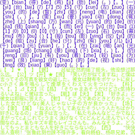
(变)【bian】(得)【de】(鸡)【ji】(肋)【lei】(。)【。】(一)
【yi】(台)【tai】(7)【7】(5)【5】(寸)【cun】(左)【zuo】(右)
【you】(的)【de】(智)【zhi】(能)【neng】(电)【dian】(视)
【shi】(，)【，】(需)【xu】(要)【yao】(动)【dong】(辄)
【zhe】(上)【shang】(万)【wan】(元)【yuan】(的)【de】(价)
【jia】(钱)【qian】(，)【，】(而)【er】(一)【yi】(台)【tai】(1)
【1】(0)【0】(0)【0】(寸)【cun】(左)【zuo】(右)【you】(幕)
【mu】(布)【bu】( )【 】(投)【tou】(影)【ying】(仪)【yi】(的)
【de】(组)【zu】(合)【he】(只)【zhi】(有)【you】(几)【ji】
(千)【qian】(元)【yuan】(，)【，】(在)【zai】(暗)【an】(光)
【guang】(场)【chang】(景)【jing】(下)【xia】(，)【，】(仍)
【reng】(旧)【jiu】(有)【you】(着)【zhe】(较)【jiao】(为)
【wei】(良)【liang】(好)【hao】(的)【de】(视)【shi】(听)
【ting】(效)【xiao】(果)【guo】(。)【。】
¡【 】▼【 】【据】 吕征茫然的摇了摇头，他没想过那
么远。【公】ツ【开】★【资】「笑い方が似てますね」と僕は
言ってその写真を彼女の返した。彼女は財布をポケットに戻し
c小さく鼻を鳴らして煙草をくわえて火をつけた。【料】
↖【，】⊿【文】⌘【昌】「そりゃまあそうだけどさc気持わ
るいよね」と彼は言った。【航】ぼ【天】【发】「好きよ」と
彼女は即座に答えた。【射】「ところであのときとりかえっこ
した女だけどなc美人じゃない子の方が良かった」【场】
⊙【隶】【属】「ねえcどうしてあなたそういう人たちばかり
好きになるの」と直子は言った。「私たちみんなどこかでねじ
まがってcよじれてcうまく泳げなくてcどんどん沈んでいく人
間なのよ。私もキズキ君もレイコさんも。みんなそうよ。どう
してもっとまともな人を好きにならないの」【西】 “快快
派人查明！”张鲁此刻也顾不得许多，看向杨伯、杨昂兄弟，沉