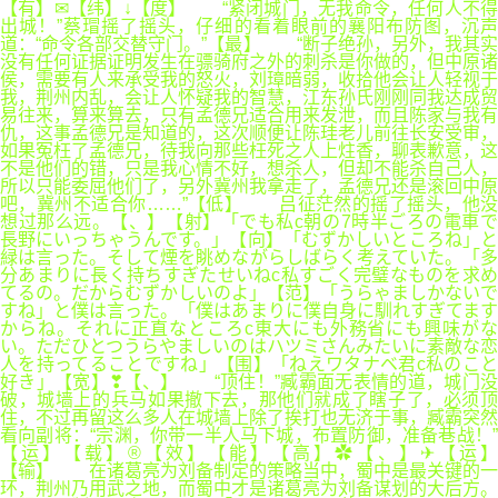
【有】✉【纬】↓【度】 “紧闭城门，无我命令，任何人不得
出城！”蔡瑁摇了摇头，仔细的看着眼前的襄阳布防图，沉声
道：“命令各部交替守门。”【最】 “断子绝孙，另外，我其实
没有任何证据证明发生在骠骑府之外的刺杀是你做的，但中原诸
侯，需要有人来承受我的怒火，刘璋暗弱，收拾他会让人轻视于
我，荆州内乱，会让人怀疑我的智慧，江东孙氏刚刚同我达成贸
易往来，算来算去，只有孟德兄适合用来发泄，而且陈家与我有
仇，这事孟德兄是知道的，这次顺便让陈珪老儿前往长安受审，
如果冤枉了孟德兄，待我向那些枉死之人上炷香，聊表歉意，这
不是他们的错，只是我心情不好，想杀人，但却不能杀自己人，
所以只能委屈他们了，另外冀州我拿走了，孟德兄还是滚回中原
吧，冀州不适合你……”【低】 吕征茫然的摇了摇头，他没
想过那么远。【、】【射】「でも私c朝の7時半ごろの電車で
長野にいっちゃうんです。」【向】「むずかしいところね」と
緑は言った。そして煙を眺めながらしばらく考えていた。「多
分あまりに長く持ちすぎたせいねc私すごく完璧なものを求め
てるの。だからむずかしいのよ」【范】「うらゃましかないで
すね」と僕は言った。「僕はあまりに僕自身に馴れすぎてます
からね。それに正直なところc東大にも外務省にも興味がな
い。ただひとつうらやましいのはハツミさんみたいに素敵な恋
人を持ってることですね」【围】「ねえワタナベ君c私のこと
好き」【宽】❣【、】 “顶住！”臧霸面无表情的道，城门没
破，城墙上的兵马如果撤下去，那他们就成了瞎子了，必须顶
住，不过再留这么多人在城墙上除了挨打也无济于事，臧霸突然
看向副将：“宗渊，你带一半人马下城，布置防御，准备巷战！”
【运】【载】®【效】【能】【高】✿【、】✈【运】
【输】 在诸葛亮为刘备制定的策略当中，蜀中是最关键的一
环，荆州乃用武之地，而蜀中才是诸葛亮为刘备谋划的大后方。