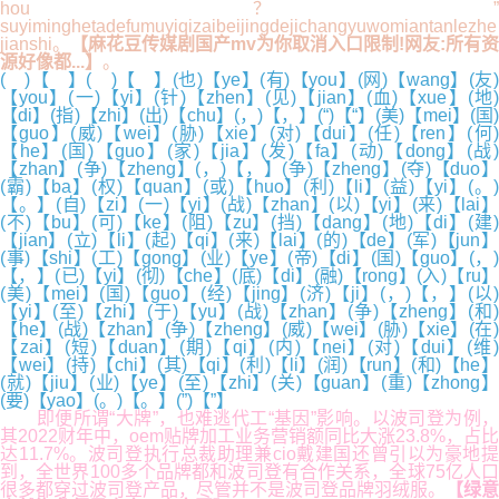
hou？”
suyiminghetadefumuyiqizaibeijingdejichangyuwomiantanlezhe
jianshi。
【麻花豆传媒剧国产mv为你取消入口限制!网友:所有资
源好像都...】
。
( )【 】( )【 】(也)【ye】(有)【you】(网)【wang】(友)
【you】(一)【yi】(针)【zhen】(见)【jian】(血)【xue】(地)
【di】(指)【zhi】(出)【chu】(，)【，】(“)【“】(美)【mei】(国)
【guo】(威)【wei】(胁)【xie】(对)【dui】(任)【ren】(何)
【he】(国)【guo】(家)【jia】(发)【fa】(动)【dong】(战)
【zhan】(争)【zheng】(，)【，】(争)【zheng】(夺)【duo】
(霸)【ba】(权)【quan】(或)【huo】(利)【li】(益)【yi】(。)
【。】(自)【zi】(一)【yi】(战)【zhan】(以)【yi】(来)【lai】
(不)【bu】(可)【ke】(阻)【zu】(挡)【dang】(地)【di】(建)
【jian】(立)【li】(起)【qi】(来)【lai】(的)【de】(军)【jun】
(事)【shi】(工)【gong】(业)【ye】(帝)【di】(国)【guo】(，)
【，】(已)【yi】(彻)【che】(底)【di】(融)【rong】(入)【ru】
(美)【mei】(国)【guo】(经)【jing】(济)【ji】(，)【，】(以)
【yi】(至)【zhi】(于)【yu】(战)【zhan】(争)【zheng】(和)
【he】(战)【zhan】(争)【zheng】(威)【wei】(胁)【xie】(在)
【zai】(短)【duan】(期)【qi】(内)【nei】(对)【dui】(维)
【wei】(持)【chi】(其)【qi】(利)【li】(润)【run】(和)【he】
(就)【jiu】(业)【ye】(至)【zhi】(关)【guan】(重)【zhong】
(要)【yao】(。)【。】(”)【”】
即便所谓“大牌”，也难逃代工“基因”影响。以波司登为例，
其2022财年中，oem贴牌加工业务营销额同比大涨23.8%，占比
达11.7%。波司登执行总裁助理兼cio戴建国还曾引以为豪地提
到，全世界100多个品牌都和波司登有合作关系，全球75亿人口
很多都穿过波司登产品，尽管并不是波司登品牌羽绒服。
【绿意