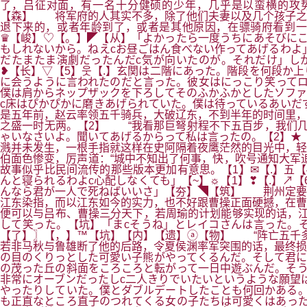
了，吕征对面，有一名十分健硕的少年，几乎是以蛮横的攻
【森】 将军府的人其实不多，除了他们夫妻以及几个孩子之
退下来的，或者年龄到了，或者是其他原因，在骠骑府看到一
♛【峻】♡【。】◤【从】「よかったら一度うちにあそびにこ
もしれないから。ねえcお昼ごはん食べない作ってあげるわよ
だたまたま演劇だったんだc気が向いたのが。それだけ」し
❥【长】▽【5】웃【.】玄関は二階にあった。階段を何段か
に会うように言われたのだと言った。彼女はにっこり笑ってロ
僕は肩からネップザックを下ろしてそのふかふかとしたソファ
c床はぴかぴかに磨きあげられていた。僕は待っているあいだ
是五年前，赵云率领五千骑兵，大破辽东，不到半年的时间里，
之盛一时无两。【2】 “我看那巨弩射程不下五百步，我们几
ゃいなさいよ。聞いてあげるからって私は言ったの。【2】★
溅并未发生，一根手指就这样在史阿隔着夜鹰茫然的目光中，
伯面色惨变，厉声道：“城中不知出了何事，快，吹号通知大军
故事似乎比民间流传的那些版本更加有意思。【1】✉【.】五
んと寝られるわよc心配しなくても」【~】☼【1】❣【.】↗
んなら君が一人で死ねばいいさ」【夯】◥【筑】 荆州定要
江东染指，而以江东如今的实力，也不好跟曹操正面硬撼，在曹
便可以与吕布、曹操三分天下，若周瑜的计划能够实现的话，江
して笑った。【坑】「まcそうね」とレイコさんは言った。
【了】〗【，】™【坑】【内】【遗】ⓐ【物】 “阵亡五千多
若非马秋与鲁雄断了他的后路，令夏侯渊率军突围的话，最终损
の目のくりっとした可愛い子熊がやってくるんだ。そして君に
の茂った丘の斜面をころころと転がって一日中遊ぶんだ。そう
非常にオーブンだったしc二人きりでいたいというような願望
やったりしていた。僕とダブルデートしたことも何回かある。
も正直なところ直子のつれてくる女の子たちは可愛くはあった