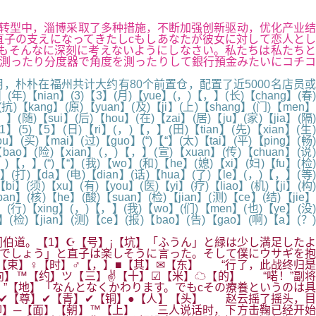
 产业转型中，淄博采取了多种措施，不断加强创新驱动，优化产业结
子の支えになってきたしcもしあなたが彼女に対して恋人とし
もそんなに深刻に考えないようにしなさい。私たちは私たちと
測ったり分度器で角度を測ったりして銀行預金みたいにコチコ
朴朴在福州共计大约有80个前置仓，配置了近5000名店员或
ian】(3)【3】(月)【yue】(，)【，】(长)【chang】(春)
(抗)【kang】(原)【yuan】(及)【ji】(上)【shang】(门)【men】
，】(随)【sui】(后)【hou】(在)【zai】(居)【ju】(家)【jia】(隔)
1】(5)【5】(日)【ri】(，)【，】(田)【tian】(先)【xian】(生
u】(买)【mai】(过)【guo】(“)【“】(太)【tai】(平)【ping】(畅)
bao】(险)【xian】(，)【，】(宣)【xuan】(传)【chuan】(说)
，)【，】(“)【“】(我)【wo】(和)【he】(媳)【xi】(妇)【fu】(检)
an】(打)【da】(电)【dian】(话)【hua】(了)【le】(，)【，】(等)
i】(须)【xu】(有)【you】(医)【yi】(疗)【liao】(机)【ji】(构)
an】(核)【he】(酸)【suan】(检)【jian】(测)【ce】(结)【jie】
u】(行)【xing】(，)【，】(我)【wo】(们)【men】(也)【ye】(没)
】(检)【jian】(测)【ce】(报)【bao】(告)【gao】(啊)【a】(？)
伯道。【1】☪【号】¡【坑】「ふうん」と緑は少し満足したよ
でしょう」と直子は楽しそうに言った。そして僕にウサギを抱
【束】♀【时】♂【，】■【其】✉【东】 “行了，此战终归是
向】™【约】ツ【三】✌【十】☑【米】☁【的】 “喏！”副将
”【地】「なんとなくかわります。でもcその療養というのは具
✔【尊】✔【青】✔【铜】●【人】【头】 赵云摇了摇头，目
仰】─【面】【朝】™【上】 三人说话时，下方击鞠已经开始