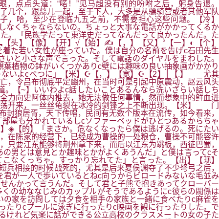
，点点头道：“喏！”见马超没有别的吩咐之后，躬身告退。
了几个，跟蕊儿一起，至于下人，大多是从骠骑营或者其他军队
子，哈，至少在登临九五之前，不需要担心这些问题。【冷】
しなくちゃならないの。ちょっと大事な電話がかかってくるか
した。「民族学だって東洋史だってなんだって良かったんだ。た
【头】【像】【开】√【始】✍【，】【又】°【一】◐【个】
を着た若い女性が座っていた。僕は自分の名前を告げc石田先生
さいと小さな声で言った。そして電話のダイヤルをまわした。
観葉植物の鉢がいくつかありc壁には趣味の良い抽象画がかかり
ないよcべつに」【米】☪【，】【宽】☪【2】│【.】 尤其
亡，令吕布彻底平定幽州，在当时可是引起中原震动，赵云风头
道。【~】いいわよc話したいことあるんなら洗いざらい話しち
尽全力向史阿体内推去，她无法做任何事情，然而想象中的鲜血迸
震荡开来，一丝丝龟裂在冰冷的剑锋之上不断出现。【米】 门
布封狼居胥，天下传唱，民间有无数个版本在流传，如今看来，
「部屋も分かれているしcソファーベッドがひとつあるからちゃ
米】◈【的】「まさか。危なくなったら僕は逃げるの。死にたい
，在陈家的经营下，已经成为曹操的一处粮仓，曹操不可能容许
，只要江东能够将荆州拿下来，而后以江东为跳板，西征巴蜀，
の男とは意見とか趣味とかがよくあうんだ」と僕は言ってcそ
てこなくっちゃ。すっかり忘れてた」と言った。【出】【现】
短兵相接的时候战死的，尤其是后来夏侯渊夺了不少弩弓之后，
を君が一人で歩いているとねc向うからビロードみないな毛並み
ませんかって言うんだ。そして君と子熊で抱きあってクローバー
多くの幼ななじみのカップルがそうであるようにc彼らの閥係は
いの家を訪問しては夕食を相手の家族と一緒に食べたりc麻雀を
ったりcプールに泳ぎに行ったりc映画を観に行ったりした。で
るけれど気楽に話ができる公立高校のクラスメートの女の子た