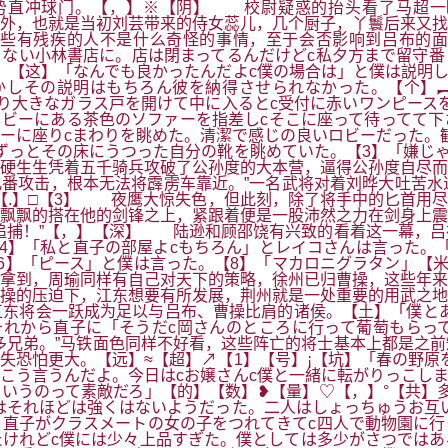
势直冲球门。【，】※【阴】 校尉疑惑的抬头看了马超一眼
外，也就是当初刘芸带来的侍女蕊儿，几个厨子，丫鬟后来又找
些有残疾的人不是什么奇怪的事情，至于会否影响到吕布的面
ない小林書店に。店は閉まってるんだけどc私夕方まで留守番
」【这】「なんでも良かったんだよc僕の場合は」と僕は説明
かしその説明はもちろん彼を納得させられなかった。【个】︻
上り大きなガラス戸を開けて中に入るとc受付に赤いワンピース
ビーにある茶色のソファーを指差しcそこに座って待ってて下
ーに座りcまわりを眺めた。清潔で感じの良いロビーだった。
ずっとその床にうつった自分の靴を眺めていた。【3】「嫌じゃ
硬生生凭着五千骑兵攻破了公孙度的大本营，逼得公孙度自尽而
番攻击，根本无法将霹雳车靠近。”一名武将对着刘晔大吐苦水
【.】□【3】 夜鹰大惊失色，但此刻，除了将手中的匕首用
轻飘飘的搭在他的剑锋之上，紧跟着便是一股沛然之力在剑身上
追捕！”【，】【深】 陆逊和顾邵饶有兴致的看着这一幕，吕
【4】「私と直子の部屋よcもちろん」とレイコさんは言った。
【6】「ピース」と僕は言った。【8】「マカロニグラタン」【
拿到，周瑜同样有自己对天下的策略，徐州已归曹操，这些年来
操的压迫下，江东想要有所发展，荆州就是一处重要的用武之地
东将会一跃成为足以与吕布、曹操比肩的诸侯。【土】「僕とあ
それから直子に「そうだc岡さんのところに行って葡萄もらっ
兄弟。”马铁面色同样不好看，这些阵亡的将士基本上都是之前
失恐怕更大。【远】≈【超】↗【1】【号】¡【坑】「春の野原
こう言うんだよ。今日はcお嬢さんc僕と一緒に転がりっこし
いうのって素敵だろ」【的】【数】❥【量】♡【，】°【共】
はそれほどは強くはないようだった。二人はしょっちゅうお互
直子がクラスメートの女の子をつれてきてc四人で動物園に行
けれどc僕には少々上品すぎた。僕としては多少がさつではあ