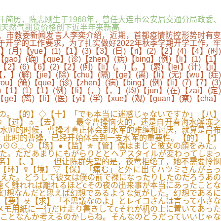
公开简历，陈志刚生于1968年，曾任大连市公安局交通分局政委、
：欧洲天然气期货价格创下近半年来新高
、市教委新闻发言人李奕介绍，近期，首都疫情防控形势时有变
开学的工作要求，为了扎实做好2022年秋季学期开学工作，牢
ue】(1)【1】(3)【3】(日)【ri】(2)【2】(4)【4】(时)
)【gao】(确)【que】(诊)【zhen】(病)【bing】(例)【li】(1)【1】
【2】(6)【6】(2)【2】(例)【li】(。)【。】(累)【lei】(计)【ji】
)【，】(解)【jie】(除)【chu】(隔)【ge】(离)【li】(无)【wu】(症)
u】(确)【que】(诊)【zhen】(病)【bing】(例)【li】(7)【7】(3)
)【1】(1)【1】(例)【li】(，)【，】(均)【jun】(在)【zai】(定)
)【ge】(离)【li】(医)【yi】(学)【xue】(观)【guan】(察)【cha】
の。【的】◇【十】「でも本当に迷惑じゃないですか」【八】
】♀【过】☼【去】 最令曹操恼火的，还是自开春海水解冻之
水师的时候，曹操才真正体会到水军的难缠和讨厌，就算是吕布
此时的曹操，已经开始体会到一支水军的重要性。【的】【“】
⊙⊙﹏⊙【场】●【监】✯【管】僕はまじと彼女の顔をみた。
た。ただあまりにもがらりととヘアスタイルが変わってしまっ
【务】【、】 但让陈群失望的是，夜莺拒绝了，她不需要怜悯
☑【环】☤【境】▽【保】「痛む」と外に出てハツミさんが言っ
えた。どうして彼女は僕の前で裸になったりしたのだろうあの
遠く離れれば離れるほどcその夜の出来事が本当にあったことな
幻想なんだと思えば幻想であるような気がした。幻想であるに
☿【要】☣【求】「不思議なのよ」とレイコさんは言って小さな
メモ用紙に一行だけ走り書きしてcそれが机の上に置いてあった
ことなんか考えるのかしらね。そんなのどうだっていいじゃな